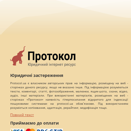
Юридичні застереження
Protocol.ua є власником авторських прав на інформацію, розміщену на веб -
сторінках даного ресурсу, якщо не вказано інше. Під інформацією розуміються
тексти, коментарі, статті, фотозображення, малюнки, ящик-шота, скани, відео,
аудіо, інші матеріали. При використанні матеріалів, розміщених на веб -
сторінках «Протокол» наявність гіперпосилання відкритого для індексації
пошуковими системами на protocol.ua обов`язкове. Під використанням
розуміється копіювання, адаптація, рерайтинг, модифікація тощо.
Повний текст
Приймаємо до оплати