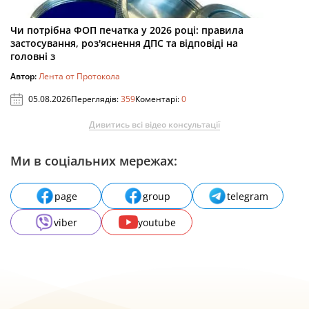
Чи потрібна ФОП печатка у 2026 році: правила
застосування, роз'яснення ДПС та відповіді на
головні з
Автор:
Лента от Протокола
05.08.2026
Переглядів:
359
Коментарі:
0
Дивитись всі відео консультації
Ми в соціальних мережах:
page
group
telegram
viber
youtube