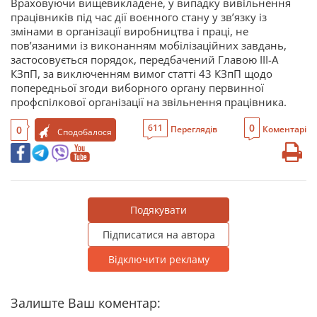
Враховуючи вищевикладене, у випадку вивільнення
працівників під час дії воєнного стану у зв’язку із
змінами в організації виробництва і праці, не
пов’язаними із виконанням мобілізаційних завдань,
застосовується порядок, передбачений Главою ІІІ-А
КЗпП, за виключенням вимог статті 43 КЗпП щодо
попередньої згоди виборного органу первинної
профспілкової організації на звільнення працівника.
0
611
0
Переглядів
Коментарі
Сподобалося
Подякувати
Підписатися на автора
Відключити рекламу
Залиште Ваш коментар: