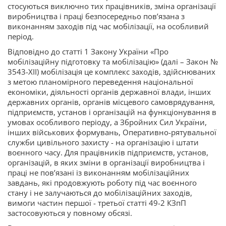
стосуються виключно тих працівників, зміна організації
виробництва і праці безпосередньо пов’язана з
виконанням заходів під час мобілізації, на особливий
період.
Відповідно до статті 1 Закону України «Про
мобілізаційну підготовку та мобілізацію» (далі – Закон №
3543-XII) мобілізація це комплекс заходів, здійснюваних
з метою планомірного переведення національної
економіки, діяльності органів державної влади, інших
державних органів, органів місцевого самоврядування,
підприємств, установ і організацій на функціонування в
умовах особливого періоду, а Збройних Сил України,
інших військових формувань, Оперативно-рятувальної
служби цивільного захисту - на організацію і штати
воєнного часу. Для працівників підприємств, установ,
організацій, в яких зміни в організації виробництва і
праці не пов’язані із виконанням мобілізаційних
завдань, які продовжують роботу під час воєнного
стану і не залучаються до мобілізаційних заходів,
вимоги частин першої - третьої статті 49-2 КЗпП
застосовуються у повному обсязі.