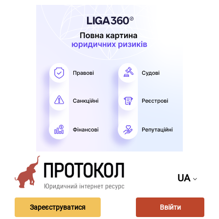
UA
Зареєструватися
Ввійти