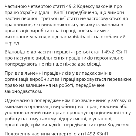
Частиною четвертою статті 49-2 Кодексу законів про
працю України (далі – КЗпП) передбачено, що вимоги
частин першої - третьої цієї статті не застосовуються до
працівників, які вивільняються у зв’язку із змінами в
організації виробництва і праці, пов’язаними з
виконанням заходів під час мобілізації, на особливий
період.
Відповідно до частин першої - третьої статті 49-2 КЗпП
про наступне вивільнення працівників персонально
попереджають не пізніше ніж за два місяці.
При вивільненні працівників у випадках змін в
організації виробництва і праці враховується переважне
право на залишення на роботі, передбачене
законодавством.
Одночасно з попередженням про звільнення у зв’язку із
змінами в організації виробництва і праці власник або
уповноважений ним орган пропонує працівникові іншу
роботу на тому самому підприємстві, в установі,
організації, крім випадків, передбачених цим Кодексом.
Положення частини четвертої статті 492 КЗпП