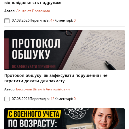
відповідальність подружжя
Автор:
Лента от Протокола
07.08.2026
Переглядів:
47
Коментарі:
0
Протокол обшуку: як зафіксувати порушення і не
втратити докази для захисту
Автор:
Бессонов Віталій Анатолійович
07.08.2026
Переглядів:
42
Коментарі:
0