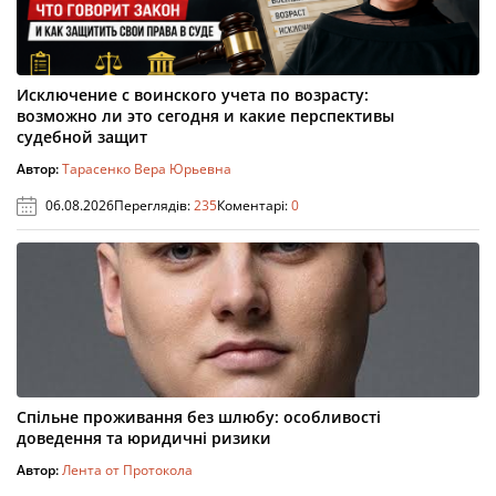
Исключение с воинского учета по возрасту:
возможно ли это сегодня и какие перспективы
судебной защит
Автор:
Тарасенко Вера Юрьевна
06.08.2026
Переглядів:
235
Коментарі:
0
Спільне проживання без шлюбу: особливості
доведення та юридичні ризики
Автор:
Лента от Протокола