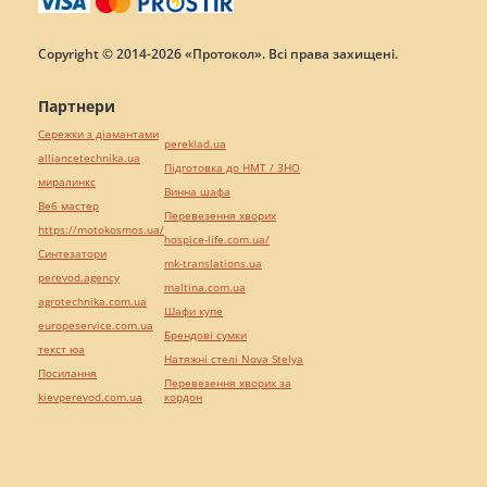
Copyright © 2014-2026 «Протокол». Всі права захищені.
Партнери
Сережки з діамантами
pereklad.ua
alliancetechnika.ua
Підготовка до НМТ / ЗНО
миралинкс
Винна шафа
Веб мастер
Перевезення хворих
https://motokosmos.ua/
hospice-life.com.ua/
Синтезатори
mk-translations.ua
perevod.agency
maltina.com.ua
agrotechnika.com.ua
Шафи купе
europeservice.com.ua
Брендові сумки
текст юа
Натяжні стелі Nova Stelya
Посилання
Перевезення хворих за
kievperevod.com.ua
кордон