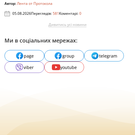
Автор:
Лента от Протокола
05.08.2026
Переглядів:
581
Коментарі:
0
Дивитись усі новини
Ми в соціальних мережах:
page
group
telegram
viber
youtube