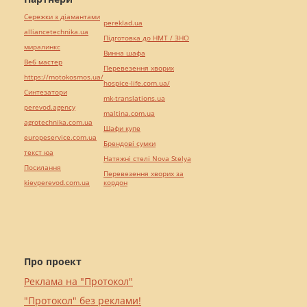
Сережки з діамантами
pereklad.ua
alliancetechnika.ua
Підготовка до НМТ / ЗНО
миралинкс
Винна шафа
Веб мастер
Перевезення хворих
https://motokosmos.ua/
hospice-life.com.ua/
Синтезатори
mk-translations.ua
perevod.agency
maltina.com.ua
agrotechnika.com.ua
Шафи купе
europeservice.com.ua
Брендові сумки
текст юа
Натяжні стелі Nova Stelya
Посилання
Перевезення хворих за
kievperevod.com.ua
кордон
Про проект
Реклама на "Протокол"
"Протокол" без реклами!