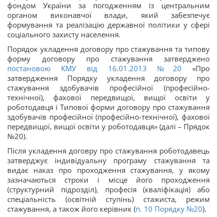
фондом України за погодженням із центральним
органом виконавчої влади, який забезпечує
формування та реалізацію державної політики у сфері
соціального захисту населення.
Порядок укладення договору про стажування та типову
форму договору про стажування затверджено
постановою КМУ від 16.01.2013 №20
«Про
затвердження Порядку укладення договору про
стажування здобувачів професійної (професійно-
технічної), фахової передвищої, вищої освіти у
роботодавця і Типової форми договору про стажування
здобувачів професійної (професійно-технічної), фахової
передвищої, вищої освіти у роботодавця» (далі – Прядок
№20).
Після укладення договру про стажування роботодавець
затверджує індивідуальну програму стажування та
видає наказ про проходження стажування, у якому
зазначаються строки і місце його проходження
(структурний підрозділ), професія (кваліфікація) або
спеціальність (освітній ступінь) стажиста, режим
стажування, а також його керівник (
п. 10 Порядку №20
).