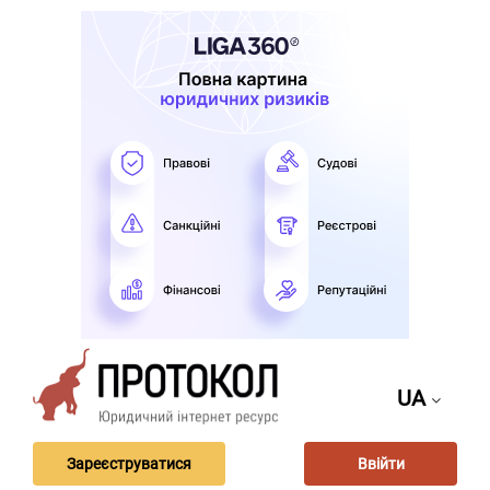
UA
Зареєструватися
Ввійти