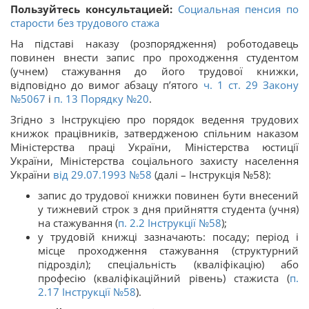
Пользуйтесь консультацией:
Социальная пенсия по
старости без трудового стажа
На підставі наказу (розпорядження) роботодавець
повинен внести запис про проходження студентом
(учнем) стажування до його трудової книжки,
відповідно до вимог абзацу п’ятого
ч. 1 ст. 29 Закону
№5067
і
п. 13 Порядку №20
.
Згідно з Інструкцією про порядок ведення трудових
книжок працівників, затвердженою спільним наказом
Міністерства праці України, Міністерства юстиції
України, Міністерства соціального захисту населення
України
від 29.07.1993 №58
(далі – Інструкція №58):
запис до трудової книжки повинен бути внесений
у тижневий строк з дня прийняття студента (учня)
на стажування (
п. 2.2 Інструкції №58
);
у трудовій книжці зазначають: посаду; період і
місце проходження стажування (структурний
підрозділ); спеціальність (кваліфікацію) або
професію (кваліфікаційний рівень) стажиста (
п.
2.17 Інструкції №58
).