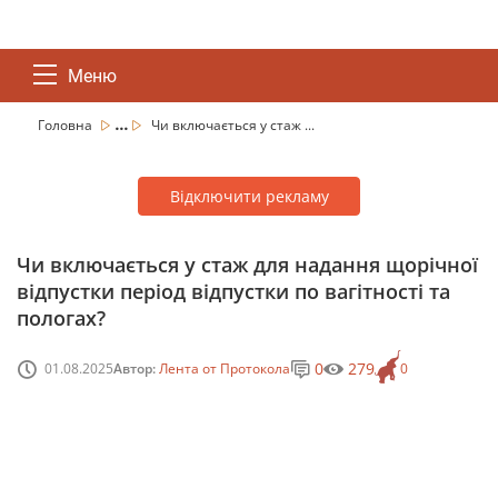
Меню
...
Головна
Чи включається у стаж ...
Відключити рекламу
Чи включається у стаж для надання щорічної
відпустки період відпустки по вагітності та
пологах?
0
279
01.08.2025
Автор:
Лента от Протокола
0