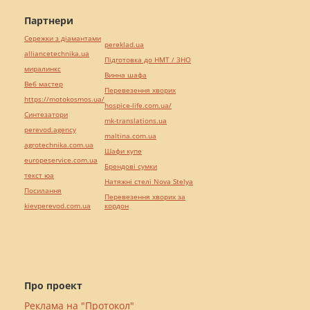
Партнери
Сережки з діамантами
pereklad.ua
alliancetechnika.ua
Підготовка до НМТ / ЗНО
миралинкс
Винна шафа
Веб мастер
Перевезення хворих
https://motokosmos.ua/
hospice-life.com.ua/
Синтезатори
mk-translations.ua
perevod.agency
maltina.com.ua
agrotechnika.com.ua
Шафи купе
europeservice.com.ua
Брендові сумки
текст юа
Натяжні стелі Nova Stelya
Посилання
Перевезення хворих за
kievperevod.com.ua
кордон
Про проект
Реклама на "Протокол"