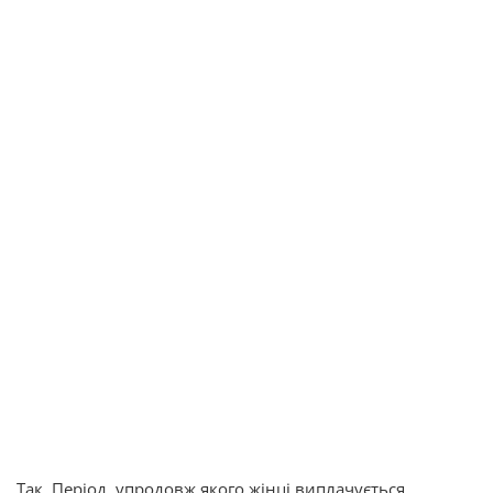
Так. Період, упродовж якого жінці виплачується