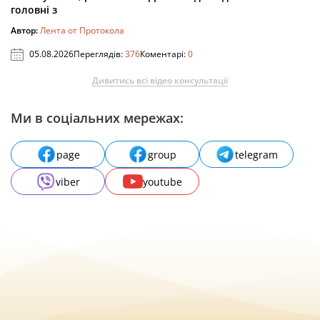
головні з
Автор:
Лента от Протокола
05.08.2026
Переглядів:
376
Коментарі:
0
Дивитись всі відео консультації
Ми в соціальних мережах:
page
group
telegram
viber
youtube