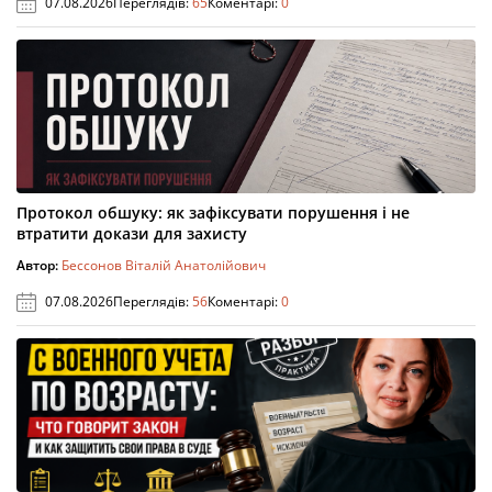
07.08.2026
Переглядів:
65
Коментарі:
0
Протокол обшуку: як зафіксувати порушення і не
втратити докази для захисту
Автор:
Бессонов Віталій Анатолійович
07.08.2026
Переглядів:
56
Коментарі:
0