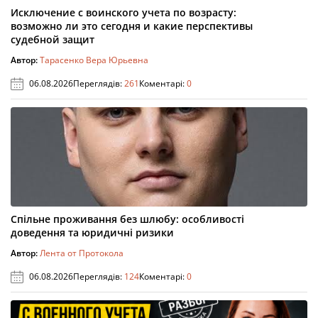
Исключение с воинского учета по возрасту:
возможно ли это сегодня и какие перспективы
судебной защит
Автор:
Тарасенко Вера Юрьевна
06.08.2026
Переглядів:
261
Коментарі:
0
Спільне проживання без шлюбу: особливості
доведення та юридичні ризики
Автор:
Лента от Протокола
06.08.2026
Переглядів:
124
Коментарі:
0