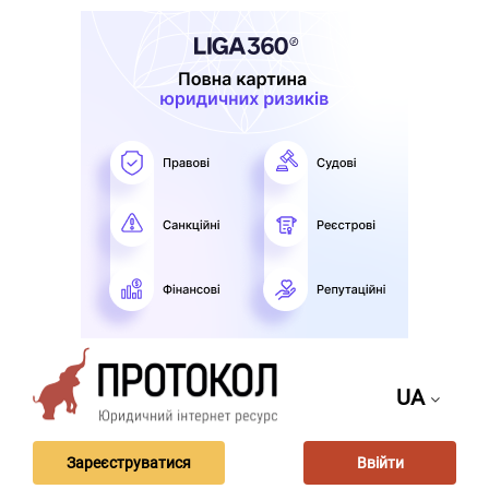
UA
Зареєструватися
Ввійти