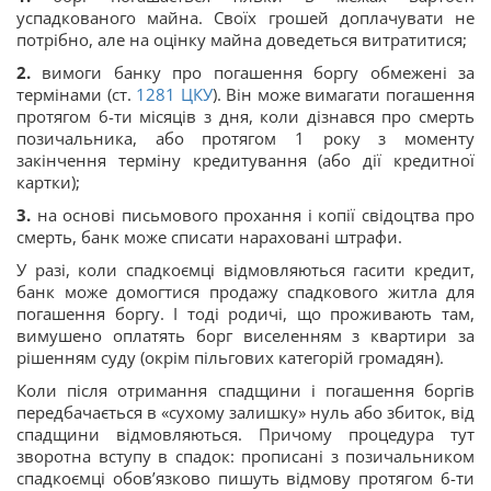
успадкованого майна. Своїх грошей доплачувати не
потрібно, але на оцінку майна доведеться витратитися;
2️.
вимоги банку про погашення боргу обмежені за
термінами (ст.
1281
ЦКУ
). Він може вимагати погашення
протягом 6-ти місяців з дня, коли дізнався про смерть
позичальника, або протягом 1 року з моменту
закінчення терміну кредитування (або дії кредитної
картки);
3️.
на основі письмового прохання і копії свідоцтва про
смерть, банк може списати нараховані штрафи.
У разі, коли спадкоємці відмовляються гасити кредит,
банк може домогтися продажу спадкового житла для
погашення боргу. І тоді родичі, що проживають там,
вимушено оплатять борг виселенням з квартири за
рішенням суду (окрім пільгових категорій громадян).
Коли після отримання спадщини і погашення боргів
передбачається в «сухому залишку» нуль або збиток, від
спадщини відмовляються. Причому процедура тут
зворотна вступу в спадок: прописані з позичальником
спадкоємці обов’язково пишуть відмову протягом 6-ти