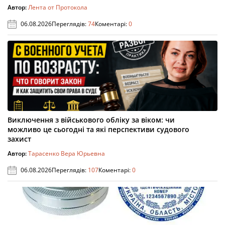
Автор:
Лента от Протокола
06.08.2026
Переглядів:
74
Коментарі:
0
Виключення з військового обліку за віком: чи
можливо це сьогодні та які перспективи судового
захист
Автор:
Тарасенко Вера Юрьевна
06.08.2026
Переглядів:
107
Коментарі:
0