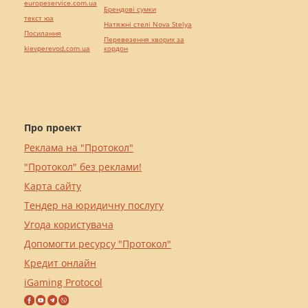
europeservice.com.ua
Брендові сумки
текст юа
Натяжні стелі Nova Stelya
Посилання
Перевезення хворих за
kievperevod.com.ua
кордон
Про проект
Реклама на "Протокол"
"Протокол" без реклами!
Карта сайту
Тендер на юридичну послугу
Угода користувача
Допомогти ресурсу "Протокол"
Кредит онлайн
iGaming Protocol