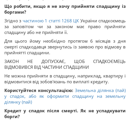
Що робити, якщо я не хочу прийняти спадщину із
боргами?
Згідно з
частиною 1 статті
1268
ЦК
України спадкоємець
за заповітом чи за законом має право прийняти
спадщину або не прийняти її.
Для цього йому необхідно протягом 6 місяців з дня
смерті спадкодавця звернутись із заявою про відмову в
прийнятті спадщини.
ЗАКОН НЕ ДОПУСКАЄ, ЩОБ СПАДКОЄМЕЦЬ
ВІДМОВИВСЯ ВІД ЧАСТИНИ СПАДЩИНИ
Не можна прийняти в спадщину, наприклад, квартиру і
відмовитися від зобов'язань по виплаті кредиту.
Користуйтеся консультацією:
Земельна ділянка (пай)
у спадок, або як оформити спадщину на земельну
ділянку (пай)
Кредит у спадок після смерті. Як не успадкувати
борги?