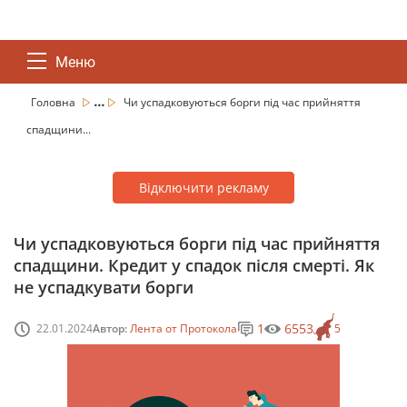
Меню
...
Головна
Чи успадковуються борги під час прийняття
спадщини...
Відключити рекламу
Чи успадковуються борги під час прийняття
спадщини. Кредит у спадок після смерті. Як
не успадкувати борги
1
6553
22.01.2024
Автор:
Лента от Протокола
5