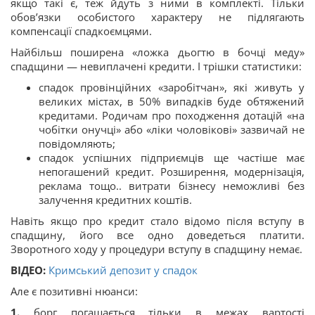
якщо такі є, теж йдуть з ними в комплекті. Тільки
обов’язки особистого характеру не підлягають
компенсації спадкоємцями.
Найбільш поширена «ложка дьогтю в бочці меду»
спадщини — невиплачені кредити. І трішки статистики:
спадок провінційних «заробітчан», які живуть у
великих містах, в 50% випадків буде обтяжений
кредитами. Родичам про походження дотацій «на
чобітки онучці» або «ліки чоловікові» зазвичай не
повідомляють;
спадок успішних підприємців ще частіше має
непогашений кредит. Розширення, модернізація,
реклама тощо.. витрати бізнесу неможливі без
залучення кредитних коштів.
Навіть якщо про кредит стало відомо після вступу в
спадщину, його все одно доведеться платити.
Зворотного ходу у процедури вступу в спадщину немає.
ВІДЕО:
Кримський депозит у спадок
Але є позитивні нюанси:
1️.
борг погашається тільки в межах вартості