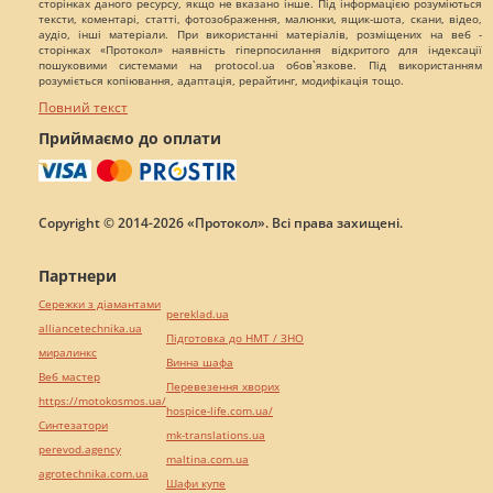
сторінках даного ресурсу, якщо не вказано інше. Під інформацією розуміються
тексти, коментарі, статті, фотозображення, малюнки, ящик-шота, скани, відео,
аудіо, інші матеріали. При використанні матеріалів, розміщених на веб -
сторінках «Протокол» наявність гіперпосилання відкритого для індексації
пошуковими системами на protocol.ua обов`язкове. Під використанням
розуміється копіювання, адаптація, рерайтинг, модифікація тощо.
Повний текст
Приймаємо до оплати
Copyright © 2014-2026 «Протокол». Всі права захищені.
Партнери
Сережки з діамантами
pereklad.ua
alliancetechnika.ua
Підготовка до НМТ / ЗНО
миралинкс
Винна шафа
Веб мастер
Перевезення хворих
https://motokosmos.ua/
hospice-life.com.ua/
Синтезатори
mk-translations.ua
perevod.agency
maltina.com.ua
agrotechnika.com.ua
Шафи купе