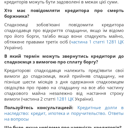
кредиторів можуть бути задоволені в межах цієї суми.
Хто має повідомляти кредитора про смерть
боржника?
Спадкоємці зобов'язані повідомити кредитора
спадкодавця про відкриття спадщини, якщо їм відомо
про його борги, та/або якщо вони спадкують майно,
обтяжене правами третіх осіб (
частина 1 статті
1281
ЦК
України).
В який термін можуть звернутись кредитори до
спадкоємця з вимогою про сплату боргу?
Кредиторові спадкодавця належить пред'явити свої
вимоги до спадкоємця, який прийняв спадщину, не
пізніше шести місяців з дня одержання спадкоємцем
свідоцтва про право на спадщину на все або частину
спадкового майна незалежно від настання строку
вимоги (частина 2 статті
1281
ЦК
України).
Пользуйтесь консультацией:
Кредитные долги в
наследство: кредит, ипотека и поручительство. Ответы
на вопросы
Що буде, якщо невідомо про наявність кредиторів?