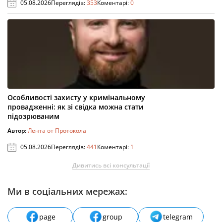
05.08.2026
Переглядів:
353
Коментарі:
0
Особливості захисту у кримінальному
провадженні: як зі свідка можна стати
підозрюваним
Автор:
Лента от Протокола
05.08.2026
Переглядів:
441
Коментарі:
1
Дивитись всі консультації
Ми в соціальних мережах:
page
group
telegram