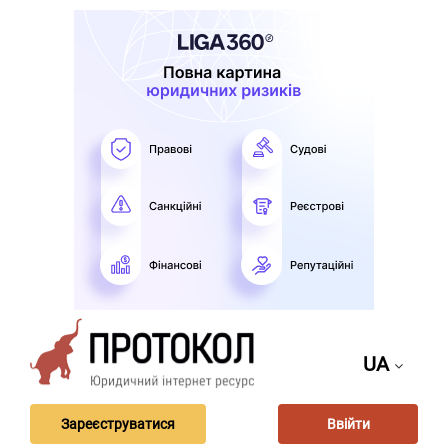
UA
Зареєструватися
Ввійти