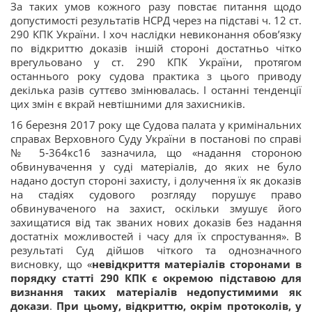
За таких умов кожного разу повстає питання щодо
допустимості результатів НСРД через на підставі ч. 12 ст.
290 КПК України. І хоч наслідки невиконання обов’язку
по відкриттю доказів іншій стороні достатньо чітко
врегульовано у ст. 290 КПК України, протягом
останнього року судова практика з цього приводу
декілька разів суттєво змінювалась. І останні тенденції
цих змін є вкрай невтішними для захисників.
16 березня 2017 року ще Судова палата у кримінальних
справах Верховного Суду України в постанові по справі
№ 5‑364кс16 зазначила, що «надання стороною
обвинувачення у суді матеріалів, до яких не було
надано доступ стороні захисту, і долучення їх як доказів
на стадіях судового розгляду порушує право
обвинуваченого на захист, оскільки змушує його
захищатися від так званих нових доказів без надання
достатніх можливостей і часу для їх спростування». В
результаті Суд дійшов чіткого та однозначного
висновку, що «
невідкриття матеріалів сторонами в
порядку статті 290 КПК є окремою підставою для
визнання таких матеріалів недопустимими як
докази
.
При цьому, відкриттю, окрім протоколів, у