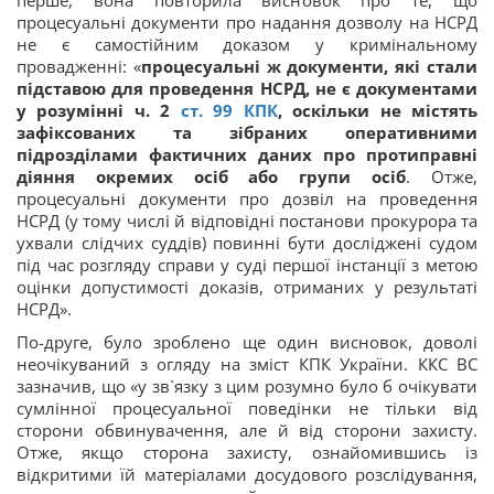
процесуальні документи про надання дозволу на НСРД
не є самостійним доказом у кримінальному
провадженні: «
процесуальні ж документи, які стали
підставою для проведення НСРД, не є документами
у розумінні ч. 2
ст. 99 КПК
, оскільки не містять
зафіксованих та зібраних оперативними
підрозділами фактичних даних про протиправні
діяння окремих осіб або групи осіб
. Отже,
процесуальні документи про дозвіл на проведення
НСРД (у тому числі й відповідні постанови прокурора та
ухвали слідчих суддів) повинні бути досліджені судом
під час розгляду справи у суді першої інстанції з метою
оцінки допустимості доказів, отриманих у результаті
НСРД».
По-друге, було зроблено ще один висновок, доволі
неочікуваний з огляду на зміст КПК України. ККС ВС
зазначив, що «у зв`язку з цим розумно було б очікувати
сумлінної процесуальної поведінки не тільки від
сторони обвинувачення, але й від сторони захисту.
Отже, якщо сторона захисту, ознайомившись із
відкритими їй матеріалами досудового розслідування,