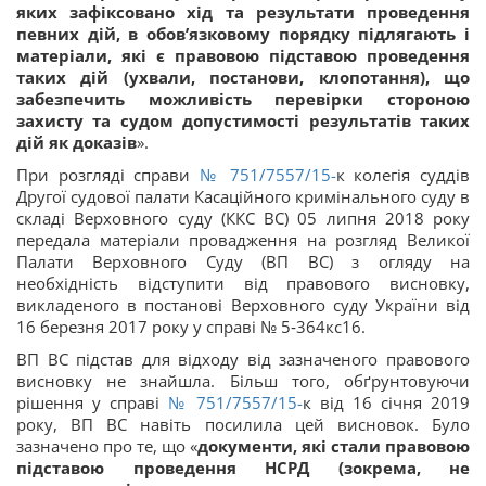
яких зафіксовано хід та результати проведення
певних дій,
в обов’язковому порядку підлягають і
матеріали, які є правовою підставою проведення
таких дій (ухвали, постанови, клопотання), що
забезпечить можливість перевірки стороною
захисту та судом допустимості результатів таких
дій як доказів
».
При розгляді справи
№ 751/7557/15-
к колегія суддів
Другої судової палати Касаційного кримінального суду в
складі Верховного суду (ККС ВС) 05 липня 2018 року
передала матеріали провадження на розгляд Великої
Палати Верховного Суду (ВП ВС) з огляду на
необхідність відступити від правового висновку,
викладеного в постанові Верховного суду України від
16 березня 2017 року у справі № 5‑364кс16.
ВП ВС підстав для відходу від зазначеного правового
висновку не знайшла. Більш того, обґрунтовуючи
рішення у справі
№ 751/7557/15-
к від 16 січня 2019
року, ВП ВС навіть посилила цей висновок. Було
зазначено про те, що «
документи, які стали правовою
підставою проведення НСРД (зокрема, не