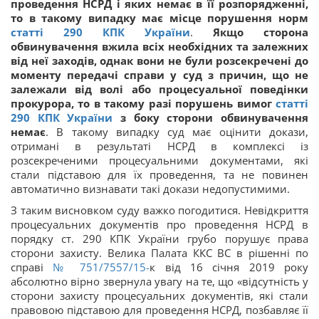
проведення НСРД і яких немає в її розпорядженні,
то в такому випадку має місце порушення норм
статті 290 КПК України
.
Якщо сторона
обвинувачення вжила всіх необхідних та залежних
від неї заходів, однак вони не були розсекречені до
моменту передачі справи у суд з причин, що не
залежали від волі або процесуальної поведінки
прокурора, то в такому разі порушень вимог
статті
290 КПК України
з боку сторони обвинувачення
немає
. В такому випадку суд має оцінити докази,
отримані в результаті НСРД в комплексі із
розсекреченими процесуальними документами, які
стали підставою для їх проведення, та не повинен
автоматично визнавати такі докази недопустимими.
З таким висновком суду важко погодитися. Невідкриття
процесуальних документів про проведення НСРД в
порядку ст. 290 КПК України грубо порушує права
сторони захисту. Велика Палата ККС ВС в рішенні по
справі
№ 751/7557/15-
к від 16 січня 2019 року
абсолютно вірно звернула увагу на те, що «відсутність у
сторони захисту процесуальних документів, які стали
правовою підставою для проведення НСРД, позбавляє її