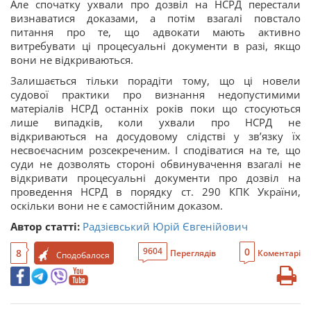
Але спочатку ухвали про дозвіл на НСРД перестали
визнаватися доказами, а потім взагалі повстало
питання про те, що адвокати мають активно
витребувати ці процесуальні документи в разі, якщо
вони не відкриваються.
Залишається тільки порадіти тому, що ці новели
судової практики про визнання недопустимими
матеріалів НСРД останніх років поки що стосуються
лише випадків, коли ухвали про НСРД не
відкриваються на досудовому слідстві у зв’язку їх
несвоєчасним розсекреченим. І сподіватися на те, що
суди не дозволять стороні обвинувачення взагалі не
відкривати процесуальні документи про дозвіл на
проведення НСРД в порядку ст. 290 КПК України,
оскільки вони не є самостійним доказом.
Автор статті:
Радзієвський Юрій Євгенійович
0
9604
8
Переглядів
Коментарі
Сподобалося