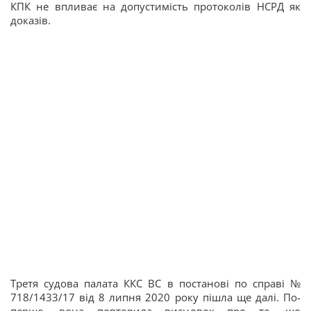
КПК не впливає на допустимість протоколів НСРД як
доказів.
Третя судова палата ККС ВС в постанові по справі №
718/1433/17 від 8 липня 2020 року пішла ще далі. По-
перше, вона повторила висновок про те, що