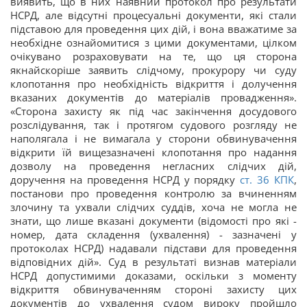
виявить, що в них наявний протокол про результати
НСРД, але відсутні процесуальні документи, які стали
підставою для проведення цих дій, і вона вважатиме за
необхідне ознайомитися з цими документами, цілком
очікувано розраховувати на те, що ця сторона
якнайскоріше заявить слідчому, прокурору чи суду
клопотання про необхідність відкриття і долучення
вказаних документів до матеріалів провадження».
«Сторона захисту як під час закінчення досудового
розслідування, так і протягом судового розгляду не
наполягала і не вимагала у сторони обвинувачення
відкрити їй вищезазначені клопотання про надання
дозволу на проведення негласних слідчих дій,
доручення на проведення НСРД у порядку
ст. 36 КПК
,
постанови про проведення контролю за вчиненням
злочину та ухвали слідчих суддів, хоча не могла не
знати, що лише вказані документи (відомості про які -
номер, дата складення (ухвалення) - зазначені у
протоколах НСРД) надавали підстави для проведення
відповідних дій». Суд в результаті визнав матеріали
НСРД допустимими доказами, оскільки з моменту
відкриття обвинуваченням стороні захисту цих
документів до ухвалення судом вироку пройшло