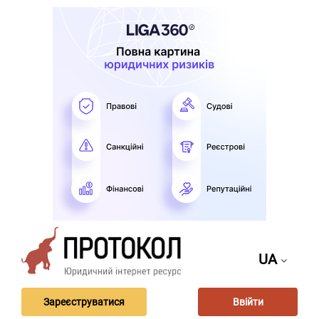
UA
Зареєструватися
Ввійти