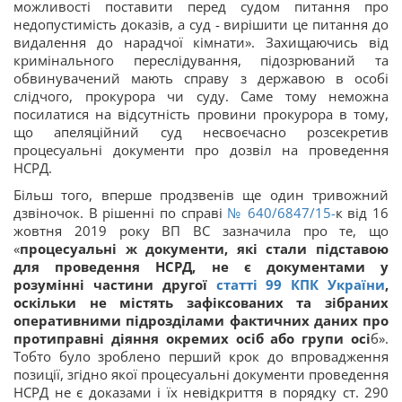
можливості поставити перед судом питання про
недопустимість доказів, а суд - вирішити це питання до
видалення до нарадчої кімнати». Захищаючись від
кримінального переслідування, підозрюваний та
обвинувачений мають справу з державою в особі
слідчого, прокурора чи суду. Саме тому неможна
посилатися на відсутність провини прокурора в тому,
що апеляційний суд несвоєчасно розсекретив
процесуальні документи про дозвіл на проведення
НСРД.
Більш того, вперше продзвенів ще один тривожний
дзвіночок. В рішенні по справі
№ 640/6847/15-
к від 16
жовтня 2019 року ВП ВС зазначила про те, що
«
процесуальні ж документи, які стали підставою
для проведення НСРД, не є документами у
розумінні частини другої
статті 99 КПК України
,
оскільки не містять зафіксованих та зібраних
оперативними підрозділами фактичних даних про
протиправні діяння окремих осіб або групи осі
б».
Тобто було зроблено перший крок до впровадження
позиції, згідно якої процесуальні документи проведення
НСРД не є доказами і їх невідкриття в порядку ст. 290