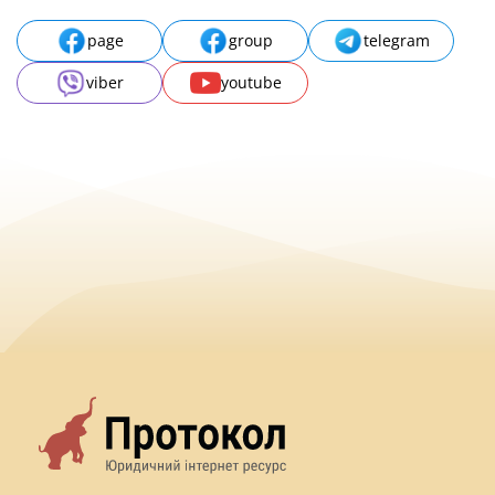
page
group
telegram
viber
youtube