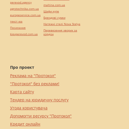
perevod.agency
maltina.com.ua
agrotechnika.com.ua
Шафи купе
europeservice.com.ua
Брендові сумки
текст юа
Натяжні стелі Nova Stelya
Посилання
Перевезення хворих за
kievperevod.com.ua
кордон
Про проект
Реклама на "Протокол"
"Протокол" без реклами!
Карта сайту
Тендер на юридичну послугу
Угода користувача
Допомогти ресурсу "Протокол"
Кредит онлайн