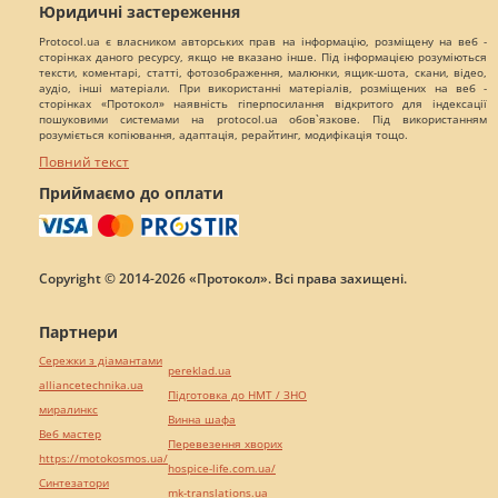
Юридичні застереження
Protocol.ua є власником авторських прав на інформацію, розміщену на веб -
сторінках даного ресурсу, якщо не вказано інше. Під інформацією розуміються
тексти, коментарі, статті, фотозображення, малюнки, ящик-шота, скани, відео,
аудіо, інші матеріали. При використанні матеріалів, розміщених на веб -
сторінках «Протокол» наявність гіперпосилання відкритого для індексації
пошуковими системами на protocol.ua обов`язкове. Під використанням
розуміється копіювання, адаптація, рерайтинг, модифікація тощо.
Повний текст
Приймаємо до оплати
Copyright © 2014-2026 «Протокол». Всі права захищені.
Партнери
Сережки з діамантами
pereklad.ua
alliancetechnika.ua
Підготовка до НМТ / ЗНО
миралинкс
Винна шафа
Веб мастер
Перевезення хворих
https://motokosmos.ua/
hospice-life.com.ua/
Синтезатори
mk-translations.ua