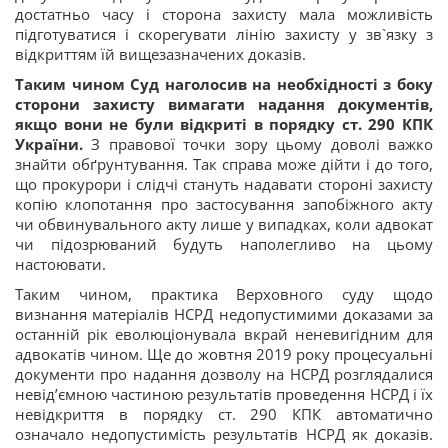
достатньо часу і сторона захисту мала можливість
підготуватися і скорегувати лінію захисту у зв`язку з
відкриттям їй вищезазначених доказів.
Таким чином Суд наголосив на необхідності з боку
сторони захисту вимагати надання документів,
якщо вони не були відкриті в порядку ст. 290 КПК
України.
З правової точки зору цьому доволі важко
знайти обґрунтування. Так справа може дійти і до того,
що прокурори і слідчі стануть надавати стороні захисту
копію клопотання про застосування запобіжного акту
чи обвинувального акту лише у випадках, коли адвокат
чи підозрюваний будуть наполегливо на цьому
настоювати.
Таким чином, практика Верховного суду щодо
визнання матеріалів НСРД недопустимими доказами за
останній рік еволюціонувала вкрай неневигідним для
адвокатів чином. Ще до жовтня 2019 року процесуальні
документи про надання дозволу на НСРД розглядалися
невід’ємною частиною результатів проведення НСРД і їх
невідкриття в порядку ст. 290 КПК автоматично
означало недопустимість результатів НСРД як доказів.