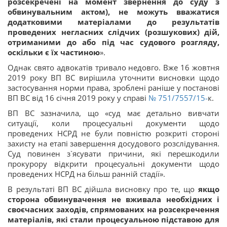
розсекречені на момент звернення до суду з
обвинувальним актом), не можуть вважатися
додатковими матеріалами до результатів
проведених негласних слідчих (розшукових) дій,
отриманими до або під час судового розгляду,
оскільки є їх частиною
».
Однак свято адвокатів тривало недовго. Вже 16 жовтня
2019 року ВП ВС вирішила уточнити висновки щодо
застосування норми права, зроблені раніше у постанові
ВП ВС від 16 січня 2019 року у справі
№ 751/7557/15-
к.
ВП ВС зазначила, що «суд має детально вивчати
ситуації, коли процесуальні документи щодо
проведених НСРД не були повністю розкриті стороні
захисту на етапі завершення досудового розслідування.
Суд повинен з`ясувати причини, які перешкодили
прокурору відкрити процесуальні документи щодо
проведених НСРД на більш ранній стадії».
В результаті ВП ВС дійшла висновку про те, що
якщо
сторона обвинувачення не вживала необхідних і
своєчасних заходів, спрямованих на розсекречення
матеріалів, які стали процесуальною підставою для