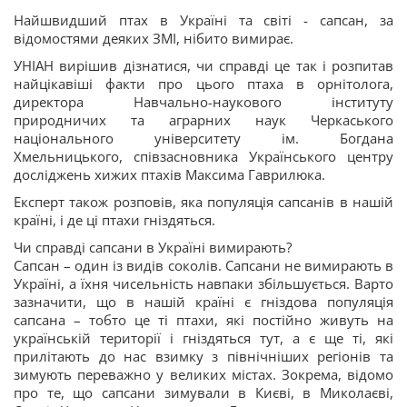
Найшвидший птах в Україні та світі - сапсан, за
відомостями деяких ЗМІ, нібито вимирає.
УНІАН вирішив дізнатися, чи справді це так і розпитав
найцікавіші факти про цього птаха в орнітолога,
директора Навчально-наукового інституту
природничих та аграрних наук Черкаського
національного університету ім. Богдана
Хмельницького, співзасновника Українського центру
досліджень хижих птахів Максима Гаврилюка.
Експерт також розповів, яка популяція сапсанів в нашій
країні, і де ці птахи гніздяться.
Чи справді сапсани в Україні вимирають?
Сапсан – один із видів соколів. Сапсани не вимирають в
Україні, а їхня чисельність навпаки збільшується. Варто
зазначити, що в нашій країні є гніздова популяція
сапсана – тобто це ті птахи, які постійно живуть на
українській території і гніздяться тут, а є ще ті, які
прилітають до нас взимку з північніших регіонів та
зимують переважно у великих містах. Зокрема, відомо
про те, що сапсани зимували в Києві, в Миколаєві,