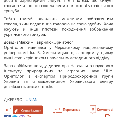
досить характерний силует, і є гіпотеза, що силует
сапсана чи іншого сокола лежить в основі українського
тризуба.
Тобто тризуб вважають можливим зображенням
сокола, який падає вниз головою на свою здобич. Хоча
існують й інші гіпотези походження зображення
українського тризуба.
довідкаМаксим ГаврилюкОрнітолог
Орнітолог, навчався у Черкаському національному
університеті ім. Б. Хмельницького, а згодом у цьому
виші став керівником навчально-методичного відділу.
Зараз обіймає посаду директора Навчально-наукового
інституту природничих та аграрних наук ЧНУ.
Орнітолог є експертом Природоохоронної групи
України та співзасновником Українського центру
досліджень хижих птахів.
ДЖЕРЕЛО :
UNIAN
0
263
0
Переглядів
Коментарі
Сподобалося