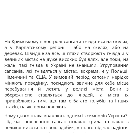
На Кримському півострові сапсани гніздяться на скелях,
а у Карпатському регіоні – або на скелях, або на
деревах. Швидше за все, ці птахи створюють гнізда й у
великих містах на дуже високих будівлях, але поки, на
жаль, такі гнізда в Україні не знайшли. Угруповання
сапсанів, які гніздяться у містах, зокрема, є у Польщі,
Німеччині та США. У зимовий період сапсани нерідко
міняють поведінку, покидають звичне для себе місце
перебування й летять у великі міста. Вони з
обережністю ставляться до людей, а міста їх
приваблюють тим, що там є багато голубів та інших
птахів, на які вони полюють.
Чому цього птаха вважають одним із символів України?
Під час полювання сапсан складає крила та падає з
великої висоти на свою здобич, у нього під час падіння