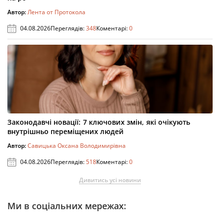
Автор:
Лента от Протокола
04.08.2026
Переглядів:
348
Коментарі:
0
Законодавчі новації: 7 ключових змін, які очікують
внутрішньо переміщених людей
Автор:
Савицька Оксана Володимирівна
04.08.2026
Переглядів:
518
Коментарі:
0
Дивитись усі новини
Ми в соціальних мережах: