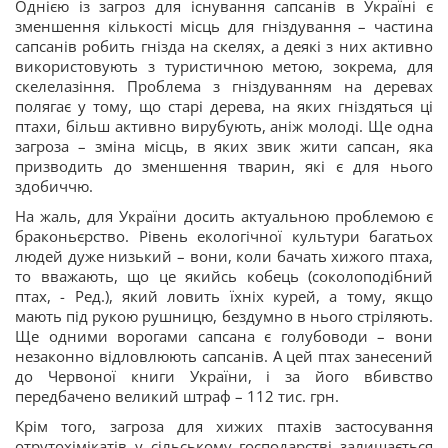
Однією із загроз для існування сапсанів в Україні є
зменшення кількості місць для гніздування – частина
сапсанів робить гнізда на скелях, а деякі з них активно
використовують з туристичною метою, зокрема, для
скелелазіння. Проблема з гніздуванням на деревах
полягає у тому, що старі дерева, на яких гніздяться ці
птахи, більш активно вирубують, аніж молоді. Ще одна
загроза – зміна місць, в яких звик жити сапсан, яка
призводить до зменшення тварин, які є для нього
здобиччю.
На жаль, для України досить актуальною проблемою є
браконьєрство. Рівень екологічної культури багатьох
людей дуже низький – вони, коли бачать хижого птаха,
то вважають, що це якийсь кобець (соколоподібний
птах, - Ред.), який ловить їхніх курей, а тому, якщо
мають під рукою рушницю, бездумно в нього стріляють.
Ще одними ворогами сапсана є голубоводи – вони
незаконно відловлюють сапсанів. А цей птах занесений
до Червоної книги України, і за його вбивство
передбачено великий штраф – 112 тис. грн.
Крім того, загроза для хижих птахів застосування
отрутохімікатів у сільському господарстві залишається