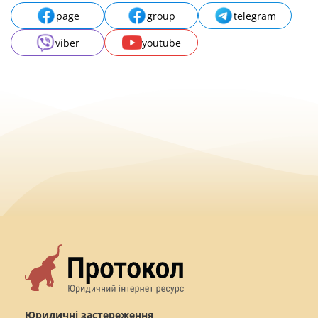
page
group
telegram
viber
youtube
Юридичні застереження