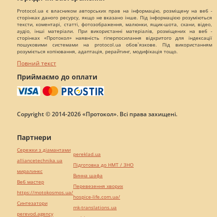
Protocol.ua є власником авторських прав на інформацію, розміщену на веб -
сторінках даного ресурсу, якщо не вказано інше. Під інформацією розуміються
тексти, коментарі, статті, фотозображення, малюнки, ящик-шота, скани, відео,
аудіо, інші матеріали. При використанні матеріалів, розміщених на веб -
сторінках «Протокол» наявність гіперпосилання відкритого для індексації
пошуковими системами на protocol.ua обов`язкове. Під використанням
розуміється копіювання, адаптація, рерайтинг, модифікація тощо.
Повний текст
Приймаємо до оплати
Copyright © 2014-2026 «Протокол». Всі права захищені.
Партнери
Сережки з діамантами
pereklad.ua
alliancetechnika.ua
Підготовка до НМТ / ЗНО
миралинкс
Винна шафа
Веб мастер
Перевезення хворих
https://motokosmos.ua/
hospice-life.com.ua/
Синтезатори
mk-translations.ua
perevod.agency