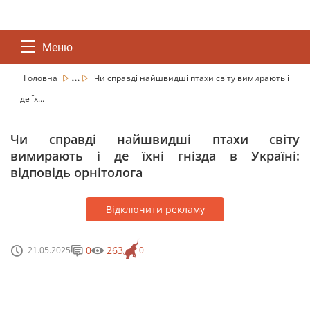
Меню
...
Головна
Чи справді найшвидші птахи світу вимирають і
де їх...
Чи справді найшвидші птахи світу
вимирають і де їхні гнізда в Україні:
відповідь орнітолога
Відключити рекламу
0
263
21.05.2025
0