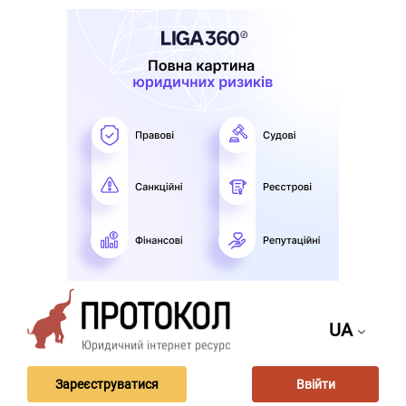
UA
Зареєструватися
Ввійти