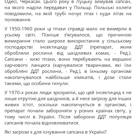
Одесі, Черкасах. Цього року в Луцьку зимував сапсан,
на якого наділи передавач у Польщі. Польські колеги
повідомили, на якій трубі ночує птах і куди літає на
полювання.
У 1950-1960 роки ці птахи справді мало не вимерли в
усьому світі. Пізніше з’ясувалося, що причиною
вимирання стало широке використання у сільському
господарстві інсектициду ДДТ (препарат, яким
обробляли рослини від шкідливих комах, - Ред.).
Сапсани - хижі птахи, вони перебувають на вершині
харчового ланцюга (харчувалися тваринами, які їли
оброблені ДДТ рослини, - Ред.), в їхньому організмі
накопичувалося найбільше хімікатів, і дози стали
такими, що особини гинули.
У 1970-х роках люди зрозуміли, що цей інсектицид є не
лише отрутою для шкідників, а й несе загрозу для інших
живих істот, оскільки накопичується в організмі, і
препарат почали забороняти у різних країнах світу, у
тому числі в Україні. Після заборони ДДТ популяція
сапсанів почала відновлюватися.
Які загрози є для існування сапсана в Україні?