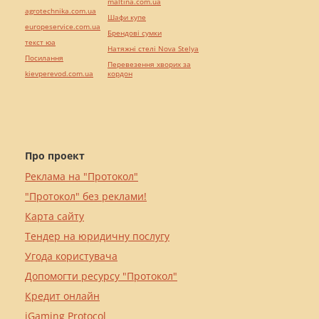
maltina.com.ua
agrotechnika.com.ua
Шафи купе
europeservice.com.ua
Брендові сумки
текст юа
Натяжні стелі Nova Stelya
Посилання
Перевезення хворих за
kievperevod.com.ua
кордон
Про проект
Реклама на "Протокол"
"Протокол" без реклами!
Карта сайту
Тендер на юридичну послугу
Угода користувача
Допомогти ресурсу "Протокол"
Кредит онлайн
iGaming Protocol