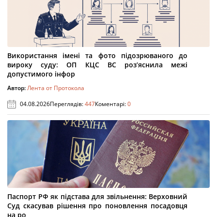
Використання імені та фото підозрюваного до
вироку суду: ОП КЦС ВС роз’яснила межі
допустимого інфор
Автор:
Лента от Протокола
04.08.2026
Переглядів:
447
Коментарі:
0
Паспорт РФ як підстава для звільнення: Верховний
Суд скасував рішення про поновлення посадовця
на ро