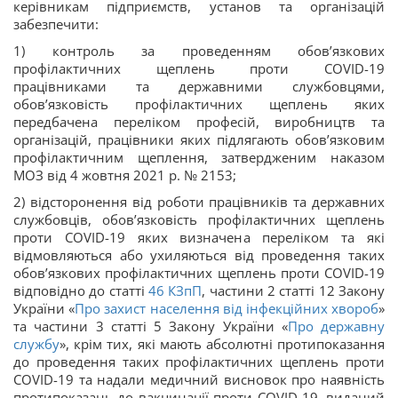
керівникам підприємств, установ та організацій
забезпечити:
1) контроль за проведенням обов’язкових
профілактичних щеплень проти COVID-19
працівниками та державними службовцями,
обов’язковість профілактичних щеплень яких
передбачена переліком професій, виробництв та
організацій, працівники яких підлягають обов’язковим
профілактичним щеплення, затвердженим наказом
МОЗ від 4 жовтня 2021 р. № 2153;
2) відсторонення від роботи працівників та державних
службовців, обов’язковість профілактичних щеплень
проти COVID-19 яких визначена переліком та які
відмовляються або ухиляються від проведення таких
обов’язкових профілактичних щеплень проти COVID-19
відповідно до статті
46
КЗпП
, частини 2 статті 12 Закону
України «
Про захист населення від інфекційних хвороб
»
та частини 3 статті 5 Закону України «
Про державну
службу
», крім тих, які мають абсолютні протипоказання
до проведення таких профілактичних щеплень проти
COVID-19 та надали медичний висновок про наявність
протипоказань до вакцинації проти COVID-19, виданий