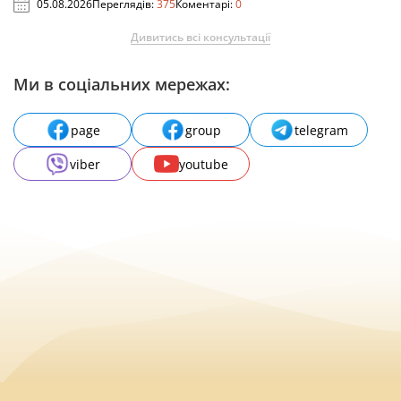
05.08.2026
Переглядів:
375
Коментарі:
0
Дивитись всі консультації
Ми в соціальних мережах:
page
group
telegram
viber
youtube