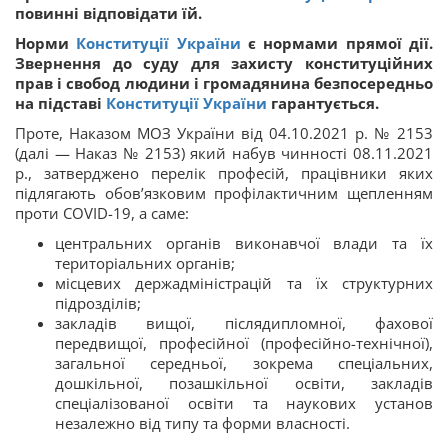
повинні відповідати їй.
Норми
Конституції України
є нормами прямої дії.
Звернення до суду для захисту конституційних
прав і свобод людини і громадянина безпосередньо
на підставі
Конституції України
гарантується.
Проте, Наказом МОЗ України від 04.10.2021 р. № 2153
(далі — Наказ № 2153) який набув чинності 08.11.2021
р., затверджено перелік професій, працівники яких
підлягають обов’язковим профілактичним щепленням
проти COVID-19, а саме:
центральних органів виконавчої влади та їх
територіальних органів;
місцевих держадміністрацій та їх структурних
підрозділів;
закладів вищої, післядипломної, фахової
передвищої, професійної (професійно-технічної),
загальної середньої, зокрема спеціальних,
дошкільної, позашкільної освіти, закладів
спеціалізованої освіти та наукових установ
незалежно від типу та форми власності.