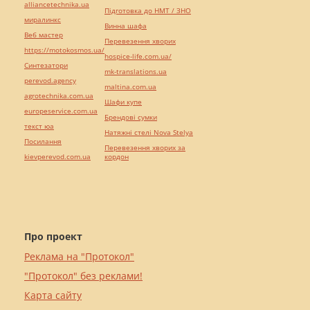
alliancetechnika.ua
Підготовка до НМТ / ЗНО
миралинкс
Винна шафа
Веб мастер
Перевезення хворих
https://motokosmos.ua/
hospice-life.com.ua/
Синтезатори
mk-translations.ua
perevod.agency
maltina.com.ua
agrotechnika.com.ua
Шафи купе
europeservice.com.ua
Брендові сумки
текст юа
Натяжні стелі Nova Stelya
Посилання
Перевезення хворих за
kievperevod.com.ua
кордон
Про проект
Реклама на "Протокол"
"Протокол" без реклами!
Карта сайту