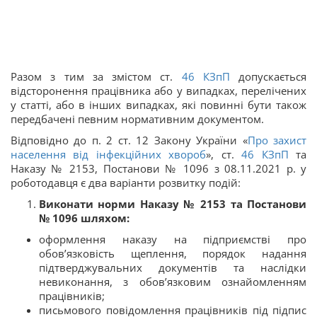
Разом з тим за змістом ст.
46
КЗпП
допускається
відсторонення працівника або у випадках, перелічених
у статті, або в інших випадках, які повинні бути також
передбачені певним нормативним документом.
Відповідно до п. 2 ст. 12 Закону України «
Про захист
населення від інфекційних хвороб
», ст.
46
КЗпП
та
Наказу № 2153, Постанови № 1096 з 08.11.2021 р. у
роботодавця є два варіанти розвитку подій:
Виконати норми Наказу № 2153 та Постанови
№ 1096 шляхом:
оформлення наказу на підприємстві про
обов’язковість щеплення, порядок надання
підтверджувальних документів та наслідки
невиконання, з обов’язковим ознайомленням
працівників;
письмового повідомлення працівників під підпис