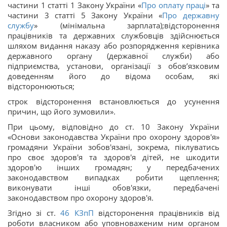
частини 1 статті 1 Закону України «
Про оплату праці
» та
частини 3 статті 5 Закону України «
Про державну
службу
» (мінімальна зарплата);відсторонення
працівників та державних службовців здійснюється
шляхом видання наказу або розпорядження керівника
державного органу (державної служби) або
підприємства, установи, організації з обов’язковим
доведенням його до відома особам, які
відсторонюються;
строк відсторонення встановлюється до усунення
причин, що його зумовили».
При цьому, відповідно до ст. 10 Закону України
«Основи законодавства України про охорону здоров'я»
громадяни України зобов'язані, зокрема, піклуватись
про своє здоров'я та здоров'я дітей, не шкодити
здоров'ю інших громадян; у передбачених
законодавством випадках робити щеплення;
виконувати інші обов'язки, передбачені
законодавством про охорону здоров'я.
Згідно зі ст.
46
КЗпП
відсторонення працівників від
роботи власником або уповноваженим ним органом