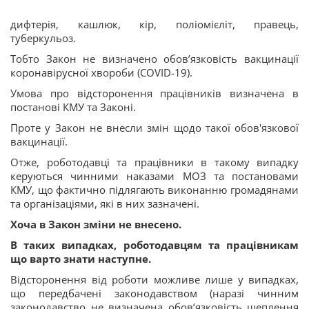
дифтерія, кашлюк, кір, поліомієліт, правець,
туберкульоз.
Тобто Закон не визначено обов’язковість вакцинації
коронавірусної хвороби (COVID-19)
.
Умова про відсторонення працівників визначена в
постанові КМУ та Законі.
Проте у Закон не внесли змін щодо такої обов'язкової
вакцинації.
Отже, роботодавці та працівники в такому випадку
керуються чинними наказами МОЗ та постановами
КМУ, що фактично підлягають виконанню громадянами
та організаціями, які в них зазначені.
Хоча в Закон зміни не внесено.
В таких випадках, роботодавцям та працівникам
що варто знати наступне.
Відсторонення від роботи можливе лише у випадках,
що передбачені законодавством (наразі чинним
законодавство не визначена обов’язковість щеплення