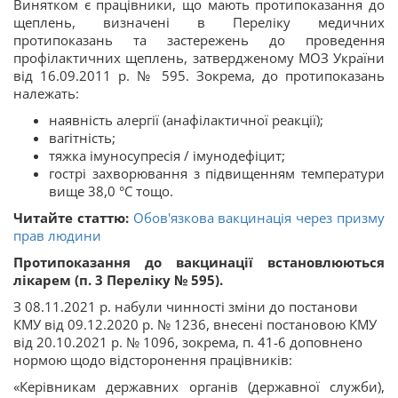
Винятком є працівники, що мають протипоказання до
щеплень, визначені в Переліку медичних
протипоказань та застережень до проведення
профілактичних щеплень, затвердженому МОЗ України
від 16.09.2011 р. № 595. Зокрема, до протипоказань
належать:
наявність алергії (анафілактичної реакції);
вагітність;
тяжка імуносупресія / імунодефіцит;
гострі захворювання з підвищенням температури
вище 38,0 °C тощо.
Читайте статтю:
Обов'язкова вакцинація через призму
прав людини
Протипоказання до вакцинації встановлюються
лікарем (п. 3 Переліку № 595).
З 08.11.2021 р. набули чинності зміни до постанови
КМУ від 09.12.2020 р. № 1236, внесені постановою КМУ
від 20.10.2021 р. № 1096, зокрема, п. 41-6 доповнено
нормою щодо відсторонення працівників:
«Керівникам державних органів (державної служби),