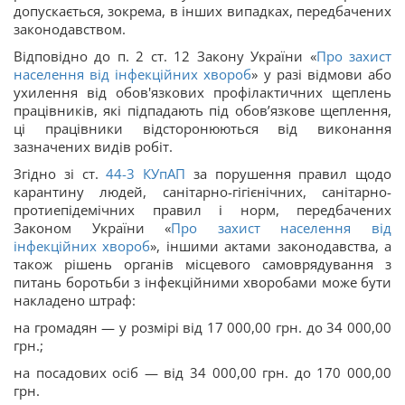
допускається, зокрема, в інших випадках, передбачених
законодавством.
Відповідно до п. 2 ст. 12 Закону України «
Про захист
населення від інфекційних хвороб
» у разі відмови або
ухилення від обов'язкових профілактичних щеплень
працівників, які підпадають під обов’язкове щеплення,
ці працівники відсторонюються від виконання
зазначених видів робіт.
Згідно зі ст.
44-3
КУпАП
за порушення правил щодо
карантину людей, санітарно-гігієнічних, санітарно-
протиепідемічних правил і норм, передбачених
Законом України «
Про захист населення від
інфекційних хвороб
», іншими актами законодавства, а
також рішень органів місцевого самоврядування з
питань боротьби з інфекційними хворобами може бути
накладено штраф:
на громадян — у розмірі від 17 000,00 грн. до 34 000,00
грн.;
на посадових осіб — від 34 000,00 грн. до 170 000,00
грн.