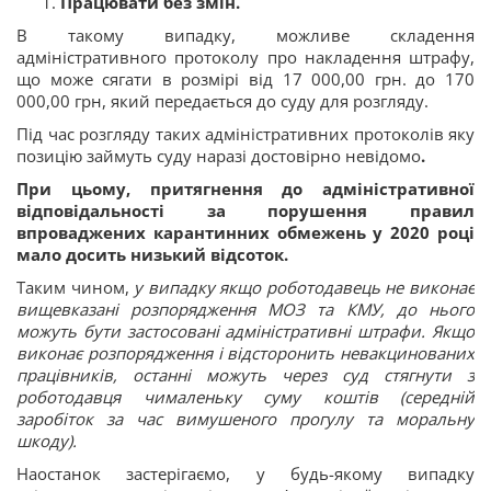
Працювати без змін.
В
такому випадку, можливе складення
адміністративного протоколу про накладення штрафу,
що може сягати в розмірі від 17 000,00 грн. до 170
000,00 грн, який передається до суду для розгляду.
Під час розгляду таких адміністративних протоколів яку
позицію займуть суду наразі достовірно невідомо
.
При цьому, притягнення до адміністративної
відповідальності за порушення правил
впроваджених карантинних обмежень у 2020 році
мало досить низький відсоток.
Таким чином,
у випадку якщо роботодавець не виконає
вищевказані розпорядження МОЗ та КМУ, до нього
можуть бути застосовані адміністративні штрафи. Якщо
виконає розпорядження і відсторонить невакцинованих
працівників, останні можуть через суд стягнути з
роботодавця чималеньку суму коштів (середній
заробіток за час вимушеного прогулу та моральну
шкоду).
Наостанок застерігаємо, у будь-якому випадку