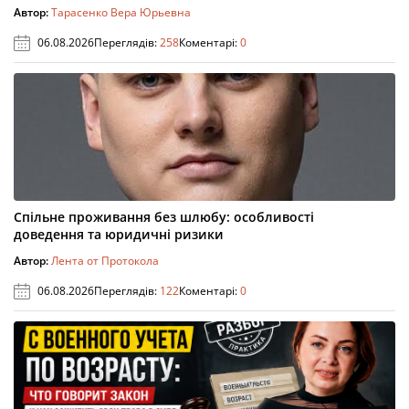
Автор:
Тарасенко Вера Юрьевна
06.08.2026
Переглядів:
258
Коментарі:
0
Спільне проживання без шлюбу: особливості
доведення та юридичні ризики
Автор:
Лента от Протокола
06.08.2026
Переглядів:
122
Коментарі:
0