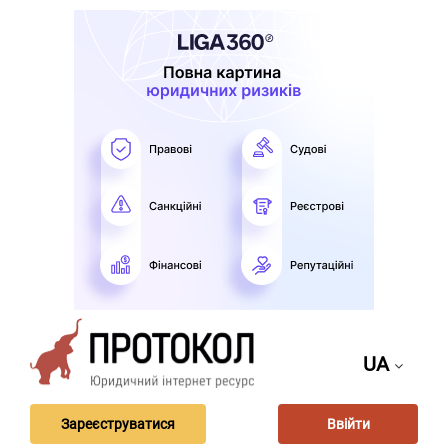
UA
Зареєструватися
Ввійти