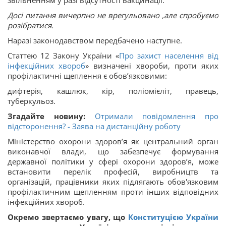
звільненням у разі відсутності вакцинації.
Досі питання вичерпно не врегульовано ,але спробуємо
розібратися.
Наразі законодавством передбачено наступне.
Статтею 12 Закону України «
Про захист населення від
інфекційних хвороб
» визначені хвороби, проти яких
профілактичні щеплення є обов’язковими:
дифтерія, кашлюк, кір, поліомієліт, правець,
туберкульоз.
Згадайте новину:
Отримали повідомлення про
відсторонення? - Заява на дистанційну роботу
Міністерство охорони здоров’я як центральний орган
виконавчої влади, що забезпечує формування
державної політики у сфері охорони здоров’я, може
встановити перелік професій, виробництв та
організацій, працівники яких підлягають обов'язковим
профілактичним щепленням проти інших відповідних
інфекційних хвороб.
Окремо звертаємо увагу, що
Конституцією України