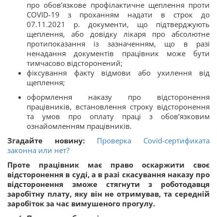
про обов’язкове профілактичне щеплення проти
COVID-19 з проханням надати в строк до
07.11.2021 р. документи, що підтверджують
щеплення, або довідку лікаря про абсолютне
протипоказання із зазначенням, що в разі
ненадання документів працівник може бути
тимчасово відсторонений;
фіксування факту відмови або ухилення від
щеплення;
оформлення наказу про відсторонення
працівників, встановлення строку відсторонення
та умов про оплату праці з обов’язковим
ознайомленням працівників.
Згадайте новину:
Проверка Covid-сертификата
законна или нет?
Проте працівник має право оскаржити своє
відсторонення в суді, а в разі скасування наказу про
відсторонення зможе стягнути з роботодавця
заробітну плату, яку він не отримував, та середній
заробіток за час вимушеного прогулу.