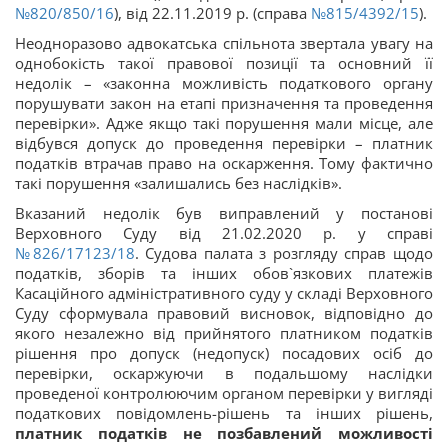
№820/850/16
), від 22.11.2019 р. (справа
№815/4392/15
).
Неодноразово адвокатська спільнота звертала увагу на
однобокість такої правової позиції та основний її
недолік – «законна можливість податкового органу
порушувати закон на етапі призначення та проведення
перевірки». Адже якщо такі порушення мали місце, але
відбувся допуск до проведення перевірки – платник
податків втрачав право на оскарження. Тому фактично
такі порушення «залишались без наслідків».
Вказаний недолік був виправлений у постанові
Верховного Суду від 21.02.2020 р. у справі
№826/17123/18
. Судова палата з розгляду справ щодо
податків, зборів та інших обов`язкових платежів
Касаційного адміністративного суду у складі Верховного
Суду сформувала правовий висновок, відповідно до
якого незалежно від прийнятого платником податків
рішення про допуск (недопуск) посадових осіб до
перевірки, оскаржуючи в подальшому наслідки
проведеної контролюючим органом перевірки у вигляді
податкових повідомлень-рішень та інших рішень,
платник податків не позбавлений можливості