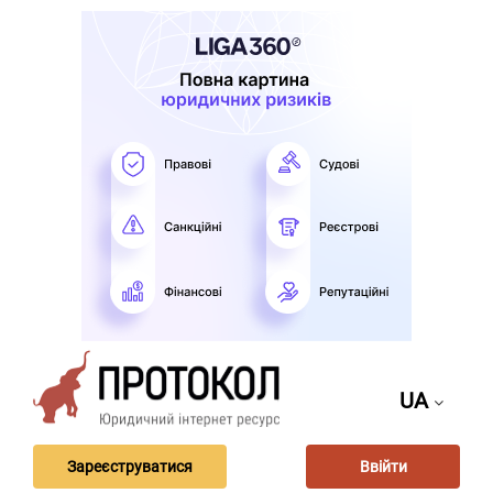
UA
Зареєструватися
Ввійти