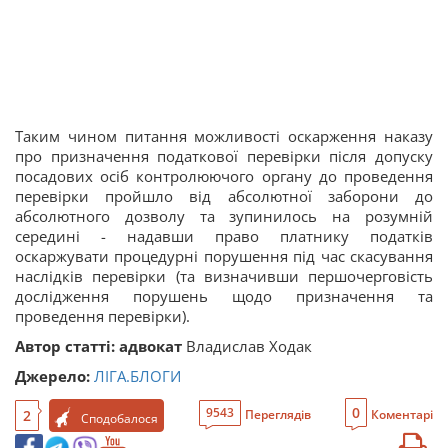
Таким чином питання можливості оскарження наказу
про призначення податкової перевірки після допуску
посадових осіб контролюючого органу до проведення
перевірки пройшло від абсолютної заборони до
абсолютного дозволу та зупинилось на розумній
середині - надавши право платнику податків
оскаржувати процедурні порушення під час скасування
наслідків перевірки (та визначивши першочерговість
дослідження порушень щодо призначення та
проведення перевірки).
Автор статті: адвокат
Владислав Ходак
Джерело:
ЛІГА.БЛОГИ
0
9543
2
Переглядів
Коментарі
Сподобалося