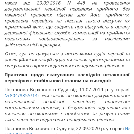
наказ від 29.09.2016 N 448 на проведення
документальної невиїзної перевірки прийнято без
наявності правових підстав для його прийняття,
проведена перевірка на підставі такого відсутня як
юридичний факт, що свідчить про відсутність в органу
державної фіскальної служби компетенції на прийняття
податкових повідомлень-рішень за наслідками
здійснення цієї перевірки.
Отже, суд погоджується з висновками судів першої та
апеляційної інстанцій щодо визнання протиправними та
скасування спірних податкових повідомлень-рішень.»
Практика щодо скасування наслідків незаконної
перевірки є стабільною і станом на сьогодні:
Постанова Верховного Суду від 11.07.2019 р. у справі
№804/8855/14
:
«визнання незаконною документальної
позапланової невиїзної перевірки, проведеної
контролюючим органом, є безумовною підставою для
визнання незаконними і прийнятих за результатами
такої перевірки податкових повідомлень-рішень».
Постанова Верховного Суду від 22.09.2020 р. у справі
№