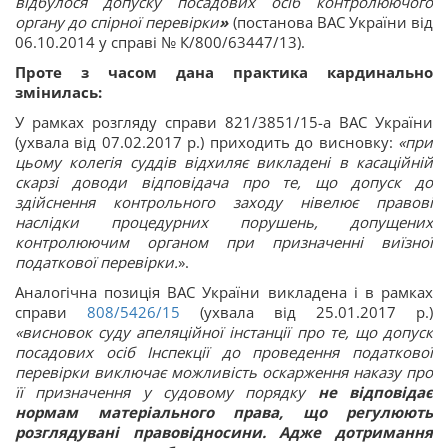
відбулося допуску посадових осіб контролюючого
органу до спірної перевірки
»
(постанова ВАС України від
06.10.2014 у справі № К/800/63447/13).
Проте з часом дана практика кардинально
змінилась:
У рамках розгляду справи 821/3851/15-а ВАС України
(ухвала від 07.02.2017 р.) приходить до висновку:
«при
цьому колегія суддів відхиляє викладені в касаційній
скарзі доводи відповідача про те, що допуск до
здійснення контрольного заходу нівелює правові
наслідки процедурних порушень, допущених
контролюючим органом при призначенні виїзної
податкової перевірки.
».
Аналогічна позиція ВАС України викладена і в рамках
справи
808/5426/15
(ухвала від 25.01.2017 р.)
«висновок суду апеляційної інстанції про те, що допуск
посадових осіб Інспекції до проведення податкової
перевірки виключає можливість оскарження наказу про
її призначення у судовому порядку
не відповідає
нормам матеріального права, що регулюють
розглядувані правовідносини. Адже дотримання