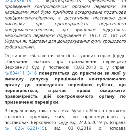
520/8836/18
:
«протиправність призначення та
проведення контролюючим органом перевірки, за
наслідками якої було прийняте оскаржуване податкове
повідомлення-рішення, є достатньою підставою для
висновку про протиправність податкового
повідомлення-рішення, що зумовлює відсутність
необхідності перевірки порушення п. 181.1 ст. 181 ПК
України як підстави для донарахування суми грошового
зобов’язання».
Оцінивши збільшення кількість судових справ (щодо
скасування наказів про призначення перевірки)
Верховний Суд у постанові 13.03.2018 р. у справі
№804/1113/16
повертається до практики за якої у
випадку допуску працівників контролюючого
органу до проведення перевірки суб’єкт, що
перевіряється, втрачає право оскаржити
правомірність дій контролюючого органу по
призначеню перевірки.
В подальшому така практика була стабільна протягом
значного проміжку часу, що простежувалось у
постановах Верховного Суду від 24.05.2019 р. (справа
№826/16221/15
), від 03.10.2019 р. (справа