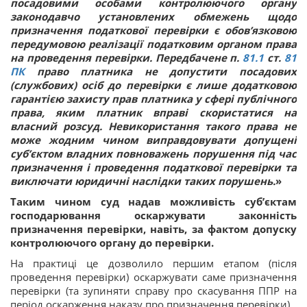
посадовими особами контролюючого органу
законодавчо установлених обмежень щодо
призначення податкової перевірки є обов’язковою
передумовою реалізації податковим органом права
на проведення перевірки. Передбачене п.
81.1
ст.
81
ПК
право платника не допустити посадових
(службових) осіб до перевірки є лише додатковою
гарантією захисту прав платника у сфері публічного
права, яким платник вправі скористатися на
власний розсуд. Невикористання такого права не
може жодним чином виправдовувати допущені
суб’єктом владних повноважень порушення під час
призначення і проведення податкової перевірки та
виключати юридичні наслідки таких порушень.
»
Таким чином суд надав можливість суб’єктам
господарювання оскаржувати законність
призначення перевірки, навіть, за фактом допуску
контролюючого органу до перевірки.
На практиці це дозволило першим етапом (після
проведення перевірки) оскаржувати саме призначення
перевірки (та зупиняти справу про скасування ППР на
період оскарження наказу про призначення перевірки).