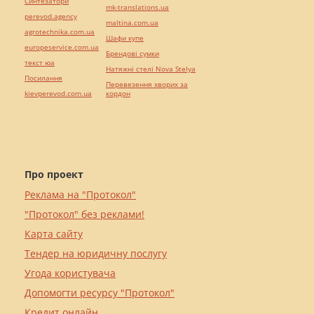
Синтезатори
mk-translations.ua
perevod.agency
maltina.com.ua
agrotechnika.com.ua
Шафи купе
europeservice.com.ua
Брендові сумки
текст юа
Натяжні стелі Nova Stelya
Посилання
Перевезення хворих за
kievperevod.com.ua
кордон
Про проект
Реклама на "Протокол"
"Протокол" без реклами!
Карта сайту
Тендер на юридичну послугу
Угода користувача
Допомогти ресурсу "Протокол"
Кредит онлайн