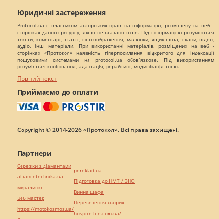
Юридичні застереження
Protocol.ua є власником авторських прав на інформацію, розміщену на веб -
сторінках даного ресурсу, якщо не вказано інше. Під інформацією розуміються
тексти, коментарі, статті, фотозображення, малюнки, ящик-шота, скани, відео,
аудіо, інші матеріали. При використанні матеріалів, розміщених на веб -
сторінках «Протокол» наявність гіперпосилання відкритого для індексації
пошуковими системами на protocol.ua обов`язкове. Під використанням
розуміється копіювання, адаптація, рерайтинг, модифікація тощо.
Повний текст
Приймаємо до оплати
Copyright © 2014-2026 «Протокол». Всі права захищені.
Партнери
Сережки з діамантами
pereklad.ua
alliancetechnika.ua
Підготовка до НМТ / ЗНО
миралинкс
Винна шафа
Веб мастер
Перевезення хворих
https://motokosmos.ua/
hospice-life.com.ua/