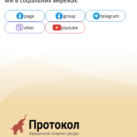
Ми в соціальних мережах:
page
group
telegram
viber
youtube