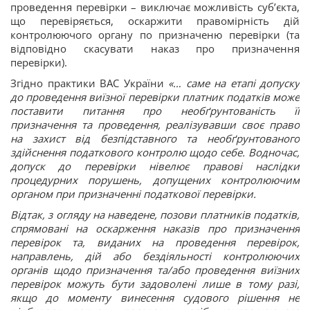
проведення перевірки – виключає можливість суб’єкта,
що перевіряється, оскаржити правомірність дій
контролюючого органу по призначеню перевірки (та
відповідно скасувати наказ про призначення
перевірки).
Згідно практики ВАС України
«… саме на етапі допуску
до проведення виїзної перевірки платник податків може
поставити питання про необґрунтованість її
призначення та проведення, реалізувавши своє право
на захист від безпідставного та необґрунтованого
здійснення податкового контролю щодо себе. Водночас,
допуск до перевірки нівелює правові наслідки
процедурних порушень, допущених контролюючим
органом при призначенні податкової перевірки.
Відтак, з огляду на наведене, позови платників податків,
спрямовані на оскарження наказів про призначення
перевірок та, виданих на проведення перевірок,
направлень, дій або бездіяльності контролюючих
органів щодо призначення та/або проведення виїзних
перевірок можуть бути задоволені лише в тому разі,
якщо до моменту винесення судового рішення не