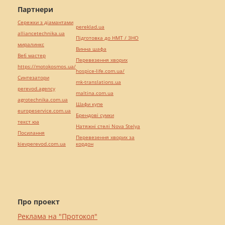
Партнери
Сережки з діамантами
pereklad.ua
alliancetechnika.ua
Підготовка до НМТ / ЗНО
миралинкс
Винна шафа
Веб мастер
Перевезення хворих
https://motokosmos.ua/
hospice-life.com.ua/
Синтезатори
mk-translations.ua
perevod.agency
maltina.com.ua
agrotechnika.com.ua
Шафи купе
europeservice.com.ua
Брендові сумки
текст юа
Натяжні стелі Nova Stelya
Посилання
Перевезення хворих за
kievperevod.com.ua
кордон
Про проект
Реклама на "Протокол"