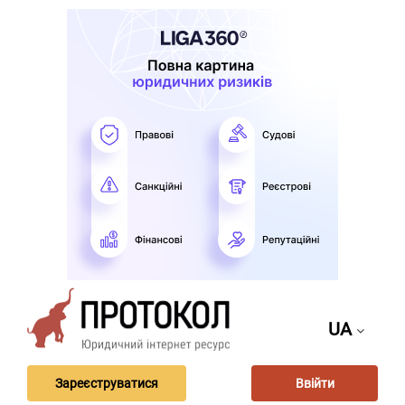
UA
Зареєструватися
Ввійти