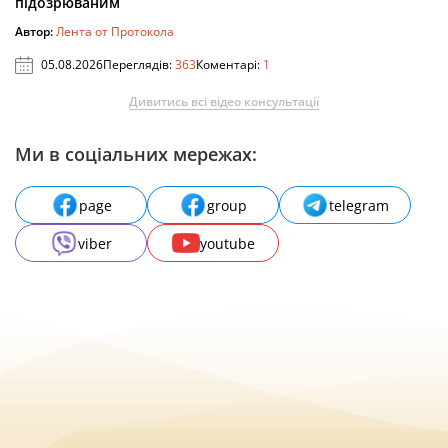
підозрюваним
Автор:
Лента от Протокола
05.08.2026
Переглядів:
363
Коментарі:
1
Дивитись всі відео консультації
Ми в соціальних мережах:
page
group
telegram
viber
youtube