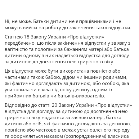
Ні, не може. Батьки дитини не є працівниками і не
можуть вийти на роботу до закінчення такої відпустки.
Статтею 18 Закону України «Про відпустки»
передбачено, що після закінчення відпустки у зв'язку з
вагітністю та пологами за бажанням матері або батька
дитини одному з них надається відпустка для догляду
за дитиною до досягнення нею трирічного віку.
Ця відпустка може бути використана повністю або
частинами також бабою, дідом чи іншими родичами,
які фактично доглядають за дитиною, або особою, яка
усиновила чи взяла під опіку дитину, одним із
прийомних батьків чи батьків-вихователів.
Відповідно до статті 20 Закону України «Про відпустки»
відпустка для догляду за дитиною до досягнення нею
трирічного віку надається за заявою матері, батька
дитини або осіб, які фактично доглядають за дитиною,
повністю або частково в межах установленого періоду
та оформляється наказом (розпорядженням) власника