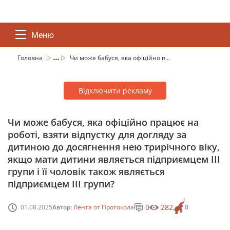
Меню
...
Головна
Чи може бабуся, яка офіційно п...
Відключити рекламу
Чи може бабуся, яка офіційно працює на
роботі, взяти відпустку для догляду за
дитиною до досягнення нею трирічного віку,
якщо мати дитини являється підприємцем ІІІ
групи і її чоловік також являється
підприємцем ІІІ групи?
0
282
01.08.2025
Автор:
Лента от Протокола
0