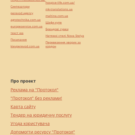
hospice-life.com.ua/
Синтезатори
mk-translations.ua
perevod.agency
maltina.com.ua
agrotechnika.com.ua
Шафи купе
europeservice.com.ua
Брендові сумки
текст юа
Натяжні стелі Nova Stelya
Посилання
Перевезення хворих за
kievperevod.com.ua
кордон
Про проект
Реклама на "Протокол"
"Протокол" без реклами!
Карта сайту
Тендер на юридичну послугу
Угода користувача
Допомогти ресурсу "Протокол"