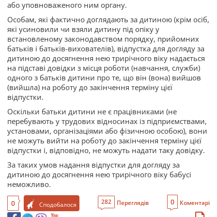
або уповноваженого ним органу.
Особам, які фактично доглядають за дитиною (крім осіб,
які усиновили чи взяли дитину під опіку у
встановленому законодавством порядку, прийомних
батьків і батьків-вихователів), відпустка для догляду за
дитиною до досягнення нею трирічного віку надається
на підставі довідки з місця роботи (навчання, служби)
одного з батьків дитини про те, що він (вона) вийшов
(вийшла) на роботу до закінчення терміну цієї
відпустки.
Оскільки батьки дитини не є працівниками (не
перебувають у трудових відносинах із підприємствами,
установами, організаціями або фізичною особою), вони
не можуть вийти на роботу до закінчення терміну цієї
відпустки і, відповідно, не можуть надати таку довідку.
За таких умов надання відпустки для догляду за
дитиною до досягнення нею трирічного віку бабусі
неможливо.
0
282
0
Переглядів
Коментарі
Сподобалося