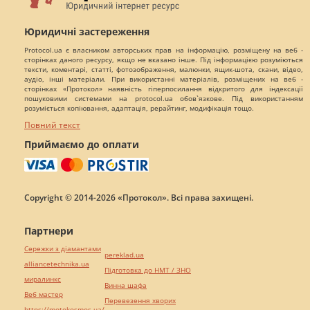
Юридичні застереження
Protocol.ua є власником авторських прав на інформацію, розміщену на веб -
сторінках даного ресурсу, якщо не вказано інше. Під інформацією розуміються
тексти, коментарі, статті, фотозображення, малюнки, ящик-шота, скани, відео,
аудіо, інші матеріали. При використанні матеріалів, розміщених на веб -
сторінках «Протокол» наявність гіперпосилання відкритого для індексації
пошуковими системами на protocol.ua обов`язкове. Під використанням
розуміється копіювання, адаптація, рерайтинг, модифікація тощо.
Повний текст
Приймаємо до оплати
Copyright © 2014-2026 «Протокол». Всі права захищені.
Партнери
Сережки з діамантами
pereklad.ua
alliancetechnika.ua
Підготовка до НМТ / ЗНО
миралинкс
Винна шафа
Веб мастер
Перевезення хворих
https://motokosmos.ua/