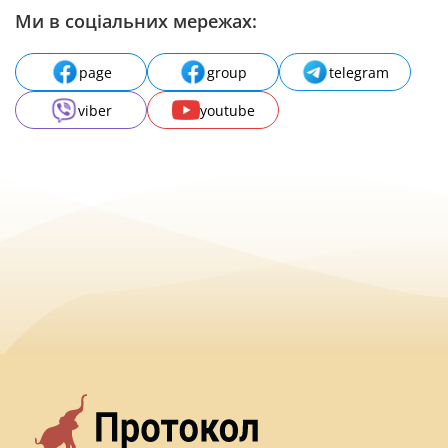
Ми в соціальних мережах:
page
group
telegram
viber
youtube