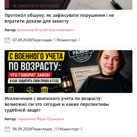
Протокол обшуку: як зафіксувати порушення і не
втратити докази для захисту
Автор:
Бессонов Віталій Анатолійович
07.08.2026
Переглядів:
53
Коментарі:
0
Исключение с воинского учета по возрасту:
возможно ли это сегодня и какие перспективы
судебной защит
Автор:
Тарасенко Вера Юрьевна
06.08.2026
Переглядів:
256
Коментарі:
0