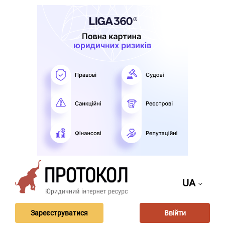
UA
Зареєструватися
Ввійти