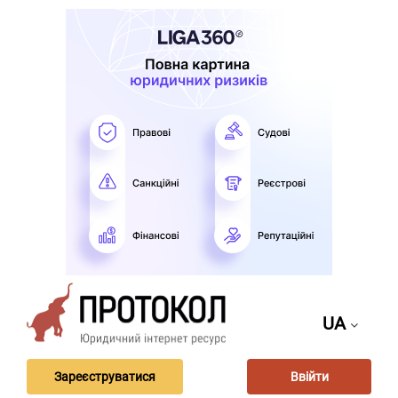
UA
Зареєструватися
Ввійти