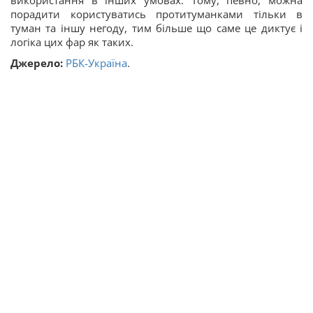
використання в інших умовах. Тому, певно, можна
порадити користуватись протитуманками тільки в
туман та іншу негоду, тим більше що саме це диктує і
логіка цих фар як таких.
Джерело:
РБК-Україна
.