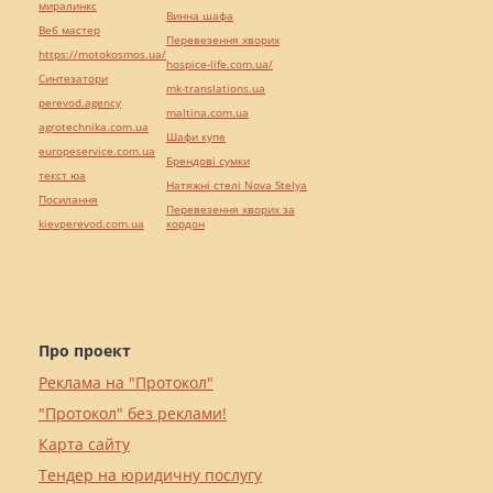
миралинкс
Винна шафа
Веб мастер
Перевезення хворих
https://motokosmos.ua/
hospice-life.com.ua/
Синтезатори
mk-translations.ua
perevod.agency
maltina.com.ua
agrotechnika.com.ua
Шафи купе
europeservice.com.ua
Брендові сумки
текст юа
Натяжні стелі Nova Stelya
Посилання
Перевезення хворих за
kievperevod.com.ua
кордон
Про проект
Реклама на "Протокол"
"Протокол" без реклами!
Карта сайту
Тендер на юридичну послугу