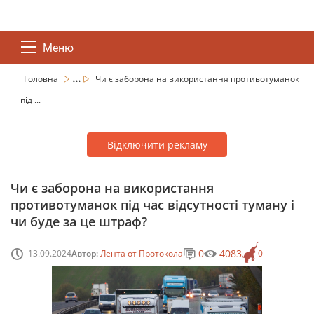
Меню
...
Головна
Чи є заборона на використання противотуманок
під ...
Відключити рекламу
Чи є заборона на використання
противотуманок під час відсутності туману і
чи буде за це штраф?
0
4083
13.09.2024
Автор:
Лента от Протокола
0