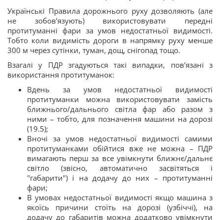
Українські Правила дорожнього руху дозволяють (але
не зобов’язують) використовувати передні
протитуманні фари за умов недостатньої видимості.
Тобто коли видимість дороги в напрямку руху менше
300 м через сутінки, туман, дощ, снігопад тощо.
Взагалі у ПДР згадуються такі випадки, пов’язані з
використання протитуманок:
Вдень за умов недостатньої видимості
протитуманки можна використовувати замість
ближнього/дальнього світла фар або разом з
ними – тобто, для позначення машини на дорозі
(19.5);
Вночі за умов недостатньої видимості самими
протитуманками обійтися вже не можна – ПДР
вимагають перш за все увімкнути ближнє/дальнє
світло (звісно, автоматично засвітяться і
"габарити") і на додачу до них – протитуманні
фари;
В умовах недостатньої видимості якщо машина з
якоїсь причини стоїть на дорозі (узбіччі), на
додачу до габаритів можна додатково увімкнути