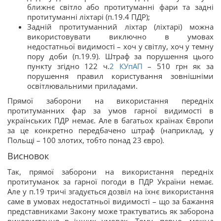
ближнє світло або протитуманні фари та задні
протитуманні ліхтарі (п.19.4 ПДР);
Задній протитуманний ліхтар (ліхтарі) можна
використовувати виключно в умовах
недостатньої видимості – хоч у світлу, хоч у темну
пору доби (п.19.9). Штраф за порушення цього
пункту згідно 122 ч.
2
КУпАП
– 510 грн як за
порушення правил користування зовнішніми
освітлювальними приладами.
Прямої заборони на використання передніх
протитуманних фар за умов гарної видимості в
українських ПДР немає. Але в багатьох країнах Європи
за це конкретно передбачено штраф (наприклад, у
Польщі – 100 злотих, тобто понад 23 євро).
Висновок
Так, прямої заборони на використання передніх
протитуманок за гарної погоди в ПДР України немає.
Але у п.19 тричі згадується дозвіл на їхнє використання
саме в умовах недостатньої видимості – що за бажання
представниками Закону може трактуватись як заборона