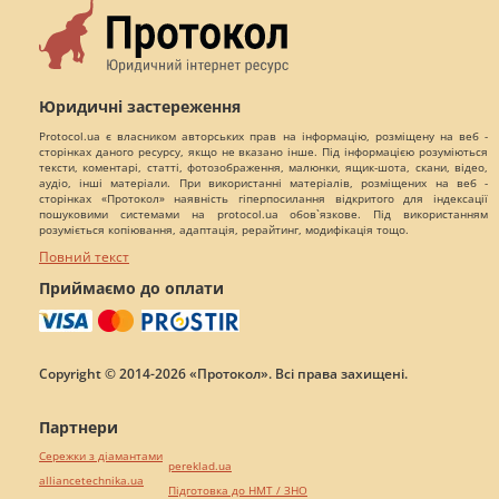
Юридичні застереження
Protocol.ua є власником авторських прав на інформацію, розміщену на веб -
сторінках даного ресурсу, якщо не вказано інше. Під інформацією розуміються
тексти, коментарі, статті, фотозображення, малюнки, ящик-шота, скани, відео,
аудіо, інші матеріали. При використанні матеріалів, розміщених на веб -
сторінках «Протокол» наявність гіперпосилання відкритого для індексації
пошуковими системами на protocol.ua обов`язкове. Під використанням
розуміється копіювання, адаптація, рерайтинг, модифікація тощо.
Повний текст
Приймаємо до оплати
Copyright © 2014-2026 «Протокол». Всі права захищені.
Партнери
Сережки з діамантами
pereklad.ua
alliancetechnika.ua
Підготовка до НМТ / ЗНО