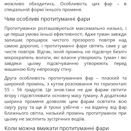
можливо обходитись. Особливість цих фар – в
спеціальній формі їхнього променя.
Чим особливі протитуманні фари
Протитуманки розташовуються максимально низько, і
це перша умова їхньої ефективності. Адже туман завжди
залишає прошарок чистого прозорого повітря над
самою дорогою, і протитуманні фари світять саме у це
чисте повітря. Відтак, їхній промінь не підсвічує безліч
мікрокрапель вологи, які власне утворюють туман і які
завдяки цьому підсвічуванню утворюють перед
машиною білу непрозору стіну.
Друга особливість протитуманних фар – плаский та
широкий промінь, з кутом розсіювання по горизонталі
55 – 56 градусів. Це знов-таки не дає фарам світити
вгору і підсвітлювати основну масу туману. А додаткова
ширина променя дозволяє цим фарам освітити всю
смугу руху та ще й трохи узбіччя – на відміну від фар
ближнього світла, низький промінь протитуманок при
цьому не засліпить зустрічних водіїв.
Коли можна вмикати протитуманні фари