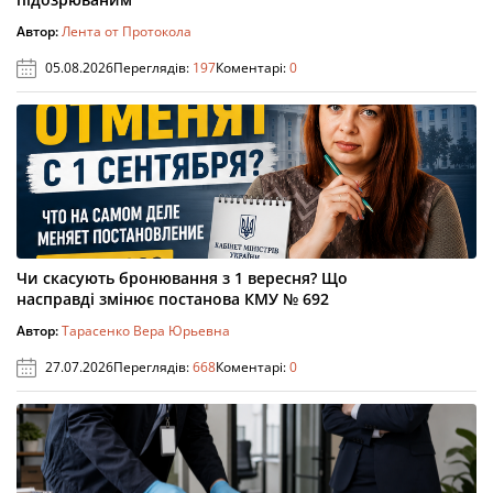
Автор:
Лента от Протокола
05.08.2026
Переглядів:
197
Коментарі:
0
Чи скасують бронювання з 1 вересня? Що
насправді змінює постанова КМУ № 692
Автор:
Тарасенко Вера Юрьевна
27.07.2026
Переглядів:
668
Коментарі:
0