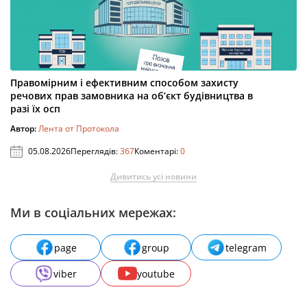
Правомірним і ефективним способом захисту
речових прав замовника на об’єкт будівництва в
разі їх осп
Автор:
Лента от Протокола
05.08.2026
Переглядів:
367
Коментарі:
0
Дивитись усі новини
Ми в соціальних мережах:
page
group
telegram
viber
youtube