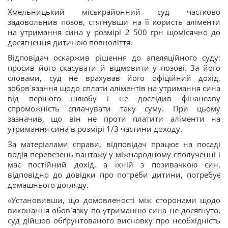
Хмельницький міськрайонний суд частково
задовольнив позов, стягнувши на її користь аліменти
на утримання сина у розмірі 2 500 грн щомісячно до
досягнення дитиною повноліття.
Відповідач оскаржив рішення до апеляційного суду:
просив його скасувати й відмовити у позові. За його
словами, суд не врахував його офіційний дохід,
зобов`язання щодо сплати аліментів на утримання сина
від першого шлюбу і не дослідив фінансову
спроможність сплачувати таку суму. При цьому
зазначив, що він не проти платити аліменти на
утримання сина в розмірі 1/3 частини доходу.
За матеріалами справи, відповідач працює на посаді
водія перевезень вантажу у міжнародному сполученні і
має постійний дохід, а їхній з позивачкою син,
відповідно до довідки про потреби дитини, потребує
домашнього догляду.
«Установивши, що домовленості між сторонами щодо
виконання обов`язку по утриманню сина не досягнуто,
суд дійшов обґрунтованого висновку про необхідність