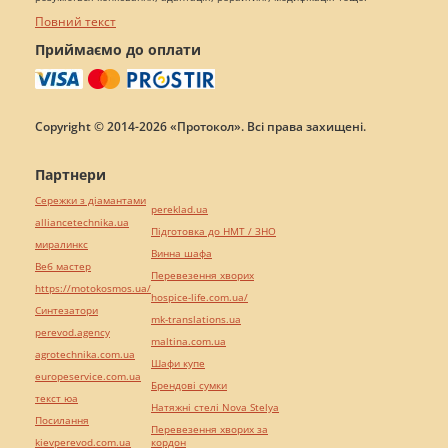
Повний текст
Приймаємо до оплати
Copyright © 2014-2026 «Протокол». Всі права захищені.
Партнери
Сережки з діамантами
pereklad.ua
alliancetechnika.ua
Підготовка до НМТ / ЗНО
миралинкс
Винна шафа
Веб мастер
Перевезення хворих
https://motokosmos.ua/
hospice-life.com.ua/
Синтезатори
mk-translations.ua
perevod.agency
maltina.com.ua
agrotechnika.com.ua
Шафи купе
europeservice.com.ua
Брендові сумки
текст юа
Натяжні стелі Nova Stelya
Посилання
Перевезення хворих за
kievperevod.com.ua
кордон