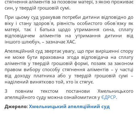
стягнення аліментів за позовом матері, з якою проживає
син, у твердій грошовій сумі.
При цьому суд урахував потреби дитини відповідно до
віку і стану здоров`я, рівність особистого обов`язку як
матері, так і батька щодо утримання сина, сплату
відповідачем аліментів на утримання дитини від
іншого шлюбу», – зазначає ХАС.
Апеляційний суд звертає увагу, що при вирішенні спору
не може бути врахована згода відповідача на сплату
аліментів у твердій грошовій формі, позаяк за законом
правом вибору способу стягнення аліментів – у частці
від доходу платника або у твердій грошовій сумі –
наділений винятково той, хто їх стягує.
З повним текстом постанови Хмельницького
апеляційного суду можна ознайомитися у
ЄДРСР
.
Джерело:
Хмельницький апеляційний суд