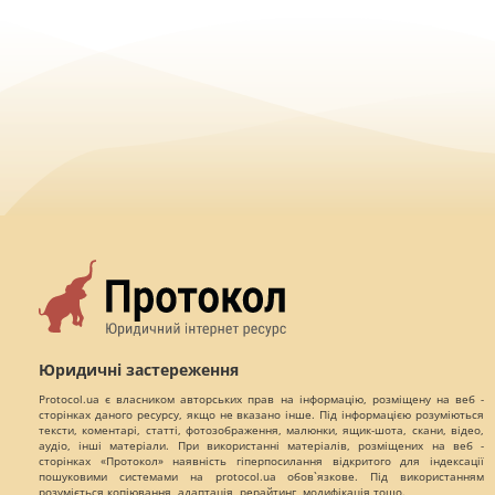
Юридичні застереження
Protocol.ua є власником авторських прав на інформацію, розміщену на веб -
сторінках даного ресурсу, якщо не вказано інше. Під інформацією розуміються
тексти, коментарі, статті, фотозображення, малюнки, ящик-шота, скани, відео,
аудіо, інші матеріали. При використанні матеріалів, розміщених на веб -
сторінках «Протокол» наявність гіперпосилання відкритого для індексації
пошуковими системами на protocol.ua обов`язкове. Під використанням
розуміється копіювання, адаптація, рерайтинг, модифікація тощо.