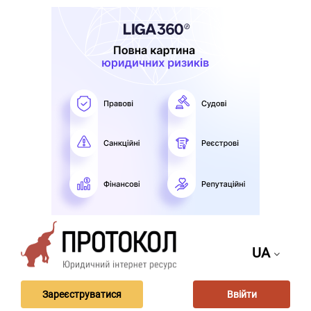
UA
Зареєструватися
Ввійти