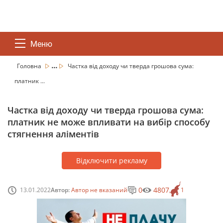
Меню
...
Головна
Частка від доходу чи тверда грошова сума:
платник ...
Частка від доходу чи тверда грошова сума:
платник не може впливати на вибір способу
стягнення аліментів
Відключити рекламу
0
4807
13.01.2022
Автор:
Автор не вказаний
1