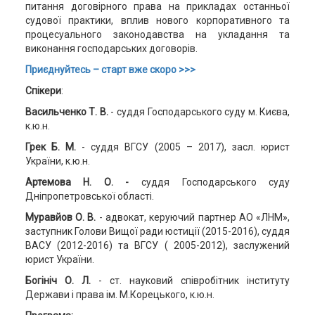
питання договірного права на прикладах останньої
судової практики, вплив нового корпоративного та
процесуального законодавства на укладання та
виконання господарських договорів.
Приєднуйтесь – старт вже скоро >>>
Спікери
:
Васильченко Т. В.
- суддя Господарського суду м. Києва,
к.ю.н.
Грек Б. М.
- суддя ВГСУ (2005 – 2017), засл. юрист
України, к.ю.н.
Артемова Н. О. -
суддя Господарського суду
Дніпропетровської області.
Муравйов О. В.
- адвокат, керуючий партнер АО «ЛНМ»,
заступник Голови Вищої ради юстиції (2015-2016), суддя
ВАСУ (2012-2016) та ВГСУ ( 2005-2012), заслужений
юрист України.
Богініч О. Л.
- ст. науковий співробітник інституту
Держави і права ім. М.Корецького, к.ю.н.