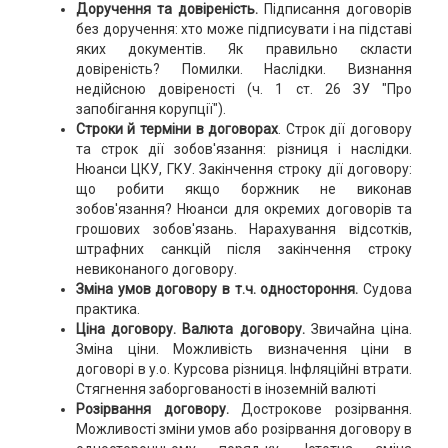
Доручення та довіреність.
Підписання договорів
без доручення: хто може підписувати і на підставі
яких документів. Як правильно скласти
довіреність? Помилки. Наслідки. Визнання
недійсною довіреності (ч. 1 ст. 26 ЗУ "Про
запобігання корупції").
Строки й терміни в договорах
. Строк дії договору
та строк дії зобов'язання: різниця і наслідки.
Нюанси ЦКУ, ГКУ. Закінчення строку дії договору:
що робити якщо боржник не виконав
зобов'язання? Нюанси для окремих договорів та
грошових зобов'язань. Нарахування відсотків,
штрафних санкцій після закінчення строку
невиконаного договору.
Зміна умов договору в т.ч. одностороння.
Судова
практика.
Ціна договору. Валюта договору.
Звичайна ціна.
Зміна ціни. Можливість визначення ціни в
договорі в у.о. Курсова різниця. Інфляційні втрати.
Стягнення заборгованості в іноземній валюті
Розірвання договору.
Дострокове розірвання.
Можливості зміни умов або розірвання договору в