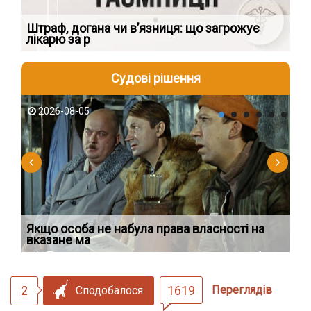
яти
Штраф, догана чи в’язниця: що загрожує
Чи
лікарю за р
пр
Судові рішення
2026-08-05
2
Якщо особа не набула права власності на
Ді
вказане ма
по
2
1619
Переглядів
Сподобалося