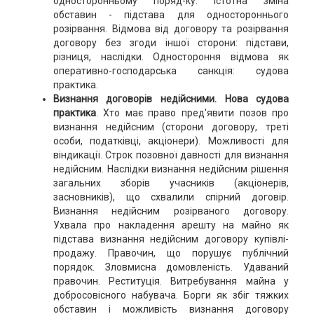
односторонньому поряд-ку. Істотна зміна
обставин - підстава для одностороннього
розірвання. Відмова від договору та розірвання
договору без згоди іншої сторони: підстави,
різниця, наслідки. Одностороння відмова як
оперативно-господарська санкція: судова
практика.
Визнання договорів недійсними
.
Нова судова
практика
. Хто має право пред'явити позов про
визнання недійсним (сторони договору, треті
особи, податківці, акціонери). Можливості для
віндикації. Строк позовної давності для визнання
недійсним. Наслідки визнання недійсним рішення
загальних зборів учасників (акціонерів,
засновників), що схвалили спірний договір.
Визнання недійсним розірваного договору.
Ухвала про накладення арешту на майно як
підстава визнання недійсним договору купівлі-
продажу. Правочин, що порушує публічний
порядок. Зловмисна домовленість. Удаваний
правочин. Реституція. Витребування майна у
добросовісного набувача. Борги як збіг тяжких
обставин і можливість визнання договору