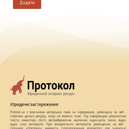
Додати
Юридичні застереження
Protocol.ua є власником авторських прав на інформацію, розміщену на веб -
сторінках даного ресурсу, якщо не вказано інше. Під інформацією розуміються
тексти, коментарі, статті, фотозображення, малюнки, ящик-шота, скани, відео,
аудіо, інші матеріали. При використанні матеріалів, розміщених на веб -
сторінках «Протокол» наявність гіперпосилання відкритого для індексації