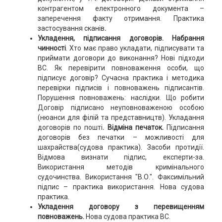
контрагентом електронного документа –
заперечення факту отримання. Практика
застосування сканів
.
Укладення, підписання договорів.
Набрання
чинності
. Хто має право укладати, підписувати та
приймати договори до виконання? Нові підходи
ВС. Як перевірити повноваження особи, що
підписує договір? Сучасна практика і методика
перевірки підписів і повноважень підписантів.
Порушення повноважень: наслідки. Що робити
Договір підписано неуповноваженою особою
(нюанси для філій та представництв). Укладання
договорів по пошті
. Відміна печаток.
Підписання
договорів без печатки – можливості для
шахрайства(судова практика). Засоби протидії.
Відмова визнати підпис, експерти-за.
Використання методів кримінального
судочинства. Використання "В.О.". Факсимільний
підпис – практика використання. Нова судова
практика.
Укладення договору з перевищенням
повноважень.
Нова судова практика ВС.