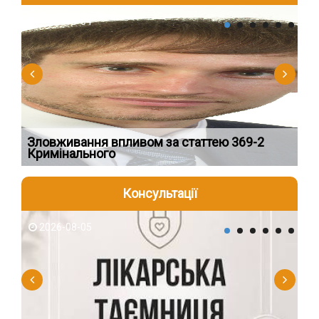
2026-08-04
2
Зловживання впливом за статтею 369-2
Пе
Кримінального
пі
Консультації
2026-08-05
2