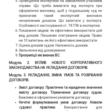
Проведення експертизи на замовлення учасників
справи. Що треба вимагати від експерта при
оформленні висновку, щоб у подальшому суд не
призначив такий експертний висновок
неналежним доказом. Що запитати у експерта.
Особливості застосування ст. 74 ГПК в експертизі.
Показання свідків: як ефективно використати цей
вид доказів. Письмове опитування свідків. Право
на 10 запитань-як його ефективно використати
Оцінка доказів судом. Належність доказів.
Звільнення від доказування.
Презумпції які визнає ВС.
Модуль 2. ВПЛИВ НОВОГО КОРПОРАТИВНОГО
ЗАКОНОДАВСТВА НА УКЛАДАННЯ ДОГОВОРІВ.
Модуль
3. УКЛАДАННЯ, ЗМІНА УМОВ ТА РОЗІРВАННЯ
ДОГОВОРІВ.
Зміст договору. Практичне та юридичне значення
змісту договору
.
Тлумачення договору судом.
Важливе в оформленні реквізитів договору
Нечіткі формулювання умов договору
.
Новели
с
удової практики.
Використання для