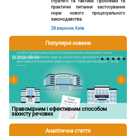
стратегії та тактики. Проблемні та
практичні питання застосування
норм нового процесуального
законодавства.
28 вересня
, Київ
Популярні новини
2026-08-05
2
Правомірним і ефективним способом
Су
захисту речових
ча
Аналітична стаття