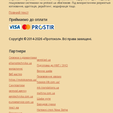
пошуковими системами на protocol.ua обов`язкове. Під використанням розуміється
копіювання, адаптація, рерайтинг, модифікація тощо.
Повний текст
Приймаємо до оплати
Copyright © 2014-2026 «Протокол». Всі права захищені.
Партнери
Сережки з діамантами
pereklad.ua
alliancetechnika.ua
Підготовка до НМТ / ЗНО
миралинкс
Винна шафа
Веб мастер
Перевезення хворих
https://motokosmos.ua/
hospice-life.com.ua/
Синтезатори
mk-translations.ua
perevod.agency
maltina.com.ua
agrotechnika.com.ua
Шафи купе
europeservice.com.ua
Брендові сумки
текст юа
Натяжні стелі Nova Stelya