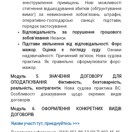
знеструмлення приміщень. Нові можливості
стягнення відшкодування збитків (обґрунтування
вимог) за невиконання зобов'язань: штрафні,
оперативно-господарські санкції: підстави,
порядок застосування.
Відповідальність за порушення грошового
зобов'язання
. Нюанси.
Підстави звільнення від відповідальності.
Форс
мажор.
Оцінка з погляду суду.
Ознаки
надзвичайності. Причинний зв'язок. Нова судова
практика. Як правильно сформулювати форс-
мажор.
Модуль
5. ЗНАЧЕННЯ ДОГОВОРУ ДЛЯ
ОПОДАТКУВАННЯ. Фіктивність, безтоварність,
реальність, контрагенти.
Нова судова практика ВС.
Особливості доказування щодо окремих видів
договорів.
Модуль
6. ОФОРМЛЕННЯ КОНКРЕТНИХ ВИДІВ
ДОГОВОРІВ
Умови участі тут, приєднуйтесь >>>