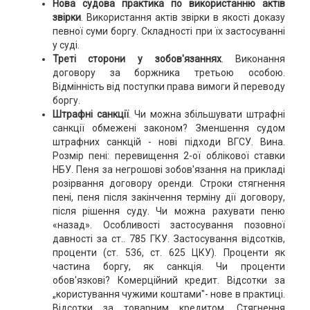
Нова судова практика по використанню актів
звірки
. Використання актів звірки в якості доказу
певної суми боргу. Складності при їх застосуванні
у суді.
Треті сторони у зобов'язаннях
. Виконання
договору за боржника третьою особою.
Відмінність від поступки права вимоги й переводу
боргу.
Штрафні санкції
. Чи можна збільшувати штрафні
санкції обмежені законом? Зменшення судом
штрафних санкцій - нові підходи ВГСУ. Вина.
Розмір пені: перевищення 2-ої облікової ставки
НБУ. Пеня за негрошові зобов'язання на прикладі
розірвання договору оренди. Строки стягнення
пені, пеня після закінчення терміну дії договору,
після рішення суду. Чи можна рахувати пеню
«назад». Особливості застосування позовної
давності за ст.. 785 ГКУ. Застосування відсотків,
проценти (ст. 536, ст. 625 ЦКУ). Проценти як
частина боргу, як санкція. Чи проценти
обов'язкові? Комерційний кредит. Відсотки за
„користування чужими коштами"- нове в практиці.
Відсотки за товарним кредитом. Стягнення