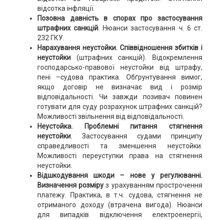
відсотка інфляції.
Позовна давність в спорах про застосування
штрафних санкцій
. Нюанси застосування ч. 6 ст.
232 ГКУ.
Нарахування неустойки. Співвідношення збитків і
неустойки
(штрафних санкцій). Відокремлення
господарсько-правової неустойки від штрафу,
пені –судова практика. Обґрунтування вимог,
якщо договір не визначає вид і розмір
відповідальності. Чи завжди позивач повинен
готувати для суду розрахунок штрафних санкцій?
Можливості звільнення від відповідальності.
Неустойка. Проблемні питання стягнення
неустойки
. Застосування судами принципу
справедливості та зменшення неустойки.
Можливості переуступки права на стягнення
неустойки.
Відшкодування шкоди – нове у регулюванні.
Визначення розміру
з урахуванням прострочення
платежу. Практика, в т.ч. судова, стягнення не
отриманого доходу (втрачена вигода). Нюанси
для випадків відключення електроенергії,