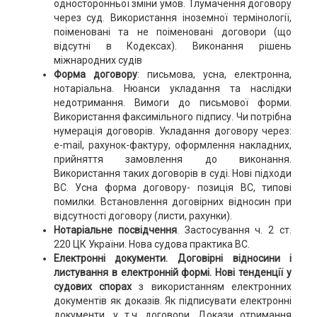
односторонньої зміни умов. Тлумачення договору
через суд. Використання іноземної термінології,
поіменовані та не поіменовані договори (що
відсутні в Кодексах). Виконання рішень
міжнародних судів
Форма договору
: письмова, усна, електронна,
нотаріальна. Нюанси укладання та наслідки
недотримання. Вимоги до письмової форми.
Використання факсимільного підпису. Чи потрібна
нумерація договорів. Укладання договору через:
е-mail, рахунок-фактуру, оформлення накладних,
прийняття замовлення до виконання.
Використання таких договорів в суді. Нові підходи
ВС. Усна форма договору- позиція ВС, типові
помилки. Встановлення договірних відносин при
відсутності договору (листи, рахунки).
Нотаріальне посвідчення
. Застосування ч. 2 ст.
220 ЦК України. Нова судова практика ВС.
Електронні документи. Договірні відносини і
листування в електронній формі. Нові тенденції у
судових спорах
з використанням електронних
документів як доказів. Як підписувати електронні
документи, у т.ч. договори. Докази отримання