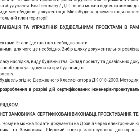
стобудування. Без Генплану / ДПТ тепер можна відвести землю для.
иди містобудівної документації. Містобудівна документація на міс
тальний план території.
ГАНІЗАЦІЯ ТА УПРАВЛІННЯ БУДІВЕЛЬНИМИ ПРОЕКТАМИ В РА
ктами. Етапи (деталі) що необхідно знати.
аними, для чого це необхідно. Вибір шляху документальної реалізац
су наслідків, виду будівництва. Склад проекту та дозвільних доку
о необхідно узгоджувати при будівництві.
роекту.
будівель згідно Державного Класифікатора ДК 018-2000. Методика
озроблення в розрізі дій сертифікованих інженерів-проектуваль
ОРЯДКОМ.
ЕТ ЗАМОВНИКА. СЕРТИФІКОВАНІ ВИКОНАВЦІ. ПРОЕКТУВАННЯ. ТЕ
.
. Чому не можна подати документи на Дозвіл через електронний ка
ьника та Замовника. Широкий спектр застосування договірно