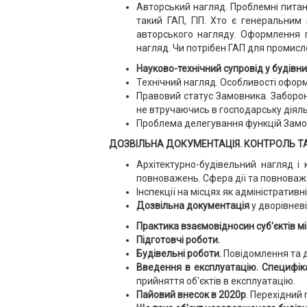
Авторський нагляд. Проблемні питанн
такий ГАП, ГІП. Хто є генеральним
авторського нагляду. Оформлення 
нагляд. Чи потрібен ГАП для промисло
Науково-технічний супровід у будівни
Технічний нагляд. Особливості оформ
Правовий статус Замовника. Заборон
не втручаючись в господарську діяль
Проблема делегування функцій Замо
ДОЗВІЛЬНА ДОКУМЕНТАЦІЯ. КОНТРОЛЬ ТА Н
Архітектурно-будівельний нагляд і 
повноважень. Сфера дії та повноваж
Інспекції на місцях як адміністративн
Дозвільна документація
у дворівневі
Практика взаємовідносин суб'єктів м
Підготовчі роботи.
Будівельні роботи.
Повідомлення та до
Введення в експлуатацію.
Специфіка
прийняття об'єктів в експлуатацію.
Пайовий внесок в 2020р
. Перехідний 