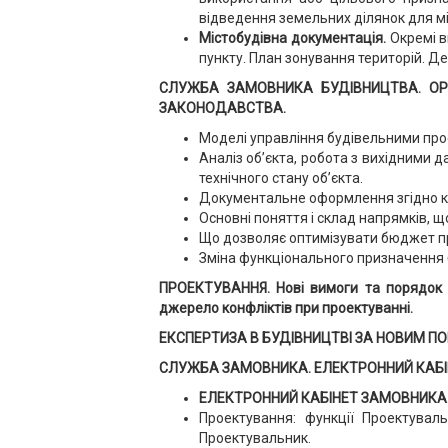
відведення земельних ділянок для мі
Містобудівна документація.
Окремі в
пункту. План зонування територій. Де
СЛУЖБА ЗАМОВНИКА БУДІВНИЦТВА. ОР
ЗАКОНОДАВСТВА.
Моделі управління будівельними прое
Аналіз об’єкта, робота з вихідними д
технічного стану об’єкта.
Документальне оформлення згідно кла
Основні поняття і склад напрямків, щ
Що дозволяє оптимізувати бюджет п
Зміна функціонального призначення 
ПРОЕКТУВАННЯ. Нові вимоги та порядок р
джерело конфліктів при проектуванні.
ЕКСПЕРТИЗА В БУДІВНИЦТВІ ЗА НОВИМ П
СЛУЖБА ЗАМОВНИКА. ЕЛЕКТРОННИЙ КАБІН
ЕЛЕКТРОННИЙ КАБІНЕТ ЗАМОВНИКА
Проектування: функції Проектувал
Проектувальник.