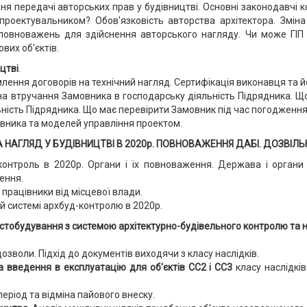
я передачі авторських прав у будівництві. Основні законодавчі ко
 проектувальником? Обов'язковість авторства архітектора. Змін
повноважень для здійснення авторського нагляду. Чи може ГІП
вих об'єктів.
цтві
.
лення договорів на технічний нагляд. Сертифікація виконавця та йо
а втручання Замовника в господарську діяльність Підрядника. Що
ність Підрядника. Що має перевірити Замовник під час погодження 
вника та моделей управління проектом.
АГЛЯД У БУДІВНИЦТВІ В 2020р. ПОВНОВАЖЕННЯ ДАБІ. ДОЗВІЛЬНІ
контроль в 2020р. Органи і їх повноваження. Держава і органи 
ення.
і працівники від місцевої влади.
й системі архбуд-контролю в 2020р.
істобудування з системою архітектурно-будівельного контролю та 
зволи. Підхід до документів виходячи з класу наслідків.
 введення в експлуатацію для об'єктів СС2 і СС3
класу наслідків
період та відміна пайового внеску.