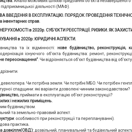
ництва.
Аналіз можливих шляхів придбання об'єкта незавершеного 
підприємницької діяльності (МАФ).
 ВВЕДЕННЯ В ЕКСПЛУАТАЦІЮ. ПОРЯДОК ПРОВЕДЕННЯ ТЕХНІЧНОЇ 
ча інвентарних справ.
ЕРУХОМОСТІ в 2020р. СУБ'ЄКТИ РЕЄСТРАЦІЇ. РИЗИКИ. ЯК ЗАХИСТ
УВАННЯ в 2020р: ЮРИДИЧНІ АСПЕКТИ.
івництва та їх відмінності:
нове будівництво, реконструкція, к
дернізація існуючого об’єкта будівництва: ремонт, реконструкці
чне переоснащення"
. Чи відрізняється об’єкт будівництва від об’єкту
ідрізнити.
девелопера. Чи потрібна земля. Чи потрібні МБО. Чи потрібен генпл
ьтурної спадщини: які варіанти дозволені чинним законодавством?
дівництво,
приймати в експлуатацію об’єкт реконструкції?
илих і нежилих приміщень.
им будівництвом.
льний та земельно-правовий аспект.
руктури
: особливості при реконструкції та переплануванні).
дова практика
.
а довкілля(ОВД):
дозвільний, планувальний та будівельний аспект