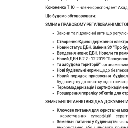
Кононенко Т. Ю
. – член-кореспондент Акад
Що будемо обговорювати:
ЗМІНИ в ПРАВОВОМУ РЕГУЛЮВАННІ МІСТОБУ
Закони та підзаконні акти що регулюют
Створення Єдиної державної електро
Новий статус ДБН. Зміни в ЗУ "Про бу
Введення нових ДБН. Новели та рамки
Новий ДБН Б.2.2 - 12:2019 "Плануванн
та забудова територій"
органами вико
Нові будівельні норми
щодо безпеков
Новий порядок присвоєння будівел
будівництву до початку підготовчих р
Термомодернізація і сертифікація ен
Розширення переліку об'єктів для от
ЗЕМЕЛЬНІ ПИТАННЯ І ВИХІДНА ДОКУМЕНТАЦ
Ключове питання для юриста: чи мож
– користування – суперфіцій – сервіт
Земельні питання у будівництві:
як в
використання або цільового призн