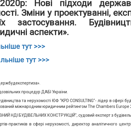
020р: Нові підходи держа
ості. Зміни у проектуванні, експ
застосування. Будівництво
идичні аспекти».
льніше тут >>>
альніше тут >>>
рдержбудекспертиза».
дозвільних процедур ДАБІ України.
будівництва та нерухомості ЮФ "KPD CONSULTING"- лідер в сфері буд
ндований міжнародним юридичним рейтингом The Chambers Europe 2
ВНИЙ НДІ БУДІВЕЛЬНИХ КОНСТРУКЦІЙ", судовий експерт з будівельн
тів-практиків в сфері нерухомості, директор аналітичного центр