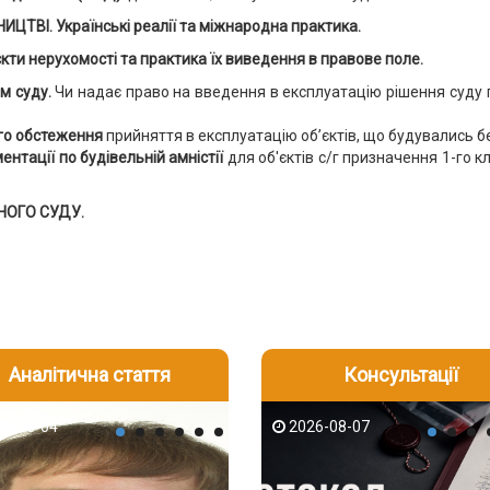
ВІ. Українські реалії та міжнародна практика.
и нерухомості та практика їх виведення в правове поле.
м суду.
Чи надає право на введення в експлуатацію рішення суду п
го обстеження
прийняття в експлуатацію об’єктів, що будувались б
нтації по будівельній амністії
для об'єктів с/г призначення 1-го к
НОГО СУДУ.
Аналітична стаття
Консультації
-06
6-08-04
2026-08-05
2026-08-06
2026-08-04
2026-08-07
2026-07-30