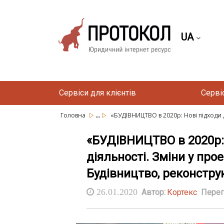
UA
Сервіси для клієнтів
Серві
...
Головна
«БУДІВНИЦТВО в 2020р: Нові підходи д
«БУДІВНИЦТВО в 2020р: 
діяльності. Зміни у прое
Будівництво, реконстру
26.01.2020
Автор:
Кортекс
Перег