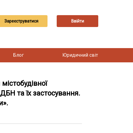
Зареєструватися
Ввійти
Блог
Юридичний світ
містобудівної
 ДБН та їх застосування.
и».