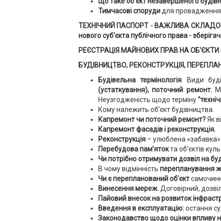
Що таке об'єкт незавершеного будів
Тимчасові споруди
для провадження 
ТЕХНІЧНИЙ ПАСПОРТ - ВАЖЛИВА СКЛАДОВА
нового суб’єкта публічного права - зберіга
РЕЄСТРАЦІЯ МАЙНОВИХ ПРАВ НА ОБ'ЄКТИ Н
БУДІВНИЦТВО, РЕКОНСТРУКЦІЯ, ПЕРЕПЛАН
Будівельна термінологія
. Види буд
(устаткування), поточний ремонт.
Мо
Неузгодженість щодо терміну
"техні
Кому належить об’єкт будівництва.
Капремонт чи поточний ремонт?
Як в
Капремонт фасадів і реконструкція.
Реконструкція
– улюблена «забавка» 
Перебудова пам’яток
та об’єктів кул
Чи потрібно отримувати дозвіл на бу
В чому відмінність
перепланування ж
Чи є перепланований об’єкт
самочинн
Винесення мереж.
Договірний, дозві
Пайовий внесок на розвиток інфраст
Введення в експлуатацію:
остання су
Законодавство щодо оцінки впливу н