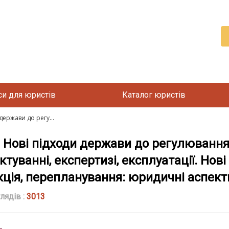
си для юристів
Каталог юристів
ержави до регу...
Нові підходи держави до регулювання 
ктуванні, експертизі, експлуатації. Нові
кція, перепланування: юридичні аспект
лядів :
3013