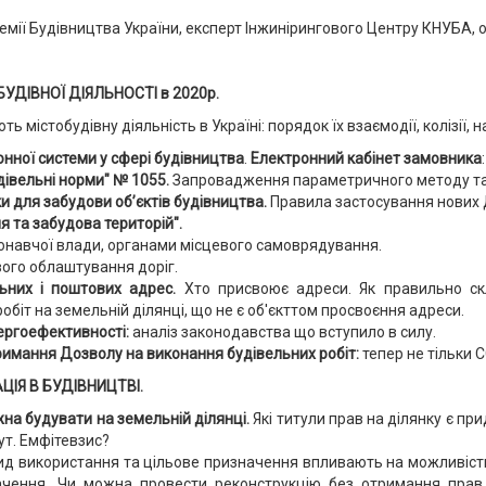
емії Будівництва України, експерт Інжинірингового Центру КНУБА, 
ДІВНОЇ ДІЯЛЬНОСТІ в 2020р.
ь містобудівну діяльність в Україні: порядок їх взаємодії, колізії, 
нної системи у сфері будівництва
.
Електронний кабінет замовника
дівельні норми" № 1055.
Запровадження параметричного методу та
 для забудови об’єктів будівництва.
Правила застосування нових 
я та забудова територій".
навчої влади, органами місцевого самоврядування.
ого облаштування доріг.
ьних і поштових адрес.
Хто присвоює адреси. Як правильно скл
обіт на земельній ділянці, що не є об'єкттом просвоєння адреси.
ергоефективності:
аналіз законодавства що вступило в силу.
римання Дозволу на виконання будівельних робіт:
тепер не тільки СС
ІЯ В БУДІВНИЦТВІ.
на будувати на земельній ділянці.
Які титули прав на ділянку є п
ут. Емфітевзис?
ид використання та цільове призначення впливають на можливість
ачення. Чи можна провести реконструкцію без отримання пра