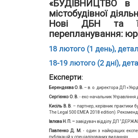
«БУДІВНИЦТВО в 2
містобудівної діяльн
Нові ДБН та їх 
перепланування: юр
18 лютого (1 день), дета
18-19 лютого (2 дні), дет
Експерти
:
Берендєєва О. В.
– в. о. директора ДП «Ук
Сергієнко О. В.
- екс-начальник Управління 
Кисіль В. В
. – партнер, керівник практики 
The Legal 500 EMEA 2018 edition). Рекоме
Івлєва Н. П. –
завідувач відділу ДП "ДЕРЖА
Павленко Д. М.
- один з найкращих експер
публікацій у спеціалізованих виданнях.