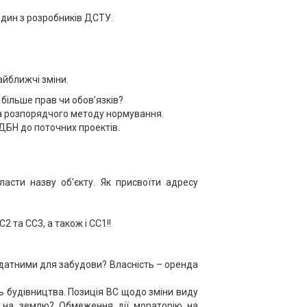
один з розробників ДСТУ.
найближчі зміни.
: більше прав чи обов’язків?
 розпорядчого методу нормування.
ДБН до поточних проектів.
асти назву об'єкту. Як присвоїти адресу
2 та СС3, а також і СС1!!
ридатними для забудови? Власність – оренда
 будівництва. Позиція ВС щодо зміни виду
в на землю? Обмеження дії мораторію на