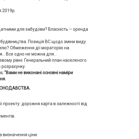
я 2019р.
идатними для забудови? Власність – оренда
будівництва. Позиція ВС щодо зміни виду
млю? Обмеження дії мораторію на
.. Все одно не можна для...
евому рівні. Генеральний план населеного
о розрахунку.
я;
"Вами не виконані основні наміри
ня.
КОНОДАВСТВА.
ії проекту: дорожня карта в залежності від
ментів.
 визначення ціни.