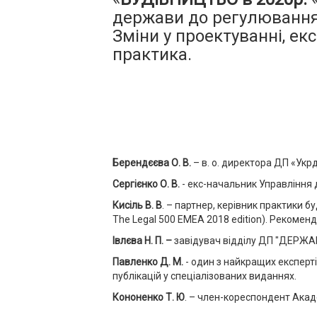
держави до регулювання 
Зміни у проектуванні, ек
практика.
Берендєєва О. В.
– в. о. директора ДП «Ук
Сергієнко О. В.
- екс-начальник Управління 
Кисіль В. В
. – партнер, керівник практики б
The Legal 500 EMEA 2018 edition). Рекоме
Івлєва Н. П. –
завідувач відділу ДП "ДЕРЖА
Павленко Д. М.
- один з найкращих експерті
публікацій у спеціалізованих виданнях.
Кононенко Т. Ю
. – член-кореспондент Акад