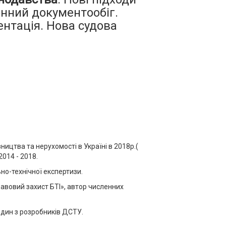
онний документообіг.
ентація. Нова судова
ництва та нерухомості в Україні в 2018р.(
014 - 2018.
о-технічної експертизи.
равовий захист БТІ», автор численних
один з розробників ДСТУ.