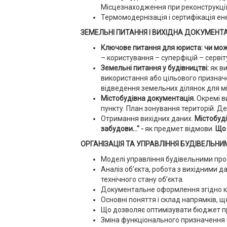
Місцезнаходження при реконструкції
Термомодернізація і сертифікація ен
ЗЕМЕЛЬНІ ПИТАННЯ І ВИХІДНА ДОКУМЕНТАЦ
Ключове питання для юриста: чи мож
– користування – суперфіцій – сервіт
Земельні питання у будівництві:
як в
використання або цільового признач
відведення земельних ділянок для мі
Містобудівна документація.
Окремі ви
пункту. План зонування територій. Де
Отримання вихідних даних.
Містобуд
забудови..." -
як предмет відмови.
Що 
ОРГАНІЗАЦІЯ ТА УПРАВЛІННЯ БУДІВЕЛЬ
Моделі управління будівельними прое
Аналіз об’єкта, робота з вихідними д
технічного стану об’єкта.
Документальне оформлення згідно кла
Основні поняття і склад напрямків, щ
Що дозволяє оптимізувати бюджет п
Зміна функціонального призначення 