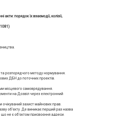
 акти: порядок їх взаємодії, колізії,
№1081
)
івництва.
 та розпорядчого методу нормування.
нових ДБН до поточних проектів.
ами місцевого самоврядування.
кументи на Дозвіл через електронний
ни очікуваний захист майнових прав.
азву об'єкту. Де виникає перший раз назва
, що не є об'єктом присвоєння адреси.