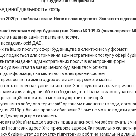
Що будемо обговорювати:
ДІВНОЇ ДІЯЛЬНОСТІ в 2020р.
в 2020р.: глобальні зміни. Нове в законодавстві. Закони та підзаконні
нної системи у сфері будівництва. Закон № 199-IX (законопроект 
єктів надання адміністративних послуг.
посадових осіб ДАБІ.
х та інших послуг у сфері будівництва в електронному форматі.
 що подаються для отримання адміністративних послуг у сфері буд
татів надання адміністративних послуг в електронній формі.
та будівництва та завершеного будівництвом об’єкта.
до інформації, яка міститься в електронній системі.
присвоєння та зміни адрес об’єктам нерухомого майна.
ів встановлення будівельних норм. Застосування параметричного
 рамки для забудови об’єктів будівництва. Правила застосування 
рекреаційного житла в межах курортних територій.
ування та забудова територій" органами виконавчої влади, орган
удня 2019р.): більше прав чи обов’язків? Чому не можна подати до
и Декларації про готовність.
х актів України щодо захисту права власності: чи забезпечать змі
х і поштових адрес. Хто присвоює адреси. Як правильно скласти н
ресу будівництву до початку підготовчих робіт на земельній ділянці