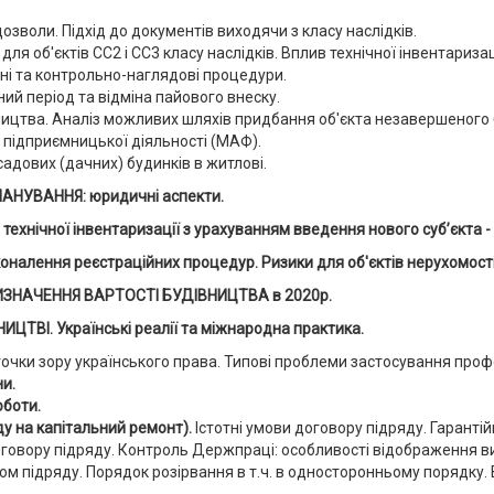
озволи. Підхід до документів виходячи з класу наслідків.
ля об'єктів СС2 і СС3 класу наслідків. Вплив технічної інвентаризац
ні та контрольно-наглядові процедури.
ний період та відміна пайового внеску.
ництва. Аналіз можливих шляхів придбання об'єкта незавершеного 
підприємницької діяльності (МАФ).
адових (дачних) будинків в житлові.
НУВАННЯ: юридичні аспекти.
нічної інвентаризації з урахуванням введення нового суб’єкта - 
лення реєстраційних процедур. Ризики для об'єктів нерухомості. 
НАЧЕННЯ ВАРТОСТІ БУДІВНИЦТВА в 2020р.
ВІ. Українські реалії та міжнародна практика.
точки зору українського права. Типові проблеми застосування профор
ни.
оботи.
ду на капітальний ремонт).
Істотні умови договору підряду. Гаранті
оговору підряду. Контроль Держпраці: особливості відображення 
ром підряду. Порядок розірвання в т.ч. в односторонньому порядку.