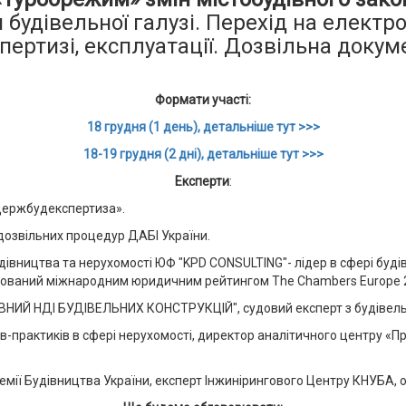
будівельної галузі. Перехід на електр
спертизі, експлуатації. Дозвільна докум
Формати участі:
18 грудня (1 день), детальніше тут >>>
18-19 грудня (2 дні), детальніше тут >>>
Експерти
:
рдержбудекспертиза».
дозвільних процедур ДАБІ України.
удівництва та нерухомості ЮФ "KPD CONSULTING"- лідер в сфері будів
ндований міжнародним юридичним рейтингом The Chambers Europe 2
ВНИЙ НДІ БУДІВЕЛЬНИХ КОНСТРУКЦІЙ", судовий експерт з будівельн
в-практиків в сфері нерухомості, директор аналітичного центру «П
емії Будівництва України, експерт Інжинірингового Центру КНУБА, 