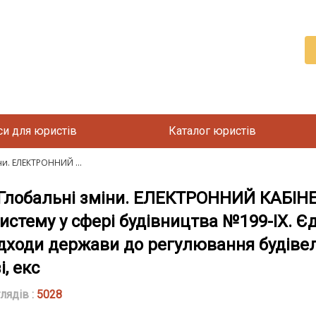
си для юристів
Каталог юристів
и. ЕЛЕКТРОННИЙ ...
 Глобальні зміни. ЕЛЕКТРОННИЙ КАБІН
истему у сфері будівництва №199-IX. 
ідходи держави до регулювання будівел
, екс
лядів :
5028