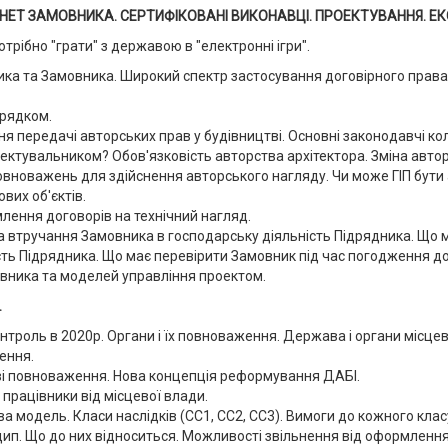
ЕТ ЗАМОВНИКА. СЕРТИФІКОВАНІ ВИКОНАВЦІ. ПРОЕКТУВАННЯ. ЕКС
трібно "грати" з державою в "електронні ігри".
ика та Замовника. Широкий спектр застосування договірного права
орядком.
 передачі авторських прав у будівництві. Основні законодавчі колі
роектувальником? Обов'язковість авторства архітектора. Зміна авто
вноважень для здійснення авторського нагляду. Чи може ГІП бути
вих об'єктів.
лення договорів на технічний нагляд.
 втручання Замовника в господарську діяльність Підрядника. Що м
ть Підрядника. Що має перевірити Замовник під час погодження дог
вника та моделей управління проектом.
.
нтроль в 2020р. Органи і їх повноваження. Держава і органи місцев
ення.
ові повноваження. Нова концепція реформування ДАБІ.
і працівники від місцевої влади.
ва модель. Класи наслідків (СС1, СС2, СС3). Вимоги до кожного клас
цип. Що до них відноситься. Можливості звільнення від оформлення 