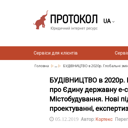
UA
Сервіси для клієнтів
Серві
...
Головна
БУДІВНИЦТВО в 2020р. Глобальні змін
БУДІВНИЦТВО в 2020р.
про Єдину державну е-с
Містобудування. Нові п
проектуванні, експертизі
05.12.2019
Автор:
Кортекс
Перег