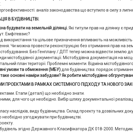
.
ергоефективності: аналіз законодавства що вступило в силу з липн
ІЯ В БУДІВНИЦТВІ.
на будувати на земельній ділянці.
Які титули прав на ділянку є пр
ут. Емфітевзис?
ид використання та цільове призначення впливають на можливість 
ення. Чи можна провести реконструкцію без отримання прав на зе
стобудування. Без Генплану / ДПТ тепер можна відвести землю для.
ди містобудівної документації. Містобудівна документація на місц
тальний план території. Проблемні моменти. Відміна містобудівног
івні умови та обмеження (МБУ)
для будівництва: порядок отриманн
таке основні наміри забудови? Як робити містобудівне обгрунтуван
НИМИ ПРОЕКТАМИ В РАМКАХ СИСТЕМНОГО ПІДХОДУ ТА НОВОГО ЗА
ктами. Етапи (деталі) що необхідно знати.
аними, для чого це необхідно. Вибір шляху документальної реалізац
су наслідків, виду будівництва. Склад проекту та дозвільних доку
о необхідно узгоджувати при будівництві.
роекту.
будівель згідно Державного Класифікатора ДК 018-2000. Методика