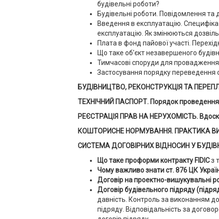
будівельні роботи?
Будівельні роботи. Повідомлення та д
Введення в експлуатацію. Специфіка д
експлуатацію. Як змінюються дозвіль
Плата в фонд пайової участі. Перехід
Що таке об'єкт незавершеного будів
Тимчасові споруди для провадження 
Застосування порядку переведення с
БУДІВНИЦТВО, РЕКОНСТРУКЦІЯ ТА ПЕРЕПЛА
ТЕХНІЧНИЙ ПАСПОРТ. Порядок проведення тех
РЕЄСТРАЦІЯ ПРАВ НА НЕРУХОМІСТЬ. Вдоскона
КОШТОРИСНЕ НОРМУВАННЯ. ПРАКТИКА ВИЗ
СИСТЕМА ДОГОВІРНИХ ВІДНОСИН У БУДІВНИЦТ
Що таке проформи контракту FIDIC
з 
Чому важливо знати ст. 876 ЦК Украї
Договір на проектно-вишукувальні р
Договір будівельного підряду (підря
давність. Контроль за виконанням д
підряду. Відповідальність за догово