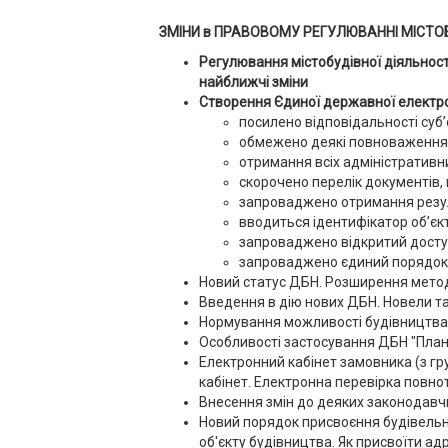
ЗМІНИ в ПРАВОВОМУ РЕГУЛЮВАННІ МІСТОБУ
Регулювання містобудівної діяльності 
найближчі зміни
Створення Єдиної державної електро
посилено відповідальності суб’
обмежено деякі повноваження 
отримання всіх адміністративни
скорочено перелік документів,
запроваджено отримання резуль
вводиться ідентифікатор об’єк
запроваджено відкритий доступ 
запроваджено єдиний порядок 
Новий статус ДБН. Розширення метод
Введення в дію нових ДБН. Новели та
Нормування можливості будівництва 
Особливості застосування ДБН "План
Електронний кабінет замовника (з гр
кабінет. Електронна перевірка повнот
Внесення змін до деяких законодавчи
Новий порядок присвоєння будівельни
об'єкту будівництва. Як присвоїти ад