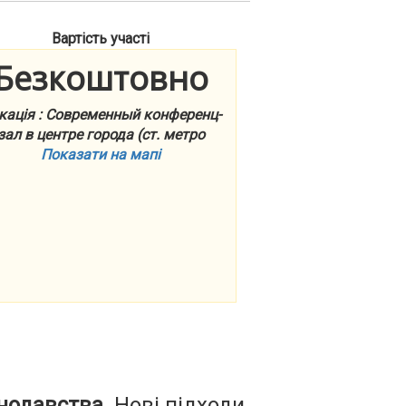
Вартість участі
Безкоштовно
кація : Современный конференц-
зал в центре города (ст. метро
Показати на мапі
онодавства
. Нові підходи