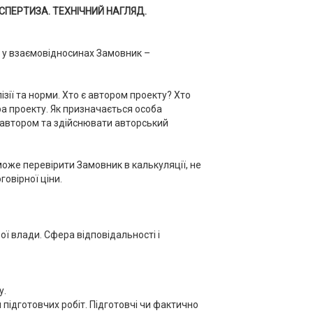
ПЕРТИЗА. ТЕХНІЧНИЙ НАГЛЯД.
 у взаємовідносинах Замовник –
зії та норми. Хто є автором проекту? Хто
ра проекту. Як призначається особа
 автором та здійснювати авторський
оже перевірити Замовник в калькуляції, не
овірної ціни.
ої влади. Сфера відповідальності і
у.
підготовчих робіт. Підготовчі чи фактично