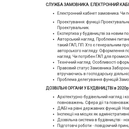
СЛУЖБА ЗАМОВНИКА. ЕЛЕКТРОННИЙ КАБІН
Електронний кабінет замовника. Чи по
Проектування: функції Проектувальн
Проектувальник.
Експертиза у будівництві за новим п
Авторський нагляд. Проблемні питання
такий ГАП, ГІП. Хто є генеральним п
авторського нагляду. Оформлення по
нагляд. Чи потрібен ГАП для промисло
Технічний нагляд. Особливості оформ
Правовий статус Замовника Заборона
втручаючись в господарську діяльніс
Проблема делегування функцій Замо
ДОЗВІЛЬНІ ОРГАНИ У БУДІВНИЦТВІ в 2020р
Архітектурно-будівельний нагляд і ко
повноважень. Сфера дії та повноваж
ДАБІ на рівні державних функцій. Н
Інспекції на місцях як адміністративн
Дозвільна система в будівництві - но
Підготовчі роботи - повідомчий прин