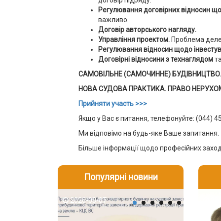
договір підряду.
Регулювання договірних відносин щод
важливо.
Договір авторського нагляду.
Управління проектом.
Проблема деле
Регулювання відносин щодо інвесту
Договірні відносини з технаглядом
та
САМОВІЛЬНЕ (САМОЧИННЕ) БУДІВНИЦТВО. Про
НОВА СУДОВА ПРАКТИКА. ПРАВО НЕРУХОМ
Прийняти участь >>>
Якщо у Вас є питання, телефонуйте: (044) 4
Ми відповімо на будь-яке Ваше запитання.
Більше інформації щодо професійних заход
Популярні новини
2026-08-07
2026-08-03
2026-08
202