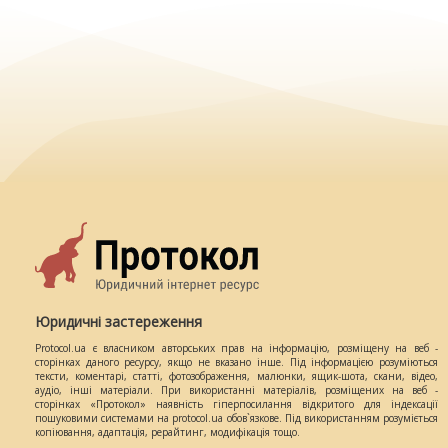
Юридичні застереження
Protocol.ua є власником авторських прав на інформацію, розміщену на веб -
сторінках даного ресурсу, якщо не вказано інше. Під інформацією розуміються
тексти, коментарі, статті, фотозображення, малюнки, ящик-шота, скани, відео,
аудіо, інші матеріали. При використанні матеріалів, розміщених на веб -
сторінках «Протокол» наявність гіперпосилання відкритого для індексації
пошуковими системами на protocol.ua обов`язкове. Під використанням розуміється
копіювання, адаптація, рерайтинг, модифікація тощо.