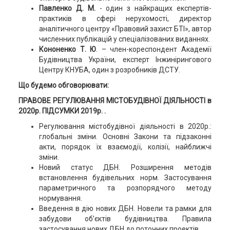
Павленко Д. М.
- один з найкращих експертів-
практиків в сфері нерухомості, директор
аналітичного центру «Правовий захист БТІ», автор
численних публікацій у спеціалізованих виданнях.
Кононенко Т. Ю
. – член-кореспондент Академії
Будівництва України, експерт Інжинірингового
Центру КНУБА, один з розробників ДСТУ.
Що будемо обговорювати:
ПРАВОВЕ РЕГУЛЮВАННЯ МІСТОБУДІВНОЇ ДІЯЛЬНОСТІ в
2020р. ПІДСУМКИ 2019р. .
Регулювання містобудівної діяльності в 2020р.:
глобальні зміни. Основні Закони та підзаконні
акти, порядок їх взаємодії, колізії, найближчі
зміни.
Новий статус ДБН. Розширення методів
встановлення будівельних норм. Застосування
параметричного та розпорядчого методу
нормування.
Введення в дію нових ДБН. Новели та рамки для
забудови об’єктів будівництва. Правила
застосування нових ДБН до поточних проектів.