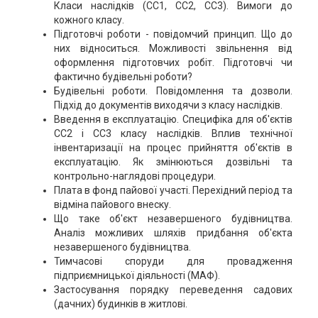
Класи наслідків (СС1, СС2, СС3). Вимоги до
кожного класу.
Підготовчі роботи - повідомчий принцип. Що до
них відноситься. Можливості звільнення від
оформлення підготовчих робіт. Підготовчі чи
фактично будівельні роботи?
Будівельні роботи. Повідомлення та дозволи.
Підхід до документів виходячи з класу наслідків.
Введення в експлуатацію. Специфіка для об'єктів
СС2 і СС3 класу наслідків. Вплив технічної
інвентаризації на процес прийняття об'єктів в
експлуатацію. Як змінюються дозвільні та
контрольно-наглядові процедури.
Плата в фонд пайової участі. Перехідний період та
відміна пайового внеску.
Що таке об'єкт незавершеного будівництва.
Аналіз можливих шляхів придбання об'єкта
незавершеного будівництва.
Тимчасові споруди для провадження
підприємницької діяльності (МАФ).
Застосування порядку переведення садових
(дачних) будинків в житлові.