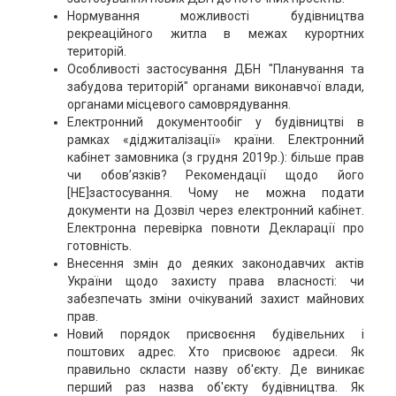
Нормування можливості будівництва
рекреаційного житла в межах курортних
територій.
Особливості застосування ДБН "Планування та
забудова територій" органами виконавчої влади,
органами місцевого самоврядування.
Електронний документообіг у будівництві в
рамках «діджиталізації» країни. Електронний
кабінет замовника (з грудня 2019р.): більше прав
чи обов’язків? Рекомендації щодо його
[НЕ]застосування. Чому не можна подати
документи на Дозвіл через електронний кабінет.
Електронна перевірка повноти Декларації про
готовність.
Внесення змін до деяких законодавчих актів
України щодо захисту права власності: чи
забезпечать зміни очікуваний захист майнових
прав.
Новий порядок присвоєння будівельних і
поштових адрес. Хто присвоює адреси. Як
правильно скласти назву об'єкту. Де виникає
перший раз назва об'єкту будівництва. Як