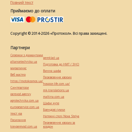
Повний текст
Приймаємо до оплати
Copyright © 2014-2026 «Протокол». Всі права захищені.
Партнери
Сережки з діамантами
pereklad.ua
alliancetechnika.ua
Підготовка до НМТ / ЗНО
миралинкс
Винна шафа
Веб мастер
Перевезення хворих
https://motokosmos.ua/
hospice-life.com.ua/
Синтезатори
mk-translations.ua
perevod.agency
maltina.com.ua
agrotechnika.com.ua
Шафи купе
europeservice.com.ua
Брендові сумки
текст юа
Натяжні стелі Nova Stelya
Посилання
Перевезення хворих за
kievperevod.com.ua
кордон