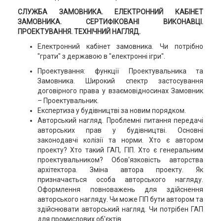
СЛУЖБА ЗАМОВНИКА. ЕЛЕКТРОННИЙ КАБІНЕТ
ЗАМОВНИКА. СЕРТИФІКОВАНІ ВИКОНАВЦІ.
ПРОЕКТУВАННЯ. ТЕХНІЧНИЙ НАГЛЯД.
Електронний кабінет замовника. Чи потрібно
"грати" з державою в "електронні ігри".
Проектування: функції Проектувальника та
Замовника. Широкий спектр застосування
договірного права у взаємовідносинах Замовник
– Проектувальник.
Експертиза у будівництві за новим порядком.
Авторський нагляд. Проблемні питання передачі
авторських прав у будівництві. Основні
законодавчі колізії та норми. Хто є автором
проекту? Хто такий ГАП, ГІП. Хто є генеральним
проектувальником? Обов'язковість авторства
архітектора. Зміна автора проекту. Як
призначається особа авторського нагляду.
Оформлення повноважень для здійснення
авторського нагляду. Чи може ГІП бути автором та
здійснювати авторський нагляд. Чи потрібен ГАП
для промислових об'єктів.