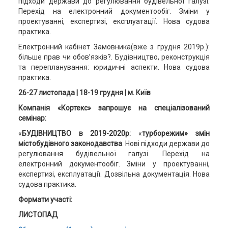
підходи держави до регулювання будівельної галузі.
Перехід на електронний документообіг. Зміни у
проектуванні, експертизі, експлуатації. Нова судова
практика.
Електронний кабінет Замовника(вже з грудня 2019р.):
більше прав чи обов’язків?. Будівництво, реконструкція
та перепланування: юридичні аспекти. Нова судова
практика.
26-27 листопада
|
18-19 грудня
|
м. Київ
Компанія «Кортекс» запрошує на спеціалізований
семінар:
«
БУДІВНИЦТВО в 2019-2020р:
«
турборежим» змін
містобудівного законодавства
. Нові підходи держави до
регулювання будівельної галузі. Перехід на
електронний документообіг. Зміни у проектуванні,
експертизі, експлуатації. Дозвільна документація. Нова
судова практика.
Формати участі:
ЛИСТОПАД