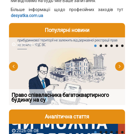
Ми відповімо на будь-яке Ваше запитання.
Більше інформації щодо професійних заходів тут
desyatka.com.ua
Популярні новини
2026-08-07
2
к
Право співвласника багатоквартирного
Як
будинку на су
шк
Аналітична стаття
2026-08-08
2