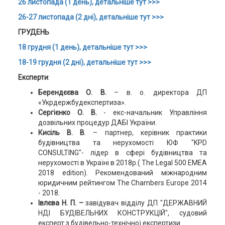
26 листопада (1 день), детальніше тут >>>
26-27 листопада (2 дні), детальніше тут >>>
ГРУДЕНЬ
18 грудня (1 день), детальніше тут >>>
18-19 грудня (2 дні), детальніше тут >>>
Експерти
:
Берендєєва О. В.
– в. о. директора ДП
«Укрдержбудекспертиза».
Сергієнко О. В.
- екс-начальник Управління
дозвільних процедур ДАБІ України.
Кисіль В. В
. – партнер, керівник практики
будівництва та нерухомості ЮФ "KPD
CONSULTING"- лідер в сфері будівництва та
нерухомості в Україні в 2018р.( The Legal 500 EMEA
2018 edition). Рекомендований міжнародним
юридичним рейтингом The Chambers Europe 2014
- 2018.
Івлєва Н. П. –
завідувач відділу ДП "ДЕРЖАВНИЙ
НДІ БУДІВЕЛЬНИХ КОНСТРУКЦІЙ", судовий
експерт з будівельно-технічної експертизи.