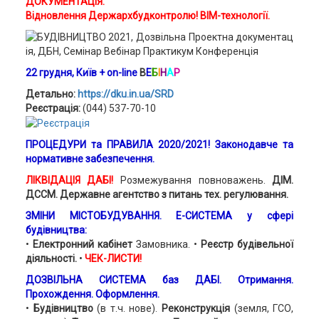
ДОКУМЕНТАЦІЯ.
Відновлення Держархбудконтролю! BIM-технології.
22 грудня, Київ
+ on-line
В
Е
Б
І
Н
А
Р
Детально:
https://dku.in.ua/SRD
Реєстрація:
(044) 537-70-10
ПРОЦЕДУРИ та ПРАВИЛА 2020/2021! Законодавче та
нормативне забезпечення.
ЛІКВІДАЦІЯ ДАБІ!
Розмежування повноважень.
ДІМ.
ДССМ.
Державне агентство з питань тех. регулювання.
ЗМІНИ МІСТОБУДУВАННЯ. Е-СИСТЕМА у сфері
будівництва:
•
Електронний кабінет
Замовника. •
Реєстр будівельної
діяльності.
•
ЧЕК-ЛИСТИ!
ДОЗВІЛЬНА СИСТЕМА баз ДАБІ. Отримання.
Прохождення. Оформлення.
•
Будівництво
(в т.ч. нове).
Реконструкція
(земля, ГСО,