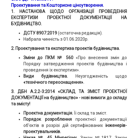
Проектування та Кошторисне ціноутворення.
1. НАСТАНОВА ЩОДО ОРГАНІЗАЦІЇ ПРОВЕДЕННЯ
ЕКСПЕРТИЗИ ПРОЕКТНОЇ ДОКУМЕНТАЦІЇ НА
БУДІВНИЦТВО.
ДСТУ 8907:2019
(остаточна редакція).
Набрала чинність з 01.06.2020р.
2. Проектування та експертиза проектів будівництва.
Зміни до ПКМ № 560
«Про внесення змін до
Порядку затвердження проектів будівництва і
проведення їх експертизи».
Види будівництва.
Неузгодженість щодо
«технічного переоснащення».
3. ДБН А.2.2-3:2014 «СКЛАД ТА ЗМІСТ ПРОЕКТНОЇ
ДОКУМЕНТАЦІЇ на будівництво» - нові вимоги до складу
та змісту!
Проектна документація.
Її склад та зміст.
Порядок розроблення
проектної документації
об’єктів в розрізі дій сертифікованих
інженерів-
проектувальників.
Наказ № 45 Мінрегіону,
Закон №1817, Закон