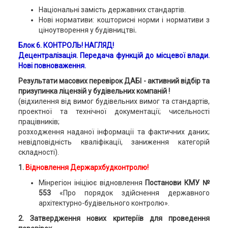
Національні замість державних стандартів.
Нові нормативи: кошторисні норми і нормативи з
ціноутворення у будівництві
.
Блок 6. КОНТРОЛЬ! НАГЛЯД!
Децентралізація. Передача функцій до місцевої влади.
Нові повноваження.
Результати масових перевірок ДАБІ - активний відбір та
призупинка ліцензій у будівельних компаній !
(відхилення від вимог будівельних вимог та стандартів,
проектної та технічної документації; чисельності
працівників;
розходження наданої інформації та фактичних даних;
невідповідність кваліфікації, заниження категорій
складності).
1.
Відновлення Держархбудконтролю!
Мінрегіон ініціює відновлення
Постанови КМУ №
553
«Про порядок здійснення державного
архітектурно-будівельного контролю».
2. Затвердження нових критеріїв для проведення