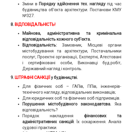
Зміни в
Порядку здійснення
тех. нагляду
під час
будівництва об’єкта архітектури. Постанови КМУ
№327.
8.
ВІДПОВІДАЛЬНІСТЬ!
Майнова, адміністративна та кримінальна
відповідальність кожного суб'єкта.
Відповідальність:
Замовник, Місцеві органи
містобудування та архітектури, Постачальники
послуг, Проектні організації, Експертні, Атестовані
і сертифіковані особи, Виконавці буд.робіт,
Державний нагляд і контроль.
9.
ШТРАФНІ САНКЦІЇ
у будівництві.
Для фізичних осіб – ГАПів, ГІПів, інженерів-
технічного нагляду, відповідальних виконавців;
Для юридичних осіб та фізичних осіб підприємців.
Порушення містобудівного законодавтсва.
Яка
відповідальність?
Порядок накладення
фінансових та
адміністративних
санкцій
. Їх оскарження. Аналіз
судової практики.