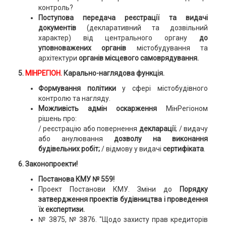
контроль?
Поступова передача реєстрації та видачі
документів
(декларативний та дозвільний
характер) від центрального органу
до
уповноважених органів
містобудування та
архітектури
органів місцевого самоврядування.
5.
МІНРЕГІОН.
Карально-наглядова функція.
Формування політики
у сфері містобудівного
контролю та нагляду.
Можливість адмін оскарження
МінРегіоном
рішень про:
/ реєстрацію або повернення
декларації
; / видачу
або анулювання
дозволу на виконання
будівельних робіт;
/
відмову у видачі
сертифіката
.
6. Законопроекти!
Постанова КМУ № 559!
Проект Постанови КМУ. Зміни до
Порядку
затвердження проектів будівництва і проведення
їх експертизи.
№ 3875, № 3876. "Щодо захисту прав кредиторів