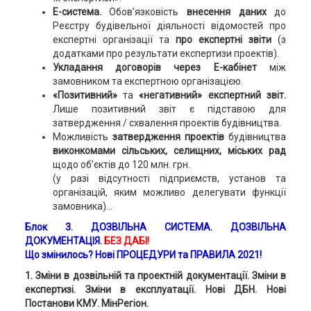
Е-система.
Обов’язковість
внесення даних
до
Реєстру будівельної діяльності відомостей про
експертні організації та
про експертні звіти
(з
додатками про результати експертизи проектів).
Укладання договорів через E-кабінет
між
замовником та експертною організацією.
«Позитивний»
та
«негативний» експертний звіт.
Лише позитивний звіт є підставою для
затвердження / схвалення проектів будівництва.
Можливість
затвердження проектів
будівництва
виконкомами сільських, селищних, міських рад
щодо об’єктів до 120 млн. грн.
(у разі відсутності підприємств, установ та
організацій, яким можливо делегувати функції
замовника)…
Блок 3. ДОЗВІЛЬНА СИСТЕМА. ДОЗВІЛЬНА
ДОКУМЕНТАЦІЯ.
БЕЗ ДАБІ!
Що змінилось?
Нові ПРОЦЕДУРИ та ПРАВИЛА 2021!
1. Зміни в дозвільній та проектній документації. Зміни в
експертизі. Зміни в експлуатації. Нові ДБН. Нові
Постанови КМУ. МінРегіон.