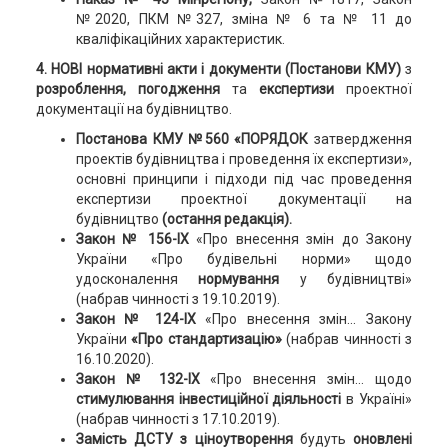
№2020, ПКМ №327, зміна № 6 та № 11 до
кваліфікаційних характеристик.
4. НОВІ нормативні акти і документи
(Постанови КМУ)
з
розроблення, погодження
та
експертизи
проектної
документації на будівництво.
Постанова КМУ №560 «ПОРЯДОК
затвердження
проектів будівництва і проведення їх експертизи»,
основні принципи і підходи під час проведення
експертизи проектної документації на
будівництво
(остання редакція).
Закон № 156-ІХ
«Про внесення змін до Закону
України «Про будівельні норми» щодо
удосконалення
нормування
у будівництві»
(набрав чинності з 19.10.2019).
Закон № 124-IX
«Про внесення змін... Закону
України
«Про стандартизацію»
(набрав чинності з
16.10.2020).
Закон № 132-IX
«Про внесення змін… щодо
стимулювання інвестиційної діяльності
в Україні»
(набрав чинності з 17.10.2019).
Замість ДСТУ з ціноутворення
будуть
оновлені