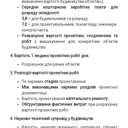
визначенні вартості будівництва об’єктів»);
Середня кошторисна заробітна плата для
розряду складності:
3,8 –
для будівельників та розряду;
7,0
– для проектувальників, технагляду, інженера-
консультанта;
Розрахунок вартості проектних, геодезичних та
робіт
з вишукування для конкретних об’єктів
будівництва.
4. Вартість 1 людино проектних робіт
дня.
Розрахунок для різних об’єктів.
5. Розподіл вартості проектних робіт
.
По окремих
стадіях
проектування.
Між виконавцями окремих розділів
проектної
документації.
Вартість проектування
капітального ремонту.
Обґрунтування фактичних витрат
при розрахунку
вартості проектних робіт.
6. Науково-технічний супровід у будівництві.
Вартість науково-технічного супроводу (проект