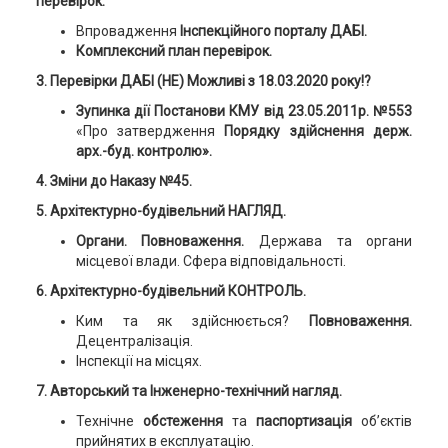
перевірок.
Впровадження
Інспекційного порталу ДАБІ.
Комплексний план перевірок.
3. Перевірки ДАБІ (НЕ) Можливі з 18.03.2020 року!?
Зупинка дії Постанови КМУ від 23.05.2011р. №553
«Про затвердження
Порядку здійснення держ.
арх.-буд. контролю».
4. Зміни до Наказу №45.
5. Архітектурно-будівельний НАГЛЯД.
Органи. Повноваження.
Держава та органи
місцевої влади. Сфера відповідальності.
6. Архітектурно-будівельний КОНТРОЛЬ.
Ким та як здійснюється?
Повноваження.
Децентралізація.
Інспекції на місцях.
7. Авторський та Інженерно-технічний нагляд.
Технічне
обстеження
та
паспортизація
об’єктів
прийнятих в експлуатацію.