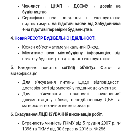
Чек-лист → ЦНАП → ДССМУ → дозвіл на
будівництво.
Сертифікат
про введення в експлуатацію
видаватимуть
на підставі заяви від Забудовника
+ на підставі перевірки будівництва.
4.
Новий РЕЄСТР БУДІВЕЛЬНОЇ ДІЯЛЬНОСТІ.
Кожен
об'єкт
матиме унікальний
ID-код.
Міститиме всю містобудівну інформацію:
від
початку будівництва до здачі в експлуатацію.
5.
Введення поняття
«огляд об'єкту».
Фото- та
відеофіксація.
Для з’ясування питань щодо відповідності,
достовірності відомостей у поданих документах.
Для з’ясування наявності виконавчої
документації у обсязі, передбаченому ДБН та
матеріалів технічної інвентаризації.
6. Скасування ЛІЦЕНЗУВАННЯ виконавців робіт.
Втрачають чинність ПКМУ від 5 грудня 2007 р. №
1396 та ПКМУ від 30 березня 2016 р. № 256.