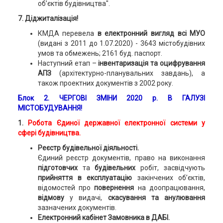
об’єктів будівництва".
7. Діджиталізація!
КМДА перевела
в електронний вигляд всі МУО
(видані з 2011 до 1.07.2020) - 3643 містобудівних
умов та обмежень; 2161 буд. паспорт.
Наступний етап –
інвентаризація та оцифрування
АПЗ
(архітектурно-планувальних завдань), а
також проектних документів з 2002 року.
Блок 2. ЧЕРГОВІ ЗМІНИ 2020 р. В ГАЛУЗІ
МІСТОБУДУВАННЯ!
1.
Робота
Єдиної державної електронної системи у
сфері будівництва.
Реєстр будівельної діяльності.
Єдиний реєстр документів, право на виконання
підготовчих
та
будівельних
робіт, засвідчують
прийняття в експлуатацію
закінчених об’єктів,
відомостей про
повернення
на доопрацювання,
відмову
у видачі,
скасування та анулювання
зазначених документів.
Електронний кабінет Замовника в ДАБІ.