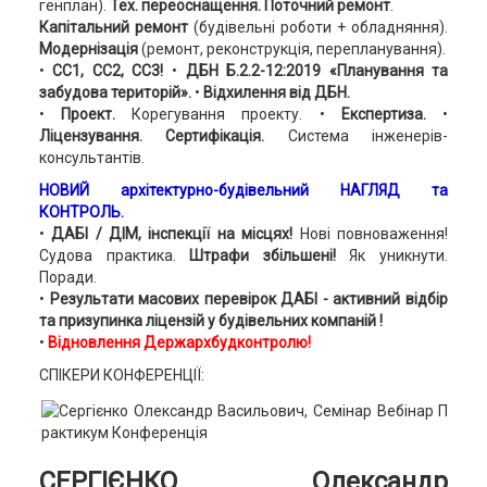
генплан).
Тех. переоснащення. Поточний ремонт
.
Капітальний ремонт
(будівельні роботи + обладняння).
Модернізація
(ремонт, реконструкція, перепланування).
•
СС1, СС2, СС3!
•
ДБН Б.2.2-12:2019
«Планування та
забудова територій».
•
Відхилення від ДБН.
•
Проект.
Корегування проекту. •
Експертиза.
•
Ліцензування. Сертифікація.
Система інженерів-
консультантів.
НОВИЙ архітектурно-будівельний НАГЛЯД та
КОНТРОЛЬ.
•
ДАБІ / ДІМ, інспекції на місцях!
Нові повноваження!
Судова практика.
Штрафи збільшені!
Як уникнути.
Поради.
•
Результати масових перевірок ДАБІ - активний відбір
та призупинка ліцензій у будівельних компаній !
•
Відновлення Держархбудконтролю!
СПІКЕРИ КОНФЕРЕНЦІЇ:
СЕРГІЄНКО Олександр