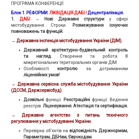
ПРОГРАМА КОНФЕРЕНЦІЇ:
Блок 1. РЕФОРМИ.
ЛІКВІДАЦІЯ ДАБІ
!
Децентралізація.
1.
ДАБІ →
Нові Державні структури
у сфері
містобудування. Строки.
Розмежування існуючих
повноважень та функцій.
→ Державна інспекція містобудування України (ДІМ).
Державний архітектурно-будівельний контроль
та нагляд.
Створення та робота 8
міжрегіональних територіальних органів ДІМ.
Особливості
контролю
за дотриманням
ліцензійних умов!
→
Державна сервісна служба містобудування України
(ДССМ, Держсервісбуд).
Дозвільні
функції.
Реєстраційні
функції.
Ведення
реєстрів.
Ліцензування. Атестація та сертифікація.
→
Державне агентство з питань технічного
регулювання у містобудуванні України.
Перевірка об'єктів на
відповідність Держнормам,
Параметрам, ДБНам, Єврокодам.