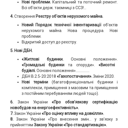
Нові проблеми.
Капітальний та поточний ремонт.
Всі об’єкти держ. таємниці з СС3!...
4.
Створення
Реєстру об'єктів нерухомого майна.
Новий Порядок технічної інвентаризації
об’єктів
нерухомого майна. Нова процедура. Нові
проблеми.
Відкритий доступ до реєстру.
5. Нові ДБН.
«Житлові будинки.
Основні положення».
«Громадські будинки
та споруди».
«Висотні
будівлі.
Основні положення»................
ДБН В.2.5-20:2018
«Газопостачання».
Зміни 2020.
Нові терміни
(багатофункціональні будинки і
комплекси, приміщення з масовим та приміщення
з постійним перебуванням людей тощо).
6.
Закон України
«Про обов’язкову сертифікацію
новобудов на енергоефективність».
7.
Закон України
«Про оцінку впливу на довкілля».
8.
Закон України «Про внесення змін... у зв’язку з
прийняттям
Закону України «Про стандартизацію».