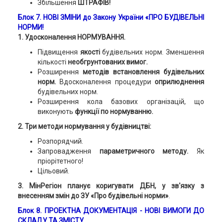
Збільшення
ШТРАФІВ!
Блок 7. НОВІ ЗМІНИ до Закону України
«
ПРО
БУДІВЕЛЬНІ
НОРМИ!
1. Удосконалення НОРМУВАННЯ.
Підвищення
якості
будівельних норм. Зменшення
кількості
необгрунтованих вимог.
Розширення
методів встановлення будівельних
норм.
Вдосконалення процедури
оприлюднення
будівельних норм.
Розширення кола базових організацій, що
виконують
функції по нормуванню.
2. Три методи нормування у будівництві:
Розпорядчий.
Запровадження
параметричного методу.
Як
пріорітетного!
Цільовий.
3. МінРегіон планує коригувати ДБН, у зв'язку з
внесенням змін до ЗУ «Про будівельні норми»
.
Блок 8. ПРОЕКТНА ДОКУМЕНТАЦІЯ - НОВІ ВИМОГИ ДО
СКЛАДУ ТА ЗМІСТУ.