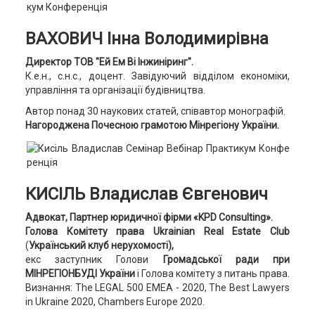
ВАХОВИЧ Інна Володимирівна
Директор ТОВ "Ей Ем Ві Інжиніринг".
К.е.н., с.н.с., доцент. Завідуючий відділом економіки,
управління та організації будівництва.
Автор понад 30 наукових статей, співавтор монографій.
Нагороджена Почесною грамотою Мінрегіону України.
КИСІЛЬ Владислав Євгенович
Адвокат, Партнер юридичної фірми «KPD Consulting».
Голова Комітету права Ukrainian Real Estate Club
(
Український клуб нерухомості),
екс заступник Голови
Громадської ради при
МІНРЕГІОНБУДІ України
і Голова комітету з питань права.
Визнання: The LEGAL 500 EMEA - 2020, The Best Lawyers
in Ukraine 2020, Chambers Europe 2020.