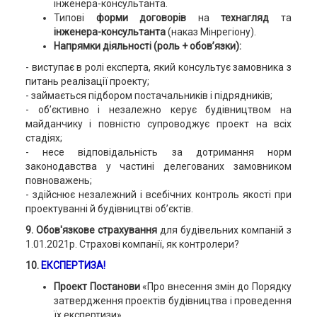
інженера-консультанта.
Типові
форми договорів
на
технагляд
та
інженера-консультанта
(наказ Мінрегіону).
Напрямки діяльності (роль + обов’язки):
- виступає в ролі експерта, який консультує замовника з
питань реалізації проекту;
- займається підбором постачальників і підрядників;
- об’єктивно і незалежно керує будівництвом на
майданчику і повністю супроводжує проект на всіх
стадіях;
- несе відповідальність за дотримання норм
законодавства у частині делегованих замовником
повноважень;
- здійснює незалежний і всебічних контроль якості при
проектуванні й будівництві об’єктів.
9. Обов'язкове страхування
для будівельних компаній з
1.01.2021р. Страхові компанії, як контролери?
10.
ЕКСПЕРТИЗА!
Проект Постанови
«Про внесення змін до Порядку
затвердження проектів будівництва і проведення
їх експертизи».