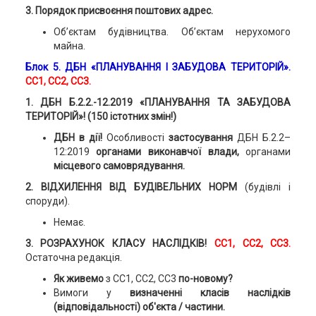
3. Порядок присвоєння поштових адрес.
Об’єктам будівництва. Об’єктам нерухомого
майна.
Блок 5.
ДБН «ПЛАНУВАННЯ І ЗАБУДОВА ТЕРИТОРІЙ».
СС1, СС2, СС3.
1
.
ДБН Б.2.2.-12.2019 «ПЛАНУВАННЯ ТА ЗАБУДОВА
ТЕРИТОРІЙ»!
(150 істотних змін!)
ДБН в дії!
Особливості
застосування
ДБН Б.2.2–
12:2019
органами виконавчої влади,
органами
місцевого самоврядування.
2. ВІДХИЛЕННЯ ВІД БУДІВЕЛЬНИХ НОРМ
(будівлі і
споруди).
Немає.
3.
РОЗРАХУНОК КЛАСУ НАСЛІДКІВ!
СС1, СС2, СС3.
Остаточна редакція.
Як живемо
з СС1, СС2, СС3
по-новому?
Вимоги у
визначенні класів наслідків
(відповідальності) об'єкта / частини.