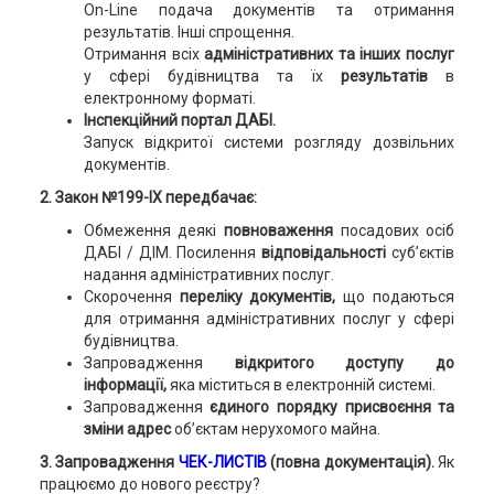
On-Line подача документів та отримання
результатів. Інші спрощення.
Отримання всіх
адміністративних та інших послуг
у сфері будівництва та їх
результатів
в
електронному форматі.
Інспекційний портал ДАБІ.
Запуск відкритої системи розгляду дозвільних
документів.
2. Закон №199-IX передбачає:
Обмеження деякі
повноваження
посадових осіб
ДАБІ / ДІМ. Посилення
відповідальності
суб’єктів
надання адміністративних послуг.
Скорочення
переліку документів,
що подаються
для отримання адміністративних послуг у сфері
будівництва.
Запровадження
відкритого доступу до
інформації,
яка міститься в електронній системі.
Запровадження
єдиного порядку присвоєння та
зміни адрес
об’єктам нерухомого майна.
3. Запровадження
ЧЕК-ЛИСТІВ
(повна документація).
Як
працюємо до нового реєстру?