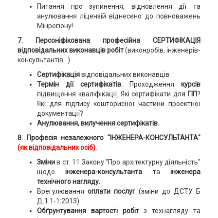
Питання про зупинення, відновлення дії та
анулювання ліцензій віднесено до повноважень
Мінрегіону!
7. Персоніфікована професійна СЕРТИФІКАЦІЯ
відповідальних виконавців робіт
(виконробів, інженерів-
консультантів...).
Сертифікація
відповідальних виконавців.
Термін дії сертифікатів.
Проходження
курсів
підвищення кваліфікації. Які сертифікати для
ГІП
?
Які для підпису кошторисної частини проектної
документації?
Анулювання, вилучення сертифікатів.
8. Професія незалежного "ІНЖЕНЕРА-КОНСУЛЬТАНТА"
(як відповідальних осіб).
Зміни
в ст. 11 Закону "Про архітектурну діяльність"
щодо
інженера-консультанта
та
інженера
технічного нагляду.
Врегулювання
оплати послуг
(зміни до ДСТУ Б
Д.1.1-1:2013).
Обґрунтування вартості робіт
з технагляду та