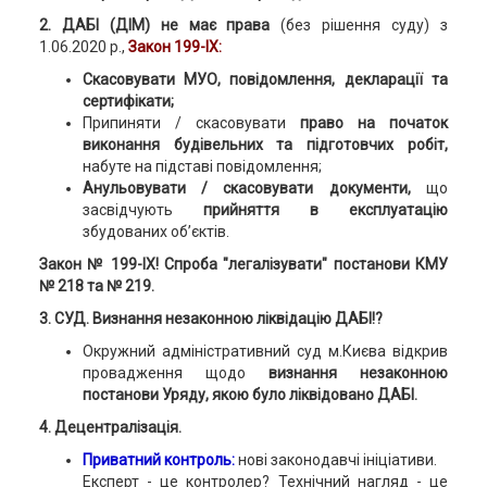
2. ДАБІ (ДІМ) не має права
(без рішення суду) з
1.06.2020 р.,
Закон 199-ІХ:
Скасовувати МУО, повідомлення, декларації та
сертифікати;
Припиняти / скасовувати
право на початок
виконання будівельних та підготовчих робіт,
набуте на підставі повідомлення;
Анульовувати / скасовувати документи,
що
засвідчують
прийняття в експлуатацію
збудованих об’єктів.
Закон № 199-ІХ!
Спроба "легалізувати" постанови КМУ
№ 218 та № 219.
3. СУД. Визнання незаконною ліквідацію ДАБІ!?
Окружний адміністративний суд м.Києва відкрив
провадження щодо
визнання незаконною
постанови Уряду, якою було ліквідовано ДАБІ.
4. Децентралізація.
Приватний контроль:
нові законодавчі ініціативи.
Експерт - це контролер? Технічний нагляд - це