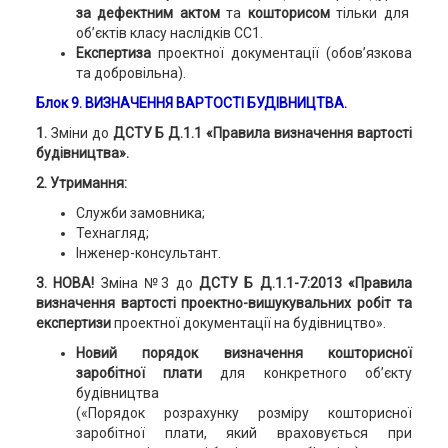
за дефектним актом
та
кошторисом
тільки для
об’єктів класу наслідків СС1.
Експертиза
проектної документації (обов’язкова
та добровільна).
Блок 9. ВИЗНАЧЕННЯ ВАРТОСТІ БУДІВНИЦТВА.
1.
Зміни до
ДСТУ Б Д.1.1 «Правила визначення вартості
будівництва».
2. Утримання:
Служби замовника;
Технагляд;
Інженер-консультант.
3. НОВА!
Зміна №3 до
ДСТУ Б Д.1.1-7:2013 «Правила
визначення вартості проектно-вишукувальних робіт та
експертизи
проектної документації на будівництво».
Новий порядок визначення кошторисної
заробітної плати
для конкретного об’єкту
будівництва
(«Порядок розрахунку розміру кошторисної
заробітної плати, який враховується при