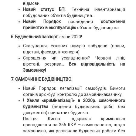
відмови.
Новий статус БТІ.
Технічна інвентаризація
побудованих об’єктів будівництва.
Новий Порядок
проведення
обстеження
прийнятих в експлуатацію
об’єктів будівництва.
6. Будівельний паспорт:
зміни 2020!
Скасування: ескізних намірів забудови (плани,
відстані, фасади, інженерія).
Спрощення чи ускладнення? Червоні лінії,
вірстані, розриви...
Вся відповідальність на
Замовнику!
7. САМОЧИННЕ БУДІВНИЦТВО.
Новий Порядок легалізації самобудів. Вимоги
органів арх.-буд. контролю до замовникаказчику.
! Хвиля «криміналізації» в 2020р. самочинного
будівництва
(ведення будівельних робіт без
документів) приватних будинків.
Поліція Києва відкриває кримінальні
провадження за 356 ККУ – самоправство, щодо
замовників, які розпочали будівельні роботи без