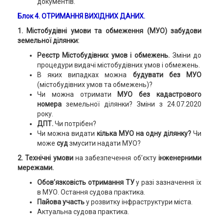
документів.
Блок 4. ОТРИМАННЯ ВИХІДНИХ ДАНИХ.
1. Містобудівні умови та обмеження (МУО) забудови
земельної ділянки:
Реєстр Містобудівних умов і обмежень.
Зміни до
процедури видачі містобудівних умов і обмежень.
В яких випадках можна
будувати без МУО
(містобудівних умов та обмежень)?
Чи можна отримати
МУО без кадастрового
номера
земельної ділянки? Зміни з 24.07.2020
року.
ДПТ.
Чи потрібен?
Чи можна видати
кілька МУО на одну ділянку?
Чи
може
суд
змусити надати МУО?
2. Технічні умови
на забезпечення об’єкту
інженерними
мережами.
Обов’язковість отримання ТУ
у разі зазначення їх
в МУО. Остання судова практика.
Пайова участь
у розвитку інфраструктури міста.
Актуальна судова практика.