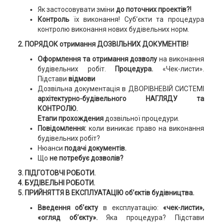
Як застосовувати зміни
до поточних проектів?!
Контроль
їх виконання! Суб’єкти та процедура
контролю виконання нових будівельних норм.
2.
ПОРЯДОК
отримання ДОЗВІЛЬНИХ ДОКУМЕНТІВ
!
Оформлення та отримання дозволу
на виконання
будівельних робіт.
Процедура.
«Чек-листи».
Підстави
відмови
Дозвільна документація в ДВОРІВНЕВІЙ СИСТЕМІ
архітектурно-будівельного НАГЛЯДУ та
КОНТРОЛЮ.
Етапи прохождения
дозвільної процедури.
Повідомлення:
коли виникає право на виконання
будівельних робіт?
Нюанси
подачі документів.
Що
не потребує дозволів?
3. ПІДГОТОВЧІ РОБОТИ.
4. БУДІВЕЛЬНІ РОБОТИ.
5. ПРИЙНЯТТЯ В ЕКСПЛУАТАЦІЮ об’єктів будівництва.
Введення об’єкту
в експлуатацію:
«чек-листи»,
«огляд об’єкту».
Яка процедура? Підстави