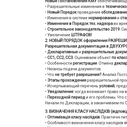
Новые Постановления КМУ
обеспечивающ
• Разрешительные изменения в
техническо
•
Новый Порядок
проведения
обследовани
• Изменения в системе
нормирования
и
ста
•
Изменения в Порядок тех. надзора
во вре
•
Строительное законодательство 2019.
Си
• Увеличение
ШТРАФОВ!
2.
НОВЫЙ ПОРЯДОК
оформления РАЗРЕШ
Разрешительная документация в ДВУХУР
•
Декларативные
и
разрешительные доку
•
СС1, СС2, СС3.
Оцениваем объект
по клас
• Особенности
регистрации
. Отмена
декла
• Нюансы подачи документов.
• Что
не требует разрешения?
Анализ Пост
•
Этапы прохождения
разрешительной проц
• Исчерпывающий перечень
условий
, пре
•
Уведомление:
когда возникает право на 
•
Переходной период
и его проблемы. Что 
Начали по Декларации, а заканчиваем по 
3. ВИЗНАЧЕННЯ КЛАСУ НАСЛІДКІВ (відповіда
•
Оптимізація класу наслідків.
Практичні пит
• Особливості визначення класу наслідків
о