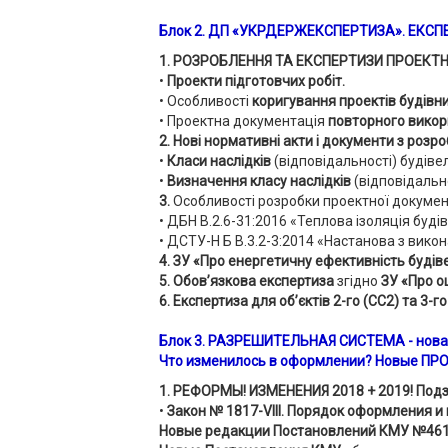
Блок 2. ДП «УКРДЕРЖЕКСПЕРТИЗА». ЕКСПЕ
1. РОЗРОБЛЕННЯ ТА ЕКСПЕРТИЗИ ПРОЕКТ
•
Проекти підготовчих робіт.
• Особливості
коригування проектів будівн
• Проектна документація
повторного викор
2. Нові нормативні акти і документи з роз
•
Класи наслідків
(відповідальності) будівел
•
Визначення класу наслідків
(відповідально
3.
Особливості розробки проектної документа
• ДБН В.2.6-31:2016 «Теплова ізоляція буді
• ДСТУ-Н Б В.3.2-3:2014 «Настанова з вико
4. ЗУ «Про енергетичну ефективність будів
5. Обов’язкова експертиза
згідно
ЗУ «Про о
6.
Експертиза для об’єктів 2-го (СС2) та 3-го
Блок 3. РАЗРЕШИТЕЛЬНАЯ СИСТЕМА - но
Что изменилось в оформлении?
Новые ПРО
1. РЕФОРМЫ! ИЗМЕНЕНИЯ 2018 + 2019! Подз
•
Закон
№ 1817-VIII. Порядок оформления 
Новые редакции Постановлений КМУ №461