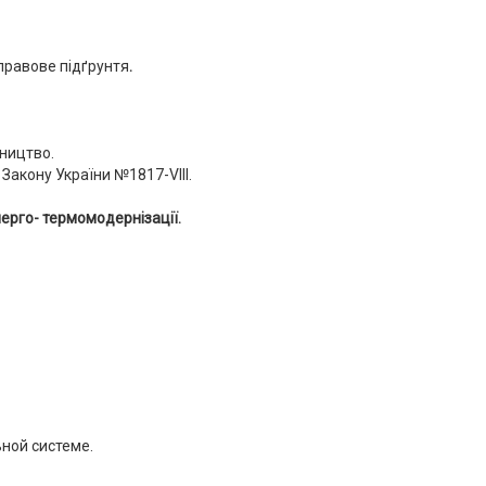
правове підґрунтя
.
вництво.
о Закону України №1817-VIII.
ерго- термомодернізації.
ной системе.