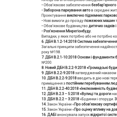
• Обов’язкове забезпечення
безбар’єрного 
•
Заборона паркування авто
в середині жит
Проектування
виключно підземних парков
• Нові вимоги до проїзду
пожежних машин
• Обов’язкове будівництво
дитячих садків і
•
Роз’яснення Мінрегіонбуду.
Випадки, у яких потрібно або не потрібно 
6. ДБН В.1.2-14:2018 Система забезпечення 
Загальні принципи забезпечення надійності 
року №198.
7. ДБН В.2.1-10:2018 Основи і фундаменти б
№200.
8. Новий ДБН В.2.2-9:2018 «Громадські буди
9. ДБН В.2.2-9:2018
затверджений наказом М
10. ДБН В.2.2-9:2018
вводить в дію нові тер
приміщення з
постійним перебуванням лю
11. ДБН В.2.2-40:2018 «Інклюзивність будів
12. ДБН В.2.3 – 5:2018 «Вулиці та дороги
на
13. ДБН В.2.2 – 3:2018
«Будинки і споруди.
З
14.
Закон України «
Про обов’язкову сертиф
15.
Закон України «
Про оцінку впливу на до
16. ДАБІ
анонсувала запуск
відкритої сист