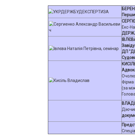
БЕРЕН
Перши
СЕРГІ
Екс-На
ДЕРЖА
ІВЛЄВА
Завіду
ДП "Д
Судов
КИСІЛ
Адвока
Очолює
Фірма 
(за мі
Голова
ВЛАДИ
Діючи
докуме
Предс
Спеціа