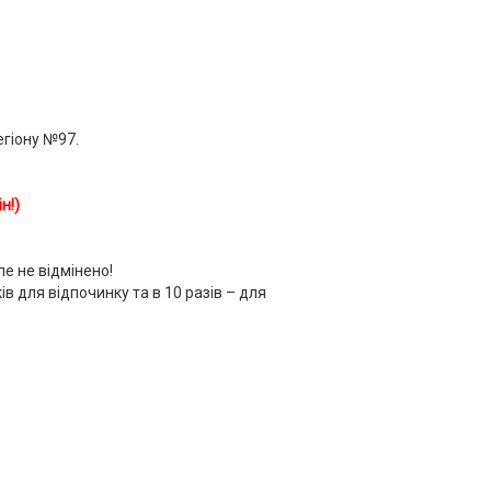
егіону №97.
н!)
але не відмінено!
в для відпочинку та в 10 разів – для