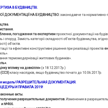
РТИЗА В БУДІВНИЦТВІ.
НОЇ ДОКУМЕНТАЦІЇ НА БУДІВНИЦТВО:
законодавче та нормативно-
ицтва.
истання.
роблення, погодження та експертизи
проектної документації на буді
ь і споруд. Замість категорії складності об’єктів будівництва, згідн
сті) об’єктів.
ції та ефективні конструктивні рішення при реалізації проектів
ен
вель».
нання термомодернізації житлових будинків».
ель».
цінку впливу на довкілля»
(з 18.12.2017р.)
 (СС3)
класу наслідків, якщо будівництво почато до 10.06.2017р.
вая модель! РАЗРЕШИТЕЛЬНАЯ ДОКУМЕНТАЦИЯ.
ЦЕДУРЫ И ПРАВИЛА 2019!
аконные акты.
и получения разрешительных документов.
Изменения в разрешитель
 и №466.