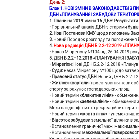
День 2:
Блок 1. НОВІ ЗМІНИ В ЗАКОНОДАВСТВІ З ПИТ
ДБН «ПЛАНУВАННЯ І ЗАБУДОВИ ТЕРИТОРІ
1.
Плани на 2019: зміна 16 ДБН!
Результати 
• Порівняльний
аналіз ДБН
із старими буд
2.
Нові Постанови КМУ щодо положень Зако
3.
Новий Порядок розгляду та погодження
4.
Нова редакція ДБН Б.2.2-12:2019 «ПЛА
• Наказ Мінрегіону №104 від 26.04.2019 року
5. ДБН Б.2.2–12:2018 «ПЛАНУВАННЯ І ЗАБ
•
Мінрегіон:
Нові ДБН Б.2.2-12:2018 «Планув
•
Суди:
наказ Мінрегіону №100 щодо затв
•
Правовий статус ДБН.
Новий ДБН Б.2.2-12:
•
Житлові квартали
(проектування нових або
спорту за рахунок господарських площ.
• Новий термін
«блакитна лінія» -
обмеженн
• Новий термін
«зелена лінія» -
обмеження 
Межі ландшафтних та рекреаційних територ
• Новий термін
«жовта лінія» -
унеможливленн
•
Відсоток забудови
земельної ділянки в за
• Встановлення граничної межі
максималь
• Встановлення
максимальної поверховост
Кінець багатоповерхової забудови примісь