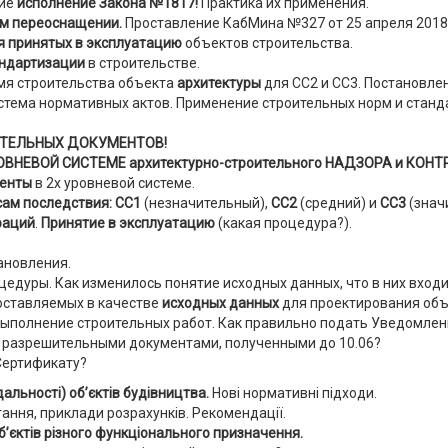
ие
исполнение Закона №1817!
Практика их применения.
м переоснащении.
Проставление КабМина №327 от 25 апреля 2018 
я
принятых в эксплуатацию
объектов строительства.
ндартизации
в строительстве.
мя строительства объекта
архитектуры
для CC2 и CC3. Постановл
стема нормативных актов. Применение строительных норм и станд
ИТЕЛЬНЫХ ДОКУМЕНТОВ
!
ОВНЕВОЙ СИСТЕМЕ архитектурно-строительного НАДЗОРА и КОНТ
менты
в 2х уровневой системе.
сам последствия: СС1
(незначительный),
СС2
(средний) и
СС3
(знач
раций
.
Принятие в эксплуатацию
(какая процедура?).
ановления.
едуры. Как изменилось понятие исходных данных, что в них вход
доставляемых в качестве
исходных данных
для проектирования объ
выполнение строительных работ. Как правильно подать Уведомлен
с разрешительными документами, полученными до 10.06?
Сертификату?
льності) об’єктів будівництва.
Нові нормативні підходи.
ання, приклади розрахунків. Рекомендації.
б’єктів різного функціонального призначення.