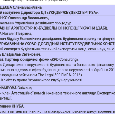
ДЕЄВА Олена Василівна,
й заступник Директора ДП «УКРДЕРЖБУДЕКСПЕРТИЗА».
ЄНКО Олександр Васильович
,
чальник Управління дозвільних процедур
ВНОЇ АРХІТЕКТУРНО-БУДІВЕЛЬНОЇ ІНСПЕКЦІЇ УКРАЇНИ (ДАБІ).
 Наталія Петрівна,
вач Відділу Економічних досліджень будівельного ринку та ціноут
ЕРЖАВНИЙ НАУКОВО-ДОСЛІДНИЙ ІНСТИТУТ БУДІВЕЛЬНИХ КОНСТР
ий експерт
з будівельно-технічної експертизи, канд. екон. наук, с.н.с.
Ь Владислав Євгенович,
т, Партнер юридичної фірми «KPD Consulting»
.
 Департамент нерухомості і будівництва та банківсько-фінансову 
визнана лідером в сфері будівництва та нерухомості в Україні в 201
жнародним рейтингом The Legal 500 EMEA-2016).
 Комітету права Українського клубу нерухомості.
МИРОВА Сніжана,
й член
Атестаційної комісії інженерів технічного нагляду. Експерт 
нтації.
тавник КНУБА,
ліст з питань вітчизняної та міжнародної практики ціноутворення в