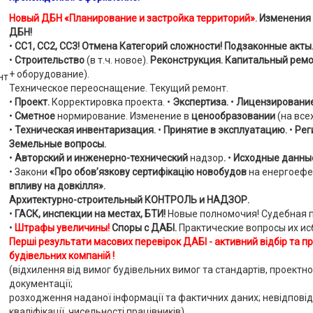
Новый ДБН «
Планирование и застройка территорий».
Изменения 
ДБН!
•
СС1, СС2, СС3! Отмена Категорий сложности! Подзаконные акты
•
Строительство
(в т.ч. новое).
Реконструкция.
Капитальный рем
+ оборудование).
Техническое переоснащение. Текущий ремонт.
•
Проект.
Корректировка проекта. •
Экспертиза.
•
Лицензировани
•
Сметное
нормирование.
Изменение в
ценообразовании
(на все
•
Техническая инвентаризация.
•
Принятие в эксплуатацию.
•
Рег
Земельные вопросы.
•
Авторский и инженерно-технический
надзор
.
•
Исходные данны
• Закони
«Про обов’язкову сертифікацію новобудов
на енергоефе
впливу на довкілля».
Архитектурно-строительный КОНТРОЛЬ и НАДЗОР.
•
ГАСК, инспекции на местах, БТИ!
Новые полномочия!
Судебная п
•
Ш
трафы увеличины!
Споры с ДАБІ.
Практические вопросы их ис
Перші результати масових перевірок ДАБІ - активний відбір та пр
будівельних компаній !
(відхилення від вимог будівельних вимог та стандартів, проектної
документації;
розходження наданої інформації та фактичних даних; невідповід
кваліфікації, чисельності працівників).