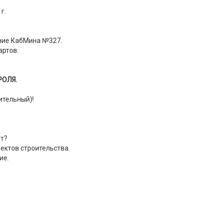
г.
ение КабМина №327.
артов.
РОЛЯ.
ительный)!
ит?
ектов строительства.
ие.