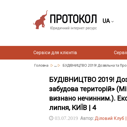
UA
Сервіси для клієнтів
Серві
...
Головна
БУДІВНИЦТВО 2019! Дозвільна та Прое
БУДІВНИЦТВО 2019! Дозв
забудова територій» (Мі
визнано нечинним.). Ек
липня, КИЇВ | 4
03.07.2019
Автор:
Діловий Клуб 