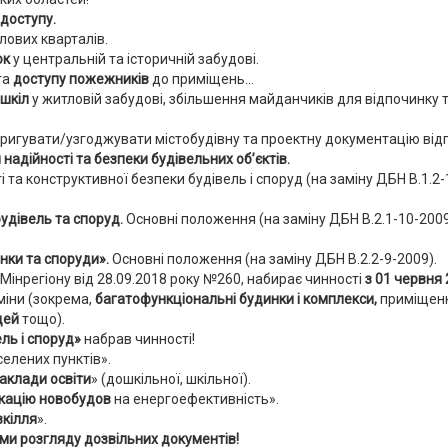
доступу.
лових кварталів.
ок
у центральній та історичній забудові.
та
доступу пожежників
до приміщень...
 шкіл
у житловій забудові, збільшення майданчиків для відпочинку т
коригувати/узгоджувати містобудівну та проектну документацію від
надійності та безпеки будівельних об’єктів.
та конструктивної безпеки будівель і споруд (на заміну ДБН В.1.2-1
удівель та споруд.
Основні положення (на заміну ДБН В.2.1-10-2009)
нки та споруди».
Основні положення (на заміну ДБН В.2.2-9-2009).
інрегіону від 28.09.2018 року №260, набирає чинності
з 01 червня 
міни (зокрема,
багатофункціональні будинки і комплекси,
приміщен
дей
тощо).
ель і споруд»
набрав чинності!
селених пунктів».
аклади освіти
» (дошкільної, шкільної).
ікацію новобудов
на енергоефективність».
вкілля
».
еми розгляду дозвільних документів!