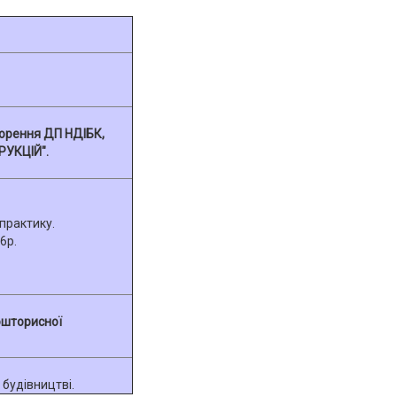
ворення ДП НДІБК,
УКЦІЙ".
практику.
6р.
кошторисної
 будівництві.