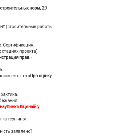
строительных норм, 20
.
онт
(строительные работы
е.
Сертификация.
х стадиях проекта).
истрация прав.
•
е.
ктивність» та
«Про оцінку
рактика.
бежания.
изупинка ліцензій у
 та технічної
ність заявленої