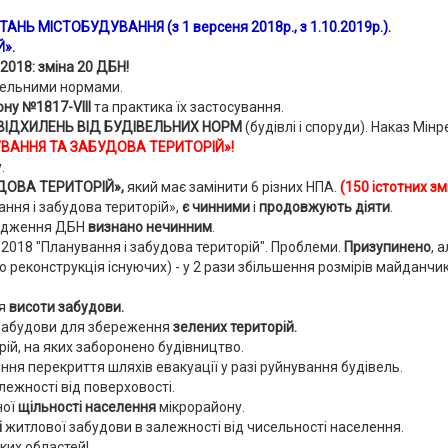
АНЬ МІСТОБУДУВАННЯ (з 1 версеня 2018р., з 1.10.2019р.).
Й»
.
2018: зміна 20 ДБН!
івельними нормами.
ну №1817-VIII
та практика їх застосування.
ВІДХИЛЕНЬ ВІД БУДІВЕЛЬНИХ НОРМ
(будівлі і споруди). Наказ Мінр
НУВАННЯ ТА ЗАБУДОВА ТЕРИТОРІЙ»!
.
УДОВА ТЕРИТОРІЙ»,
який має замінити 6 різних НПА.
(150 істотних змі
ання і забудова територій»,
є чинними
і
продовжують діяти
.
ердження ДБН
визнано нечинним
.
2018 "Планування і забудова територій". Проблеми.
Призупинено
, 
 реконструкція існуючих) - у 2 рази збільшення розмірів майданчикі
я
висоти забудови.
забудови для збереження
зелених територій.
ій, на яких заборонено будівництво.
я перекриття шляхів евакуації у разі руйнування будівель.
лежності від поверховості.
ної
щільності населення
мікрорайону.
і
житлової забудови в залежності від чисельності населення.
ких областей!