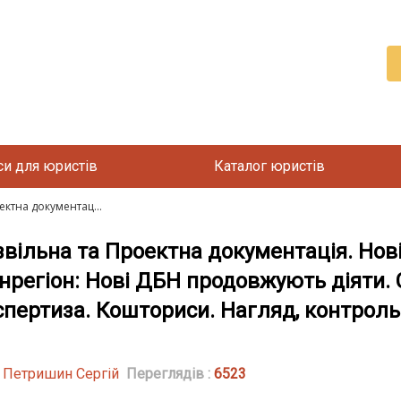
си для юристів
Каталог юристів
ктна документац...
ільна та Проектна документація. Нов
нрегіон: Нові ДБН продовжують діяти. 
спертиза. Кошториси. Нагляд, контроль
| Петришин Сергій
Переглядів :
6523