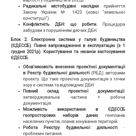
вартості у будівництві в 2022р.
Радикальні містобудівні наслідки
прийняття
Закону України № 1423 (нової "земельної
конституції").
Конфліктніть ДБН: що робити.
Процедура
забудови з порушенням діючих ДБН.
Блок 2. Електронна система у галузі будівництва
(ЄДЕССБ).
Повне запровадження в експлуатацію (з 1
грудня 2021р). Користування та нюанси застосування
ЄДЕССБ
.
Обов'язковість внесення проектної документації
в Реєстр будівельної діяльності
(РБД) авторами
проекту. Що таке проектна документація з точки
зору е-системи та відповідних ДБН.
Повний склад проектної документації:
затверджувальна частина + робоча
документація.
Можливість використання в ЄДЕССБ
геопросторових наборів даних
генпланів
населених пунктів, планів зонування територій.
Робота Реєстру будівельної діяльності
-
проблемні питання.