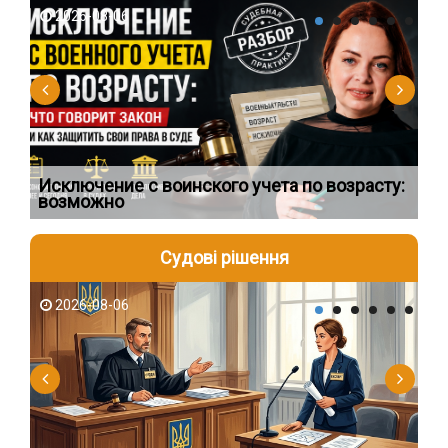
2026-08-06
2
Исключение с воинского учета по возрасту:
Сп
возможно
ос
Судові рішення
2026-08-06
2