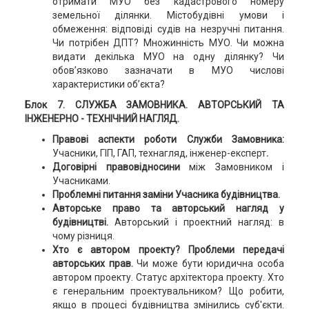
отримати МУО без кадастрового номеру
земельної ділянки. Містобудівні умови і
обмеження: відповіді судів на незручні питання.
Чи потрібен ДПТ? Множинність МУО. Чи можна
видати декілька МУО на одну ділянку? Чи
обов’язково зазначати в МУО числові
характеристики об’єкта?
Блок 7. СЛУЖБА ЗАМОВНИКА. АВТОРСЬКИЙ ТА
ІНЖЕНЕРНО - ТЕХНІЧНИЙ НАГЛЯД.
Правові аспекти роботи Служби Замовника:
Учасники, ГІП, ГАП, технагляд, інженер-експерт
.
Договірні правовідносини
між Замовником і
Учасниками.
Проблемні питання заміни Учасника будівництва.
Авторське право та авторський нагляд у
будівництві.
Авторський і проектний нагляд: в
чому різниця.
Хто є автором проекту? Проблеми передачі
авторських прав.
Чи може бути юридична особа
автором проекту. Статус архітектора проекту. Хто
є генеральним проектувальником? Що робити,
якщо в процесі будівництва змінились суб'єкти.