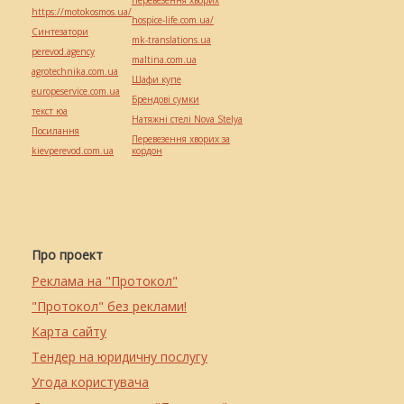
Перевезення хворих
https://motokosmos.ua/
hospice-life.com.ua/
Синтезатори
mk-translations.ua
perevod.agency
maltina.com.ua
agrotechnika.com.ua
Шафи купе
europeservice.com.ua
Брендові сумки
текст юа
Натяжні стелі Nova Stelya
Посилання
Перевезення хворих за
kievperevod.com.ua
кордон
Про проект
Реклама на "Протокол"
"Протокол" без реклами!
Карта сайту
Тендер на юридичну послугу
Угода користувача