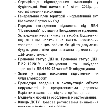
Сертифікація відповідальних виконавців у
будівництві.
Нові вимоги з 1 січня 2022р.
до
сертифікованих виконавців.
Генеральний план територій - нормативний акт.
Що сказав Верховний Суд.
Порядок погодження відхилень від ДБН.
"Правильний" протишлях
Погодженням відхилень
.
Як подолати нестачу часу та засобів. Відхилення
від ДБН що носять і не носять інженерний
характер: що з цим робити. Які дії та документи
будуть достатніми для визнання відхилень від
ДБН допустимими.
Правовий статус ДБНів. Правовий статус ДБН
Б.2.2.-12.2019
«Планування та забудова
територій».
ДБН 360-92 чинний! Як обґрунтувани.
Зміни у праві виконання підготовчих чи
будівельних робіт.
Процедури введення в експлуатацію об’єктів
нерухомості
із представниками держави.
Варіанти в залежності від категорії складності.
Будівельні норми та особливості їх застосування.
Кінець ДСТУ
. Правове регулювання визначення