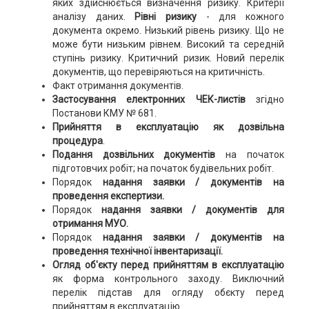
яких здійснюється визначення ризику. Критерії
аналізу даних.
Рівні ризику
- для кожного
документа окремо. Низький рівень ризику. Що не
може бути низьким рівнем. Високий та середній
ступінь ризику. Критичний ризик. Новий перелік
документів, що перевіряються на критичність.
Факт отримання документів.
Застосування електронних ЧЕК-листів
згідно
Постанови КМУ № 681.
Прийняття в експлуатацію як дозвільна
процедура
.
Подання дозвільних документів
на початок
підготовчих робіт; на початок будівельних робіт.
Порядок
надання заявки / документів на
проведення експертизи.
Порядок
надання заявки / документів для
отримання МУО.
Порядок
надання заявки / документів на
проведення технічної інвентаризації.
Огляд об'єкту перед прийняттям в експлуатацію
як форма контрольного заходу. Виключний
перелік підстав для огляду обєкту перед
прийняттям в експлуатацію.