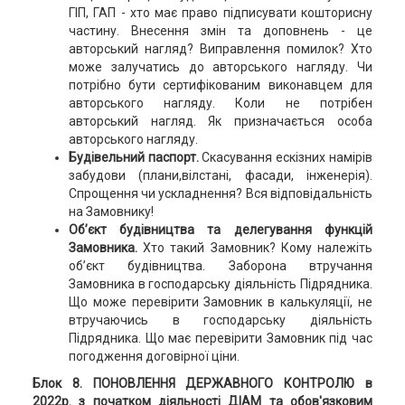
ГІП, ГАП - хто має право підписувати кошторисну
частину. Внесення змін та доповнень - це
авторський нагляд? Виправлення помилок? Хто
може залучатись до авторського нагляду. Чи
потрібно бути сертифікованим виконавцем для
авторського нагляду. Коли не потрібен
авторський нагляд. Як призначається особа
авторського нагляду.
Будівельний паспорт.
Скасування ескізних намірів
забудови (плани,вілстані, фасади, інженерія).
Спрощення чи ускладнення? Вся відповідальність
на Замовнику!
Об’єкт будівництва та делегування функцій
Замовника.
Хто такий Замовник? Кому належіть
об’єкт будівництва. Заборона втручання
Замовника в господарську діяльність Підрядника.
Що може перевірити Замовник в калькуляції, не
втручаючись в господарську діяльність
Підрядника. Що має перевірити Замовник під час
погодження договірної ціни.
Блок 8. ПОНОВЛЕННЯ ДЕРЖАВНОГО КОНТРОЛЮ в
2022р. з початком діяльності ДІАМ та обов'язковим