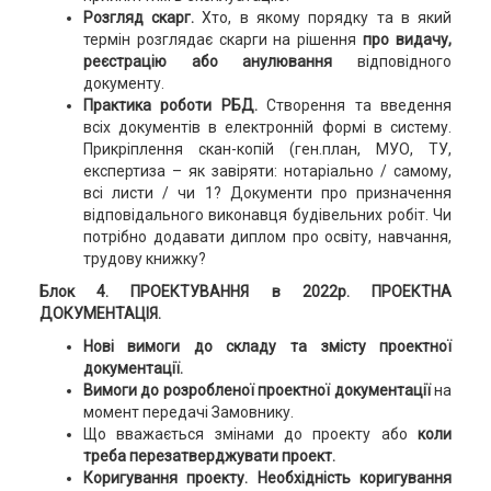
Розгляд скарг.
Хто, в якому порядку та в який
термін розглядає скарги на рішення
про видачу,
реєстрацію або анулювання
відповідного
документу.
Практика роботи РБД.
Створення та введення
всіх документів в електронній формі в систему.
Прикріплення скан-копій (ген.план, МУО, ТУ,
експертиза – як завіряти: нотаріально / самому,
всі листи / чи 1? Документи про призначення
відповідального виконавця будівельних робіт. Чи
потрібно додавати диплом про освіту, навчання,
трудову книжку?
Блок 4. ПРОЕКТУВАННЯ в 2022р. ПРОЕКТНА
ДОКУМЕНТАЦІЯ.
Нові вимоги до складу та змісту проектної
документації.
Вимоги до розробленої проектної документації
на
момент передачі Замовнику.
Що вважається змінами до проекту або
коли
треба перезатверджувати проект.
Коригування проекту. Необхідність коригування