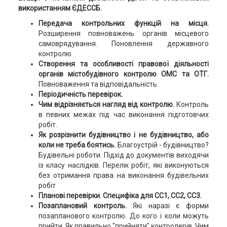
використанням ЄДЕССБ.
Передача контрольних функцій на місця.
Розширення повноважень органів місцевого
самоврядування. Поновлення державного
контролю.
Створення та особливості правової діяльності
органів містобудівного контролю ОМС та ОТГ.
Повноваження та відповідальність.
Періодичність перевірок.
Чим відрізняється нагляд від контролю.
Контроль
в певних межах під час виконання підготовчих
робіт.
Як розрізнити будівництво і не будівництво, або
коли не треба боятись.
Благоустрій - будівництво?
Будівельні роботи. Підхід до документів виходячи
із класу наслідків. Перелік робіт, які виконуються
без отримання права на виконання будівельних
робіт
Планові перевірки. Специфіка для СС1, СС2, СС3.
Позаплановий контроль.
Які наразі є форми
позапланового контролю. До кого і коли можуть
прийти. Як правильно "прийняти" контролерів. Чим