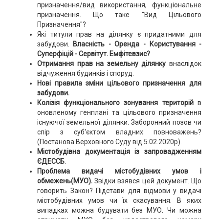
призначення/вид використання, функціональне
призначення. Що таке "Вид Цільового
Призначення"?
Які титули прав на ділянку є придатними для
забудови.
Власність - Оренда - Користування -
Суперфіцій - Сервітут. Емфітевзис?
Отримання прав на земельну ділянку
внаслідок
відчуження будинків і споруд.
Нові правила зміни цільового призначення для
забудови.
Колізія функціонального зонування територій
в
оновленому генплані та цільового призначення
існуючої земельної ділянки. Заборонний позов чи
спір з суб'єктом владних повноважень?
(Постанова Верховного Суду від 5.02.2020р).
Містобудівна документація
із запровадженням
ЄДЕССБ
.
Проблема видачі містобудівних умов і
обмежень(МУО).
Звідки взявся цей документ. Що
говорить Закон? Підстави для відмови у видачі
містобудівних умов чи їх скасування. В яких
випадках можна будувати без МУО. Чи можна