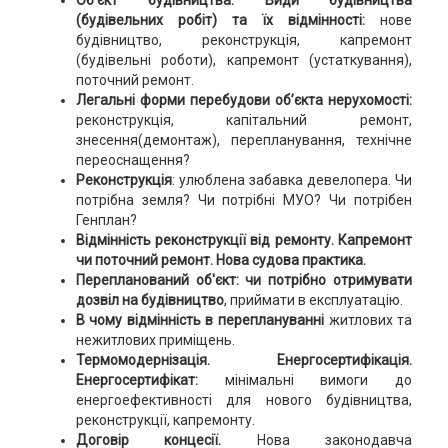
Об'єкт будівництва. Види будівництва
(будівельних робіт) та їх відмінності:
нове
будівництво, реконструкція, капремонт
(будівельні роботи), капремонт (устаткування),
поточний ремонт.
Легальні форми перебудови об’єкта нерухомості:
реконструкція, капітальний ремонт,
знесення(демонтаж), перепланування, технічне
переоснащення?
Реконструкція
: улюблена забавка девелопера. Чи
потрібна земля? Чи потрібні МУО? Чи потрібен
Генплан?
Відмінність реконструкції від ремонту. Капремонт
чи поточний ремонт. Нова судова практика.
Перепланований об'єкт: чи потрібно отримувати
дозвіл
на будівництво
, приймати в експлуатацію.
В чому відмінність в переплануванні
житлових та
нежитлових приміщень.
Термомодернізація. Енергосертифікація.
Енергосертифікат:
мінімальні вимоги до
енергоефективності для нового будівництва,
реконструкції, капремонту.
Договір концесії.
Нова законодавча