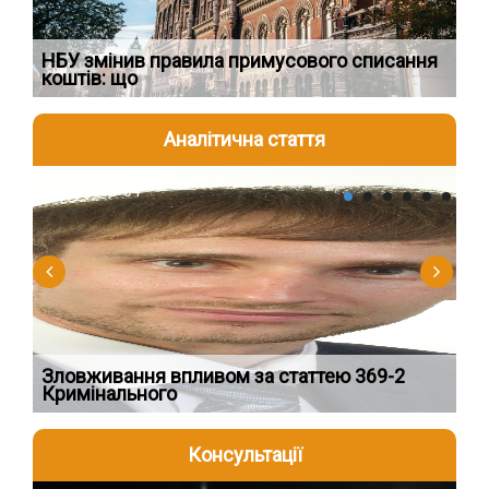
НБУ змінив правила примусового списання
Як
коштів: що
шк
Аналітична стаття
2026-08-04
2
Зловживання впливом за статтею 369-2
Пе
Кримінального
пі
Консультації