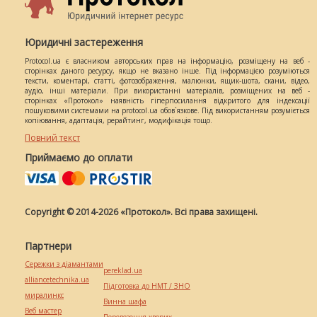
Юридичні застереження
Protocol.ua є власником авторських прав на інформацію, розміщену на веб -
сторінках даного ресурсу, якщо не вказано інше. Під інформацією розуміються
тексти, коментарі, статті, фотозображення, малюнки, ящик-шота, скани, відео,
аудіо, інші матеріали. При використанні матеріалів, розміщених на веб -
сторінках «Протокол» наявність гіперпосилання відкритого для індексації
пошуковими системами на protocol.ua обов`язкове. Під використанням розуміється
копіювання, адаптація, рерайтинг, модифікація тощо.
Повний текст
Приймаємо до оплати
Copyright © 2014-2026 «Протокол». Всі права захищені.
Партнери
Сережки з діамантами
pereklad.ua
alliancetechnika.ua
Підготовка до НМТ / ЗНО
миралинкс
Винна шафа
Веб мастер