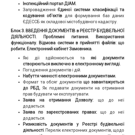
Інспекційний портал ДІАМ.
Запровадження
Єдиної системи класифікації та
кодування об'єктів
для формування баз даних
ЄДЕССБ як складової містобудівного кадастру.
Блок 3. ВВЕДЕННЯ ДОКУМЕНТІВ в РЕЄСТР БУДІВЕЛЬНОЇ
ДІЯЛЬНОСТІ. Проблемні питання. Використання
функціоналу. Відмова системи в прийнятті файлів: що
робити. Електронний кабінет Замовника.
Які дії здійснюються та
які документи
створюються виключно в електронному вигляді.
Погодження документів і дій.
Набуття чинності електронними документами.
Формат та обсяг документів
що завантажується
до РБД.
Як подавати документи на отримання
прав будувати чи експлуатувати.
Заява на отримання Дозволу:
що до неї
додається.
Заява по зареєстрованих правах:
що до неї
додається.
Ризиковість документів у Реєстрі будівельної
діяльності
. Перелік електронних документів, щодо