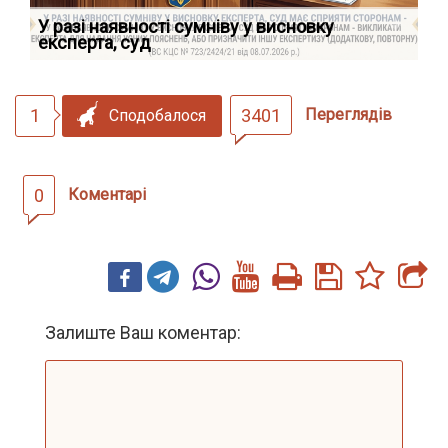
У разі наявності сумніву у висновку
Як
експерта, суд
вк
1
3401
Переглядів
Сподобалося
0
Коментарі
Залиште Ваш коментар: