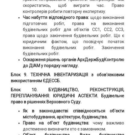
скористатись, щоб виграти час. Право
контролерів робити повторну експертизу.
Час набуття відповідного права:
щодо виконання
підготовчих робіт, права на виконання
будівельних робіт для об'єктів СС1, СС2, СС3,
права щодо закінчення будівельних робіт. Що є
юридичним фактом, що посвідчує початок
виконання будівельних робіт. Закінчення
будівельних робіт.
Оскарженя рішень органів АрхДержБудКонтролю
до ДІАМ у порядку нагляду.
Блок 9.
ТЕХНІЧНА ІНВЕНТАРИЗАЦІЯ з обов'язковим
використанням ЄДЕССБ.
Блок 10. БУДІВНИЦТВО, РЕКОНСТРУКЦІЯ,
ПЕРЕПЛАНУВАННЯ: ЮРИДИЧНІ АСПЕКТИ. Будівельне
право в рішеннях Верховного Суду.
Як в законодавстві співвідносяться об'єкти
містобудування, архітектури, будівництва.
Право на об’єкт будівництва:
чому важливо
достеменно визначити хто є замовником.