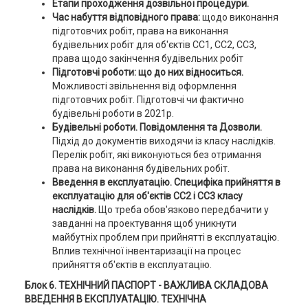
Етапи проходження дозвільної процедури.
Час набуття відповідного права:
щодо виконання
підготовчих робіт, права на виконання
будівельних робіт для об'єктів СС1, СС2, СС3,
права щодо закінчення будівельних робіт
Підготовчі роботи: що до них відноситься.
Можливості звільнення від оформлення
підготовчих робіт. Підготовчі чи фактично
будівельні роботи в 2021р.
Будівельні роботи. Повідомлення та Дозволи.
Підхід до документів виходячи із класу наслідків.
Перелік робіт, які виконуються без отримання
права на виконання будівельних робіт.
Введення в експлуатацію. Специфіка прийняття в
експлуатацію для об'єктів СС2 і СС3
класу
наслідків.
Що треба обов'язково передбачити у
завданні на проектування щоб уникнути
майбутніх проблем при прийнятті в експлуатацію.
Вплив технічної інвентаризації на процес
прийняття об'єктів в експлуатацію.
Блок 6. ТЕХНІЧНИЙ ПАСПОРТ - ВАЖЛИВА СКЛАДОВА
ВВЕДЕННЯ В ЕКСПЛУАТАЦІЮ. ТЕХНІЧНА