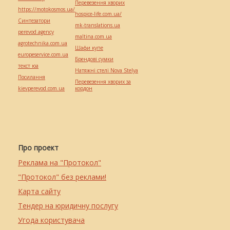
Перевезення хворих
https://motokosmos.ua/
hospice-life.com.ua/
Синтезатори
mk-translations.ua
perevod.agency
maltina.com.ua
agrotechnika.com.ua
Шафи купе
europeservice.com.ua
Брендові сумки
текст юа
Натяжні стелі Nova Stelya
Посилання
Перевезення хворих за
kievperevod.com.ua
кордон
Про проект
Реклама на "Протокол"
"Протокол" без реклами!
Карта сайту
Тендер на юридичну послугу
Угода користувача