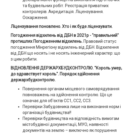
та будівельних робіт. Реєстрація приватних
контролерів. Акредитація. Ліцензування.
Оскарження.
Ліцензування поновлено. Хто і як буде ліцензувати.
Погодження відхилень від ДБН в 2021р - "правильний"
протишлях Погодженням відхилень.
Правовий статус
погодження Мінрегіону відхилень від ДБН. Відхилення
від ДБН що носять і не носять інженерний характер: що
з цим робити.
ВІДНОВЛЕННЯ ДЕРЖАРХБУДКОНТРОЛЮ. "Король умер,
до здравствует король". Порядок здійснення
держархбудконтролю.
Повернення органам місцевого самоврядування
повноважень на здійснення контролю. Що це
означає для об'єктів СС1, СС2, СС3.
Перевірки Забудовника лише на виконання норм і
організації будівництва!!
Перевірки будівництва на відповідність вимогам
містобудівної документації, МУО, наявності
документів на землю – виключно як порушення