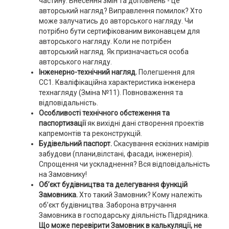
частину. Внесення змін та доповнень - це
авторський нагляд? Виправлення помилок? Хто
може залучатись до авторського нагляду. Чи
потрібно бути сертифікованим виконавцем для
авторського нагляду. Коли не потрібен
авторський нагляд. Як призначається особа
авторського нагляду.
Інженерно-технічний нагляд.
Полегшення для
СС1. Кваліфікаційна характеристика інженера
технагляду (Зміна №11). Повноваження та
відповідальність.
Особливості технічного обстеження та
паспортизації
як вихідні дані створення проектів
капремонтів та реконструкцій.
Будівельний паспорт.
Скасування ескізних намірів
забудови (плани,вілстані, фасади, інженерія).
Спрощення чи ускладнення? Вся відповідальність
на Замовнику!
Об’єкт будівництва та делегування функцій
Замовника.
Хто такий Замовник? Кому належіть
об’єкт будівництва. Заборона втручання
Замовника в господарську діяльність Підрядника.
Що може перевірити Замовник в калькуляції, не