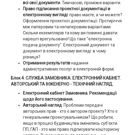
всі свої документи.
Тимчасові, проміжні варіанти.
Право підписання проектної документації в
електронному вигляді:
право маєте, а чи можете?
Оформлення проектної документації. Протиріччя
між паперовим та непаперовим варіантами.
Скільки екземплярів та кому ви повинні давати:
нарешті врегульовано! Що таке "електронна
подача документу". Електронний документ та
документ в електронному вигляді: в чому
різниця?
Отримання результатів
надання
адміністративних послуг в електронній формі.
Блок 4. СЛУЖБА ЗАМОВНИКА. ЕЛЕКТРОННИЙ КАБІНЕТ.
АВТОРСЬКИЙ ТА ІНЖЕНЕРНО - ТЕХНІЧНИЙ НАГЛЯД.
Електронний кабінет Замовника. Рекомендації
щодо його застосування.
Авторський нагляд
. Проблеми передачі
авторських прав - хто є автором проекту? Хто є
генеральним проектувальником? Що робити,
якщо в процесі будівництва змінились суб'єкти.
ГІП, ГАП - хто має право підписувати кошторисну