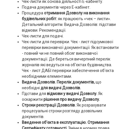
Чек-листи як основа діяльності Е-кабінету.
Подача документів через Е-кабінет.
Процедура
отримання Дозволу на виконання
будівельних робіт:
як працюють «чек – листи».
Детальний алгоритм. Видача Дозволів: підстави
відмови. Рекомендації.
Чек-листи для подачі.
Чек-листи для перевірки. Чек - лист підсумкової
перевірки виконавчої документації. Як встановити
- повний чи не повний обсяг виконавчої
документації. Де береться вичерпний перелік
журналів які ведуться на об'єктах будівництва.
Чек - лист ДАБІ перевірки забеспечення об'єкта
необхідними елементами.
Видача Дозволів. Перелік документів,
що
необхідні
для видачі Дозволів.
Пдстави для
відмови у видачі Дозволу.
Як
оскаржити
рішення про видачу Дозволу.
Строки реєстрації Дозволів.
Як розрахувати
процесуальні строки розгляду дозвільних
документів.
Введення об’єкта в експлуатацію. Отримання
Сертифікату готовності.
Зміни в нормах права