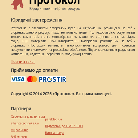
Юридичні застереження
Protocol.ua є власником авторських прав на інформацію, розміщену на веб -
сторінках даного ресурсу, якщо не вказано інше. Під інформацією розуміються
тексти, коментарі, статті, фотозображення, малюнки, ящик-шота, скани, відео,
аудіо, інші матеріали. При використанні матеріалів, розміщених на веб -
сторінках «Протокол» наявність гіперпосилання відкритого для індексації
пошуковими системами на protocol.ua обов`язкове. Під використанням розуміється
копіювання, адаптація, рерайтинг, модифікація тощо.
Повний текст
Приймаємо до оплати
Copyright © 2014-2026 «Протокол». Всі права захищені.
Партнери
Сережки з діамантами
pereklad.ua
alliancetechnika.ua
Підготовка до НМТ / ЗНО
миралинкс
Винна шафа
Веб мастер