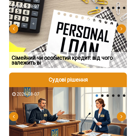
2026-08-07
2
Сімейний чи особистий кредит: від чого
Пр
залежить ві
по
Судові рішення
2026-08-07
2