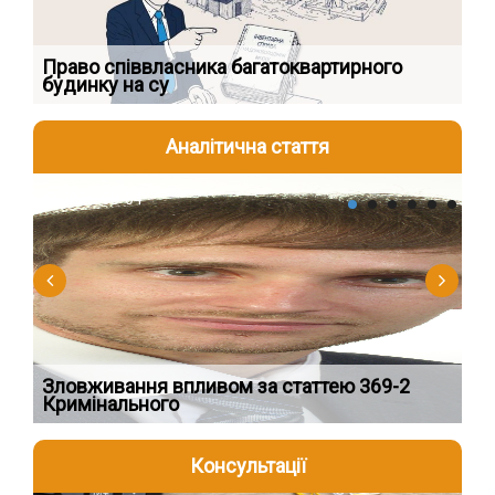
к
Право співвласника багатоквартирного
Як
будинку на су
шк
Аналітична стаття
2026-08-04
2
Зловживання впливом за статтею 369-2
Пе
Кримінального
пі
Консультації