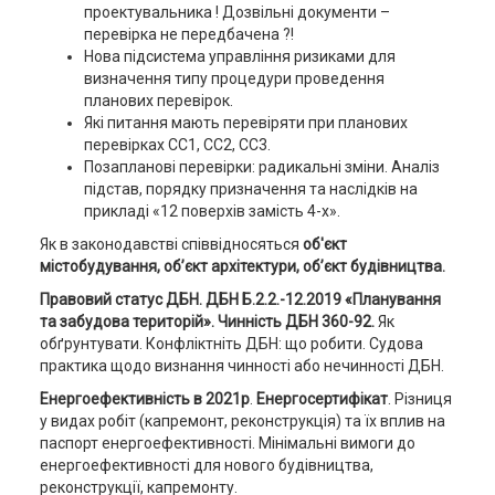
проектувальника ! Дозвільні документи –
перевірка не передбачена ?!
Нова підсистема управління ризиками для
визначення типу процедури проведення
планових перевірок.
Які питання мають перевіряти при планових
перевірках СС1, СС2, СС3.
Позапланові перевірки: радикальні зміни. Аналіз
підстав, порядку призначення та наслідків на
прикладі «12 поверхів замість 4-х».
Як в законодавстві співвідносяться
об'єкт
містобудування, об’єкт архітектури, об’єкт будівництва.
Правовий статус ДБН. ДБН Б.2.2.-12.2019 «Планування
та забудова територій». Чинність ДБН 360-92.
Як
обґрунтувати. Конфліктніть ДБН: що робити. Судова
практика щодо визнання чинності або нечинності ДБН.
Енергоефективність в 2021р
.
Енергосертифікат
. Різниця
у видах робіт (капремонт, реконструкція) та їх вплив на
паспорт енергоефективності. Мінімальні вимоги до
енергоефективності для нового будівництва,
реконструкції, капремонту.