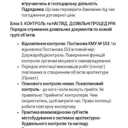
втручаючись в господарську діяльність
Підрядника.
Що має перевірити Замовник під час
погодження договірної ціни.
Блок 5. КОНТРОЛЬ та НАГЛЯД. ДОЗВІЛЬНІ ПРОЦЕДУРИ.
Порядок отримання дозвільних документів по кожній
групі об'єктів.
Відновлення контролю.
Постанова КМУ № 553.
Чи
відновлює Постанова 553 в повній мірі
Держархбудконтроль. Повернення функцій
контролю органам місцевого самоврядування.
Порядок атестації виконавців робіт (послуг)
пов'язаних із створенням об'єктів архітектури
(Проект).
Планового контролю немає. Позаплановий
контроль
- до кого і коли можуть прийти. Як
правильно "прийняти" контролерів. Чим
скористатись, щоб виграти час. Право інспекції
робити повторну експертизу.
Практика взаємовідносин суб'єктів
містобудування з системою архітектурно-
будівельного контролю та нагляду.