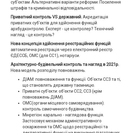
суб'єктам. Альтернативні варіанти реформи. Посилення
штрафів та кримінальної відповідальності.
Приватний контроль VS державний.
Акредитація
приватних суб'єктів для здійснення функцій
архбудконтролю. Експерт - це контролер? Технічний
нагляд - це контроль?
Нова концепція здійснення реєстраційних функцій
:
автоматична реєстрація через електронний реєстр
ЄДЕССБ, ОМС (для СС1), нотаріуси.
Архітектурно-будівельний контроль та нагляд в 2021р.
Нова модель розподілу повноважень.
ДІАМ: повноваження та функції. Об'єкти СС3 та ті,
що становлять державну таємницю.
Приватні суб'єкти: об'єкти СС2, СС3 (крім
повноважень ДІАМ).
ОМС(органи місцевого самоврядування):
контроль самочинного будівництва.
Мінрегіон: карально - наглядова функція.
Застосовує механізм адміністративного
оскарження та ОМС щодо реєстраційної та
декларативної функції на виконання підготовчих