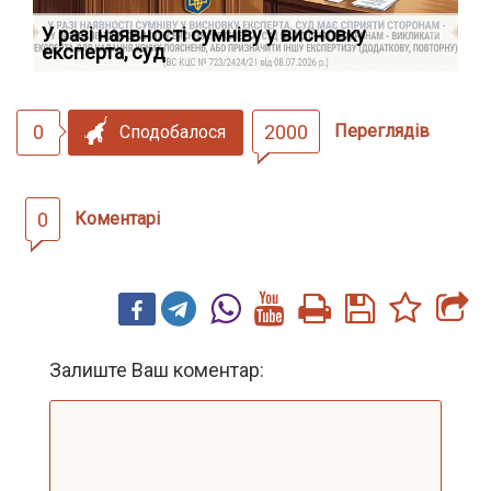
У разі наявності сумніву у висновку
Як
експерта, суд
вк
0
2000
Переглядів
Сподобалося
0
Коментарі
Залиште Ваш коментар: