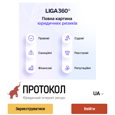
UA
Зареєструватися
Ввійти