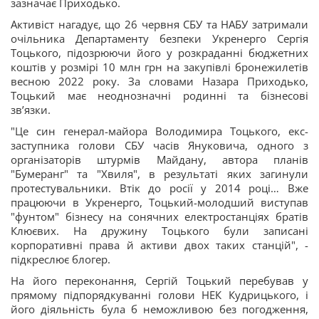
зазначає Приходько.
Активіст нагадує, що 26 червня СБУ та НАБУ затримали
очільника Департаменту безпеки Укренерго Сергія
Тоцького, підозрюючи його у розкраданні бюджетних
коштів у розмірі 10 млн грн на закупівлі бронежилетів
весною 2022 року. За словами Назара Приходько,
Тоцький має неоднозначні родинні та бізнесові
зв’язки.
"Це син генерал-майора Володимира Тоцького, екс-
заступника голови СБУ часів Януковича, одного з
організаторів штурмів Майдану, автора планів
"Бумеранг" та "Хвиля", в результаті яких загинули
протестувальники. Втік до росії у 2014 році… Вже
працюючи в Укренерго, Тоцький-молодший виступав
"фунтом" бізнесу на сонячних електростанціях братів
Клюєвих. На дружину Тоцького були записані
корпоративні права й активи двох таких станцій", -
підкреслює блогер.
На його переконання, Сергій Тоцький перебував у
прямому підпорядкуванні голови НЕК Кудрицького, і
його діяльність була б неможливою без погодження,