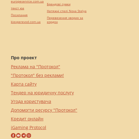
europeservice.com.ua
Брендові сумки
текст юа
Натяжні стелі Nova Stelya
Посилання
Перевезення хворих за
kievperevod.com.ua
кордон
Про проект
Реклама на "Протокол"
"Протокол" без реклами!
Карта сайту
Тендер на юридичну послугу
Угода користувача
Допомогти ресурсу "Протокол"
Кредит онлайн
iGaming Protocol