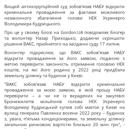
Вищий антикорупційний суд зобов’язав НАБУ відкрити
кримінальне провадження за фактами можливого
незаконного збагачення голови НЕК Укренерго
Володимира Кудрицького.
Про це у своєму блозі на Gordon.UA повідомляє блогер
та волонтер Назар Приходько, додаючи скріншоти
рішення ВАКС, прийнятого на засіданні суду 17 липня.
Волонтер підкреслює, що ВАКС зобов’язав НАБУ
відкрити провадження за його заявою, поданою з
метою перевірити законність отримання головою НЕК
коштів, на які його родина у 2022 році придбала
земельну ділянку та будинок у Києві.
"ВАКС зобов’язав НАБУ відкрити кримінальне
провадження за моєю заявою, в якій прошу НАБУ
перевірити – а чи не із вкрадених на закупівлі
бронежилетів мільйонів голова НЕК Укренерго
Володимир Кудрицький купив собі маєток у Києві на
вулиці генерала Павленка восени 2022 року – будинок
з, увага, п’ятьма кондиціонерами, та земельну ділянку
загальною ринковою вартістю близько 20 млн грн", -