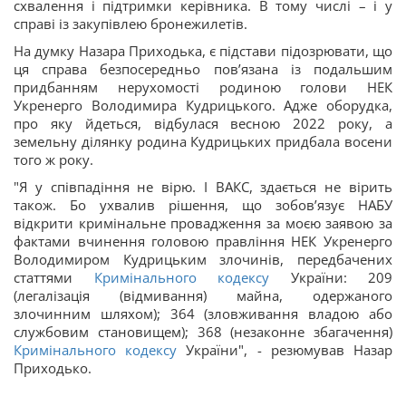
схвалення і підтримки керівника. В тому числі – і у
справі із закупівлею бронежилетів.
На думку Назара Приходька, є підстави підозрювати, що
ця справа безпосередньо пов’язана із подальшим
придбанням нерухомості родиною голови НЕК
Укренерго Володимира Кудрицького. Адже оборудка,
про яку йдеться, відбулася весною 2022 року, а
земельну ділянку родина Кудрицьких придбала восени
того ж року.
"Я у співпадіння не вірю. І ВАКС, здається не вірить
також. Бо ухвалив рішення, що зобов’язує НАБУ
відкрити кримінальне провадження за моєю заявою за
фактами вчинення головою правління НЕК Укренерго
Володимиром Кудрицьким злочинів, передбачених
статтями
Кримінального кодексу
України: 209
(легалізація (відмивання) майна, одержаного
злочинним шляхом); 364 (зловживання владою або
службовим становищем); 368 (незаконне збагачення)
Кримінального кодексу
України", - резюмував Назар
Приходько.