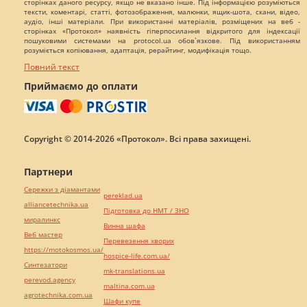
сторінках даного ресурсу, якщо не вказано інше. Під інформацією розуміються
тексти, коментарі, статті, фотозображення, малюнки, ящик-шота, скани, відео,
аудіо, інші матеріали. При використанні матеріалів, розміщених на веб -
сторінках «Протокол» наявність гіперпосилання відкритого для індексації
пошуковими системами на protocol.ua обов`язкове. Під використанням
розуміється копіювання, адаптація, рерайтинг, модифікація тощо.
Повний текст
Приймаємо до оплати
Copyright © 2014-2026 «Протокол». Всі права захищені.
Партнери
Сережки з діамантами
pereklad.ua
alliancetechnika.ua
Підготовка до НМТ / ЗНО
миралинкс
Винна шафа
Веб мастер
Перевезення хворих
https://motokosmos.ua/
hospice-life.com.ua/
Синтезатори
mk-translations.ua
perevod.agency
maltina.com.ua
agrotechnika.com.ua
Шафи купе