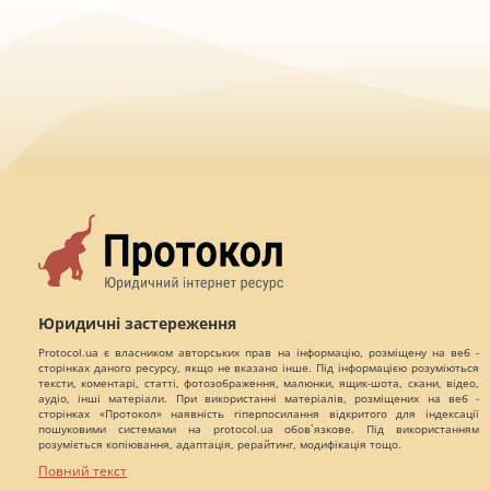
Юридичні застереження
Protocol.ua є власником авторських прав на інформацію, розміщену на веб -
сторінках даного ресурсу, якщо не вказано інше. Під інформацією розуміються
тексти, коментарі, статті, фотозображення, малюнки, ящик-шота, скани, відео,
аудіо, інші матеріали. При використанні матеріалів, розміщених на веб -
сторінках «Протокол» наявність гіперпосилання відкритого для індексації
пошуковими системами на protocol.ua обов`язкове. Під використанням
розуміється копіювання, адаптація, рерайтинг, модифікація тощо.
Повний текст