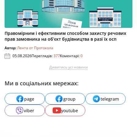
Правомірним і ефективним способом захисту речових
прав замовника на об’єкт будівництва в разі їх осп
Автор:
Лента от Протокола
05.08.2026
Переглядів:
377
Коментарі:
0
Дивитись усі новини
Ми в соціальних мережах:
page
group
telegram
viber
youtube