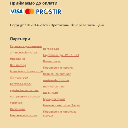
Приймаємо до оплати
Copyright © 2014-2026 «Протокол». Всі права захищені.
Партнери
Сережки з діамантами
pereklad.ua
alliancetechnika.ua
Підготовка до НМТ / ЗНО
миралинкс
Винна шафа
Веб мастер
Перевезення хворих
https://motokosmos.ua/
hospice-life.com.ua/
Синтезатори
mk-translations.ua
perevod.agency
maltina.com.ua
agrotechnika.com.ua
Шафи купе
europeservice.com.ua
Брендові сумки
текст юа
Натяжні стелі Nova Stelya
Посилання
Перевезення хворих за
kievperevod.com.ua
кордон