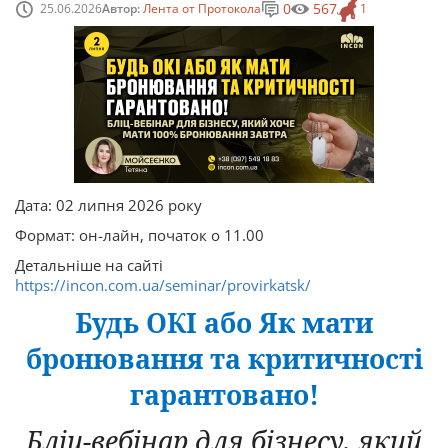
0
567
25.06.2026
Автор:
Лента от Протокола
1
Дата: 02 липня 2026 року
Формат: он-лайн, початок о 11.00
Детальніше на сайті
https://incon.com.ua/seminar/provirkatsk/
Будь
ОК
І
або
Як
мати
бронювання
та
критичності
гарантовано
!
Бліц-вебінар
для
б
ізнесу
,
який