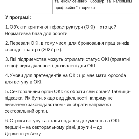
та
ексклюзивних
брошур
за
напрямом
професійної
творчості
.
У
програмі
:
1.
Об’єкти
критичної
інфраструктури
(
ОК
І
) –
хто
це
?
Нормативна база для
роботи
.
2.
Переваги
ОК
І
, в тому
числі
для
бронювання
працівників
сьогодні
і завтра (2027
рік
).
3.
Які
п
ідприємства
можуть
отримати
статус
ОКІ
(
приватні
тощо
):
види
діяльності
,
дозволені
для
ОКІ
.
4.
Умови
для
претендентів
на
ОК
І
:
що
має
мати
юрособа
для
вступу
в
ОКІ
.
5.
Секторальний
орган
ОК
І
: як обрати
свій
орган?
Таблиця-
підказка
. Як бути,
якщо
вид
діяльності
напряму
не
визначено
законодавством
- як обрати
напрямок
і
секторальний
орган.
6.
Строки
вступу
та
етапи
подання
документів
на
ОК
І
:
перший – на секторальному
рівні
,
другий
– до
Держспецзв’язку
.