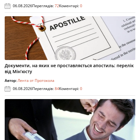
06.08.2026
Переглядів:
72
Коментарі:
0
Документи, на яких не проставляється апостиль: перелік
від Мін’юсту
Автор:
Лента от Протокола
06.08.2026
Переглядів:
84
Коментарі:
0