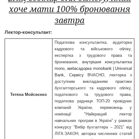
хоче
мати
100%
бронювання
завтра
Лектор-консультант:
Податкова
консультантка,
аудиторка
кадрового та
військового
обл
іку
,
експертка
з трудового права та
бронювання
,
внутрішня
консультантка
mono
,
амбасадорка
monobank
|
Universal
Bank
,
Сервісу
ВЧАСНО
,
лекторка
з
доступним
викладанням
практики
бухгалтерського
та кадрового
обліку
,
Тетяна
Мойсеєнко
податкового
та трудового права,
податкова
радниця
ТОП-20
провідних
компаній
України
,
переможець
у
номінації
"
Найкращий
лектор
навчальних
програм
в
Україні
” у рамках
конкурсу “
Вибі
р
бухгалтера – 2021”
від
ЛІГА:ЗАКОН
,
авторка
численних
статей