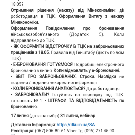
18.05?
Отримання рішення (наказу) від Мінекономіки:
дії
роботодавця в ТЦК.
Оформлення Витягу з наказу
Мінекономіки.
Оформлення Повідомлення про бронювання
військовозобов’язаного (Додаток 5). Коли
відправляємо до ТЦК.
•
ЯК ОФОРМИТИ ВІДСТРОЧКУ В ТЦК на заброньованих
працівників з 18.05.
Правила від Генштабу (діють по всім
ТЦК).
•
Е-БРОНЮВАННЯ:
ГОТУЄМОСЯ!
Подробиці електронного
бронювання з липня.
Коли відмовлять у е-бронюванні.
•
ЗВІТ ПРО ЗАБРОНЬОВАНИХ.
Строки.
Наслідки
не
подання / подання некоректної інформації.
•
КОЛИ БРОНЮВАННЯ АНУЛЮЄТЬСЯ?
Дії роботодавця.
•
ЗАБРОНЮВАЛИ?
Готуйтесь на перевірку від ТЦК:
готовність №1 •
ШТРАФИ ТА ВІДПОВІДАЛЬНІСТЬ по
бронюванню
.
17 липня
(дата на вибір)
31 липня, вебінар
Детальна Інформація:
https://dku.in.ua/SA
Реєстрація:
(067) 506-80-61 Viber Tg, (095) 271 45 90