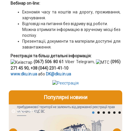
Вебінар on-line:
Економія часу та коштів на дорогу, проживання,
харчування.
Відповіді на питання без відриву від роботи.
Можна отримати інформацію в зручному місці без
поспіху.
Презентації, документи та матеріали доступні для
завантаження.
Реєстрація та більш детальні інформація:
(067) 506 80 61
Viber Telegram,
(095)
271 45 90, +38 (044) 231-41-10
www.dku.in.ua
або
DK@dku.in.ua
Популярні новини
2026-08-07
2