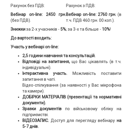
Рахунок без ПДВ:
Рахунок з ПДВ:
Вебінар on-line: 2450 грн.
Вебінар on-line: 2760 грн.
(в
(без ПДВ).
т.ч. ПДВ 460 грн. 00 коп.).
Знижки
за 2-х учасників -
5%
; за 3-х та більше -
10%
!
До вартості входить:
Участь у вебінарі on-line:
2,5 години навчання та консультацій.
Відповіді на запитання,
що Вас цікавлять (в т.ч.
індивідуальні).
Інтерактивна участь.
Можливість поставити
запитання в чаті.
Відео-спілкування (за наявності у Вас мікрофона
та камери).
ДОБІРКИ МАТЕРІАЛІВ
(презентації та нормативні
документи).
Зразки документів
по військовому обліку на
підприємстві.
ВІДЕОЗАПИС.
Доступ для перегляду вебінару
на
5-7 днів.