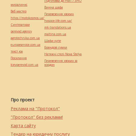
Підготовка до НМТ / ЗНО
миралинкс
Винна шафа
Веб мастер
Перевезення хворих
https://motokosmos.ua/
hospice-life.com.ua/
Синтезатори
mk-translations.ua
perevod.agency
maltina.com.ua
agrotechnika.com.ua
Шафи купе
europeservice.com.ua
Брендові сумки
текст юа
Натяжні стелі Nova Stelya
Посилання
Перевезення хворих за
kievperevod.com.ua
кордон
Про проект
Реклама на "Протокол"
"Протокол" без реклами!
Карта сайту
Тендер на юридичну послугу