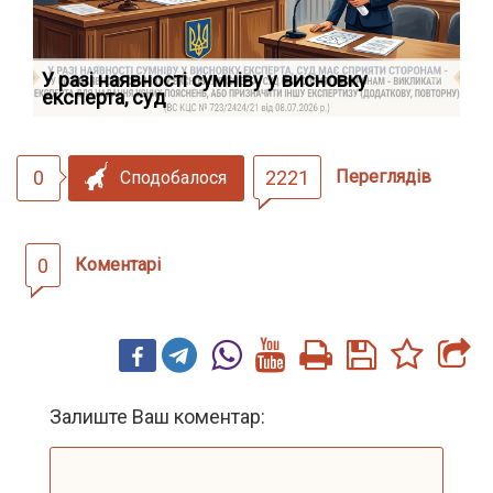
У разі наявності сумніву у висновку
Як
експерта, суд
вк
0
2221
Переглядів
Сподобалося
0
Коментарі
Залиште Ваш коментар: