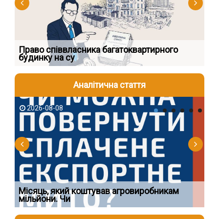
к
Право співвласника багатоквартирного
Як
будинку на су
шк
Аналітична стаття
2026-08-08
2
Ї
Місяць, який коштував агровиробникам
Ог
мільйони. Чи
що