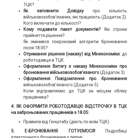
ТЦК?
Як заповнити Довідку
про кількість
військовозобов’язаних, які працюють (Додаток 2).
Кого включати до кількості?
Кому подавати пакет документів?
Які строки
прийняття рішення?
Як змінився покроковий алгоритм бронювання
після 18.05?
Отримання рішення (наказу) від Мінекономіки:
дії
роботодавця в ТЦК.
Оформлення Витягу з наказу Мінекономіки про
бронювання військовозобов’язаного
(Додаток 3)
Оформлення Повідомлення про бронювання
військовозобов’язаного (Додаток 5).
Коли відправляємо до ТЦК за місцем обліку
працівника?
4. ЯК ОФОРМИТИ РОБОТОДАВЦЮ ВІДСТРОЧКУ В ТЦК
на заброньованих працівників з 18.05:
Правила від Генштабу (діють по всім ТЦК).
5. Е-БРОНЮВАННЯ:
ГОТУЄМОСЯ!
Подробиці
електронного бронювання з липня.