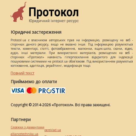
Юридичні застереження
Protocol.ua є власником авторських прав на інформацію, розміщену на веб -
сторінках даного ресурсу, якщо не вказано інше. Під інформацією розуміються
тексти, коментарі, статті, фотозображення, малюнки, ящик-шота, скани, відео,
аудіо, інші матеріали. При використанні матеріалів, розміщених на веб -
сторінках «Протокол» наявність гіперпосилання відкритого для індексації
пошуковими системами на protocol.ua обов`язкове. Під використанням розуміється
копіювання, адаптація, рерайтинг, модифікація тощо.
Повний текст
Приймаємо до оплати
Copyright © 2014-2026 «Протокол». Всі права захищені.
Партнери
Сережки з діамантами
pereklad.ua
alliancetechnika.ua