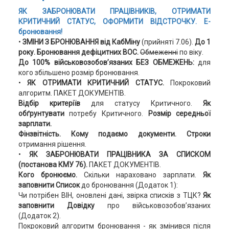
ЯК ЗАБРОНЮВАТИ ПРАЦІВНИКІВ, ОТРИМАТИ
КРИТИЧНИЙ СТАТУС, ОФОРМИТИ ВІДСТРОЧКУ.
Е-
бронювання!
•
ЗМІНИ З БРОНЮВАННЯ від КабМіну
(прийняті 7.06).
Д
о 1
року.
Бронювання дефіцитних ВОС.
Обмеженні
по віку.
До 100% військовозобов’язаних БЕЗ ОБМЕЖЕНЬ:
для
кого збільшено розмір бронювання.
•
ЯК ОТРИМАТИ КРИТИЧНИЙ СТАТУС.
Покроковий
алгоритм. ПАКЕТ ДОКУМЕНТІВ.
Відбір критеріїв
для статусу Критичного.
Як
обґрунтувати
потребу Критичного.
Розмір середньої
зарплати.
Фінзвітність. Кому подаємо документи. Строки
отримання рішення.
•
ЯК ЗАБРОНЮВАТИ ПРАЦІВНИКА ЗА СПИСКОМ
(постанова КМУ 76).
ПАКЕТ ДОКУМЕНТІВ.
Кого бронюємо.
Скільки нараховано зарплати.
Як
заповнити Список
до бронювання (Додаток 1):
Чи потрібен ВІН, оновлені дані, звірка списків з ТЦК?
Як
заповнити Довідку
про військовозобов’язаних
(Додаток 2).
Покроковий алгоритм бронювання - як змінився після