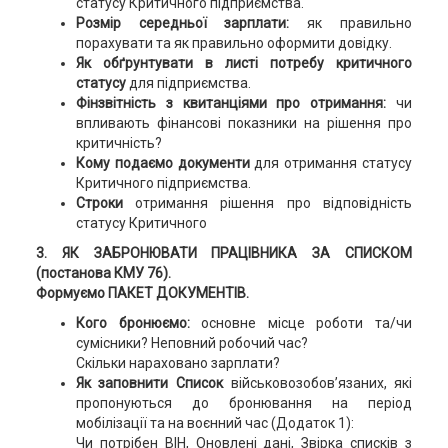
статусу Критичного підприємства.
Розмір середньої зарплати:
як правильно
порахувати та як правильно оформити довідку.
Як обґрунтувати в листі потребу критичного
статусу
для підприємства.
Фінзвітність з квитанціями про отримання:
чи
впливають фінансові показники на рішення про
критичність?
Кому подаємо документи
для отримання статусу
Критичного підприємства.
Строки
отримання рішення про відповідність
статусу Критичного
3. ЯК ЗАБРОНЮВАТИ ПРАЦІВНИКА ЗА СПИСКОМ
(постанова КМУ 76).
Формуємо ПАКЕТ ДОКУМЕНТІВ.
Кого бронюємо:
основне місце роботи та/чи
сумісники? Неповний робочий час?
Скільки нараховано зарплати?
Як заповнити Список
військовозобов’язаних, які
пропонуються до бронювання на період
мобілізації та на воєнний час (Додаток 1):
Чи потрібен ВІН, Оновлені дані, Звірка списків з