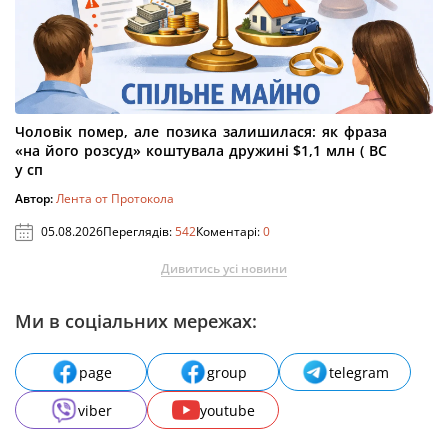
Чоловік помер, але позика залишилася: як фраза
«на його розсуд» коштувала дружині $1,1 млн ( ВС
у сп
Автор:
Лента от Протокола
05.08.2026
Переглядів:
542
Коментарі:
0
Дивитись усі новини
Ми в соціальних мережах:
page
group
telegram
viber
youtube