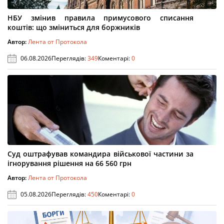
НБУ змінив правила примусового списання
коштів: що зміниться для боржників
Автор:
Лента от Протокола
06.08.2026
Переглядів:
349
Коментарі:
0
Суд оштрафував командира військової частини за
ігнорування рішення на 66 560 грн
Автор:
Лента от Протокола
05.08.2026
Переглядів:
450
Коментарі:
0