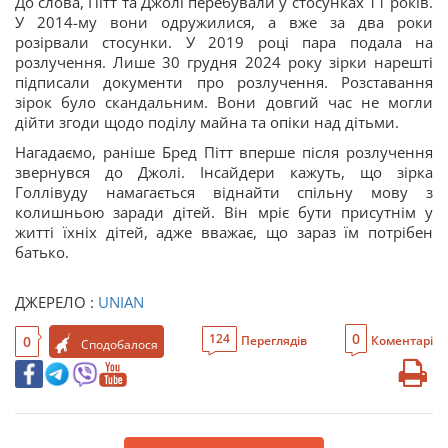
До слова, Пітт та Джолі перебували у стосунках 11 років.
У 2014-му вони одружилися, а вже за два роки
розірвали стосунки. У 2019 році пара подала на
розлучення. Лише 30 грудня 2024 року зірки нарешті
підписали документи про розлучення. Розставання
зірок було скандальним. Вони довгий час не могли
дійти згоди щодо поділу майна та опіки над дітьми.
Нагадаємо, раніше Бред Пітт вперше після розлучення
звернувся до Джолі. Інсайдери кажуть, що зірка
Голлівуду намагається віднайти спільну мову з
колишньою заради дітей. Він мріє бути присутнім у
житті їхніх дітей, адже вважає, що зараз їм потрібен
батько.
ДЖЕРЕЛО :
UNIAN
0
124
0
Переглядів
Коментарі
Сподобалося