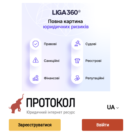
UA
Зареєструватися
Ввійти