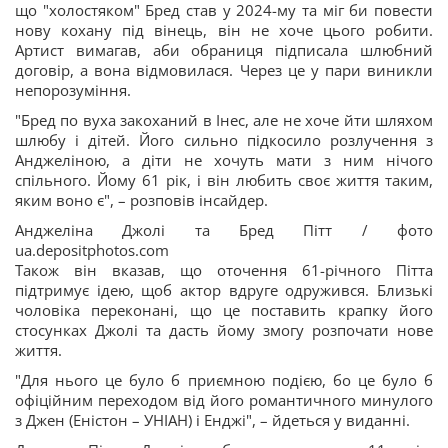
що "холостяком" Бред став у 2024-му та міг би повести
нову кохану під вінець, він не хоче цього робити.
Артист вимагав, аби обраниця підписала шлюбний
договір, а вона відмовилася. Через це у пари виникли
непорозуміння.
"Бред по вуха закоханий в Інес, але не хоче йти шляхом
шлюбу і дітей. Його сильно підкосило розлучення з
Анджеліною, а діти не хочуть мати з ним нічого
спільного. Йому 61 рік, і він любить своє життя таким,
яким воно є", – розповів інсайдер.
Анджеліна Джолі та Бред Пітт / фото
ua.depositphotos.com
Також він вказав, що оточення 61-річного Пітта
підтримує ідею, щоб актор вдруге одружився. Близькі
чоловіка переконані, що це поставить крапку його
стосунках Джолі та дасть йому змогу розпочати нове
життя.
"Для нього це було б приємною подією, бо це було б
офіційним переходом від його романтичного минулого
з Джен (Еністон – УНІАН) і Енджі", – йдеться у виданні.