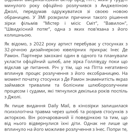
минулого року офіційно розлучився з Анджеліною
Джолі, передумав одружуватися зі своєю новою
обраницею. У ЗМІ розкрили причини такого рішення
зірки фільмів "Містер і місіс Сміт", "Вавилон",
"Швидкісний потяг", одна з яких пов'язана з його
колишньою.
Як відомо, з 2022 року артист перебуває у стосунках з
32-річною дизайнеркою ювелірних прикрас Інес Де
Рамон. Партнери закохані один в одного та планували
укласти офіційний шлюб, але зірка Голлівуду поки що
відклав це питання. Річ у тім, що на Пітта негативно
вплинув процес розлучення з його ексобраницею. На
момент початку стосунки з Де Рамон знаменитість якраз
займався тривалим та болісним шлюборозлучним
процесом і судами, які тягнулися декілька років поспіль
з Джолі.
Як пише видання Daily Mail, в кінозірки залишилася
психологічна травма через шлюб та розрив стосунків з
акторкою. Він розчарований її поведінкою та тим, що
від нього відвернулися їхні діти. Однак не лише це
вплинуло на його можливе розлучення з Інес. Попри те,