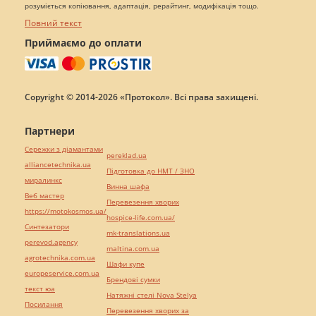
розуміється копіювання, адаптація, рерайтинг, модифікація тощо.
Повний текст
Приймаємо до оплати
Copyright © 2014-2026 «Протокол». Всі права захищені.
Партнери
Сережки з діамантами
pereklad.ua
alliancetechnika.ua
Підготовка до НМТ / ЗНО
миралинкс
Винна шафа
Веб мастер
Перевезення хворих
https://motokosmos.ua/
hospice-life.com.ua/
Синтезатори
mk-translations.ua
perevod.agency
maltina.com.ua
agrotechnika.com.ua
Шафи купе
europeservice.com.ua
Брендові сумки
текст юа
Натяжні стелі Nova Stelya
Посилання
Перевезення хворих за