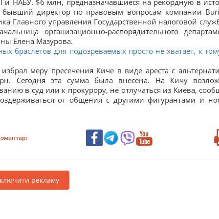
 и НАБУ. $6 млн, предназначавшиеся на рекордную в ист
ы бывший директор по правовым вопросам компании Bur
ика Главного управления Государственной налоговой служ
альница организационно-распорядительного департам
ны Елена Мазурова.
ых браслетов для подозреваемых просто не хватает, к том
збрал меру пресечения Киче в виде ареста с альтернат
грн. Сегодня эта сумма была внесена. На Кичу возло
анию в суд или к прокурору, не отлучаться из Киева, сооб
воздерживаться от общения с другими фигурантами и но
оментарі
дключити рекламу