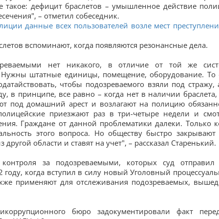
 такое: дефицит браслетов – умышленное действие поли
сечения", – отметил собеседник.
лиции данные всех пользователей возле мест преступлени
слетов вспоминают, когда появляются резонансные дела.
зреваемыми нет никакого, в отличие от той же сис
 Нужны штатные единицы, помещение, оборудование. То 
атайствовать, чтобы подозреваемого взяли под стражу, 
у, в принципе, все равно – когда нет в наличии браслета,
яют под домашний арест и возлагают на полицию обязанн
полицейские приезжают раз в три-четыре недели и смот
ния. Граждане от данной проблематики далеки. Только к
альность этого вопроса. Но обществу быстро закрывают 
другой области и ставят на учет", – рассказал Старенький.
 контроля за подозреваемыми, которых суд отправил
2 году, когда вступил в силу новый Уголовный процессуал
также применяют для отслеживания подозреваемых, выше
икоррупционного бюро задокументировали факт пере