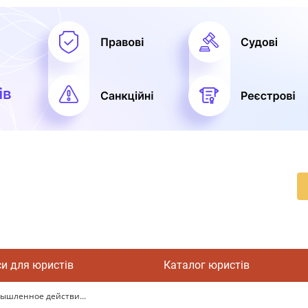
си для юристів
Каталог юристів
ышленное действи...