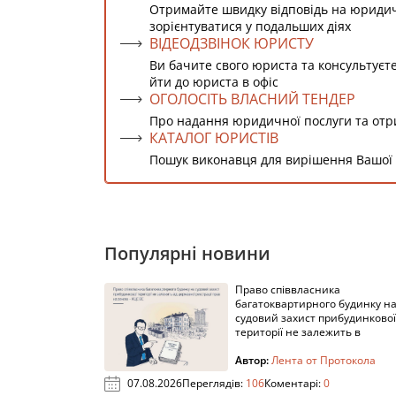
Отримайте швидку відповідь на юриди
зорієнтуватися у подальших діях
ВІДЕОДЗВІНОК ЮРИСТУ
Ви бачите свого юриста та консультуєт
йти до юриста в офіс
ОГОЛОСІТЬ ВЛАСНИЙ ТЕНДЕР
Про надання юридичної послуги та от
КАТАЛОГ ЮРИСТІВ
Пошук виконавця для вирішення Вашої
Популярні новини
Право співвласника
багатоквартирного будинку н
судовий захист прибудинкової
території не залежить в
Автор:
Лента от Протокола
07.08.2026
Переглядів:
106
Коментарі:
0