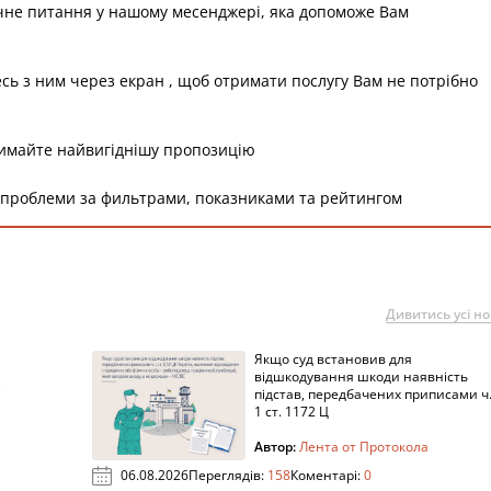
чне питання у нашому месенджері, яка допоможе Вам
есь з ним через екран , щоб отримати послугу Вам не потрібно
римайте найвигіднішу пропозицію
 проблеми за фильтрами, показниками та рейтингом
Дивитись усі н
Якщо суд встановив для
а
відшкодування шкоди наявність
підстав, передбачених приписами ч
1 ст. 1172 Ц
Автор:
Лента от Протокола
06.08.2026
Переглядів:
158
Коментарі:
0