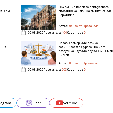
НБУ змінив правила примусового
лік від
списання коштів: що зміниться для
боржників
Автор:
Лента от Протокола
06.08.2026
Переглядів:
404
Коментарі:
0
Чоловік помер, але позика
ання
залишилася: як фраза «на його
розсуд» коштувала дружині $1,1 млн
ВС у сп
Автор:
Лента от Протокола
05.08.2026
Переглядів:
603
Коментарі:
0
legram
viber
youtube