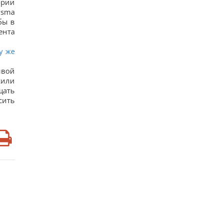
ории
16
isma
Туреччина закрила Чорне море для суден, що
бы в
прямували до Росії та України, - Bloomberg
14
ента
Гороскоп на 9 серпня за картами Таро:
Скорпіонам – втома, Стрільцям – зрада
у же
20
9 серпня: церковне свято сьогодні, про що
ивой
краще мовчати цього дня
жили
20
На Херсонщині росіянам наказали почати
щать
"вільне полювання" на автотранспорт, - ОВА
сить
16