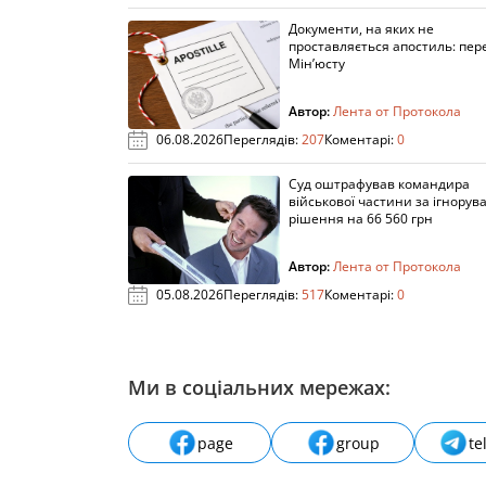
Документи, на яких не
проставляється апостиль: пере
Мін’юсту
Автор:
Лента от Протокола
06.08.2026
Переглядів:
207
Коментарі:
0
Суд оштрафував командира
військової частини за ігнорув
рішення на 66 560 грн
Автор:
Лента от Протокола
05.08.2026
Переглядів:
517
Коментарі:
0
Ми в соціальних мережах:
page
group
te