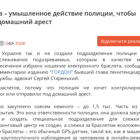
в – умышленное действие полиции, чтобы
 домашний арест
Відключити рекл
0
3508
 Украине так и не создали подразделение полиции
тслеживания подозреваемых, которым в качестве 
есечения избрано ношение электронного браслета, сообщ
мментарии изданию "
ГОРДОН
" бывший глава пенитенциа
ужбы, адвокат Сергей Старенький.
аслетов, потому что полиция не хочет контролиро
ог или отправили под домашний арест.
ло закуплено совсем немного – до 1,5 тыс. Часть из
рытия. Это зона ответственности полиции, она должна заку
 и создать специальное подразделение для слежк
инговый центр не создан, а слежка за браслетом возложен
браслеты – это обычный GPS-датчик, такой же, как в маши
о круглосуточного наблюдения за человеком в онлайн-реж