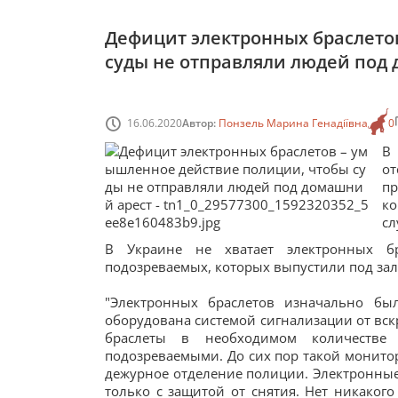
Дефицит электронных браслето
суды не отправляли людей под
16.06.2020
Автор:
Понзель Марина Генадіївна
0
В
о
пр
ко
сл
В Украине не хватает электронных бр
подозреваемых, которых выпустили под зал
"Электронных браслетов изначально бы
оборудована системой сигнализации от вск
браслеты в необходимом количестве
подозреваемыми. До сих пор такой монитор
дежурное отделение полиции. Электронные 
только с защитой от снятия. Нет никаког