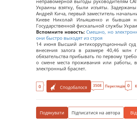
неправомерной выгоды руководителям САП
Украины взятку, были изъяты. Задержан
Андрей Кича, первый заместитель начальн
Киеве Николай Ильяшенко и бывшая нач
Государственной фискальной службы Украи
Вспомните новость:
Смешно, но электронн
они быстро выходят из строя
14 июня Высший антикоррупционный суд и
внесения залога в размере 40,46 млн 
обязательства прибывать по первому требов
о смене места проживания или работы, 
электронный браслет.
0
3508
0
Переглядів
К
Сподобалося
Подякувати
Підписатися на автора
Ві