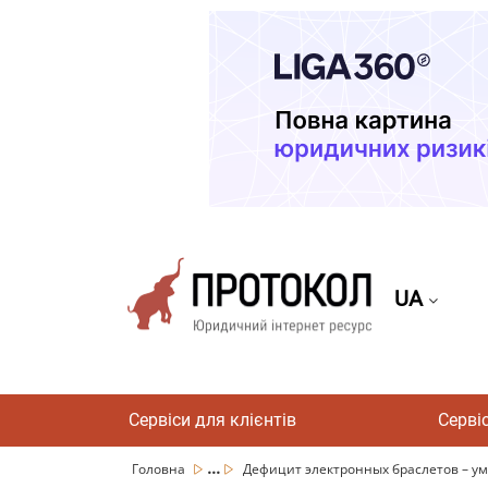
UA
Сервіси для клієнтів
Серві
...
Головна
Дефицит электронных браслетов – ум