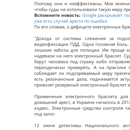
Поэтому они и неэффективны. Мое мнение
чтобы суды не использовали такую меру пре
Вспомните новость:
Google раскрывает по
уже есть случай ареста по ошибке
По его словам, о дефиците электронных бра
"Дохода от системы слежения за подо
видеофиксации ПДД. Одна головная боль.
лишние заботы для полиции. Им проще ход
надевали на него электронный браслет. Суд
берут человека под стражу либо отправл
периодически проверять. А на практике 
соблюдает ли подозреваемый меру пресече
есть резонансные дела, поднимается акту
привозят резервный электронный браслет из 
Применение электронного браслета для
домашний арест, в Украине началось в 201
кодекс. Электронные средства контроля 
под залог.
12 июня детективы Национального ант