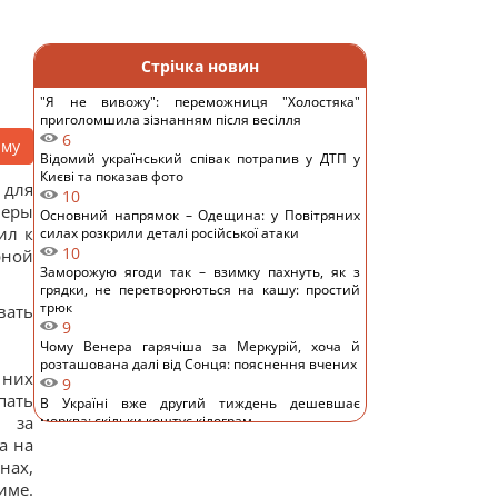
Стрічка новин
"Я не вивожу": переможниця "Холостяка"
приголомшила зізнанням після весілля
6
аму
Відомий український співак потрапив у ДТП у
Києві та показав фото
 для
10
меры
Основний напрямок – Одещина: у Повітряних
ил к
силах розкрили деталі російської атаки
10
рной
Заморожую ягоди так – взимку пахнуть, як з
грядки, не перетворюються на кашу: простий
трюк
вать
9
Чому Венера гарячіша за Меркурій, хоча й
розташована далі від Сонця: пояснення вчених
 них
9
пать
В Україні вже другий тиждень дешевшає
и за
морква: скільки коштує кілограм
11
а на
5 пристроїв, якими ви користуєтеся щодня, але
нах,
забуваєте перезавантажувати
име.
10