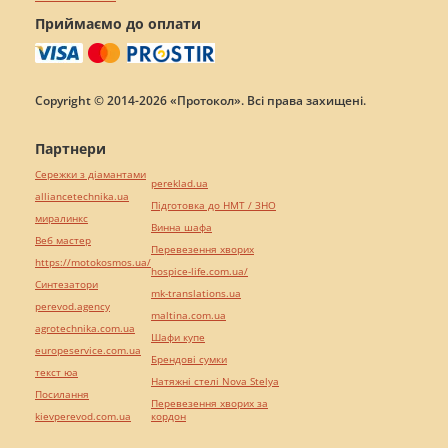
Приймаємо до оплати
Copyright © 2014-2026 «Протокол». Всі права захищені.
Партнери
Сережки з діамантами
pereklad.ua
alliancetechnika.ua
Підготовка до НМТ / ЗНО
миралинкс
Винна шафа
Веб мастер
Перевезення хворих
https://motokosmos.ua/
hospice-life.com.ua/
Синтезатори
mk-translations.ua
perevod.agency
maltina.com.ua
agrotechnika.com.ua
Шафи купе
europeservice.com.ua
Брендові сумки
текст юа
Натяжні стелі Nova Stelya
Посилання
Перевезення хворих за
kievperevod.com.ua
кордон