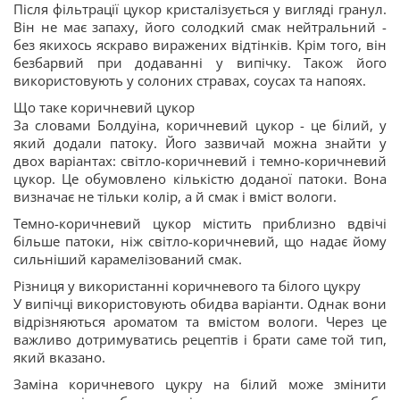
Після фільтрації цукор кристалізується у вигляді гранул.
Він не має запаху, його солодкий смак нейтральний -
без якихось яскраво виражених відтінків. Крім того, він
безбарвий при додаванні у випічку. Також його
використовують у солоних стравах, соусах та напоях.
Що таке коричневий цукор
За словами Болдуіна, коричневий цукор - це білий, у
який додали патоку. Його зазвичай можна знайти у
двох варіантах: світло-коричневий і темно-коричневий
цукор. Це обумовлено кількістю доданої патоки. Вона
визначає не тільки колір, а й смак і вміст вологи.
Темно-коричневий цукор містить приблизно вдвічі
більше патоки, ніж світло-коричневий, що надає йому
сильніший карамелізований смак.
Різниця у використанні коричневого та білого цукру
У випічці використовують обидва варіанти. Однак вони
відрізняються ароматом та вмістом вологи. Через це
важливо дотримуватись рецептів і брати саме той тип,
який вказано.
Заміна коричневого цукру на білий може змінити