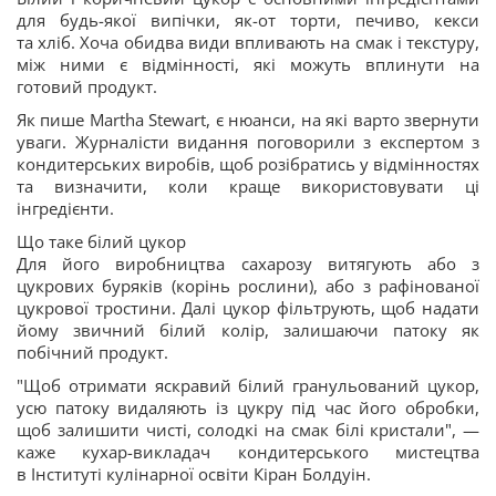
для будь-якої випічки, як-от торти, печиво, кекси
та хліб. Хоча обидва види впливають на смак і текстуру,
між ними є відмінності, які можуть вплинути на
готовий продукт.
Як пише Martha Stewart, є нюанси, на які варто звернути
уваги. Журналісти видання поговорили з експертом з
кондитерських виробів, щоб розібратись у відмінностях
та визначити, коли краще використовувати ці
інгредієнти.
Що таке білий цукор
Для його виробництва сахарозу витягують або з
цукрових буряків (корінь рослини), або з рафінованої
цукрової тростини. Далі цукор фільтрують, щоб надати
йому звичний білий колір, залишаючи патоку як
побічний продукт.
"Щоб отримати яскравий білий гранульований цукор,
усю патоку видаляють із цукру під час його обробки,
щоб залишити чисті, солодкі на смак білі кристали", —
каже кухар-викладач кондитерського мистецтва
в Інституті кулінарної освіти Кіран Болдуін.