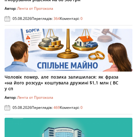
Автор:
Лента от Протокола
05.08.2026
Переглядів:
364
Коментарі:
0
Чоловік помер, але позика залишилася: як фраза
«на його розсуд» коштувала дружині $1,1 млн ( ВС
у сп
Автор:
Лента от Протокола
05.08.2026
Переглядів:
469
Коментарі:
0