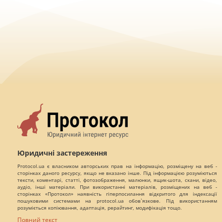
Юридичні застереження
Protocol.ua є власником авторських прав на інформацію, розміщену на веб -
сторінках даного ресурсу, якщо не вказано інше. Під інформацією розуміються
тексти, коментарі, статті, фотозображення, малюнки, ящик-шота, скани, відео,
аудіо, інші матеріали. При використанні матеріалів, розміщених на веб -
сторінках «Протокол» наявність гіперпосилання відкритого для індексації
пошуковими системами на protocol.ua обов`язкове. Під використанням
розуміється копіювання, адаптація, рерайтинг, модифікація тощо.
Повний текст