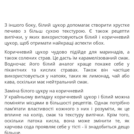
З іншого боку, білий цукор допомагає створити хрустке
печиво з більш сухою текстурою. Є також рецепти
випічки, у яких використовуються білий і коричневий
цукор, щоб отримати найкращі аспекти обох.
Коричневий цукор чудово підійде для маринадів, а
також солених страв. Це дасть їм карамелізований смак.
Водночас його білий аналог краще покаже себе у
пікантних та кислих стравах. Також він частіше
використовується у напоях, таких як лимонад, чай або
кава, оскільки має нейтральний смак.
Заміна білого цукру на коричневий
У крайньому випадку коричневий цукор і білий можна
поміняти місцями в більшості рецептів. Однак потрібно
пам'ятати властивості кожного з них і розуміти, як це
вплине на колір, смак та текстуру випічки. Крім того,
оскільки патока кисла, вона може змінити те, як
харчова сода проявляє себе у тісті - її знадобиться дещо
більше.