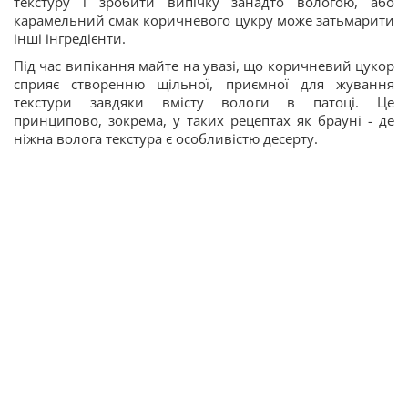
текстуру і зробити випічку занадто вологою, або
карамельний смак коричневого цукру може затьмарити
інші інгредієнти.
Під час випікання майте на увазі, що коричневий цукор
сприяє створенню щільної, приємної для жування
текстури завдяки вмісту вологи в патоці. Це
принципово, зокрема, у таких рецептах як брауні - де
ніжна волога текстура є особливістю десерту.