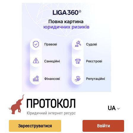
UA
Зареєструватися
Ввійти