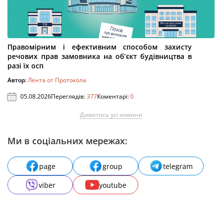
Правомірним і ефективним способом захисту
речових прав замовника на об’єкт будівництва в
разі їх осп
Автор:
Лента от Протокола
05.08.2026
Переглядів:
377
Коментарі:
0
Дивитись усі новини
Ми в соціальних мережах:
page
group
telegram
viber
youtube