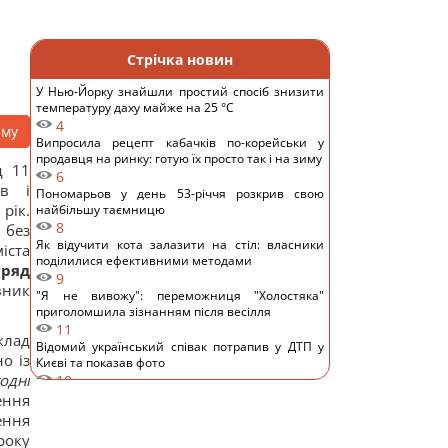
Стрічка новин
У Нью-Йорку знайшли простий спосіб знизити
температуру даху майже на 25 °C
4
аму
Випросила рецепт кабачків по-корейськи у
продавця на ринку: готую їх просто так і на зиму
д 11
6
ів і
Пономарьов у день 53-річчя розкрив свою
рік.
найбільшу таємницю
8
 без
Як відучити кота залазити на стіл: власники
іста
поділилися ефективними методами
уряд
9
вник
"Я не вивожу": переможниця "Холостяка"
приголомшила зізнанням після весілля
11
клад
Відомий український співак потрапив у ДТП у
о із
Києві та показав фото
одні
10
Основний напрямок – Одещина: у Повітряних
ення
силах розкрили деталі російської атаки
ення
11
року