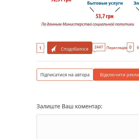
0
2447
1
Переглядів
К
Сподобалося
Підписатися на автора
Відключити рекл
Залиште Ваш коментар: