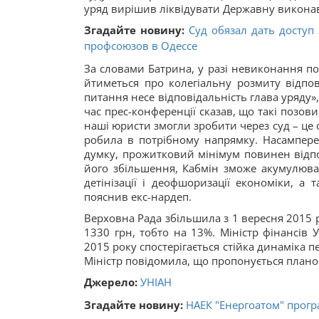
уряд вирішив ліквідувати Державну викона
Згадайте новину:
Суд обязал дать досту
профсоюзов в Одессе
За словами Батрина, у разі невиконання по
йтиметься про колегіальну розмиту відпові
питання несе відповідальність глава уряду»
час прес-конференції сказав, що такі позо
наші юристи змогли зробити через суд – це 
робила в потрібному напрямку. Насамперед
думку, прожитковий мінімум повинен відпові
його збільшення, Кабмін зможе акумулюват
детінізації і деофшоризації економіки, а
пояснив екс-нардеп.
Верховна Рада збільшила з 1 вересня 2015 
1330 грн, тобто на 13%. Міністр фінансів 
2015 року спостерігається стійка динаміка
Міністр повідомила, що пропонується плано
Джерело:
УНІАН
Згадайте новину:
НАЕК "Енергоатом" програ