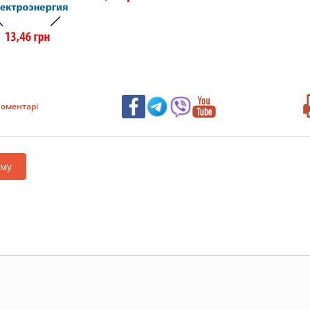
оментарі
аму