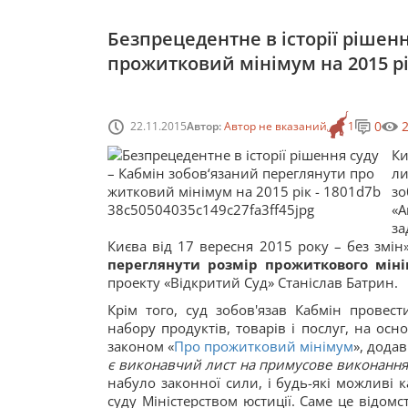
Безпрецедентне в історії рішен
прожитковий мінімум на 2015 р
0
22.11.2015
Автор:
Автор не вказаний
1
Ки
л
зо
«А
за
Києва від 17 вересня 2015 року – без змін»
переглянути розмір прожиткового міні
проекту «Відкритий Суд» Станіслав Батрин.
Крім того, суд зобов'язав Кабмін провест
набору продуктів, товарів і послуг, на осн
законом «
Про прожитковий мінімум
», дода
є виконавчий лист на примусове виконання 
набуло законної сили, і будь-які можливі 
суду Міністерством юстиції. Саме це відомст