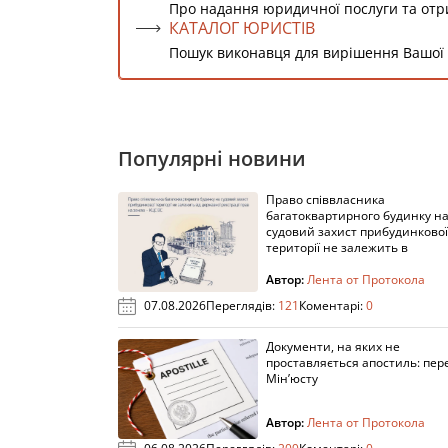
Про надання юридичної послуги та от
КАТАЛОГ ЮРИСТІВ
Пошук виконавця для вирішення Вашої
Популярні новини
Право співвласника
багатоквартирного будинку н
судовий захист прибудинкової
території не залежить в
Автор:
Лента от Протокола
07.08.2026
Переглядів:
121
Коментарі:
0
Документи, на яких не
проставляється апостиль: пере
Мін’юсту
Автор:
Лента от Протокола