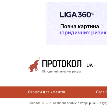
UA
Сервіси для клієнтів
Серві
...
Головна
Безпрецедентне в історії рішення суду