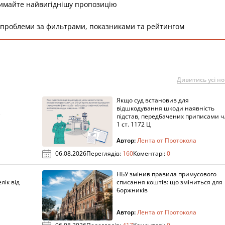
римайте найвигіднішу пропозицію
 проблеми за фильтрами, показниками та рейтингом
Дивитись усі н
Якщо суд встановив для
а
відшкодування шкоди наявність
підстав, передбачених приписами ч
1 ст. 1172 Ц
Автор:
Лента от Протокола
06.08.2026
Переглядів:
160
Коментарі:
0
НБУ змінив правила примусового
лік від
списання коштів: що зміниться для
боржників
Автор:
Лента от Протокола