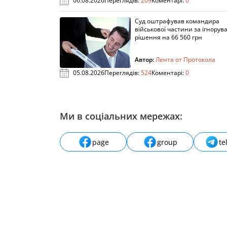
06.08.2026
Переглядів:
209
Коментарі:
0
Суд оштрафував командира
військової частини за ігнорув
рішення на 66 560 грн
Автор:
Лента от Протокола
05.08.2026
Переглядів:
524
Коментарі:
0
Ми в соціальних мережах:
page
group
te