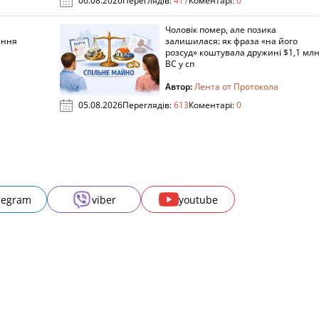
06.08.2026
Переглядів:
417
Коментарі:
0
Чоловік помер, але позика
ання
залишилася: як фраза «на його
розсуд» коштувала дружині $1,1 млн
ВС у сп
Автор:
Лента от Протокола
05.08.2026
Переглядів:
613
Коментарі:
0
legram
viber
youtube