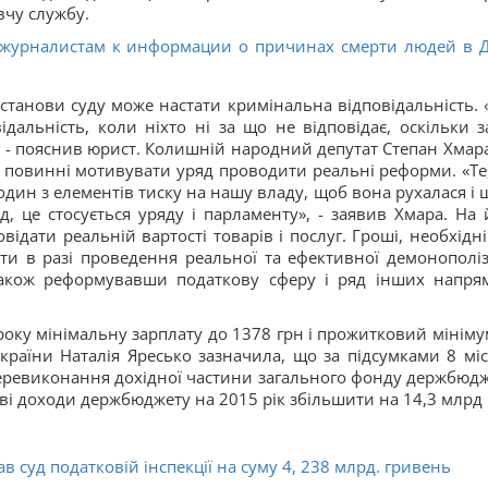
вчу службу.
п журналистам к информации о причинах смерти людей в 
станови суду може настати кримінальна відповідальність. «
дальність, коли ніхто ні за що не відповідає, оскільки з
, - пояснив юрист. Колишній народний депутат Степан Хмара
ви повинні мотивувати уряд проводити реальні реформи. «Те
один з елементів тиску на нашу владу, щоб вона рухалася і 
, це стосується уряду і парламенту», - заявив Хмара. На 
дати реальній вартості товарів і послуг. Гроші, необхідні
и в разі проведення реальної та ефективної демонополіза
 також реформувавши податкову сферу і ряд інших напрям
року мінімальну зарплату до 1378 грн і прожитковий мініму
України Наталія Яресько зазначила, що за підсумками 8 міс
 перевиконання дохідної частини загального фонду держбюдж
ві доходи держбюджету на 2015 рік збільшити на 14,3 млрд 
в суд податковій інспекції на суму 4, 238 млрд. гривень