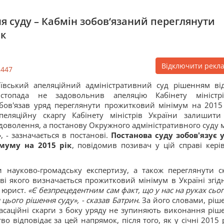
ня суду – Кабмін зобов‘язаний переглянути
ік
Відключити рекл
2447
ївський апеляційний адміністративний суд рішенням ві
истопада не задовольнив апеляцію Кабінету міністр
бов'язав уряд переглянути прожитковий мінімум на 2015 
пеляційну скаргу Кабінету міністрів України залишити
доволення, а постанову Окружного адміністративного суду м
, - зазначається в постанові.
Постанова суду зобов'язує 
муму на 2015 рік
, повідомив позивач у цій справі кері
и науково-громадську експертизу, а також переглянути с
ові якого визначається прожитковий мінімум в Україні згідн
в юрист.
«Є безпрецедентним сам факт, що у нас на руках сьог
цього рішення суду», - сказав Батрин
. За його словами, ріш
касаційні скарги з боку уряду не зупиняють виконання ріш
во відповідає за цей напрямок, після того, як у січні 2015 