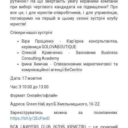
рутиною? На що звертають увагу керівники компаній
при виборі чергового кандидата на підвищення? Про
все це, і для юристів-співробітників, і для управлінців,
поговоримо на першій в цьому сезоні зустрічі клубу
юристів!
Спікери нашої зустрічі:
Віра Проценко - Кар’єрна консультантка,
керівниця GOLOVABOUTIQUE
Олексій Кравченко - Засновник Business
Consulting Academy
Ірина Химчак - Співзасновник маркетингової та
комунікаційної агенції BeCentric
Дата: 17 жовтня
Час: З 10.00 до 13.00
Формат: Онлайн/офлайн
Адреса: Green Hall, вул.Б.Хмельницького, 16-22.
Зареєструватись можна за посиланням:
https://bit.ly/2EcPaoD
BCA LAWYERS CLUB (КЛУБ ЮРИСТІВ) – це сучасний