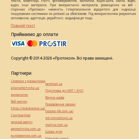
тексти, коментарі, статті, фотозображення, малюнки, ящик-шота, скани, відео,
аудіо, інші матеріали. При використанні матеріалів, розміщених на веб -
сторінках «Протокол» наявність гіперпосилання відкритого для індексації
пошуковими системами на protocol.ua обов`язкове. Під використанням розуміється
копіювання, адаптація, рерайтинг, модифікація тощо.
Повний текст
Приймаємо до оплати
Copyright © 2014-2026 «Протокол». Всі права захищені.
Партнери
Сережки з діамантами
pereklad.ua
alliancetechnika.ua
Підготовка до НМТ / ЗНО
миралинкс
Винна шафа
Веб мастер
Перевезення хворих
https://motokosmos.ua/
hospice-life.com.ua/
Синтезатори
mk-translations.ua
perevod.agency
maltina.com.ua
agrotechnika.com.ua
Шафи купе
europeservice.com.ua
Брендові сумки