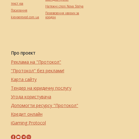
текст юа
Натяжні стелі Nova Stelya
Посилання
Перевезення хворих за
kievperevod.com.ua
кордон
Про проект
Реклама на "Протокол"
"Протокол" без реклами!
Карта сайту
Тендер на юридичну послугу
Угода користувача
Допомогти ресурсу "Протокол"
Кредит онлайн
iGaming Protocol