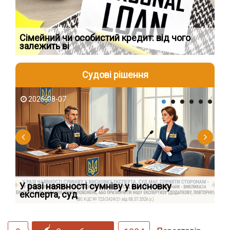
Сімейний чи особистий кредит: від чого
Пр
залежить ві
по
Судові рішення
2026-08-07
2
У разі наявності сумніву у висновку
Як
експерта, суд
вк