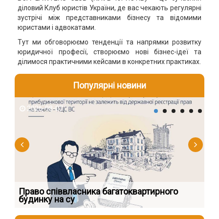
діловий Клуб юристів України, де вас чекають регулярні
зустрічі між представниками бізнесу та відомими
юристами і адвокатами.
Тут ми обговорюємо тенденції та напрямки розвитку
юридичної професії, створюємо нові бізнес-ідеї та
ділимося практичними кейсами в конкретних практиках.
Популярні новини
2026-08-07
2
к
Право співвласника багатоквартирного
Як
будинку на су
шк