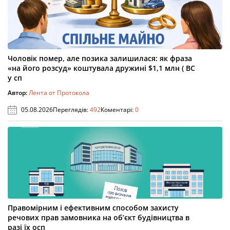
Чоловік помер, але позика залишилася: як фраза
«на його розсуд» коштувала дружині $1,1 млн ( ВС
у сп
Автор:
Лента от Протокола
05.08.2026
Переглядів:
492
Коментарі:
0
Правомірним і ефективним способом захисту
речових прав замовника на об’єкт будівництва в
разі їх осп