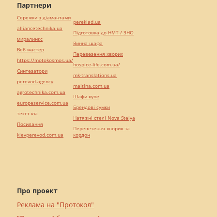
Партнери
Сережки з діамантами
pereklad.ua
alliancetechnika.ua
Підготовка до НМТ / ЗНО
миралинкс
Винна шафа
Веб мастер
Перевезення хворих
https://motokosmos.ua/
hospice-life.com.ua/
Синтезатори
mk-translations.ua
perevod.agency
maltina.com.ua
agrotechnika.com.ua
Шафи купе
europeservice.com.ua
Брендові сумки
текст юа
Натяжні стелі Nova Stelya
Посилання
Перевезення хворих за
kievperevod.com.ua
кордон
Про проект
Реклама на "Протокол"