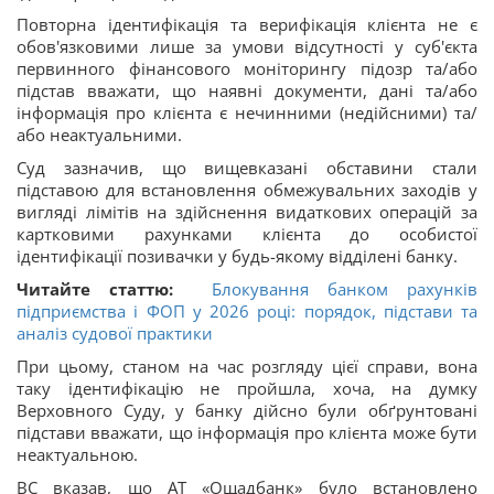
Повторна ідентифікація та верифікація клієнта не є
обов'язковими лише за умови відсутності у суб'єкта
первинного фінансового моніторингу підозр та/або
підстав вважати, що наявні документи, дані та/або
інформація про клієнта є нечинними (недійсними) та/
або неактуальними.
Суд зазначив, що вищевказані обставини стали
підставою для встановлення обмежувальних заходів у
вигляді лімітів на здійснення видаткових операцій за
картковими рахунками клієнта до особистої
ідентифікації позивачки у будь-якому відділені банку.
Читайте статтю:
Блокування банком рахунків
підприємства і ФОП у 2026 році: порядок, підстави та
аналіз судової практики
При цьому, станом на час розгляду цієї справи, вона
таку ідентифікацію не пройшла, хоча, на думку
Верховного Суду, у банку дійсно були обґрунтовані
підстави вважати, що інформація про клієнта може бути
неактуальною.
ВС вказав, що АТ «Ощадбанк» було встановлено