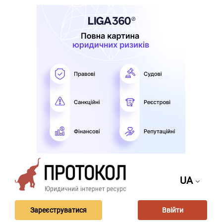
UA
Зареєструватися
Ввійти