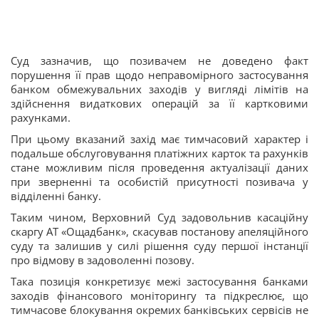
Суд зазначив, що позивачем не доведено факт
порушення її прав щодо неправомірного застосування
банком обмежувальних заходів у вигляді лімітів на
здійснення видаткових операцій за її картковими
рахунками.
При цьому вказаний захід має тимчасовий характер і
подальше обслуговування платіжних карток та рахунків
стане можливим після проведення актуалізації даних
при зверненні та особистій присутності позивача у
відділенні банку.
Таким чином, Верховний Суд задовольнив касаційну
скаргу АТ «Ощадбанк», скасував постанову апеляційного
суду та залишив у силі рішення суду першої інстанції
про відмову в задоволенні позову.
Така позиція конкретизує межі застосування банками
заходів фінансового моніторингу та підкреслює, що
тимчасове блокування окремих банківських сервісів не