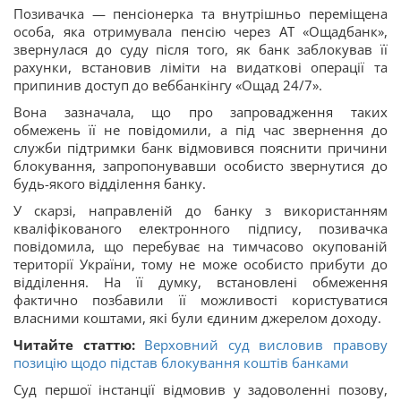
Позивачка — пенсіонерка та внутрішньо переміщена
особа, яка отримувала пенсію через АТ «Ощадбанк»,
звернулася до суду після того, як банк заблокував її
рахунки, встановив ліміти на видаткові операції та
припинив доступ до веббанкінгу «Ощад 24/7».
Вона зазначала, що про запровадження таких
обмежень її не повідомили, а під час звернення до
служби підтримки банк відмовився пояснити причини
блокування, запропонувавши особисто звернутися до
будь-якого відділення банку.
У скарзі, направленій до банку з використанням
кваліфікованого електронного підпису, позивачка
повідомила, що перебуває на тимчасово окупованій
території України, тому не може особисто прибути до
відділення. На її думку, встановлені обмеження
фактично позбавили її можливості користуватися
власними коштами, які були єдиним джерелом доходу.
Читайте статтю:
Верховний суд висловив правову
позицію щодо підстав блокування коштів банками
Суд першої інстанції відмовив у задоволенні позову,