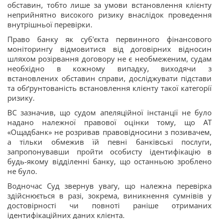
обставин, тобто лише за умови встановлення клієнту
неприйнятно високого ризику внаслідок проведення
внутрішньої перевірки.
Право банку як суб'єкта первинного фінансового
моніторингу відмовитися від договірних відносин
шляхом розірвання договору не є необмеженим, судам
необхідно в кожному випадку, виходячи з
встановлених обставин справи, досліджувати підстави
та обґрунтованість встановлення клієнту такої категорії
ризику.
ВС зазначив, що судом апеляційної інстанції не було
надано належної правової оцінки тому, що АТ
«Ощадбанк» не розривав правовідносини з позивачем,
а тільки обмежив їй певні банківські послуги,
запропонувавши пройти особисту ідентифікацію в
будь-якому відділенні банку, що останньою зроблено
не було.
Водночас Суд звернув увагу, що належна перевірка
здійснюється в разі, зокрема, виникнення сумнівів у
достовірності чи повноті раніше отриманих
ідентифікаційних даних клієнта.