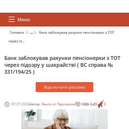
Меню
...
Головна
Банк заблокував рахунки пенсіонерки з ТОТ
через пі...
Банк заблокував рахунки пенсіонерки з ТОТ
через підозру у шахрайстві ( ВС справа №
331/194/25 )
Відключити рекламу
0
649
07.07.2026
Автор:
Лента от Протокола
0