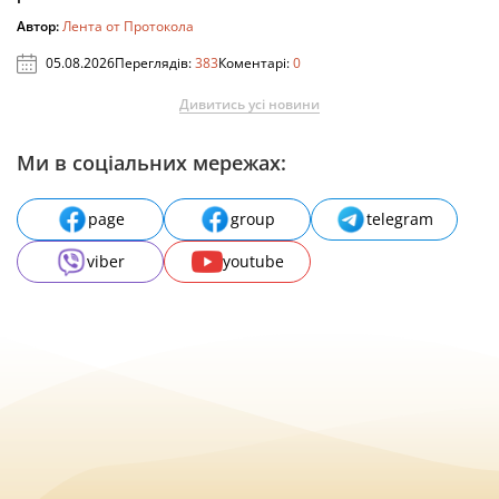
Автор:
Лента от Протокола
05.08.2026
Переглядів:
383
Коментарі:
0
Дивитись усі новини
Ми в соціальних мережах:
page
group
telegram
viber
youtube