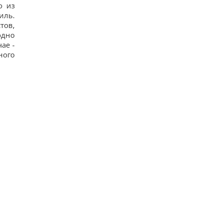
о из
иль.
тов,
одно
ае -
ного