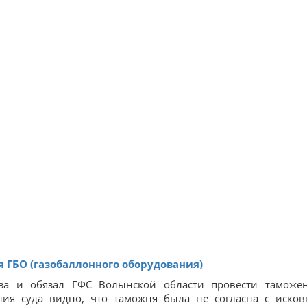
я ГБО (газобаллонного оборудования)
аза и обязал ГФС Волынской области провести таможе
ния суда видно, что таможня была не согласна с иско