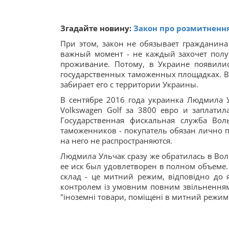
Згадайте новину:
Закон про розмитнення
При этом, закон не обязывает гражданина
важный момент - не каждый захочет получа
проживание. Потому, в Украине появили
государственных таможенных площадках. В 
забирает его с территории Украины.
В сентябре 2016 года украинка Людмила
Volkswagen Golf за 3800 евро и заплатил
Государственная фискальная служба Вол
таможенников - покупатель обязан лично п
на него не распространяются.
Людмила Ульчак сразу же обратилась в Во
ее иск был удовлетворен в полном объеме. 
склад - це митний режим, відповідно до я
контролем із умовним повним звільненням 
"іноземні товари, поміщені в митний режим 