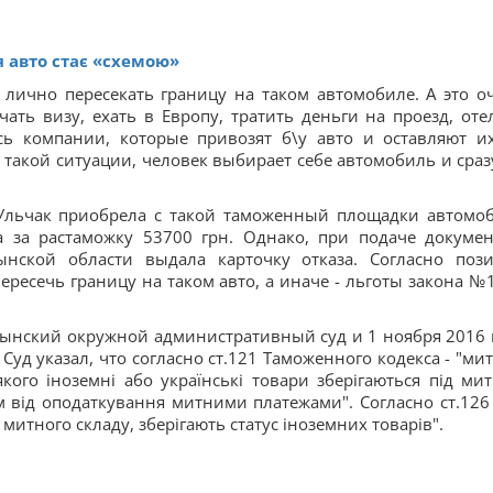
 авто стає «схемою»
 лично пересекать границу на таком автомобиле. А это о
ть визу, ехать в Европу, тратить деньги на проезд, оте
сь компании, которые привозят б\у авто и оставляют и
такой ситуации, человек выбирает себе автомобиль и сраз
 Ульчак приобрела с такой таможенный площадки автомо
а за растаможку 53700 грн. Однако, при подаче докумен
ынской области выдала карточку отказа. Согласно поз
ересечь границу на таком авто, а иначе - льготы закона №
лынский окружной административный суд и 1 ноября 2016 
Суд указал, что согласно ст.121 Таможенного кодекса - "ми
кого іноземні або українські товари зберігаються під ми
від оподаткування митними платежами". Согласно ст.126 
митного складу, зберігають статус іноземних товарів".