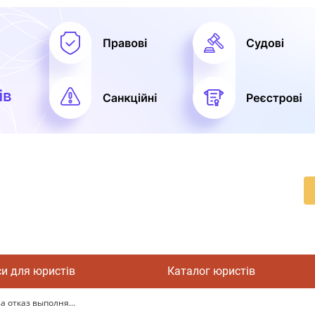
си для юристів
Каталог юристів
а отказ выполня...