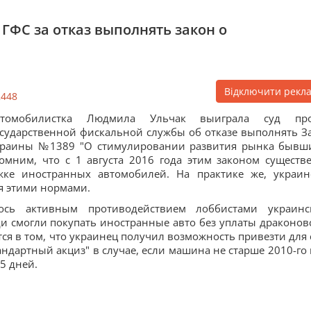
ГФС за отказ выполнять закон о
Відключити рекл
2448
втомобилистка Людмила Ульчак выиграла суд про
сударственной фискальной службы об отказе выполнять З
краины №1389 "О стимулировании развития рынка бывш
омним, что с 1 августа 2016 года этим законом существ
ке иностранных автомобилей. На практике же, украин
я этими нормами.
сь активным противодействием лоббистами украинс
ди смогли покупать иностранные авто без уплаты драконов
ся в том, что украинец получил возможность привезти для 
андартный акциз" в случае, если машина не старше 2010-го 
5 дней.