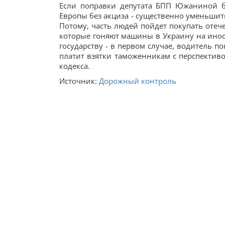
Если поправки депутата БПП Южаниной б
Европы без акциза - существенно уменьшить
Потому, часть людей пойдет покупать отеч
которые гоняют машины в Украину на иност
государству - в первом случае, водитель п
платит взятки таможенникам с перспектив
кодекса.
Источник:
Дорожный контроль