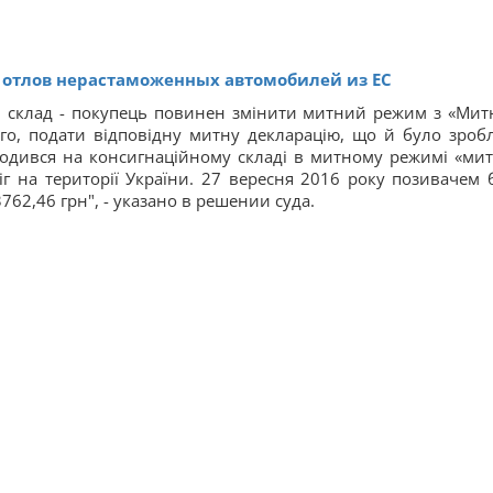
л отлов нерастаможенных автомобилей из ЕС
 склад - покупець повинен змінити митний режим з «Мит
го, подати відповідну митну декларацію, що й було зроб
ходився на консигнаційному складі в митному режимі «ми
іг на території України. 27 вересня 2016 року позивачем 
762,46 грн", - указано в решении суда.