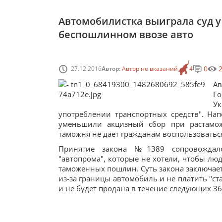
Автомобилистка выиграла суд у 
беспошлинном ввозе авто
0
27.12.2016
Автор:
Автор не вказаний
4
А
Го
У
употреблении транспортных средств". Нап
уменьшили акцизный сбор при растамож
таможня не дает гражданам воспользоватьс
Принятие закона №1389 сопровождало
"автопрома", которые не хотели, чтобы лю
таможенных пошлин. Суть закона заключает
из-за границы автомобиль и не платить "ст
и не будет продана в течение следующих 36