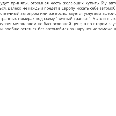
удут приняты, огромная часть желающих купить б\у авт
ся. Далеко не каждый поедет в Европу искать себе автомоб
ественный автопром или же воспользуется услугами аферис
ранных номерах под схему "вечный транзит". А это и выг
окупает металлолом по баснословной цене, а во втором случ
ой вообще остаться без автомобиля за нарушение таможен