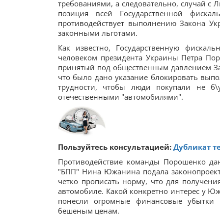
требованиями, а следовательно, случай с 
позиция всей Государственной фиска
противодействует выполнению Закона Ук
законными льготами.
Как известно, Государственную фискаль
человеком президента Украины Петра Пор
принятый под общественным давлением За
что было дано указание блокировать выпо
трудности, чтобы люди покупали не б
отечественными "автомобилями".
Пользуйтесь консультацией:
Дубликат т
Противодействие команды Порошенко данн
"БПП" Нина Южанина подала законопроек
четко прописать норму, что для получени
автомобиле. Какой конкретно интерес у Юж
понесли огромные финансовые убытки 
бешеным ценам.