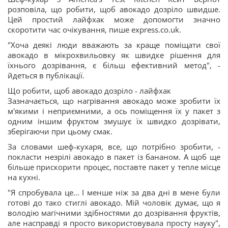
розповіла, що робити, щоб авокадо дозріло швидше.
Цей простий лайфхак може допомогти значно
скоротити час очікування, пише express.co.uk.
"Хоча деякі люди вважають за краще поміщати свої
авокадо в мікрохвильовку як швидке рішення для
їхнього дозрівання, є більш ефективний метод", -
йдеться в публікації.
Що робити, щоб авокадо дозріло - лайфхак
Зазначається, що нагрівання авокадо може зробити їх
м'якими і неприємними, а ось поміщення їх у пакет з
одним іншим фруктом змушує їх швидко дозрівати,
зберігаючи при цьому смак.
За словами шеф-кухаря, все, що потрібно зробити, -
покласти незрілі авокадо в пакет із бананом. А щоб ще
більше прискорити процес, поставте пакет у тепле місце
на кухні.
"Я спробувала це... І менше ніж за два дні в мене були
готові до тако стиглі авокадо. Мій чоловік думає, що я
володію магічними здібностями до дозрівання фруктів,
але насправді я просто використовувала просту науку",