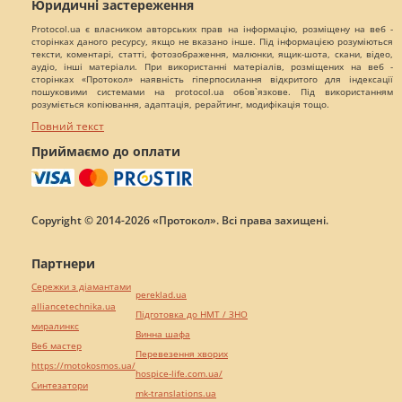
Юридичні застереження
Protocol.ua є власником авторських прав на інформацію, розміщену на веб -
сторінках даного ресурсу, якщо не вказано інше. Під інформацією розуміються
тексти, коментарі, статті, фотозображення, малюнки, ящик-шота, скани, відео,
аудіо, інші матеріали. При використанні матеріалів, розміщених на веб -
сторінках «Протокол» наявність гіперпосилання відкритого для індексації
пошуковими системами на protocol.ua обов`язкове. Під використанням
розуміється копіювання, адаптація, рерайтинг, модифікація тощо.
Повний текст
Приймаємо до оплати
Copyright © 2014-2026 «Протокол». Всі права захищені.
Партнери
Сережки з діамантами
pereklad.ua
alliancetechnika.ua
Підготовка до НМТ / ЗНО
миралинкс
Винна шафа
Веб мастер
Перевезення хворих
https://motokosmos.ua/
hospice-life.com.ua/
Синтезатори
mk-translations.ua