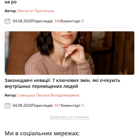
на ро
Автор:
Лента от Протокола
04.08.2026
Переглядів:
346
Коментарі:
0
Законодавчі новації: 7 ключових змін, які очікують
внутрішньо переміщених людей
Автор:
Савицька Оксана Володимирівна
04.08.2026
Переглядів:
501
Коментарі:
0
Дивитись усі новини
Ми в соціальних мережах: