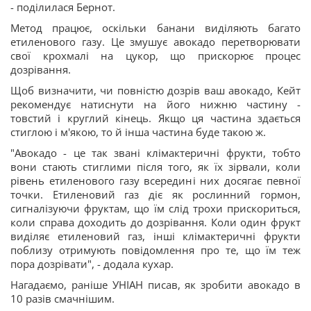
- поділилася Бернот.
Метод працює, оскільки банани виділяють багато
етиленового газу. Це змушує авокадо перетворювати
свої крохмалі на цукор, що прискорює процес
дозрівання.
Щоб визначити, чи повністю дозрів ваш авокадо, Кейт
рекомендує натиснути на його нижню частину -
товстий і круглий кінець. Якщо ця частина здається
стиглою і м'якою, то й інша частина буде такою ж.
"Авокадо - це так звані клімактеричні фрукти, тобто
вони стають стиглими після того, як їх зірвали, коли
рівень етиленового газу всередині них досягає певної
точки. Етиленовий газ діє як рослинний гормон,
сигналізуючи фруктам, що їм слід трохи прискориться,
коли справа доходить до дозрівання. Коли один фрукт
виділяє етиленовий газ, інші клімактеричні фрукти
поблизу отримують повідомлення про те, що їм теж
пора дозрівати", - додала кухар.
Нагадаємо, раніше УНІАН писав, як зробити авокадо в
10 разів смачнішим.