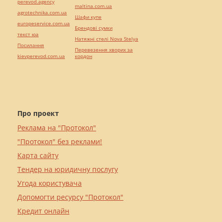
perevod.agency
maltina.com.ua
agrotechnika.com.ua
Шафи купе
europeservice.com.ua
Брендові сумки
текст юа
Натяжні стелі Nova Stelya
Посилання
Перевезення хворих за
kievperevod.com.ua
кордон
Про проект
Реклама на "Протокол"
"Протокол" без реклами!
Карта сайту
Тендер на юридичну послугу
Угода користувача
Допомогти ресурсу "Протокол"
Кредит онлайн