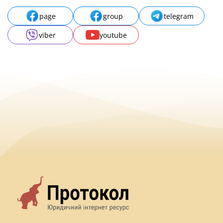
page
group
telegram
viber
youtube