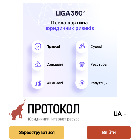
UA
Зареєструватися
Ввійти