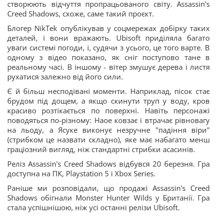
створюють відчуття пропрацьованого світу. Assassin's
Creed Shadows, схоже, саме такий проєкт.
Блогер NikTek опублікував у соцмережах добірку таких
деталей, і вони вражають. Ubisoft приділяла багато
уваги системі погоди, і, судячи з усього, це того варте. В
одному з відео показано, як сніг поступово тане в
реальному часі. В іншому - вітер змушує дерева і листя
рухатися залежно від його сили.
Є й більш несподівані моменти. Наприклад, пісок стає
брудом під дощем, а якщо скинути труп у воду, кров
красиво розтікається по поверхні. Навіть персонажі
поводяться по-різному: Наое ковзає і втрачає рівновагу
на льоду, а Ясуке виконує незручне "падіння віри"
(стрибком це назвати складно), яке має набагато менш
граціозний вигляд, ніж стандартні стрибки асасинів.
Реліз Assassin's Creed Shadows відбувся 20 березня. Гра
доступна на ПК, Playstation 5 і Xbox Series.
Раніше ми розповідали, що продажі Assassin's Creed
Shadows обігнали Monster Hunter Wilds у Британії. Гра
стала успішнішою, ніж усі останні релізи Ubisoft.