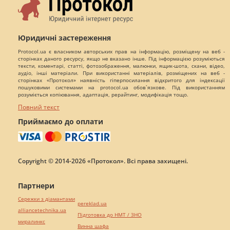
Юридичні застереження
Protocol.ua є власником авторських прав на інформацію, розміщену на веб -
сторінках даного ресурсу, якщо не вказано інше. Під інформацією розуміються
тексти, коментарі, статті, фотозображення, малюнки, ящик-шота, скани, відео,
аудіо, інші матеріали. При використанні матеріалів, розміщених на веб -
сторінках «Протокол» наявність гіперпосилання відкритого для індексації
пошуковими системами на protocol.ua обов`язкове. Під використанням
розуміється копіювання, адаптація, рерайтинг, модифікація тощо.
Повний текст
Приймаємо до оплати
Copyright © 2014-2026 «Протокол». Всі права захищені.
Партнери
Сережки з діамантами
pereklad.ua
alliancetechnika.ua
Підготовка до НМТ / ЗНО
миралинкс
Винна шафа