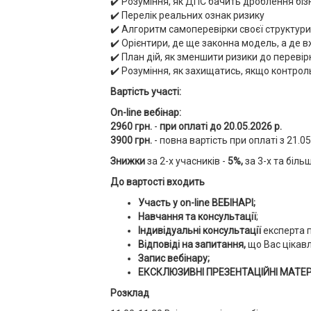
✔️ Розуміння, як ДПС бачить дроблення біз
✔️ Перелік реальних ознак ризику
✔️ Алгоритм самоперевірки своєї структури
✔️ Орієнтири, де ще законна модель, а де 
✔️ План дій, як зменшити ризики до перевір
✔️ Розуміння, як захищатись, якщо контрол
Вартість участі:
On-line вебінар:
2960 грн.
-
при оплаті до 20.05.2026 р.
3900 грн.
- повна вартість при оплаті з 21.05
Знижки
за 2-х учасників -
5%,
за 3-х та біль
До вартості входить
Участь у on-line ВЕБІНАРІ;
Навчання та консультації
;
Індивідуальні консультації
експерта п
Відповіді на запитання,
що Вас цікав
Запис вебінару;
ЕКСКЛЮЗИВНІ ПРЕЗЕНТАЦІЙНІ МАТЕР
Розклад