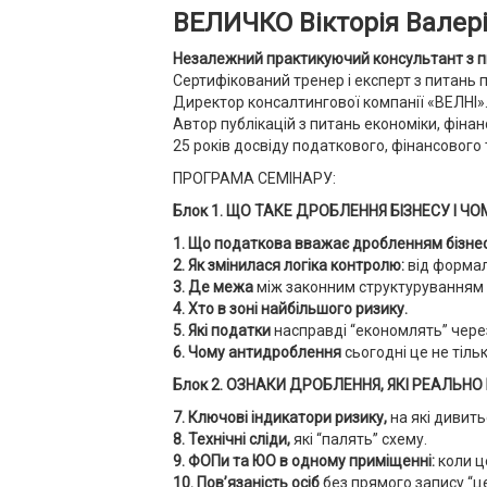
ВЕЛИЧКО Вікторія Валері
Незалежний практикуючий консультант з пи
Сертифікований тренер і експерт з питань 
Директор консалтингової компанії «ВЕЛНІ»
Автор публікацій з питань економіки, фінан
25 років досвіду податкового, фінансового
ПРОГРАМА СЕМІНАРУ:
Блок 1. ЩО ТАКЕ ДРОБЛЕННЯ БІЗНЕСУ І Ч
1. Що податкова вважає дробленням бізнесу
2. Як змінилася логіка контролю:
від формал
3. Де межа
між законним структуруванням 
4. Хто в зоні найбільшого ризику.
5. Які податки
насправді “економлять” чере
6. Чому антидроблення
сьогодні це не тіль
Блок 2. ОЗНАКИ ДРОБЛЕННЯ, ЯКІ РЕАЛЬНО
7. Ключові індикатори ризику,
на які дивить
8. Технічні сліди,
які “палять” схему.
9. ФОПи та ЮО в одному приміщенні:
коли ц
10. Пов’язаність осіб
без прямого запису “ц