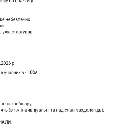
несу на практиці
вже небезпечно
ки
ь уже стартував
.2026 р.
ше учасників -
10%
!
ід час вебінару;
лять
(в т.ч. індивідуальні та надіслані заздалегідь);
ІАЛИ.