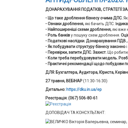
АНТИДРОБЛЕННЯ-2026: 
ДОНАРАХУВАННЯ ПОДАТКІВ, СТРАТЕГІЇ З
•
Що таке дроблення бізнесу очима ДПС.
Як
•
Ознаки дроблення,
які бачить ДПС. І
ндикат
•
Найпоширеніші схеми дроблення,
які вже
•
Роль банків
у пошуку схем дроблення.
Оці
•
Податкові наслідки. Донарахування ПДВ , 
•
Як побудувати структуру бізнесу законно
і
•
Перевірки, запити ДПС. Захист.
Що робити,
•
Коли треба перебудовувати модель. Розбі
•
Практичні рекомендації щодо побудови п
ДЛЯ: Бухгалтера, Аудитора, Юриста, Керівн
27 травня, ВЕБІНАР
(11:30-16:30)
Детально:
https://dku.in.ua/ep
Реєстрація: (067) 506-80-61
ДОПОВІДАЧ ТА КОНСУЛЬТАНТ: