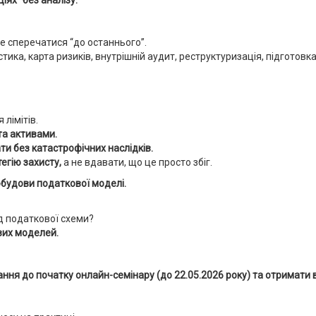
е сперечатися “до останнього”.
тика, карта ризиків, внутрішній аудит, реструктуризація, підготовк
 лімітів.
та активами.
и без катастрофічних наслідків.
егію захисту,
а не вдавати, що це просто збіг.
будови податкової моделі.
д податкової схеми?
вих моделей.
ня до початку онлайн-семінару (до 22.05.2026 року) та отримати ві