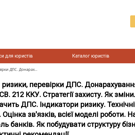
си для юристів
Каталог юристів
рки ДПС. Донарах...
изики, перевірки ДПС. Донарахування
СВ. 212 ККУ. Стратегії захисту. Як змін
ачить ДПС. Індикатори ризику. Технічні 
. Оцінка зв'язків, всієї моделі роботи.
ь банків. Як побудувати структуру біз
ктичні рекомендації