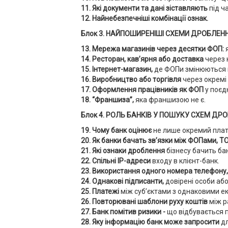
11. Які документи та дані зіставляють
під ч
12. Найнебезпечніші комбінації ознак.
Блок 3. НАЙПОШИРЕНІШІ СХЕМИ ДРОБЛЕНН
13. Мережа магазинів через десятки ФОП:
14. Ресторан, кав’ярня або доставка
через 
15. Інтернет-магазин,
де ФОПи змінюються п
16. Виробництво або торгівля
через окремі
17. Оформлення працівників як ФОП
у поєд
18. “Франшиза”,
яка франшизою не є.
Блок 4. РОЛЬ БАНКІВ У ПОШУКУ СХЕМ ДРО
19. Чому банк оцінює
не лише окремий платі
20. Як банки бачать зв’язки між ФОПами, Т
21. Які ознаки дроблення
бізнесу бачить ба
22. Спільні IP-адреси
входу в клієнт-банк.
23. Використання одного номера телефону, 
24. Однакові підписанти,
довірені особи або
25. Платежі
між суб’єктами з однаковими 
26. Повторювані шаблони руху коштів
між р
27. Банк помітив ризики -
що відбувається п
28. Яку інформацію банк може запросити
д