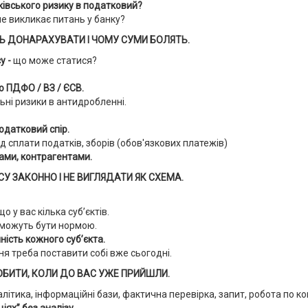
нківського ризику в податковий?
не викликає питань у банку?
ТЬ ДОНАРАХУВАТИ І ЧОМУ СУМИ БОЛЯТЬ.
у -
що може статися?
о ПДФО / ВЗ / ЄСВ.
ьні ризики в антидробленні.
одатковий спір.
д сплати податків, зборів (обов'язкових платежів)
ками, контрагентами.
СУ ЗАКОННО І НЕ ВИГЛЯДАТИ ЯК СХЕМА.
що у вас кілька суб’єктів.
і можуть бути нормою.
йність кожного суб’єкта.
ня треба поставити собі вже сьогодні.
 РОБИТИ, КОЛИ ДО ВАС УЖЕ ПРИЙШЛИ.
алітика, інформаційні бази, фактична перевірка, запит, робота по ко
іях” без аналізу.