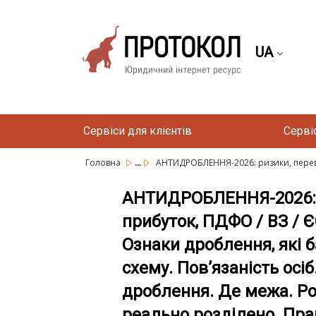
UA
Сервіси для клієнтів
Серві
...
Головна
АНТИДРОБЛЕННЯ-2026: ризики, переві
АНТИДРОБЛЕННЯ-2026: р
прибуток, ПДФО / ВЗ / Є
Ознаки дроблення, які б
схему. Пов’язаність осіб
дроблення. Де межа. Рол
реально розділено. Пра