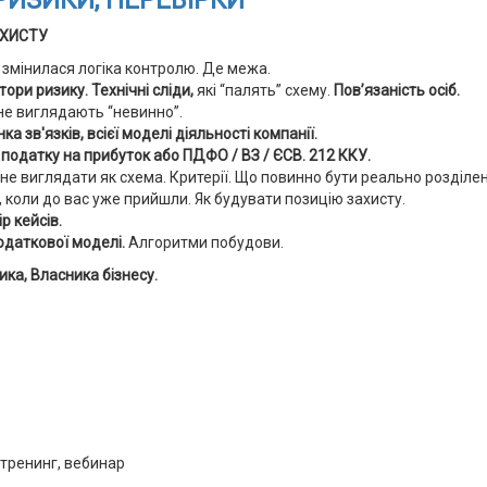
РИЗИКИ, ПЕРЕВІРКИ
АХИСТУ
 змінилася логіка контролю. Де межа.
ори ризику. Технічні сліди,
які “палять” схему.
Пов’язаність осіб.
 не виглядають “невинно”.
нка зв'язків, всієї моделі діяльності компанії.
податку на прибуток або ПДФО / ВЗ / ЄСВ. 212 ККУ.
 не виглядати як схема. Критерії. Що повинно бути реально розділен
 коли до вас уже прийшли. Як будувати позицію захисту.
р кейсів.
одаткової моделі.
Алгоритми побудови.
ика, Власника бізнесу.