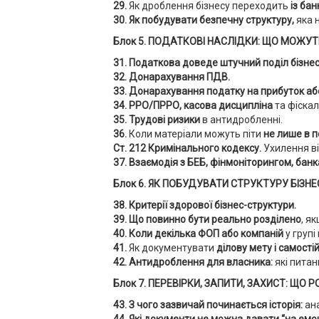
29.
Як дроблення бізнесу переходить
із ба
30. Як побудувати безпечну структуру,
яка 
Блок 5. ПОДАТКОВІ НАСЛІДКИ: ЩО МОЖУ
31. Податкова доведе штучний поділ бізнес
32. Донарахування ПДВ.
33. Донарахування податку на прибуток аб
34. РРО/ПРРО, касова дисципліна
та фіскал
35. Трудові ризики
в антидробленні.
36.
Коли матеріали можуть піти
не лише в п
Ст. 212 Кримінального кодексу.
Ухилення ві
37. Взаємодія з БЕБ, фінмоніторингом, бан
Блок 6. ЯК ПОБУДУВАТИ СТРУКТУРУ БІЗНЕ
38. Критерії здорової бізнес-структури.
39. Що повинно бути реально розділено
, як
40. Коли декілька ФОП або компаній
у груп
41.
Як документувати
ділову мету і самості
42. Антидроблення для власника:
які питан
Блок 7. ПЕРЕВІРКИ, ЗАПИТИ, ЗАХИСТ: ЩО
43. З чого зазвичай починається історія:
ан
44. Які документи не можна давати “на емоц