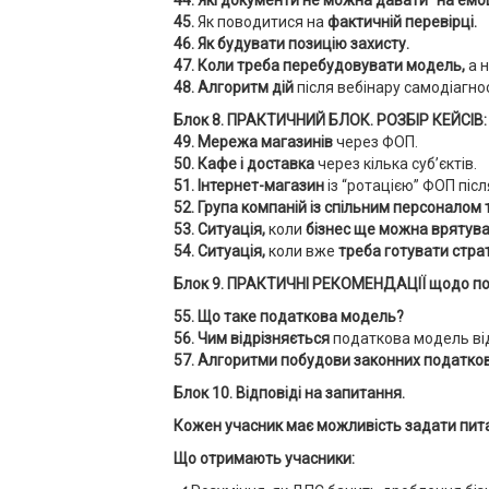
45.
Як поводитися на
фактичній перевірці.
46. Як будувати позицію захисту.
47. Коли треба перебудовувати модель,
а н
48. Алгоритм дій
після вебінару самодіагнос
Блок 8. ПРАКТИЧНИЙ БЛОК. РОЗБІР КЕЙСІВ:
49. Мережа магазинів
через ФОП.
50. Кафе і доставка
через кілька суб’єктів.
51. Інтернет-магазин
із “ротацією” ФОП після
52. Група компаній із спільним персоналом 
53. Ситуація,
коли
бізнес ще
можна врятуват
54. Ситуація,
коли вже
треба готувати страт
Блок 9. ПРАКТИЧНІ РЕКОМЕНДАЦІЇ щодо по
55. Що таке податкова модель?
56. Чим відрізняється
податкова модель ві
57. Алгоритми побудови законних податко
Блок 10. Відповіді на запитання.
Кожен учасник має можливість задати питан
Що отримають учасники: