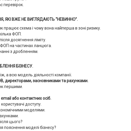
ас перевірок.
Я, ЯКІ ВЖЕ НЕ ВИГЛЯДАЮТЬ “НЕВИННО”.
як працює схема і чому вона найперша в зоні ризику.
кілька ФОП.
ісля досягнення ліміту.
 ФОП на частинах ланцюга.
нанні з дробленням.
БЛЕННЯ БІЗНЕСУ.
ж, а всю модель діяльності компанії.
ОВ, директорами, засновниками та рахунками.
нк першими.
email або контактних осіб.
 користувачі доступу.
економічними моделями.
ахунками.
ісля цього?
ля пояснення моделі бізнесу?