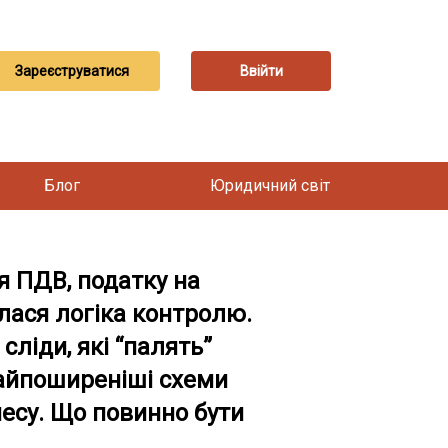
Зареєструватися
Ввійти
Блог
Юридичний світ
 ПДВ, податку на
илася логіка контролю.
сліди, які “палять”
 Найпоширеніші схеми
несу. Що повинно бути