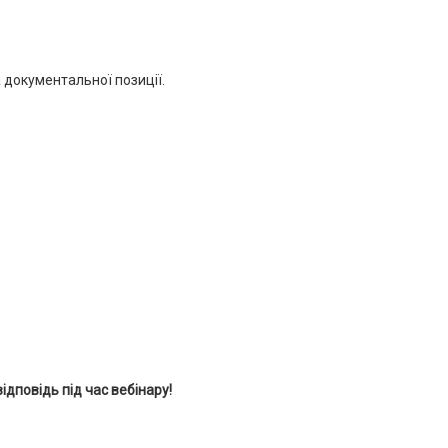
а документальної позиції.
дповідь під час вебінару!