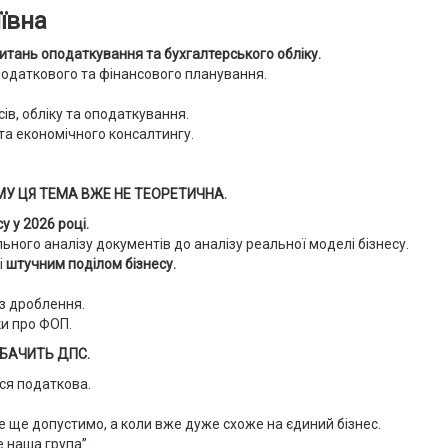
ївна
тань оподаткування та бухгалтерського обліку.
податкового та фінансового планування.
.
сів, обліку та оподаткування.
 та економічного консалтингу.
ОМУ ЦЯ ТЕМА ВЖЕ НЕ ТЕОРЕТИЧНА.
 у 2026 році.
ьного аналізу документів до аналізу реальної моделі бізнесу.
і
штучним поділом бізнесу.
з дроблення.
ки про ФОП.
 БАЧИТЬ ДПС.
ся податкова.
е ще допустимо, а коли вже дуже схоже на єдиний бізнес.
е наша група”.