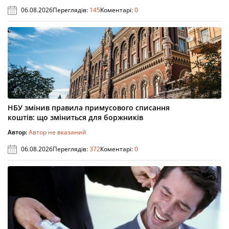
06.08.2026
Переглядів:
145
Коментарі:
0
НБУ змінив правила примусового списання
коштів: що зміниться для боржників
Автор:
Автор не вказаний
06.08.2026
Переглядів:
372
Коментарі:
0