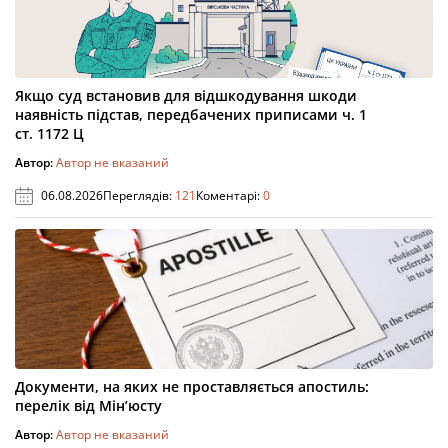
Якщо суд встановив для відшкодування шкоди
наявність підстав, передбачених приписами ч. 1
ст. 1172 Ц
Автор:
Автор не вказаний
06.08.2026
Переглядів:
121
Коментарі:
0
Документи, на яких не проставляється апостиль:
перелік від Мін’юсту
Автор:
Автор не вказаний