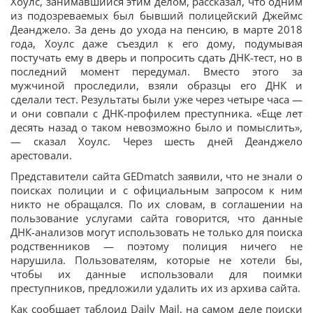
Хоулс, занимавшийся этим делом, рассказал, что одним
из подозреваемых был бывший полицейский Джеймс
Деанджело. За день до ухода на пенсию, в марте 2018
года, Хоулс даже съездил к его дому, подумывая
постучать ему в дверь и попросить сдать ДНК-тест, но в
последний момент передумал. Вместо этого за
мужчиной проследили, взяли образцы его ДНК и
сделали тест. Результаты были уже через четыре часа —
и они совпали с ДНК-профилем преступника. «Еще лет
десять назад о таком невозможно было и помыслить»,
— сказал Хоулс. Через шесть дней Деанджело
арестовали.
Представители сайта GEDmatch заявили, что не знали о
поисках полиции и с официальным запросом к ним
никто не обращался. По их словам, в соглашении на
пользование услугами сайта говорится, что данные
ДНК-анализов могут использовать не только для поиска
родственников — поэтому полиция ничего не
нарушила. Пользователям, которые не хотели бы,
чтобы их данные использовали для поимки
преступников, предложили удалить их из архива сайта.
Как сообщает таблоид Daily Mail, на самом деле поиски