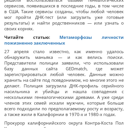
решили воспользоваться базами генеалогических
сервисов, появившихся в последние годы, в том числе
в США. Такие сервисы созданы, чтобы любой человек
мог пройти ДНК-тест (или загрузить уже готовые
результаты) и найти родственников — или узнать о
своих корнях.
Читайте статью:
Метаморфозы личности
пожизненно заключенных
27 апреля стало известно, как именно удалось
обнаружить маньяка — и как велись поиски.
Представители полиции заявили, что использовали
базу данных сайта GEDmatch, где может
зарегистрироваться любой человек. Данные можно
хранить на сайте под псевдонимом, но многие этого не
делают. Полиция загрузила ДНК-профиль серийного
насильника и убийцы и нашла совпадения с
несколькими генеалогическими древами. А уже среди
членов этих семей искали мужчин, которые больше
всего подходили по предполагаемому росту и возрасту,
а также жили в Калифорнии в 1970-х и 1980-х годах.
Прокурор калифорнийского округа Контра-Коста Пол