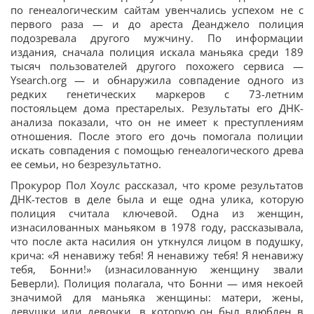
по генеалогическим сайтам увенчались успехом не с
первого раза — и до ареста Деанджело полиция
подозревала другого мужчину. По информации
издания, сначала полиция искала маньяка среди 189
тысяч пользователей другого похожего сервиса —
Ysearch.org — и обнаружила совпадение одного из
редких генетических маркеров с 73-летним
постояльцем дома престарелых. Результаты его ДНК-
анализа показали, что он не имеет к преступлениям
отношения. После этого его дочь помогала полиции
искать совпадения с помощью генеалогического древа
ее семьи, но безрезультатно.
Прокурор Пол Хоулс рассказал, что кроме результатов
ДНК-тестов в деле была и еще одна улика, которую
полиция считала ключевой. Одна из женщин,
изнасилованных маньяком в 1978 году, рассказывала,
что после акта насилия он уткнулся лицом в подушку,
крича: «Я ненавижу тебя! Я ненавижу тебя! Я ненавижу
тебя, Бонни!» (изнасилованную женщину звали
Беверли). Полиция полагала, что Бонни — имя некоей
значимой для маньяка женщины: матери, жены,
девушки или девочки, в которую он был влюблен в