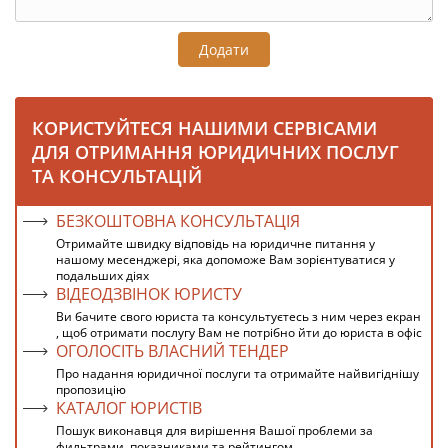
Додати
КОРИСТУЙТЕСЯ НАШИМИ СЕРВІСАМИ
ДЛЯ ОТРИМАННЯ ЮРИДИЧНИХ ПОСЛУГ
ТА КОНСУЛЬТАЦІЙ
БЕЗКОШТОВНА КОНСУЛЬТАЦІЯ
Отримайте швидку відповідь на юридичне питання у
нашому месенджері, яка допоможе Вам зорієнтуватися у
подальших діях
ВІДЕОДЗВІНОК ЮРИСТУ
Ви бачите свого юриста та консультуєтесь з ним через екран
, щоб отримати послугу Вам не потрібно йти до юриста в офіс
ОГОЛОСІТЬ ВЛАСНИЙ ТЕНДЕР
Про надання юридичної послуги та отримайте найвигіднішу
пропозицію
КАТАЛОГ ЮРИСТІВ
Пошук виконавця для вирішення Вашої проблеми за
фильтрами, показниками та рейтингом