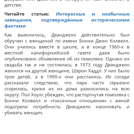
детстве.
Читайте статью:
Интересные и необычные
завещания, подтверждённые историческими
фактами
Как выяснилось, Деанджело действительно был
обручен с женщиной по имени Бонни Джин Колвелл.
Они учились вместе в школе, а в конце 1960-х в
местной калифорнийской газете даже было
опубликовано объявление об их помолвке. Однако их
свадьба так и не состоялась; в 1973 году Деанджело
женился на другой женщине, Шэрон Хаддл. У них было
трое детей, а в 1990-х они расстались. Их соседи
рассказали следствию, что пара часто серьезно
ссорилась, крики из их дома разносились на всю
округу. Пол Хоулс убежден, что расторгнутая помолвка с
Бонни Колвелл и «токсичные отношения» с женой
подогрели потребность Деанджело насиловать и
убивать женщин.