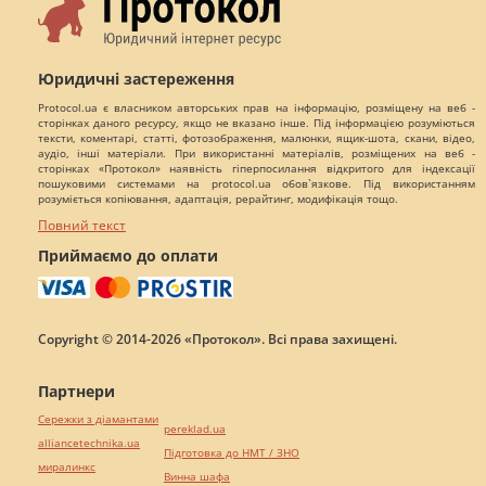
Юридичні застереження
Protocol.ua є власником авторських прав на інформацію, розміщену на веб -
сторінках даного ресурсу, якщо не вказано інше. Під інформацією розуміються
тексти, коментарі, статті, фотозображення, малюнки, ящик-шота, скани, відео,
аудіо, інші матеріали. При використанні матеріалів, розміщених на веб -
сторінках «Протокол» наявність гіперпосилання відкритого для індексації
пошуковими системами на protocol.ua обов`язкове. Під використанням
розуміється копіювання, адаптація, рерайтинг, модифікація тощо.
Повний текст
Приймаємо до оплати
Copyright © 2014-2026 «Протокол». Всі права захищені.
Партнери
Сережки з діамантами
pereklad.ua
alliancetechnika.ua
Підготовка до НМТ / ЗНО
миралинкс
Винна шафа