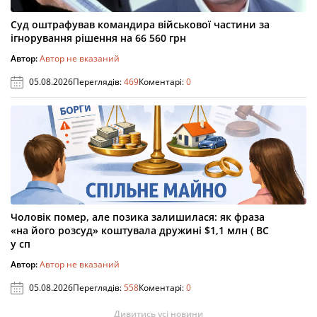
Суд оштрафував командира військової частини за
ігнорування рішення на 66 560 грн
Автор:
Автор не вказаний
05.08.2026
Переглядів:
469
Коментарі:
0
Чоловік помер, але позика залишилася: як фраза
«на його розсуд» коштувала дружині $1,1 млн ( ВС
у сп
Автор:
Автор не вказаний
05.08.2026
Переглядів:
558
Коментарі:
0
Дивитись усі новини