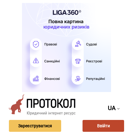
UA
Зареєструватися
Ввійти