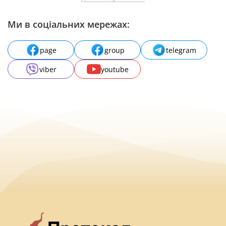
Ми в соціальних мережах:
page
group
telegram
viber
youtube