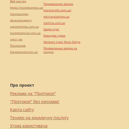
Веб мастер
Перевезення хворих
https://motokosmos.ua/
hospice-life.com.ua/
Синтезатори
mk-translations.ua
perevod.agency
maltina.com.ua
agrotechnika.com.ua
Шафи купе
europeservice.com.ua
Брендові сумки
текст юа
Натяжні стелі Nova Stelya
Посилання
Перевезення хворих за
kievperevod.com.ua
кордон
Про проект
Реклама на "Протокол"
"Протокол" без реклами!
Карта сайту
Тендер на юридичну послугу
Угода користувача