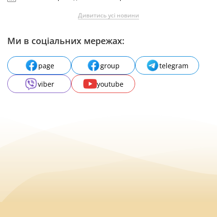
Дивитись усі новини
Ми в соціальних мережах:
page
group
telegram
viber
youtube