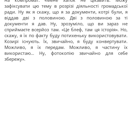
на компромат: «Мене хапок не цікавить. Можу
зафіксувати цю тему в розрізі діяльності громадської
ради. Ну як я скажу, що я за документи, котрі були, я
віддав дві з половиною. Дві з половиною за ті
документи я дав. Ну, зрозуміло, що ви зараз не
сприймаєте всерйоз там. «Це блеф, там ця історія». Но,
скажу, я їх по факту буду потихеньку використовувати.
Козирі існують. Їх, звичайно, я буду конвертувати.
Можливо, я їх передам. Можливо, я частину їх
використаю… Ну, фотокопію звичайно для себе
збережу».