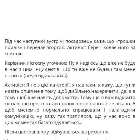
Під час наступної зустрічі посадовець каже, що «трошки
привіз» і передає згорток. Активіст бере і ховає його за
спиною.
Керівник лісгоспу уточнює: Ну я надіюсь що вже не буде
в нас з цим інцидентів. Що ти вже не будеш там мене
п…чити (
нецензурна лайка
).
Активіст: Я не з цієї категорії, я навпаки, я кажу, що тут ж
навіть опція не в тому щоб дибільно нахерачити, да, а в
тому щоб іще навіть допомогти. Тому що я вам відкрито
сказав, що просто отако хапок, воно навіть і не цікаво. А
щоб системно нормально спрацювати і налагодити
комунікацію, ну кажу так трапилося, що у нас воно в
цих моментах багато здувається…
Після цього діалогу відбувається затримання.