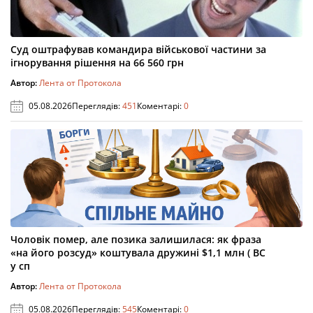
Суд оштрафував командира військової частини за
ігнорування рішення на 66 560 грн
Автор:
Лента от Протокола
05.08.2026
Переглядів:
451
Коментарі:
0
Чоловік помер, але позика залишилася: як фраза
«на його розсуд» коштувала дружині $1,1 млн ( ВС
у сп
Автор:
Лента от Протокола
05.08.2026
Переглядів:
545
Коментарі:
0