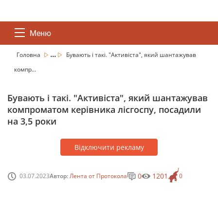
Меню
...
Головна
Бувають і такі. "Активіста", який шантажував
компр...
Бувають і такі. "Активіста", який шантажував
компроматом керівника лісгоспу, посадили
на 3,5 роки
Відключити рекламу
0
1201
03.07.2023
Автор:
Лента от Протокола
0