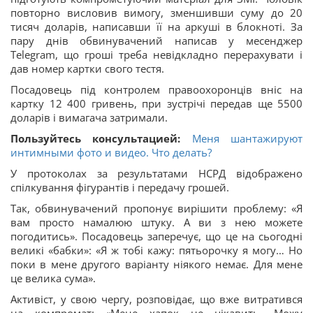
повторно висловив вимогу, зменшивши суму до 20
тисяч доларів, написавши її на аркуші в блокноті. За
пару днів обвинувачений написав у месенджер
Telegram, що гроші треба невідкладно перерахувати і
дав номер картки свого тестя.
Посадовець під контролем правоохоронців вніс на
картку 12 400 гривень, при зустрічі передав ще 5500
доларів і вимагача затримали.
Пользуйтесь консультацией:
Меня шантажируют
интимными фото и видео. Что делать?
У протоколах за результатами НСРД відображено
спілкування фігурантів і передачу грошей.
Так, обвинувачений пропонує вирішити проблему: «Я
вам просто намалюю штуку. А ви з нею можете
погодитись». Посадовець заперечує, що це на сьогодні
великі «бабки»: «Я ж тобі кажу: пятьорочку я могу… Но
поки в мене другого варіанту ніякого немає. Для мене
це велика сума».
Активіст, у свою чергу, розповідає, що вже витратився