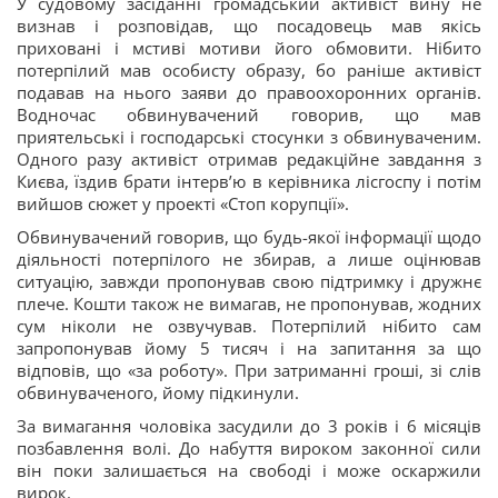
У судовому засіданні громадський активіст вину не
визнав і розповідав, що посадовець мав якісь
приховані і мстиві мотиви його обмовити. Нібито
потерпілий мав особисту образу, бо раніше активіст
подавав на нього заяви до правоохоронних органів.
Водночас обвинувачений говорив, що мав
приятельські і господарські стосунки з обвинуваченим.
Одного разу активіст отримав редакційне завдання з
Києва, їздив брати інтервʼю в керівника лісгоспу і потім
вийшов сюжет у проекті «Стоп корупції».
Обвинувачений говорив, що будь-якої інформації щодо
діяльності потерпілого не збирав, а лише оцінював
ситуацію, завжди пропонував свою підтримку і дружнє
плече. Кошти також не вимагав, не пропонував, жодних
сум ніколи не озвучував. Потерпілий нібито сам
запропонував йому 5 тисяч і на запитання за що
відповів, що «за роботу». При затриманні гроші, зі слів
обвинуваченого, йому підкинули.
За вимагання чоловіка засудили до 3 років і 6 місяців
позбавлення волі. До набуття вироком законної сили
він поки залишається на свободі і може оскаржили
вирок.