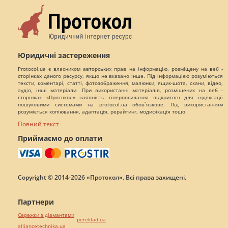
Юридичні застереження
Protocol.ua є власником авторських прав на інформацію, розміщену на веб -
сторінках даного ресурсу, якщо не вказано інше. Під інформацією розуміються
тексти, коментарі, статті, фотозображення, малюнки, ящик-шота, скани, відео,
аудіо, інші матеріали. При використанні матеріалів, розміщених на веб -
сторінках «Протокол» наявність гіперпосилання відкритого для індексації
пошуковими системами на protocol.ua обов`язкове. Під використанням
розуміється копіювання, адаптація, рерайтинг, модифікація тощо.
Повний текст
Приймаємо до оплати
Copyright © 2014-2026 «Протокол». Всі права захищені.
Партнери
Сережки з діамантами
pereklad.ua
alliancetechnika.ua