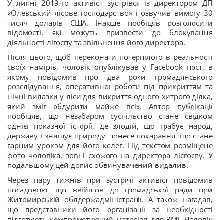
У липні 2019-го активіст зустрівся із директором ДП
«Олевський лісове господарство» і озвучив вимогу 30
тисяч доларів США. Інакше пообіцяв розголосити
відомості, які можуть призвести до блокування
діяльності лігоспу та звільнення його директора.
Після цього, щоб переконати потерпілого в реальності
своїх намірів, чоловік опублікував у Facebook пост, в
якому повідомив про два роки громадянського
розслідування, оперативної роботи під прикриттям та
нічні вилазки у ліси для викриття одного хитрого ділка,
який зміг обдурити майже всіх. Автор публікації
пообіцяв, що незабаром суспільство стане свідком
однієї показної історії, де злодій, що грабує народ,
державу і знищує природу, понесе покарання, що стане
гарним уроком для його колег. Під текстом розміщене
фото чоловіка, зовні схожого на директора лісгоспу. У
подальшому цей допис обвинувачений видалив.
Через пару тижнів при зустрічі активіст повідомив
посадовцю, що ввійшов до громадської ради при
Житомирській облдержадміністрації. А також нагадав,
що представники його організації за необхідності
підготують компрометуючий матеріал для ЗМІ. Чоловік