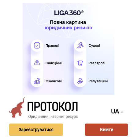
UA
Зареєструватися
Ввійти