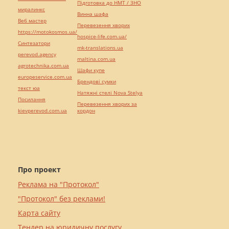
Підготовка до НМТ / ЗНО
миралинкс
Винна шафа
Веб мастер
Перевезення хворих
https://motokosmos.ua/
hospice-life.com.ua/
Синтезатори
mk-translations.ua
perevod.agency
maltina.com.ua
agrotechnika.com.ua
Шафи купе
europeservice.com.ua
Брендові сумки
текст юа
Натяжні стелі Nova Stelya
Посилання
Перевезення хворих за
kievperevod.com.ua
кордон
Про проект
Реклама на "Протокол"
"Протокол" без реклами!
Карта сайту
Тендер на юридичну послугу