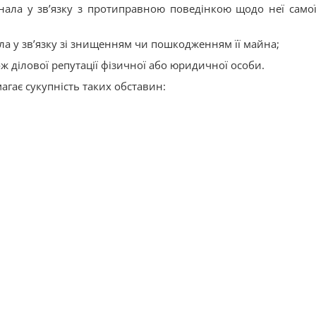
нала у зв’язку з протиправною поведінкою щодо неї самої
ла у зв’язку зі знищенням чи пошкодженням її майна;
кож ділової репутації фізичної або юридичної особи.
гає сукупність таких обставин: