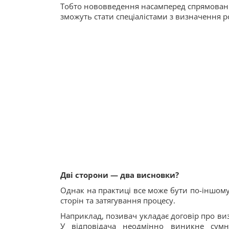
Тобто нововведення насамперед спрямовані 
зможуть стати спеціалістами з визначення 
Дві сторони — два висновки?
Однак на практиці все може бути по-іншом
сторін та затягування процесу.
Наприклад, позивач укладає договір про ви
У відповідача неодмінно виникне сумні