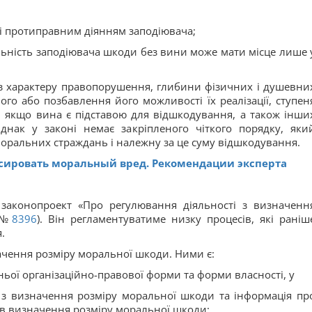
 і протиправним діянням заподіювача;
дальність заподіювача шкоди без вини може мати місце лише
з характеру правопорушення, глибини фізичних і душевни
ого або позбавлення його можливості їх реалізації, ступен
 якщо вина є підставою для відшкодування, а також інши
днак у законі немає закріпленого чіткого порядку, яки
оральних страждань і належну за це суму відшкодування.
сировать моральный вред. Рекомендации эксперта
 законопроект «Про регулювання діяльності з визначенн
(№
8396
). Він регламентуватиме низку процесів, які раніш
.
значення розміру моральної шкоди. Ними є:
хньої організаційно-правової форми та форми власності, у
т з визначення розміру моральної шкоди та інформація пр
тів визначення розміру моральної шкоди;