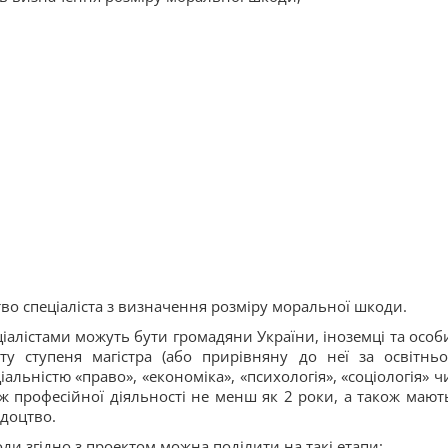
цтво спеціаліста з визначення розміру моральної шкоди.
іалістами можуть бути громадяни України, іноземці та особ
ту ступеня магістра (або прирівняну до неї за освітньо
іальністю «право», «економіка», «психологія», «соціологія» ч
ж професійної діяльності не менш як 2 роки, а також мают
ідоцтво.
и згідно з проектом можна поділити на такі етапи: