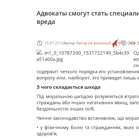
Адвокаты смогут стать специа
вреда
0
16.07.2018
Автор:
Автор не вказаний
8
О
м
с
содержит четкого порядка его установлени
вопросу или, наоборот, это приведет лишь 
З чого складається шкода
Під моральною шкодою розуміються втрати
страждань або інших негативних явищ, зап
бездіяльністю інших осіб.
Чинне законодавство встановлює, що морал
• у фізичному болю та стражданнях, яких 
здоров’я;