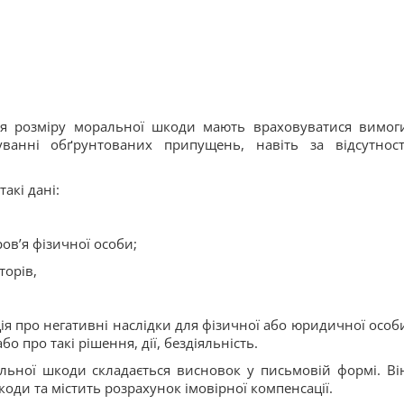
ня розміру моральної шкоди мають враховуватися вимог
ванні обґрунтованих припущень, навіть за відсутност
акі дані:
ов’я фізичної особи;
торів,
ція про негативні наслідки для фізичної або юридичної особ
бо про такі рішення, дії, бездіяльність.
льної шкоди складається висновок у письмовій формі. Ві
оди та містить розрахунок імовірної компенсації.