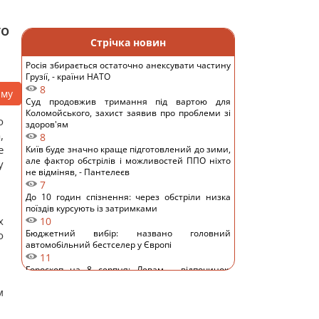
го
Стрічка новин
Росія збирається остаточно анексувати частину
Грузії, - країни НАТО
8
аму
Суд продовжив тримання під вартою для
Коломойського, захист заявив про проблеми зі
о
здоров'ям
,
8
е
Київ буде значно краще підготовлений до зими,
але фактор обстрілів і можливостей ППО ніхто
у
не відміняв, - Пантелеєв
7
До 10 годин спізнення: через обстріли низка
поїздів курсують із затримками
х
10
Бюджетний вибір: названо головний
о
автомобільний бестселер у Європі
11
Гороскоп на 8 серпня: Левам – відпочинок,
Козерогам – зустріч з рідними
м
10
У кримінальній справі ринку "Столичний"
матеріалами стали дописи про підтримку ЗСУ, -