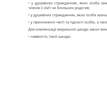
• у душевних стражданнях, яких особа заз
членів її сім’ї чи близьких родичів;
• у душевних стражданнях, яких особа зазна
• у приниженні честі та гідності особи, а та
Для компенсації моральної шкоди закон вима
• наявність такої шкоди;