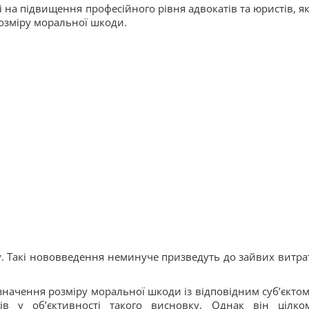
на підвищення професійного рівня адвокатів та юристів, як
розміру моральної шкоди.
у. Такі нововведення неминуче призведуть до зайвих витра
значення розміру моральної шкоди із відповідним суб’єктом
в у об’єктивності такого висновку. Однак він цілко