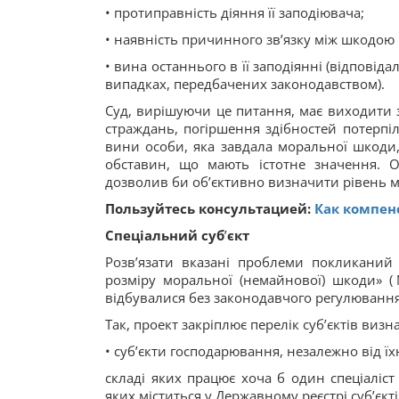
• протиправність діяння її заподіювача;
• наявність причинного зв’язку між шкодою
• вина останнього в її заподіянні (відпові
випадках, передбачених законодавством).
Суд, вирішуючи це питання, має виходити 
страждань, погіршення здібностей потерпіл
вини особи, яка завдала моральної шкоди,
обставин, що мають істотне значення. О
дозволив би об’єктивно визначити рівень м
Пользуйтесь консультацией:
Как компен
Спеціальний суб
’
єкт
Розв’язати вказані проблеми покликаний
розміру моральної (немайнової) шкоди» 
відбувалися без законодавчого регулювання
Так, проект закріплює перелік суб’єктів ви
• суб’єкти господарювання, незалежно від ї
складі яких працює хоча б один спеціаліс
яких міститься у Державному реєстрі суб’єк