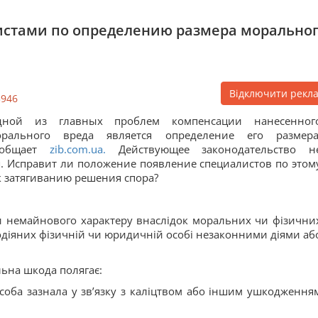
листами по определению размера морально
Відключити рекл
3946
дной из главных проблем компенсации нанесенног
орального вреда является определение его размера
ообщает
zib.com.ua.
Действующее законодательство н
я. Исправит ли положение появление специалистов по этом
к затягиванию решения спора?
 немайнового характеру внаслідок моральних чи фізични
одіяних фізичній чи юридичній особі незаконними діями аб
ьна шкода полягає:
особа зазнала у зв’язку з каліцтвом або іншим ушкодження