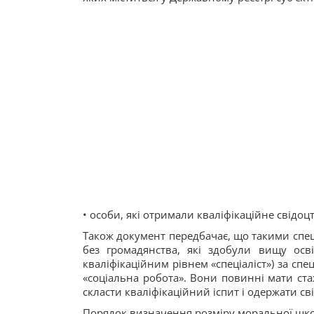
• особи, які отримали кваліфікаційне свідо
Також документ передбачає, що такими спец
без громадянства, які здобули вищу осві
кваліфікаційним рівнем «спеціаліст») за спец
«соціальна робота». Вони повинні мати ста
скласти кваліфікаційний іспит і одержати св
Порядок визначення розміру моральної шкод