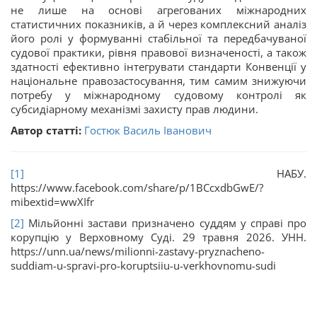
не лише на основі агрегованих міжнародних
статистичних показників, а й через комплексний аналіз
його ролі у формуванні стабільної та передбачуваної
судової практики, рівня правової визначеності, а також
здатності ефективно інтегрувати стандарти Конвенції у
національне правозастосування, тим самим знижуючи
потребу у міжнародному судовому контролі як
субсидіарному механізмі захисту прав людини.
Автор статті:
Гостюк Василь Іванович
[1]
НАБУ.
https://www.facebook.com/share/p/1BCcxdbGwE/?
mibextid=wwXIfr
[2]
Мільйонні застави призначено суддям у справі про
корупцію у Верховному Суді. 29 травня 2026. УНН.
https://unn.ua/news/milionni-zastavy-pryznacheno-
suddiam-u-spravi-pro-koruptsiiu-u-verkhovnomu-sudi