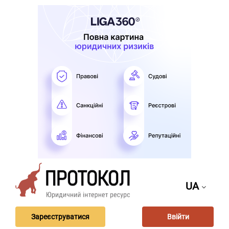
UA
Зареєструватися
Ввійти