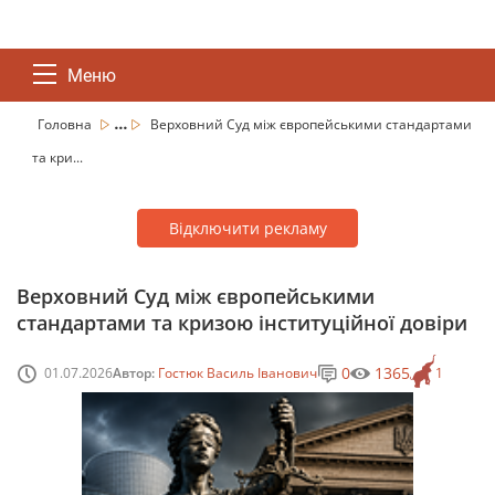
Меню
...
Головна
Верховний Суд між європейськими стандартами
та кри...
Відключити рекламу
Верховний Суд між європейськими
стандартами та кризою інституційної довіри
0
1365
01.07.2026
Автор:
Гостюк Василь Іванович
1