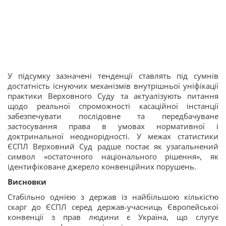
У підсумку зазначені тенденції ставлять під сумнів
достатність існуючих механізмів внутрішньої уніфікації
практики Верховного Суду та актуалізують питання
щодо реальної спроможності касаційної інстанції
забезпечувати послідовне та передбачуване
застосування права в умовах нормативної і
доктринальної неоднорідності. У межах статистики
ЄСПЛ Верховний Суд радше постає як узагальнений
символ «остаточного національного рішення», як
ідентифіковане джерело конвенційних порушень.
Висновки
Стабільно однією з держав із найбільшою кількістю
скарг до ЄСПЛ серед держав-учасниць Європейської
конвенції з прав людини є Україна, що слугує