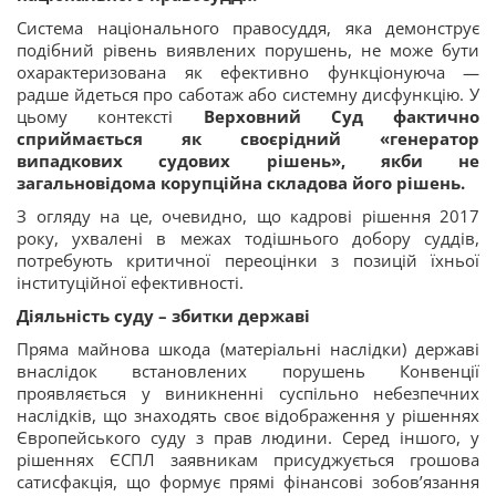
Система національного правосуддя, яка демонструє
подібний рівень виявлених порушень, не може бути
охарактеризована як ефективно функціонуюча —
радше йдеться про саботаж або системну дисфункцію. У
цьому контексті
Верховний Суд фактично
сприймається як своєрідний «генератор
випадкових судових рішень», якби не
загальновідома корупційна складова його рішень.
З огляду на це, очевидно, що кадрові рішення 2017
року, ухвалені в межах тодішнього добору суддів,
потребують критичної переоцінки з позицій їхньої
інституційної ефективності.
Діяльність суду – збитки державі
Пряма майнова шкода (матеріальні наслідки) державі
внаслідок встановлених порушень Конвенції
проявляється у виникненні суспільно небезпечних
наслідків, що знаходять своє відображення у рішеннях
Європейського суду з прав людини. Серед іншого, у
рішеннях ЄСПЛ заявникам присуджується грошова
сатисфакція, що формує прямі фінансові зобов’язання