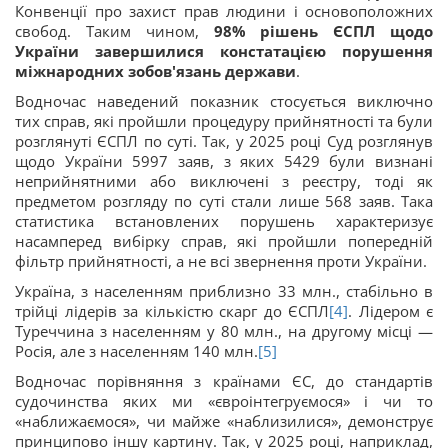
Конвенції про захист прав людини і основоположних
свобод. Таким чином,
98% рішень ЄСПЛ щодо
України завершилися констатацією порушення
міжнародних зобов'язань держави
.
Водночас наведений показник стосується виключно
тих справ, які пройшли процедуру прийнятності та були
розглянуті ЄСПЛ по суті. Так, у 2025 році Суд розглянув
щодо України 5997 заяв, з яких 5429 були визнані
неприйнятними або виключені з реєстру, тоді як
предметом розгляду по суті стали лише 568 заяв. Така
статистика встановлених порушень характеризує
насамперед вибірку справ, які пройшли попередній
фільтр прийнятності, а не всі звернення проти України.
Україна, з населенням приблизно 33 млн., стабільно в
трійці лідерів за кількістю скарг до ЄСПЛ
[4]
. Лідером є
Туреччина з населенням у 80 млн., на другому місці —
Росія, але з населенням 140 млн.
[5]
Водночас порівняння з країнами ЄС, до стандартів
судочинства яких ми «євроінтегруємося» і чи то
«наближаємося», чи майже «наблизилися», демонструє
принципово іншу картину. Так, у 2025 році, наприклад,