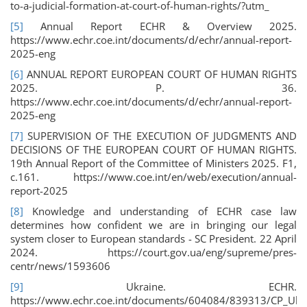
to-a-judicial-formation-at-court-of-human-rights/?utm_
[5]
Annual Report ECHR & Overview 2025.
https://www.echr.coe.int/documents/d/echr/annual-report-
2025-eng
[6]
ANNUAL REPORT EUROPEAN COURT OF HUMAN RIGHTS
2025. P. 36.
https://www.echr.coe.int/documents/d/echr/annual-report-
2025-eng
[7]
SUPERVISION OF THE EXECUTION OF JUDGMENTS AND
DECISIONS OF THE EUROPEAN COURT OF HUMAN RIGHTS.
19th Annual Report of the Committee of Ministers 2025. F1,
c.161. https://www.coe.int/en/web/execution/annual-
report-2025
[8]
Knowledge and understanding of ECHR case law
determines how confident we are in bringing our legal
system closer to European standards - SC President. 22 April
2024. https://court.gov.ua/eng/supreme/pres-
centr/news/1593606
[9]
Ukraine. ECHR.
https://www.echr.coe.int/documents/604084/839313/CP_Ukr