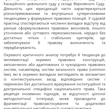
Касаційного цивільного суду у складі Верховного Суду.
Діяльність цих юрисдикцій часто характеризується
різноспрямованими та внутрішньо суперечливими
тенденціями у формуванні правових позицій. У судовій
практиці спостерігаються численні випадки відступу від
раніше сформульованих правових висновків, їхнього
уточнення або суттєвого переосмислення, нерідко без
достатньо чітких і стабільних критеріїв, що
забезпечували б правову визначеність та
передбачуваність.
Окремого критичного аналізу потребує й тенденція до
імплементації окремих правових конструкцій,
запозичених або адаптованих із чужорідних правових
систем, насамперед систем загального права (common
law), які в окремих випадках виглядають як висмактані
із контекстуальних засад відповідних систем і
перенесені без достатнього врахування інституційної та
доктринальної специфіки національного права. Така
рецепція іноземних підходів, за відсутності цілісної
методологічної інтеграції, може призводити до
фрагментації правозастосування та додаткової
концептуальної нестабільності судової практики.