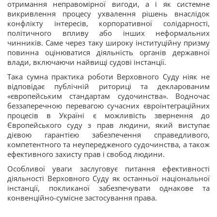
отримання неправомірної вигоди, а і як системне
викривлення процесу ухвалення рішень внаслідок
конфлікту інтересів, корпоративної солідарності,
політичного впливу або інших неформальних
чинників. Саме через таку широку інституційну призму
повинна оцінюватися діяльність органів державної
влади, включаючи найвищі судові інстанції.
Така сумна практика роботи Верховного Суду ніяк не
відповідає публічній риториці та декларованим
«європейським стандартам судочинства». Водночас
беззаперечною перевагою сучасних євроінтеграційних
процесів в Україні є можливість звернення до
Європейського суду з прав людини, який виступає
дієвою гарантією забезпечення справедливого,
компетентного та неупередженого судочинства, а також
ефективного захисту прав і свобод людини.
Особливої уваги заслуговує питання ефективності
діяльності Верховного Суду як останньої національної
інстанції, покликаної забезпечувати однакове та
конвенційно-сумісне застосування права.