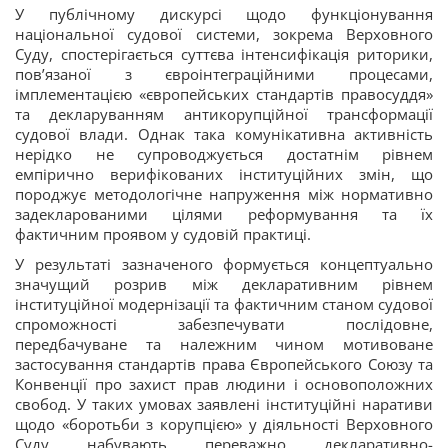
У публічному дискурсі щодо функціонування
національної судової системи, зокрема Верховного
Суду, спостерігається суттєва інтенсифікація риторики,
пов’язаної з євроінтеграційними процесами,
імплементацією «європейських стандартів правосуддя»
та декларуванням антикорупційної трансформації
судової влади. Однак така комунікативна активність
нерідко не супроводжується достатнім рівнем
емпірично верифікованих інституційних змін, що
породжує методологічне напруження між нормативно
задекларованими цілями реформування та їх
фактичним проявом у судовій практиці.
У результаті зазначеного формується концептуально
значущий розрив між декларативним рівнем
інституційної модернізації та фактичним станом судової
спроможності забезпечувати послідовне,
передбачуване та належним чином мотивоване
застосування стандартів права Європейського Союзу та
Конвенції про захист прав людини і основоположних
свобод. У таких умовах заявлені інституційні наративи
щодо «боротьби з корупцією» у діяльності Верховного
Суду набувають переважно декларативно-