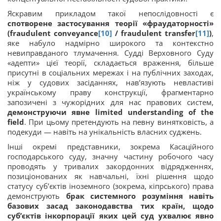
Яскравим прикладом такої непослідовності є
спотворене застосування теорії «фраудаторності»
(fraudulent conveyance
[10]
/ fraudulent transfer
[11]
)
,
яке набуло надмірно широкого та контекстно
невиправданого тлумачення. Судді Верховного Суду
«адепти» цієї теорії, складається враження, більше
присутні в соціальних мережах і на публічних заходах,
ніж у судових засіданнях, нав’язують невластиві
українському праву конструкції, фрагментарно
запозичені з чужорідних для нас правових систем,
демонструючи явне limited understanding of the
field
. При цьому претендують на певну винятковість, а
подекуди — навіть на унікальність власних суджень.
Інші окремі представники, зокрема Касаційного
господарського суду, значну частину робочого часу
проводять у тривалих закордонних відрядженнях,
позиціонованих як навчальні, їхні рішення щодо
статусу суб’єктів іноземного (зокрема, кіпрського) права
демонструють
брак системного розуміння навіть
базових засад законодавства тих країн, щодо
суб’єктів інкорпорації яких цей суд ухвалює явно