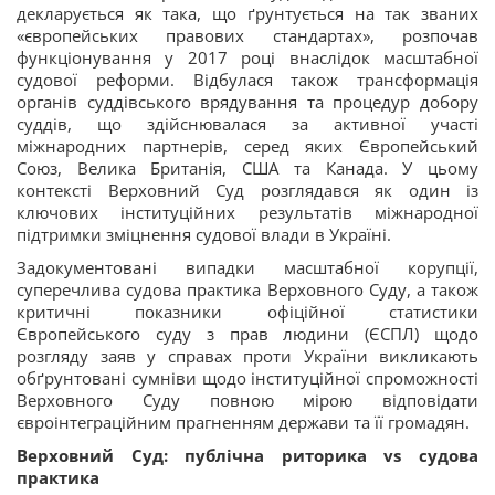
декларується як така, що ґрунтується на так званих
«європейських правових стандартах», розпочав
функціонування у 2017 році внаслідок масштабної
судової реформи. Відбулася також трансформація
органів суддівського врядування та процедур добору
суддів, що здійснювалася за активної участі
міжнародних партнерів, серед яких Європейський
Союз, Велика Британія, США та Канада. У цьому
контексті Верховний Суд розглядався як один із
ключових інституційних результатів міжнародної
підтримки зміцнення судової влади в Україні.
Задокументовані випадки масштабної корупції,
суперечлива судова практика Верховного Суду, а також
критичні показники офіційної статистики
Європейського суду з прав людини (ЄСПЛ) щодо
розгляду заяв у справах проти України викликають
обґрунтовані сумніви щодо інституційної спроможності
Верховного Суду повною мірою відповідати
євроінтеграційним прагненням держави та її громадян.
Верховний Суд: публічна риторика vs судова
практика