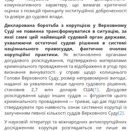
комунікативного характеру, що вимагає критичної
оцінки з позицій принципу інституційної доброчесності
та довіри до судової влади.
Декларована боротьба з корупцією у Верховному
Суді не повинна трансформуватися в ситуацію, за
якої саме цей найвищий судовий орган держави,
ухвалюючи остаточні судові рішення в системі
національного правосуддя, фактично очолює
корупційні практики.
Як встановлено органами
досудового розслідування, підтверджено матеріалами
кримінального провадження та відображено в угоді про
визнання винуватості у справі щодо колишнього
Голови Верховного Суду, розмір неправомірної вигоди,
наданої за ухвалення лише одного судового рішення,
становив 2,7 млн доларів США
[1]
. Досудове
розслідування щодо інших суддів — фігурантів цього
кримінального провадження — триває, що дає підстави
стверджувати про наявність ознак системної корупції із
залученням певної кількості суддів Верховного Суду
[2]
.
У науковій літературі та міжнародних антикорупційних
дослідженнях корупція розглядається не лише як