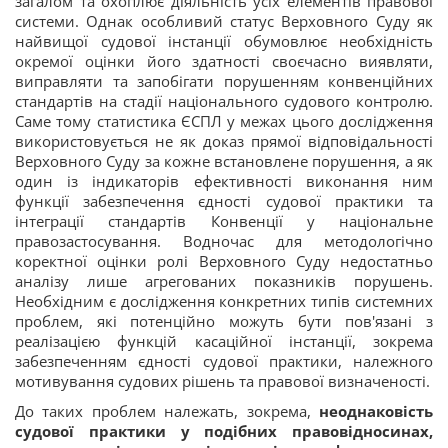
загалом та охоплює діяльність усіх елементів правової
системи. Однак особливий статус Верховного Суду як
найвищої судової інстанції обумовлює необхідність
окремої оцінки його здатності своєчасно виявляти,
виправляти та запобігати порушенням конвенційних
стандартів на стадії національного судового контролю.
Саме тому статистика ЄСПЛ у межах цього дослідження
використовується не як доказ прямої відповідальності
Верховного Суду за кожне встановлене порушення, а як
один із індикаторів ефективності виконання ним
функції забезпечення єдності судової практики та
інтеграції стандартів Конвенції у національне
правозастосування. Водночас для методологічно
коректної оцінки ролі Верховного Суду недостатньо
аналізу лише агрегованих показників порушень.
Необхідним є дослідження конкретних типів системних
проблем, які потенційно можуть бути пов'язані з
реалізацією функцій касаційної інстанції, зокрема
забезпеченням єдності судової практики, належного
мотивування судових рішень та правової визначеності.
До таких проблем належать, зокрема,
неоднаковість
судової практики у подібних правовідносинах,