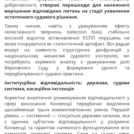
доброчесності,
створює перешкоди для належного
вирішення відповідних питань на стадії ухвалення
остаточного судового рішення.
Таким чином, навіть з урахуванням ефекту
селективності звернень (selection bias), стабільно
високий відсоток встановлених ЄСПЛ порушень не
може ігноруватися як статистичний артефакт. Він радше
вказує на наявність структурних дисфункцій у
національному механізмі судового контролю, які
потребують окремого аналізу з урахуванням ролі
Верховного Суду у формуванні єдності та
передбачуваності судової практики.
Інституційна відповідальність: держава, судова
система, касаційна інстанція
Коректне аналітичне розмежування відповідальності у
сфері виконання Конвенції передбачає виділення
щонайменше трьох взаємопов’язаних рівнів. Перший
рівень — системний — стосується держави загалом, яка
є єдиним суб’єктом відповідальності у розумінні
Конвенції та гарантом належного функціонування всіх
елементів правової системи. Саме на цьому рівні