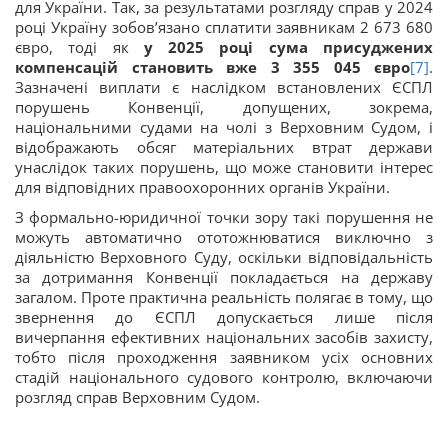
для України. Так, за результатами розгляду справ у 2024
році Україну зобов’язано сплатити заявникам 2 673 680
євро, тоді як
у 2025 році сума присуджених
компенсацій становить вже 3 355 045 євро
[7]
.
Зазначені виплати є наслідком встановлених ЄСПЛ
порушень Конвенції, допущених, зокрема,
національними судами на чолі з Верховним Судом, і
відображають обсяг матеріальних втрат держави
унаслідок таких порушень, що може становити інтерес
для відповідних правоохоронних органів України.
З формально-юридичної точки зору такі порушення не
можуть автоматично ототожнюватися виключно з
діяльністю Верховного Суду, оскільки відповідальність
за дотримання Конвенції покладається на державу
загалом. Проте практична реальність полягає в тому, що
звернення до ЄСПЛ допускається лише після
вичерпання ефективних національних засобів захисту,
тобто після проходження заявником усіх основних
стадій національного судового контролю, включаючи
розгляд справ Верховним Судом.