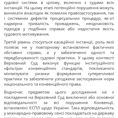
судової системи в цілому, включно з судами всіх
інстанцій. На цьому етапі потенційні порушення можуть
виникати внаслідок як помилок правозастосування, так
і системних дефектів процесуальних процедур, як-от
надмірна тривалість проваджень, неоднаковість
підходів у подібних справах або недостатня якість
судового мотивування.
Третій рівень стосується касаційної інстанції, роль якої
полягає не у повторному встановленні фактичних
обставин справи, а у забезпеченні єдності та
передбачуваності судової практики. У цьому контексті
Верховний Суд виконує функцію інституційного
«фільтра» конвенційних стандартів, покликаного
мінімізувати ризики формування суперечливої
практики та забезпечити узгоджене застосування норм
національного та конвенційного права.
Водночас предметом цього дослідження не є
покладення на Верховний Суд виключної або основної
відповідальності за всі порушення Конвенції,
встановлені ЄСПЛ щодо України. Така відповідальність
у міжнародно-правовому сенсі покладається на державу