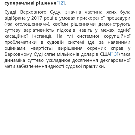
суперечливі рішення
[12]
.
Судді Верховного Суду, значна частина яких була
відібрана у 2017 році в умовах прискореної процедури
(«за оголошенням»), своїми рішеннями демонструють
суттєву варіативність підходів навіть у межах однієї
касаційної інстанції. На тлі системної корупційної
проблематики в судовій системі (де, за наявними
оцінками, «вартість» вирішення окремих справ у
Верховному Суді сягає мільйонів доларів США
[13]
) така
динаміка суттєво ускладнює досягнення декларованої
мети забезпечення єдності судової практики.