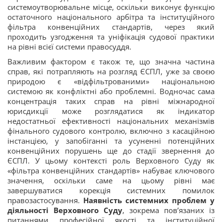
системоутворювальне місце, оскільки виконує функцію
остаточного національного арбітра та інституційного
фільтра конвенційних стандартів, через який
проходить узгодження та уніфікація судової практики
на рівні всієї системи правосуддя.
Важливим фактором є також те, що значна частина
справ, які потрапляють на розгляд ЄСПЛ, уже за своєю
природою є «відфільтрованими» національною
системою як конфліктні або проблемні. Водночас сама
концентрація таких справ на рівні міжнародної
юрисдикції може розглядатися як індикатор
недостатньої ефективності національних механізмів
фінального судового контролю, включно з касаційною
інстанцією, у запобіганні та усуненні потенційних
конвенційних порушень ще до стадії звернення до
ЄСПЛ. У цьому контексті роль Верховного Суду як
«фільтра конвенційних стандартів» набуває ключового
значення, оскільки саме на цьому рівні має
завершуватися корекція системних помилок
правозастосування.
Наявність системних проблем у
діяльності Верховного Суду
, зокрема пов’язаних із
питаннями професійної якості та інституційної