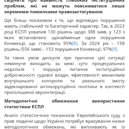
свідчить про наявність глибоких інституційних
проблем, які не можуть пояснюватися лише
окремими помилками правозастосування
.
Ще більш показовим є те, що відповідні порушення
мають стабільний та багаторічний характер. Так, в 2023
році ЄСПЛ ухвалив 130 рішень щодо 388 заяв, у 123 з
яких встановлено щонайменше одне порушення
Конвенції, що становить 95%
[8]
. За 2024 рік – 158
рішень (556 заяв) – 153 порушення Конвенції, 97%
[9]
.
За таких умов дискусія про причини цієї ситуації
неминуче виходить за межі суто процесуальних
недоліків і порушує питання інституційної
доброчесності судової влади, ефективності механізмів
внутрішнього контролю та реального змісту
задекларованої антикорупційної політики в контексті
проголошеної євроінтеграції.
Методологічні обмеження використання
статистики ЄСПЛ
Аналіз статистичних показників Європейського суду з
прав людини щодо України потребує врахування низки
методологічних обмежень, які випливають як із