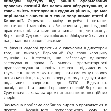
випадки відступу від раніше сформованих
правових позицій без належного обґрунтування, а
також якість мотивування судових рішень, що має
вирішальне значення з точки зору вимог статті 6
Конвенції.
Окремого аналізу потребує і питання
ефективності механізмів забезпечення єдності судової
практики, оскільки саме вони визначають, чи виконує
Верховний Суд свою функцію як стабілізуючий елемент
національної правової системи.
Уніфікація судової практики є ключовим індикатором
того, чи виконує Верховний Суд свою касаційну
функцію як інституція, що забезпечує однакове
застосування права. В умовах фрагментарності
правозастосування навіть незначні відхилення у
тлумаченні норм можуть створювати системну правову
невизначеність, яка, у свою чергу, формує підґрунтя для
подальших звернень до ЄСПЛ. Відсутність
послідовності та сталості правових позицій Верховного
Суду виступає каталізатором виникнення конвенційних
спорів.
Зазначена проблема особливо виразно проявляється в
практиці Касаційного господарського суду та