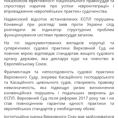
показником ефективності національного правосуддя та
спростовує наратив про успіхи «євроінтеграції» і
впровадження «європейських практик» судочинства.
Надвисокий відсоток встановлених ЄСПЛ порушень
Конвенції при розгляді заяв проти України слід
розглядати як індикатор структурних проблем
функціонування системи правосуддя загалом.
На тлі задокументованих випадків корупції та
суперечливої судової практики Верховний Суд не
повною мірою відповідає стандартам вищого судового
органу держави, яка декларує курс на членство в
Європейському Союзі.
Фрагментація та непослідовність судової практики
Верховного Суду, зокрема Касаційного господарського
та Касаційного цивільного судів, створюють правову
невизначеність, яка підвищує ризик виникнення
конвенційних порушень і подальших звернень до
ЄСПЛ. Верховний Суд після реформи 2017 року так і не
став повноцінним гарантом єдності практики та
європейських стандартів у необхідному обсязі.
Інституційна оцінка Верховного Суду має здійснюватися