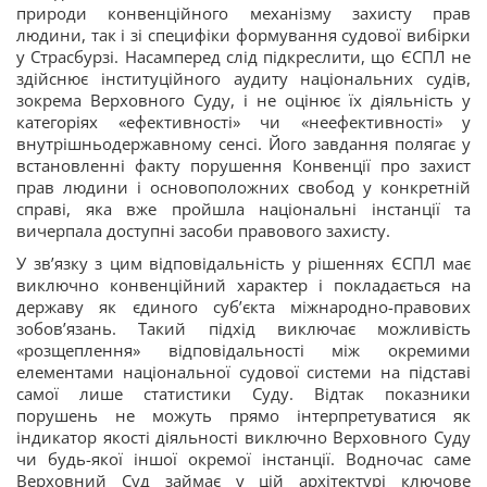
природи конвенційного механізму захисту прав
людини, так і зі специфіки формування судової вибірки
у Страсбурзі. Насамперед слід підкреслити, що ЄСПЛ не
здійснює інституційного аудиту національних судів,
зокрема Верховного Суду, і не оцінює їх діяльність у
категоріях «ефективності» чи «неефективності» у
внутрішньодержавному сенсі. Його завдання полягає у
встановленні факту порушення Конвенції про захист
прав людини і основоположних свобод у конкретній
справі, яка вже пройшла національні інстанції та
вичерпала доступні засоби правового захисту.
У зв’язку з цим відповідальність у рішеннях ЄСПЛ має
виключно конвенційний характер і покладається на
державу як єдиного суб’єкта міжнародно-правових
зобов’язань. Такий підхід виключає можливість
«розщеплення» відповідальності між окремими
елементами національної судової системи на підставі
самої лише статистики Суду. Відтак показники
порушень не можуть прямо інтерпретуватися як
індикатор якості діяльності виключно Верховного Суду
чи будь-якої іншої окремої інстанції. Водночас саме
Верховний Суд займає у цій архітектурі ключове