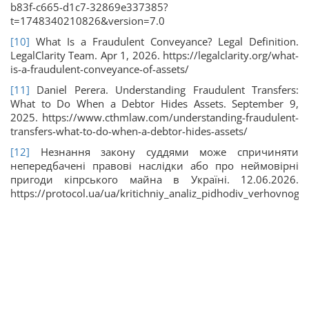
b83f-c665-d1c7-32869e337385?
t=1748340210826&version=7.0
[10]
What Is a Fraudulent Conveyance? Legal Definition.
LegalClarity Team. Apr 1, 2026. https://legalclarity.org/what-
is-a-fraudulent-conveyance-of-assets/
[11]
Daniel Perera. Understanding Fraudulent Transfers:
What to Do When a Debtor Hides Assets. September 9,
2025. https://www.cthmlaw.com/understanding-fraudulent-
transfers-what-to-do-when-a-debtor-hides-assets/
[12]
Незнання закону суддями може спричиняти
непередбачені правові наслідки або про неймовірні
пригоди кіпрського майна в Україні. 12.06.2026.
https://protocol.ua/ua/kritichniy_analiz_pidhodiv_verhovn