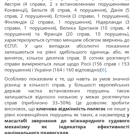
Австрія (4 справи, 2 з встановленими порушеннями
Конвенції), Бельгія (8 справ, 4 порушення), Данія (5
справ, 2 порушення), Естонія (3 справи, 1 порушення),
Фінляндія (2 справи, 1 порушення), Нідерланди (3
справи, 1 порушення), Велика Британія (10 справ, 4
порушення) та Франція (20 справ, 10 порушень),
характеризуються суттєво меншим обсягом звернень до
ЄСПЛ. У цих випадках абсолютні показники
залишаються на рівні здебільшого одиниць або, як
виняток, кількох десятків справ. В сотнях розглянуті
справи вимірюються лише щодо Росії (156 справ і 153
порушення) і України (164 і 160 відповідно)
[6]
.
Особливо показовим є те, що навіть за умов значної
різниці в кількості справ, у більшості європейських
держав частка встановлених порушень також
залишається відносно низькою у межах розглянутих
справ (приблизно 33–50%). Це дозволяє зробити
висновок, що
ключова відмінність полягає
не лише у
рівні конвенційних порушень як таких, а насамперед
у
масштабі звернення до міжнародного судового
механізму як індикатора ефективності
національного правосуддя.