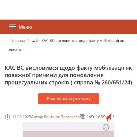
Меню
...
Головна
КАС ВС висловився щодо факту мобілізації як
поважн...
КАС ВС висловився щодо факту мобілізації як
поважної причини для поновлення
процесуальних строків ( справа № 260/651/24)
Відключити рекламу
1
1639
13.06.2025
Автор:
Лента от Протокола
1