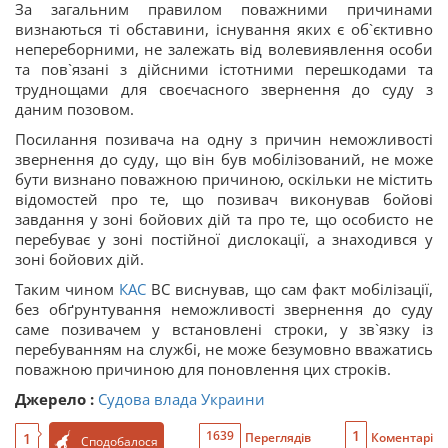
За загальним правилом поважними причинами
визнаються ті обставини, існування яких є об`єктивно
непереборними, не залежать від волевиявлення особи
та пов`язані з дійсними істотними перешкодами та
труднощами для своєчасного звернення до суду з
даним позовом.
Посилання позивача на одну з причин неможливості
звернення до суду, що він був мобілізований, не може
бути визнано поважною причиною, оскільки не містить
відомостей про те, що позивач виконував бойові
завдання у зоні бойових дій та про те, що особисто не
перебуває у зоні постійної дислокації, а знаходився у
зоні бойових дій.
Таким чином
КАС
ВС виснував, що сам факт мобілізації,
без обґрунтування неможливості звернення до суду
саме позивачем у встановлені строки, у зв`язку із
перебуванням на службі, не може безумовно вважатись
поважною причиною для поновлення цих строків.
Джерело :
Судова влада Украини
1
1639
1
Переглядів
Коментарі
Сподобалося