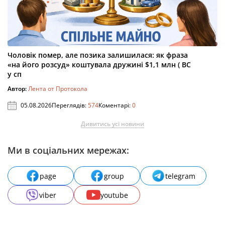
Чоловік помер, але позика залишилася: як фраза
«на його розсуд» коштувала дружині $1,1 млн ( ВС
у сп
Автор:
Лента от Протокола
05.08.2026
Переглядів:
574
Коментарі:
0
Дивитись усі новини
Ми в соціальних мережах:
page
group
telegram
viber
youtube