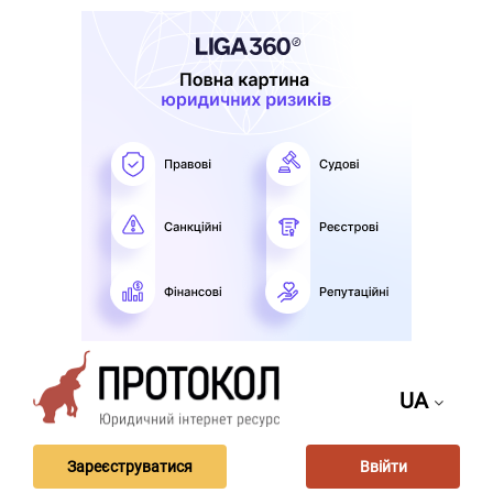
UA
Зареєструватися
Ввійти