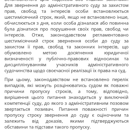
Для звернення до адміністративного суду за захистом
прав, свобод та інтересів особи встановлюється
шестимісячний строк, який, якщо не встановлено інше,
обчислюється з дня, коли особа дізналася або повинна
була дізнатися про порушення своїх прав, свобод чи
інтересів. Отже, законодавством регламентовано
шестимісячний строк звернення особи до суду за
захистом її прав, свобод та законних інтересів, що
обумовлено метою досягнення юридичної
визначеності у публічно-правових відносинах та
дисциплінуванням учасників адміністративного
судочинства щодо своєчасної реалізації їх права на суд.
При цьому, законодавством не встановлено перелік
випадків, які можуть розцінюватись судом як поважні
причини пропуску строків, а тому, відповідно,
вирішення цього питання знаходиться у виключній
компетенції суду, до якого з адміністративним позовом
звертається позивач. Питання поважності причин
пропуску строку звернення до суду є оціночним та
залежить від доказів, якими підтверджуються
обставини та підстави такого пропуску.