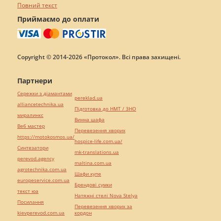
Повний текст
Приймаємо до оплати
Copyright © 2014-2026 «Протокол». Всі права захищені.
Партнери
Сережки з діамантами
pereklad.ua
alliancetechnika.ua
Підготовка до НМТ / ЗНО
миралинкс
Винна шафа
Веб мастер
Перевезення хворих
https://motokosmos.ua/
hospice-life.com.ua/
Синтезатори
mk-translations.ua
perevod.agency
maltina.com.ua
agrotechnika.com.ua
Шафи купе
europeservice.com.ua
Брендові сумки
текст юа
Натяжні стелі Nova Stelya
Посилання
Перевезення хворих за
kievperevod.com.ua
кордон