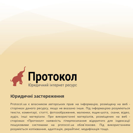
Юридичні застереження
Protocol.ua є власником авторських прав на інформацію, розміщену на веб -
сторінках даного ресурсу, якщо не вказано інше. Під інформацією розуміються
тексти, коментарі, статті, фотозображення, малюнки, ящик-шота, скани, відео,
аудіо, інші матеріали. При використанні матеріалів, розміщених на веб -
сторінках «Протокол» наявність гіперпосилання відкритого для індексації
пошуковими системами на protocol.ua обов`язкове. Під використанням
розуміється копіювання, адаптація, рерайтинг, модифікація тощо.