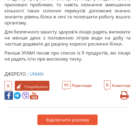
приховані проблеми, то навіть незначне зменшення
кількості таких солоних перекусів допоможе значно
знизити рівень білка в сечі та полегшити роботу всього
організму.
Для безпечного захисту здоров'я лікарі радять випивати
не менше двох з половиною літрів води на добу та
частіше додавати до раціону корисні рослинні білки.
Раніше УНІАН писав про список із 9 продуктів, які лікарі
не радять їсти при високому тиску.
ДЖЕРЕЛО :
UNIAN
0
65
0
Переглядів
Коментарі
Сподобалося
Відключити рекламу