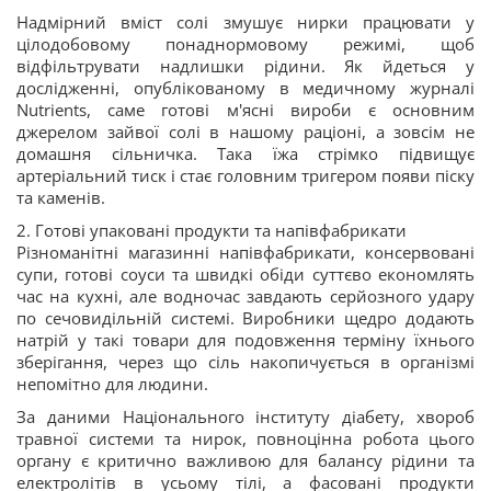
Надмірний вміст солі змушує нирки працювати у
цілодобовому понаднормовому режимі, щоб
відфільтрувати надлишки рідини. Як йдеться у
дослідженні, опублікованому в медичному журналі
Nutrients, саме готові м'ясні вироби є основним
джерелом зайвої солі в нашому раціоні, а зовсім не
домашня сільничка. Така їжа стрімко підвищує
артеріальний тиск і стає головним тригером появи піску
та каменів.
2. Готові упаковані продукти та напівфабрикати
Різноманітні магазинні напівфабрикати, консервовані
супи, готові соуси та швидкі обіди суттєво економлять
час на кухні, але водночас завдають серйозного удару
по сечовидільній системі. Виробники щедро додають
натрій у такі товари для подовження терміну їхнього
зберігання, через що сіль накопичується в організмі
непомітно для людини.
За даними Національного інституту діабету, хвороб
травної системи та нирок, повноцінна робота цього
органу є критично важливою для балансу рідини та
електролітів в усьому тілі, а фасовані продукти