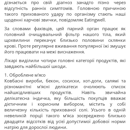
дізнається про свій діагноз занадто пізно через
відсутність ранніх симптомів. Головною причиною
такого прихованого удару по організму стають наші
щоденні харчові звички, повідомляє Eatingwell.
За словами фахівців, цей парний орган працює як
головний очищувальний фільтр нашого тіла, який
щохвилини перекачує близько половини склянки
крові. Проте регулярне вживання популярної їжі змушує
його працювати на межі виснаження.
Лікарі виділили чотири головні категорії продуктів, які
завдають найбільшої шкоди.
1. Оброблене м'ясо
Ковбасні вироби, бекон, сосиски, хот-доги, салямі та
різноманітні м'ясні делікатеси очолюють список
найшкідливіших продуктів. Навіть звичайна
делікатесна індичка, яку більшість покупців вважає
дієтичним і корисним вибором, містить у собі
величезну кількість прихованої солі. Усього в одній
невеликій порції такого м'яса зосереджено близько
двадцяти відсотків від усієї допустимої добової норми
натрію для дорослої людини.