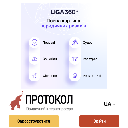
UA
Зареєструватися
Ввійти