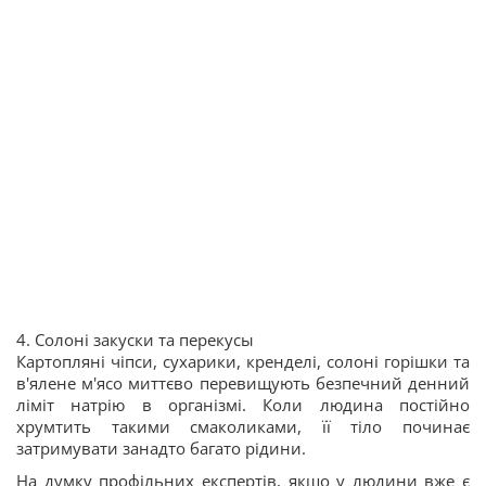
4. Солоні закуски та перекусы
Картопляні чіпси, сухарики, кренделі, солоні горішки та
в'ялене м'ясо миттєво перевищують безпечний денний
ліміт натрію в організмі. Коли людина постійно
хрумтить такими смаколиками, її тіло починає
затримувати занадто багато рідини.
На думку профільних експертів, якщо у людини вже є