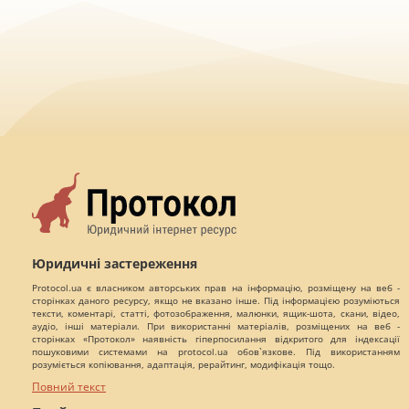
Юридичні застереження
Protocol.ua є власником авторських прав на інформацію, розміщену на веб -
сторінках даного ресурсу, якщо не вказано інше. Під інформацією розуміються
тексти, коментарі, статті, фотозображення, малюнки, ящик-шота, скани, відео,
аудіо, інші матеріали. При використанні матеріалів, розміщених на веб -
сторінках «Протокол» наявність гіперпосилання відкритого для індексації
пошуковими системами на protocol.ua обов`язкове. Під використанням
розуміється копіювання, адаптація, рерайтинг, модифікація тощо.
Повний текст