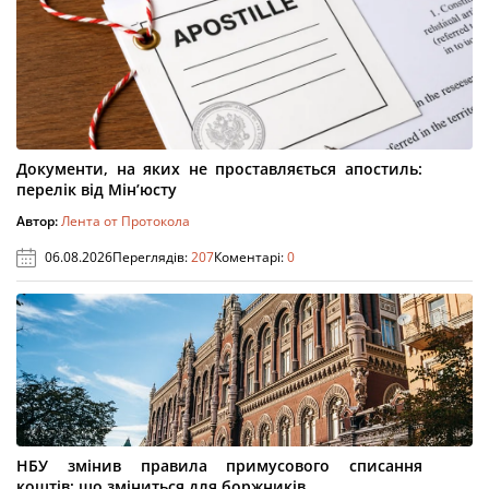
Документи, на яких не проставляється апостиль:
перелік від Мін’юсту
Автор:
Лента от Протокола
06.08.2026
Переглядів:
207
Коментарі:
0
НБУ змінив правила примусового списання
коштів: що зміниться для боржників