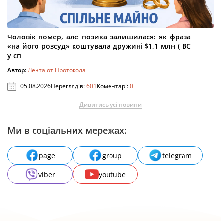
Чоловік помер, але позика залишилася: як фраза
«на його розсуд» коштувала дружині $1,1 млн ( ВС
у сп
Автор:
Лента от Протокола
05.08.2026
Переглядів:
601
Коментарі:
0
Дивитись усі новини
Ми в соціальних мережах:
page
group
telegram
viber
youtube