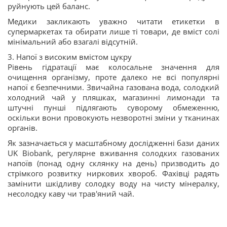
руйнують цей баланс.
Медики закликають уважно читати етикетки в
супермаркетах та обирати лише ті товари, де вміст солі
мінімальний або взагалі відсутній.
3. Напої з високим вмістом цукру
Рівень гідратації має колосальне значення для
очищення організму, проте далеко не всі популярні
напої є безпечними. Звичайна газована вода, солодкий
холодний чай у пляшках, магазинні лимонади та
штучні пунші підлягають суворому обмеженню,
оскільки вони провокують незворотні зміни у тканинах
органів.
Як зазначається у масштабному дослідженні бази даних
UK Biobank, регулярне вживання солодких газованих
напоїв (понад одну склянку на день) призводить до
стрімкого розвитку ниркових хвороб. Фахівці радять
замінити шкідливу солодку воду на чисту мінералку,
несолодку каву чи трав'яний чай.