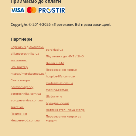
Приймаємо до оплати
Copyright © 2014-2026 «Протокол». Всі права захищені.
Партнери
Сережки з діамантами
pereklad.ua
alliancetechnika.ua
Підготовка до НМТ / ЗНО
миралинкс
Винна шафа
Веб мастер
Перевезення хворих
https://motokosmos.ua/
hospice-life.com.ua/
Синтезатори
mk-translations.ua
perevod.agency
maltina.com.ua
agrotechnika.com.ua
Шафи купе
europeservice.com.ua
Брендові сумки
текст юа
Натяжні стелі Nova Stelya
Посилання
Перевезення хворих за
kievperevod.com.ua
кордон