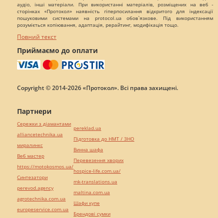
аудіо, інші матеріали. При використанні матеріалів, розміщених на веб -
сторінках «Протокол» наявність гіперпосилання відкритого для індексації
пошуковими системами на protocol.ua обов`язкове. Під використанням
розуміється копіювання, адаптація, рерайтинг, модифікація тощо.
Повний текст
Приймаємо до оплати
Copyright © 2014-2026 «Протокол». Всі права захищені.
Партнери
Сережки з діамантами
pereklad.ua
alliancetechnika.ua
Підготовка до НМТ / ЗНО
миралинкс
Винна шафа
Веб мастер
Перевезення хворих
https://motokosmos.ua/
hospice-life.com.ua/
Синтезатори
mk-translations.ua
perevod.agency
maltina.com.ua
agrotechnika.com.ua
Шафи купе
europeservice.com.ua
Брендові сумки