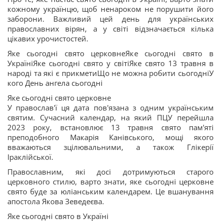
кожному українцю, щоб ненароком не порушити його
заборони. Важливий цей день для українських
православних вірян, а у світі відзначається кілька
цікавих урочистостей.
Яке сьогодні свято церковнеЯке сьогодні свято в
УкраїніЯке сьогодні свято у світіЯке свято 13 травня в
народі та які є прикметиЩо не можна робити сьогодніУ
кого День ангела сьогодні
Яке сьогодні свято церковне
У православ'ї ця дата пов'язана з одним українським
святим. Сучасний календар, на який ПЦУ перейшла
2023 року, встановлює 13 травня свято пам'яті
преподобного Макарія Канівського, мощі якого
вважаються зцілювальними, а також Глікерії
Іраклійської.
Православним, які досі дотримуються старого
церковного стилю, варто знати, яке сьогодні церковне
свято буде за юліанським календарем. Це вшанування
апостола Якова Зеведеєва.
Яке сьогодні свято в Україні