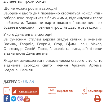
дістанеться трохи сонця.
Що не можна робити сьогодні
Заборони цього дня переважно стосуються конфліктів -
заборонено сваритися з близькими, підвищувати голос
і ображати. Також не варто плакати (інакше весь рік
будете в сльозах) і позичати гроші (віддасте своє щастя).
У кого День ангела сьогодні
За сучасним стилем церква згадує святих з іменами
Василь, Гавриїл, Георгій, Єгор, Єфим, Іван, Макар,
Олександр, Сергій, Тарас, Гликерія та Ірина, а їхні тезки
відзначають День ангела.
Якщо ви залишаєтеся прихильником старого стилю, то
відзначте сьогодні свято іменин Арсенія, Артема,
Богдана і Василя.
ДЖЕРЕЛО :
UNIAN
0
148
0
Переглядів
Коментарі
Сподобалося