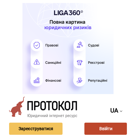
UA
Зареєструватися
Ввійти