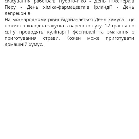
скасування рабства;в Пуерто-Ріко - День інженера;в
Перу - День хіміка-фармацевта;в Ірландії - День
лепреконів.
На міжнародному рівні відзначається День хумуса - це
поживна холодна закуска з вареного нуту. 12 травня по
світу проводять кулінарні фестивалі та змагання з
приготування страви. Кожен може приготувати
домашній хумус.