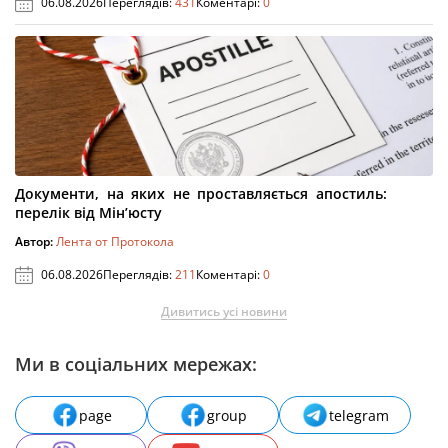
06.08.2026
Переглядів:
431
Коментарі:
0
Документи, на яких не проставляється апостиль:
перелік від Мін’юсту
Автор:
Лента от Протокола
06.08.2026
Переглядів:
211
Коментарі:
0
Дивитись усі новини
Ми в соціальних мережах:
page
group
telegram