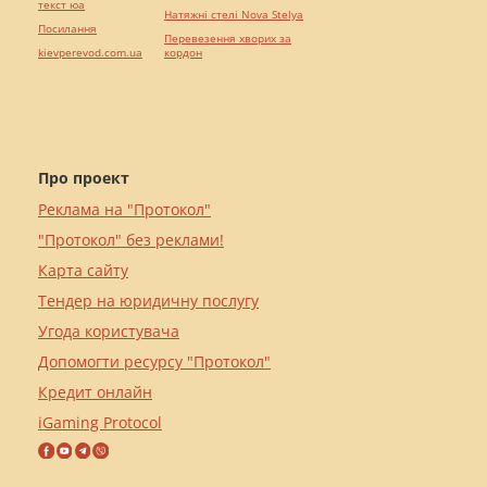
текст юа
Натяжні стелі Nova Stelya
Посилання
Перевезення хворих за
kievperevod.com.ua
кордон
Про проект
Реклама на "Протокол"
"Протокол" без реклами!
Карта сайту
Тендер на юридичну послугу
Угода користувача
Допомогти ресурсу "Протокол"
Кредит онлайн
iGaming Protocol