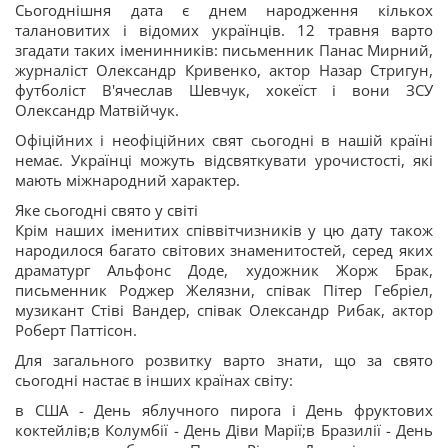
Сьогоднішня дата є днем народження кількох
талановитих і відомих українців. 12 травня варто
згадати таких іменинників: письменник Панас Мирний,
журналіст Олександр Кривенко, актор Назар Стригун,
футболіст В'ячеслав Шевчук, хокеїст і вони ЗСУ
Олександр Матвійчук.
Офіційних і неофіційних свят сьогодні в нашій країні
немає. Українці можуть відсвяткувати урочистості, які
мають міжнародний характер.
Яке сьогодні свято у світі
Крім наших іменитих співвітчизників у цю дату також
народилося багато світових знаменитостей, серед яких
драматург Альфонс Доде, художник Жорж Брак,
письменник Роджер Желязни, співак Пітер Гебріел,
музикант Стіві Вандер, співак Олександр Рибак, актор
Роберт Паттісон.
Для загального розвитку варто знати, що за свято
сьогодні настає в інших країнах світу:
в США - День яблучного пирога і День фруктових
коктейлів;в Колумбії - День Діви Марії;в Бразилії - День