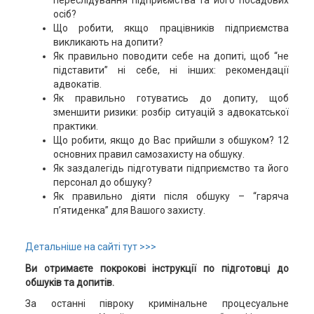
переслідування підприємства та його посадових
осіб?
Що робити, якщо працівників підприємства
викликають на допити?
Як правильно поводити себе на допиті, щоб “не
підставити” ні себе, ні інших: рекомендації
адвокатів.
Як правильно готуватись до допиту, щоб
зменшити ризики: розбір ситуацій з адвокатської
практики.
Що робити, якщо до Вас прийшли з обшуком? 12
основних правил самозахисту на обшуку.
Як заздалегідь підготувати підприємство та його
персонал до обшуку?
Як правильно діяти після обшуку – “гаряча
п’ятиденка” для Вашого захисту.
Детальніше на сайті тут >>>
Ви отримаєте покрокові інструкції по підготовці до
обшуків та допитів.
За останні півроку кримінальне процесуальне