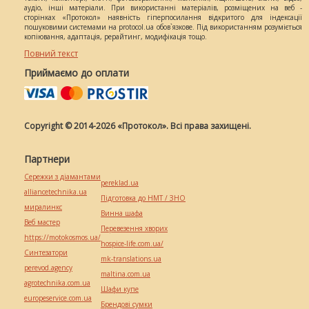
аудіо, інші матеріали. При використанні матеріалів, розміщених на веб -
сторінках «Протокол» наявність гіперпосилання відкритого для індексації
пошуковими системами на protocol.ua обов`язкове. Під використанням розуміється
копіювання, адаптація, рерайтинг, модифікація тощо.
Повний текст
Приймаємо до оплати
Copyright © 2014-2026 «Протокол». Всі права захищені.
Партнери
Сережки з діамантами
pereklad.ua
alliancetechnika.ua
Підготовка до НМТ / ЗНО
миралинкс
Винна шафа
Веб мастер
Перевезення хворих
https://motokosmos.ua/
hospice-life.com.ua/
Синтезатори
mk-translations.ua
perevod.agency
maltina.com.ua
agrotechnika.com.ua
Шафи купе
europeservice.com.ua
Брендові сумки