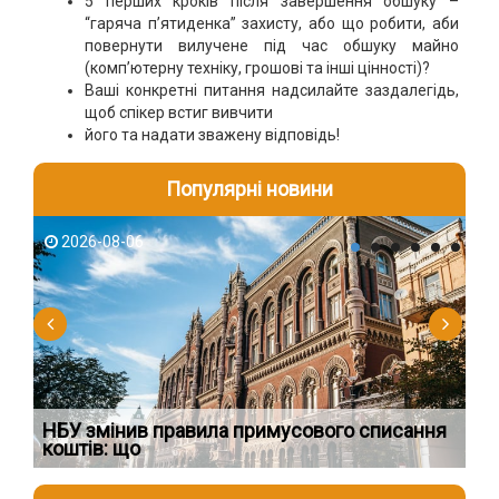
5 перших кроків після завершення обшуку –
“гаряча п’ятиденка” захисту, або що робити, аби
повернути вилучене під час обшуку майно
(комп’ютерну техніку, грошові та інші цінності)?
Ваші конкретні питання надсилайте заздалегідь,
щоб спікер встиг вивчити
його та надати зважену відповідь!
Популярні новини
2026-08-06
2
НБУ змінив правила примусового списання
Як
коштів: що
шк