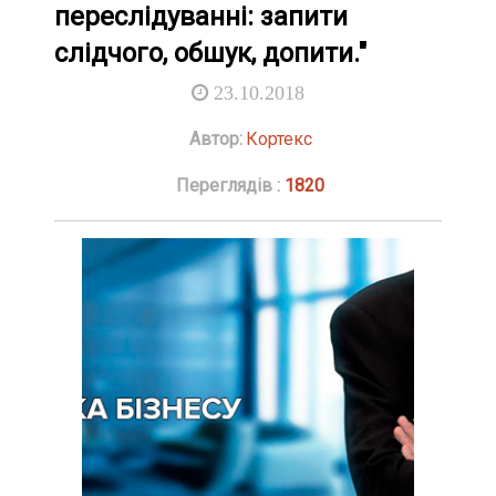
переслідуванні: запити
слідчого, обшук, допити."
23.10.2018
Автор:
Кортекс
Переглядів :
1820