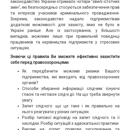
законодавство України отримало чотири “хвилі істотних
змін”, які безпосередньо стосуються забезпечення прав
та інтересів учасників кримінального провадження.
Зокрема, законодавство надало підприємствам
додаткові можливості для захисту, яких не було в
Україні раніше. Але їх застосування, у більшості
випадків, можливе лише при правильній поведінці
працівників та керівництва підприємств у стресових
ситуаціях.
Знаючи ці правила Ви зможете ефективно захистити
себе перед правоохоронцями.
Як передбачити можливі ризики Вашого
підприємства, які виходять від правоохоронних
органів?
Способи збирання інформації слідчим: існуючі
гласні та негласні слідчі дії. На що треба звернути
увагу.
Запит слідчого: що це таке і як правильно на
нього реагувати у різних ситуаціях.
Розбір типової відповіді на запит слідчого та її
наслідки. Розбір ситуацій з адвокатської практики.
Виклик на допит: правове регулювання та