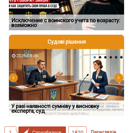
Исключение с воинского учета по возрасту:
Сп
возможно
ос
Судові рішення
2026-08-06
2
У разі наявності сумніву у висновку
Як
експерта, суд
вк
1
1820
Переглядів
Сподобалося