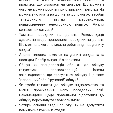
практика, що склалася на сьогодні. Що можна і
чого не можна робити при отриманні повістки. Чи
можна викликати на допит за допомогою засобів
телефонного зв’язку, мессенджерів,
повідомленням електронною поштою. Аналіз
конкретних ситуацій.
Тактика поведінки на допиті. Рекомендації
адвокатів щодо правильної поведінки на допиті.
Що можна, а чого не можна робити під час допиту
свідка?
Аналіз типових помилок на допиті свідка та їх
наслідки. Розбір ситуацій з практики.
Обшук як спецоперація або як до обшуку
готуються правоохоронці? Новели
законодавства, що стосуються обшуку. Що таке
“повальний” або “груповий” обшук?
Як треба готувати до обшуку підприємство та
місця проживання його посадових осіб.
Рекомендації щодо правильної підготовки до
обшуку персоналу та своїх близьких.
Чотири основні стадії обшуку: як не допустити
помилок на кожній із стадій.