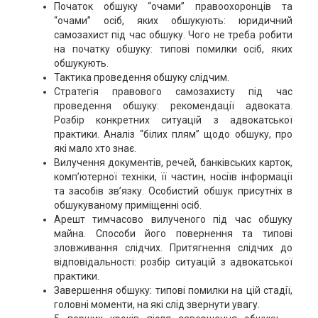
Початок обшуку “очами” правоохоронців та
“очами” осіб, яких обшукують: юридичний
самозахист під час обшуку. Чого не треба робити
на початку обшуку: типові помилки осіб, яких
обшукують.
Тактика проведення обшуку слідчим.
Стратегія правового самозахисту під час
проведення обшуку: рекомендації адвоката.
Розбір конкретних ситуацій з адвокатської
практики. Аналіз “білих плям” щодо обшуку, про
які мало хто знає.
Вилучення документів, речей, банківських карток,
комп’ютерної техніки, її частин, носіїв інформації
та засобів зв’язку. Особистий обшук присутніх в
обшукуваному приміщенні осіб.
Арешт тимчасово вилученого під час обшуку
майна. Способи його повернення та типові
зловживання слідчих. Притягнення слідчих до
відповідальності: розбір ситуацій з адвокатської
практики.
Завершення обшуку: типові помилки на цій стадії,
головні моменти, на які слід звернути увагу.