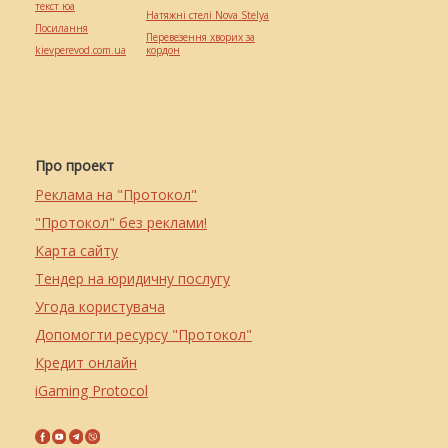
текст юа
Натяжні стелі Nova Stelya
Посилання
Перевезення хворих за
kievperevod.com.ua
кордон
Про проект
Реклама на "Протокол"
"Протокол" без реклами!
Карта сайту
Тендер на юридичну послугу
Угода користувача
Допомогти ресурсу "Протокол"
Кредит онлайн
iGaming Protocol