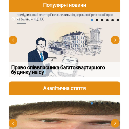
Популярні новини
2026-08-07
2
к
Право співвласника багатоквартирного
Як
будинку на су
шк
Аналітична стаття
2026-08-04
2