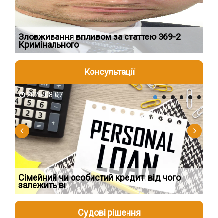
Зловживання впливом за статтею 369-2
Пе
Кримінального
пі
Консультації
2026-08-07
2
Сімейний чи особистий кредит: від чого
Пр
залежить ві
по
Судові рішення