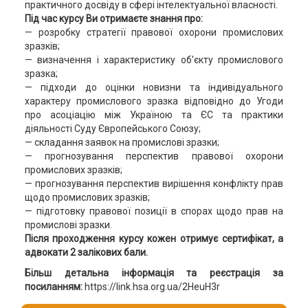
практичного досвіду в сфері інтелектуальної власності.
Під час курсу Ви отримаєте знання про:
— розробку стратегії правової охорони промислових
зразків;
— визначення і характеристику об'єкту промислового
зразка;
— підходи до оцінки новизни та індивідуального
характеру промислового зразка відповідно до Угоди
про асоціацію між Україною та ЄС та практики
діяльності Суду Європейського Союзу;
— складання заявок на промислові зразки;
— прогнозування перспектив правової охорони
промислових зразків;
— прогнозування перспектив вирішення конфлікту прав
щодо промислових зразків;
— підготовку правової позиції в спорах щодо прав на
промислові зразки.
Після проходження курсу кожен отримує сертифікат, а
адвокати 2 залікових бали.
Більш детальна інформація та реєстрація за
посиланням:
https://link.hsa.org.ua/2HeuH3r