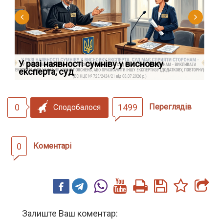
У разі наявності сумніву у висновку
Як
експерта, суд
вк
0
1499
Переглядів
Сподобалося
0
Коментарі
Залиште Ваш коментар: