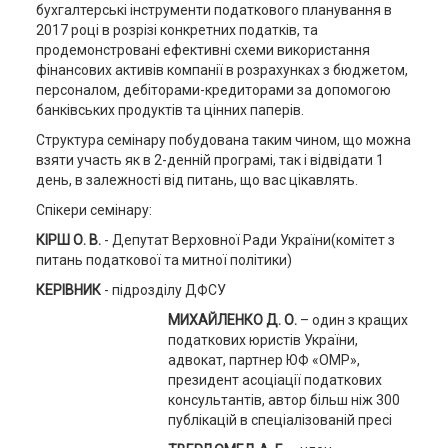
бухгалтерські інструменти податкового планування в
2017 році в розрізі конкретних податків, та
продемонстровані ефективні схеми використання
фінансових активів компанії в розрахунках з бюджетом,
персоналом, дебіторами-кредиторами за допомогою
банківських продуктів та цінних паперів.
Структура семінару побудована таким чином, що можна
взяти участь як в 2-денній програмі, так і відвідати 1
день, в залежності від питань, що вас цікавлять.
Спікери семінару:
КІРШ О. В.
- Депутат Верховної Ради України(комітет з
питань податкової та митної політики)
КЕРІВНИК
- підрозділу ДФСУ
МИХАЙЛЕНКО Д. О.
– один з кращих
податкових юристів України,
адвокат, партнер ЮФ «OMP»,
президент асоціації податкових
консультантів, автор більш ніж 300
публікацій в спеціалізованій пресі