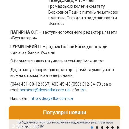
ТВЕРДОМЕД А. Г.
– член
Громадських колегій комітету
Верховної Ради з питань податкової
політики. Оглядач з податків газети
«Бізнес»
ПАПИРІНА О. Г
. – заступник головного редактора газети
«Бухгалтерія»
ГУРМИЦЬКИЙ І. І.
– радник Голови Наглядової ради
одного з банків України
Оформити заявку на участь в семінарі можна тут
Додаткову інформацію щодо програми та умов участі
можна отримати за телефонами
(044) 451-88-12 (067) 403-45-46 (050) 312-34-73 , за e-
mail:
seminar@desyatka.com.ua
, або
тут
.
Наш сайт :
http://desyatka.com.ua
Популярні новини
2026-08-07
2