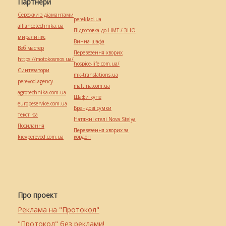
Партнери
Сережки з діамантами
pereklad.ua
alliancetechnika.ua
Підготовка до НМТ / ЗНО
миралинкс
Винна шафа
Веб мастер
Перевезення хворих
https://motokosmos.ua/
hospice-life.com.ua/
Синтезатори
mk-translations.ua
perevod.agency
maltina.com.ua
agrotechnika.com.ua
Шафи купе
europeservice.com.ua
Брендові сумки
текст юа
Натяжні стелі Nova Stelya
Посилання
Перевезення хворих за
kievperevod.com.ua
кордон
Про проект
Реклама на "Протокол"
"Протокол" без реклами!