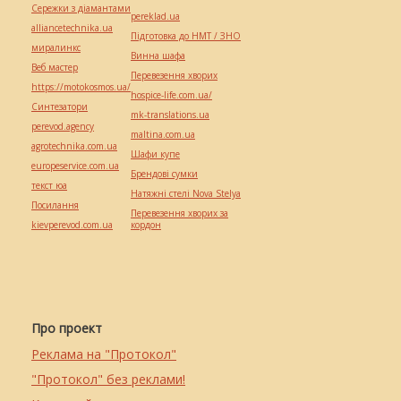
Сережки з діамантами
pereklad.ua
alliancetechnika.ua
Підготовка до НМТ / ЗНО
миралинкс
Винна шафа
Веб мастер
Перевезення хворих
https://motokosmos.ua/
hospice-life.com.ua/
Синтезатори
mk-translations.ua
perevod.agency
maltina.com.ua
agrotechnika.com.ua
Шафи купе
europeservice.com.ua
Брендові сумки
текст юа
Натяжні стелі Nova Stelya
Посилання
Перевезення хворих за
kievperevod.com.ua
кордон
Про проект
Реклама на "Протокол"
"Протокол" без реклами!