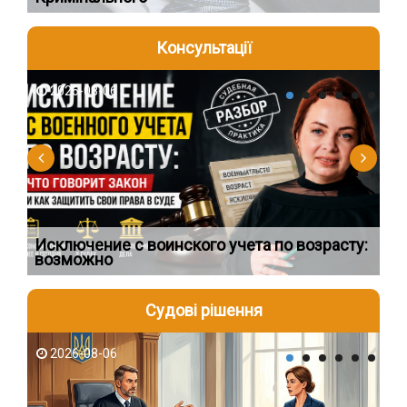
Консультації
2026-08-06
2
Исключение с воинского учета по возрасту:
Сп
возможно
ос
Судові рішення
2026-08-06
2