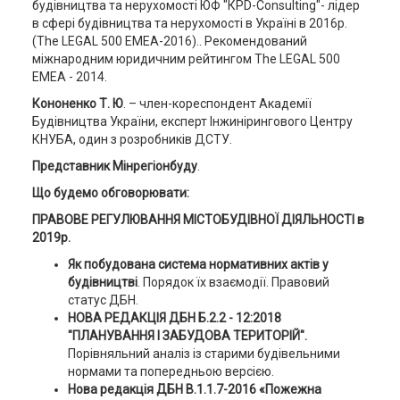
будівництва та нерухомості ЮФ "КРD-Consulting"- лідер
в сфері будівництва та нерухомості в Україні в 2016р.
(The LEGAL 500 EMEA-2016).. Рекомендований
міжнародним юридичним рейтингом The LEGAL 500
EMEA - 2014.
Кононенко Т. Ю
. – член-кореспондент Академії
Будівництва України, експерт Інжинірингового Центру
КНУБА, один з розробників ДСТУ.
Представник Мінрегіонбуду
.
Що будемо обговорювати:
ПРАВОВЕ РЕГУЛЮВАННЯ МІСТОБУДІВНОЇ ДІЯЛЬНОСТІ в
2019р.
Як побудована система нормативних актів у
будівництві
. Порядок їх взаємодії. Правовий
статус ДБН.
НОВА РЕДАКЦІЯ ДБН Б.2.2 - 12:2018
"ПЛАНУВАННЯ І ЗАБУДОВА ТЕРИТОРІЙ".
Порівняльний аналіз із старими будівельними
нормами та попередньою версією.
Нова редакція ДБН В.1.1.7-2016 «Пожежна