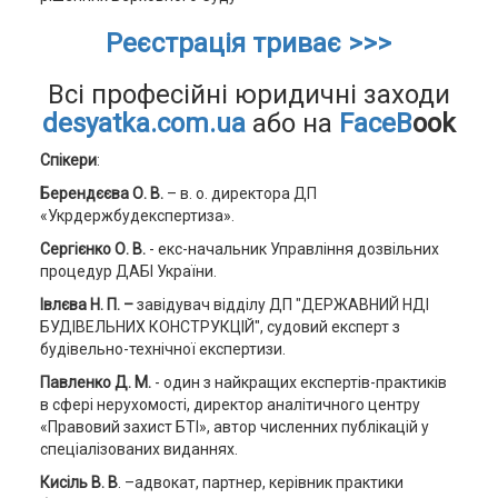
Реєстрація триває >>>
Всі професійні юридичні заходи
desyatka.com.ua
або на
FaceB
ook
Спікери
:
Берендєєва О. В.
– в. о. директора ДП
«Укрдержбудекспертиза».
Сергієнко О. В.
- екс-начальник Управління дозвільних
процедур ДАБІ України.
Івлєва Н. П. –
завідувач відділу ДП "ДЕРЖАВНИЙ НДІ
БУДІВЕЛЬНИХ КОНСТРУКЦІЙ", судовий експерт з
будівельно-технічної експертизи.
Павленко Д. М.
- один з найкращих експертів-практиків
в сфері нерухомості, директор аналітичного центру
«Правовий захист БТІ», автор численних публікацій у
спеціалізованих виданнях.
Кисіль В. В
. –адвокат, партнер, керівник практики