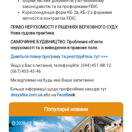
Форми звітних документів у вітчизняному
законодавстві та за проформами FIDIC.
Кореспонденція форм КБ-2в, КБ-3 з формами
звітності в контрактах FIDIC.
ПРАВО НЕРУХОМОСТІ У РІШЕННЯХ ВЕРХОВНОГО СУДУ.
Нова судова практика.
САМОЧИННЕ БУДІВНИЦТВО. Проблемні об’єкти
нерухомості та їх виведення в правове поле.
Дивіться повну програму та реєструйтесь тут >>>
Якщо у Вас є питання, телефонуйте: (044) 451-88-12
(067) 403-45-46
Ми відповімо на будь-яке Ваше запитання.
Більше інформації щодо професійних заходів тут
desyatka.com.ua
або на
FaceB
ook
Популярні новини
2026-08-06
2