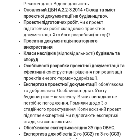
Рекомендації. Відповідальність.
Оновлений ДБН А.2.2-3:2014 «Склад та зміст
проектної документації на будівництво».
Проекти підготовчих робіт.
Чи є проект
підготовчих робіт складовою проектної
документації. Хто його розробляє(автор)?
Проектна документація повторного
використання
.
Класи наслідків
(відповідальності)
будівель та
споруд
.
Особливості розробки проектної документації та
ефективні
конструктивні рішення при реалізації
проектів енерго-термомодернізації.
Експертиза проектної документації
: обов’язкова
та добровільна. Особливості для об’єкту
будівництва – комплексу. В яких випадках не
потрібно погодження. Помилки щодо 3-х
стадійного проектування. Коли ескізний проект
підлягає експертизі. Чи підлягають експертизі
стадії, які схвалюються.
Обов’язкова експертиза згідно ЗУ про ОВНС.
Експертиза для об’єктів 2-го (СС2) та 3-го (СС3)