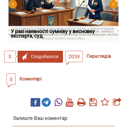
У разі наявності сумніву у висновку
Як
експерта, суд
вк
0
2059
Переглядів
Сподобалося
0
Коментарі
Залиште Ваш коментар: