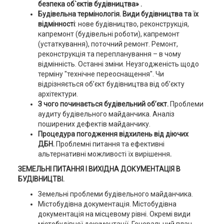
безпека об`єктів будівництва» .
Будівельна термінологія. Види будівництва та їх
відмінності
: нове будівництво, реконструкція,
капремонт (будівельні роботи), капремонт
(устаткування), поточний ремонт. Ремонт,
реконструкція та перепланування – в чому
відмінність. Останні зміни. Неузгодженість щодо
терміну "технічне переоснащення". Чи
відрізняється об’єкт будівництва від об’єкту
архітектури.
З чого починається будівельний об’єкт.
Проблеми
аудиту будівельного майданчика. Аналіз
поширених дефектів майданчику.
Процедура погодження відхилень від діючих
ДБН.
Проблемні питання та ефективні
альтернативні можливості їх вирішення
.
ЗЕМЕЛЬНІ ПИТАННЯ І ВИХІДНА ДОКУМЕНТАЦІЯ В
БУДІВНИЦТВІ.
Земельні проблеми будівельного майданчика.
Містобудівна документація. Містобудівна
документація на місцевому рівні. Окремі види