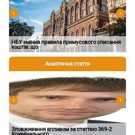
НБУ змінив правила примусового списання
Як
коштів: що
шк
Аналітична стаття
2026-08-04
2
Зловживання впливом за статтею 369-2
Пе
Кримінального
пі