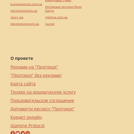
Брендовые сумки
europeservice.com.ua
Натяжные потолки Nova
mk-translations.ua
Stelya
текст юа
maltina.com.ua
kievperevod.com.ua
Cылки
О проекте
Реклама на "Протокол"
"Протокол" без реклами!
Карта сайта
Тендер на юридическую услугу
Пользовательское соглашение
Допомогти ресурсу "Протокол"
Кредит онлайн
iGaming Protocol