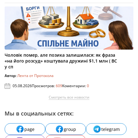
Чоловік помер, але позика залишилася: як фраза
«на його розсуд» коштувала дружині $1,1 млн ( ВС
у сп
Автор:
Лента от Протокола
05.08.2026
Просмотров:
609
Коментарии:
0
Смотреть все новости
Мы в социальных сетях:
page
group
telegram