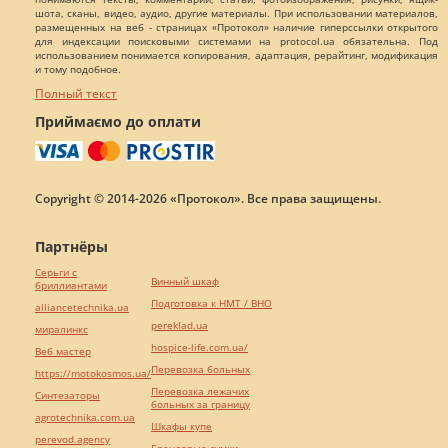
шота, сканы, видео, аудио, другие материалы. При использовании материалов,
размещенных на веб - страницах «Протокол» наличие гиперссылки открытого
для индексации поисковыми системами на protocol.ua обязательна. Под
использованием понимается копирования, адаптация, рерайтинг, модификация
и тому подобное.
Полный текст
Приймаємо до оплати
Copyright © 2014-2026 «Протокол». Все права защищены.
Партнёры
Серьги с
Винный шкаф
бриллиантами
Подготовка к НМТ / ВНО
alliancetechnika.ua
pereklad.ua
миралинкс
hospice-life.com.ua/
Веб мастер
Перевозка больных
https://motokosmos.ua/
Перевозка лежачих
Синтезаторы
больных за границу
agrotechnika.com.ua
Шкафы купе
perevod.agency