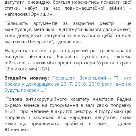
депутати, очевидно, бояться наважитись показати свої
статки, набуті за час повномасштабної війни", -
наголосив Юрчишин.
"Більшість аргументів за закритий реєстр - це
маніпуляція, мета якої - відтягнути якомога далі момент,
коли доведеться звітувати за відпустки в Дубаї та нові
маєтки на Печерську", - додав він.
Нардеп наголосив, що за відкритий реєстр декларацій
виступає абсолютна більшість суспільства, зокрема
військові, а також міжнародні партнери України з країн
"Великої сімки" (G7).
Згадайте новину:
Президент Зеленський - "Ті, хто
брехав у деклараціях за 2017, 2018, 2019 роки, вже не
будуть покарані..."
"Голова антикорупційного комітету Анастасія Радіна
окремо винесе на голосування в залі свою поправку
№371 про негайне відкриття реєстру. Я підтримаю цю
поправку і закликаю всіх народних депутатів, яким
нема що приховувати, зробити те саме", - додав
Юрчишин.