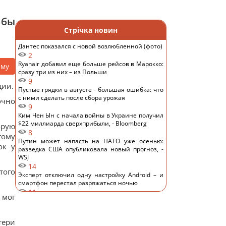
 бы
Стрічка новин
Дантес показался с новой возлюбленной (фото)
2
Ryanair добавил еще больше рейсов в Марокко:
аму
сразу три из них – из Польши
9
ции.
Пустые грядки в августе - большая ошибка: что
с ними сделать после сбора урожая
очно
9
Ким Чен Ын с начала войны в Украине получил
$22 миллиарда сверхприбыли, - Bloomberg
орую
8
тому
Путин может напасть на НАТО уже осенью:
ок у
разведка США опубликовала новый прогноз, -
WSJ
14
того
Эксперт отключил одну настройку Android – и
смартфон перестал разряжаться ночью
11
 мог
Удары России по кораблям в Черном море: в FP
раскрыли последствия
12
тери