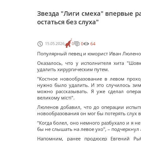
Звезда "Лиги смеха" впервые ра
остаться без слуха"
0
64
15.05.2026
0
Популярный певец и юморист Иван Люленов
Оказалось, что у исполнителя хита "Шо
удалить хирургическим путем.
"Костное новообразование в левом проход
нужно было удалить. И это случилось зимо
можно рассказывать. Я уже сделал опер
великому місті".
Люленов добавил, что до операции испытыв
новообразования он мог бы потерять слух 
"Когда болел, оно немного разбухало и я не
бы не слышать на левое ухо", – подчеркнул 
Напомним, ранее продюсер Евгений Ры