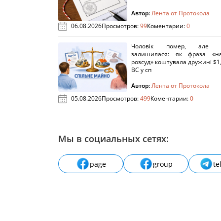
Автор:
Лента от Протокола
06.08.2026
Просмотров:
99
Коментарии:
0
Чоловік помер, але п
залишилася: як фраза «н
розсуд» коштувала дружині $1,
ВС у сп
Автор:
Лента от Протокола
05.08.2026
Просмотров:
499
Коментарии:
0
Мы в социальных сетях:
page
group
te