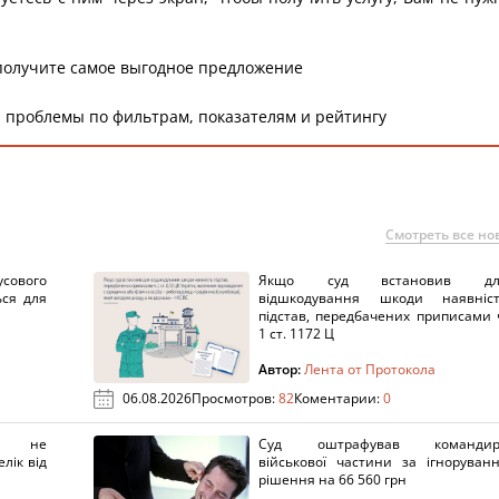
получите самое выгодное предложение
 проблемы по фильтрам, показателям и рейтингу
Смотреть все но
сового
Якщо суд встановив дл
ься для
відшкодування шкоди наявніс
підстав, передбачених приписами 
1 ст. 1172 Ц
Автор:
Лента от Протокола
06.08.2026
Просмотров:
82
Коментарии:
0
х не
Суд оштрафував командир
лік від
військової частини за ігноруван
рішення на 66 560 грн