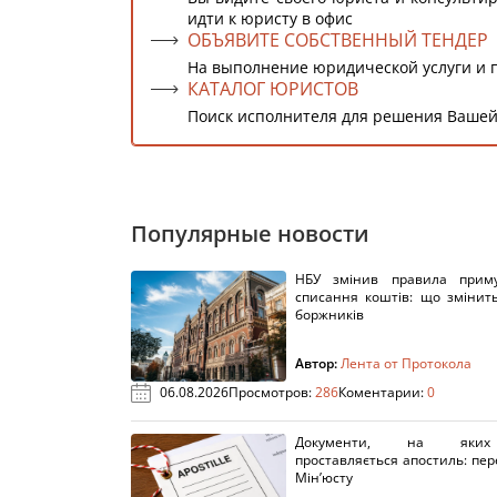
идти к юристу в офис
ОБЪЯВИТЕ СОБСТВЕННЫЙ ТЕНДЕР
На выполнение юридической услуги и 
КАТАЛОГ ЮРИСТОВ
Поиск исполнителя для решения Вашей
Популярные новости
НБУ змінив правила приму
списання коштів: що змінит
боржників
Автор:
Лента от Протокола
06.08.2026
Просмотров:
286
Коментарии:
0
Документи, на яки
проставляється апостиль: пере
Мін’юсту