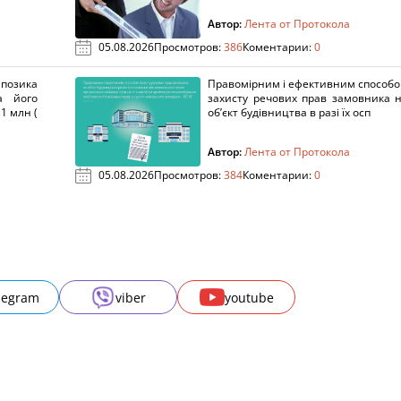
Автор:
Лента от Протокола
05.08.2026
Просмотров:
386
Коментарии:
0
озика
Правомірним і ефективним способ
а його
захисту речових прав замовника 
1 млн (
об’єкт будівництва в разі їх осп
Автор:
Лента от Протокола
05.08.2026
Просмотров:
384
Коментарии:
0
legram
viber
youtube