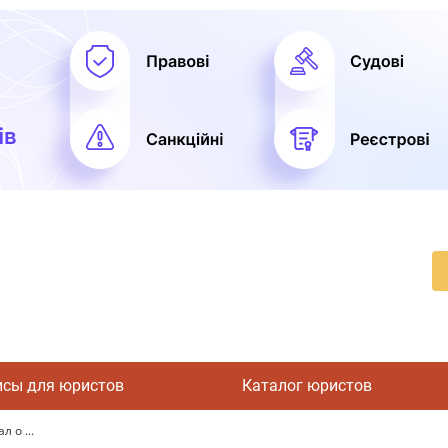
исы для юристов
Каталог юристов
 о ...