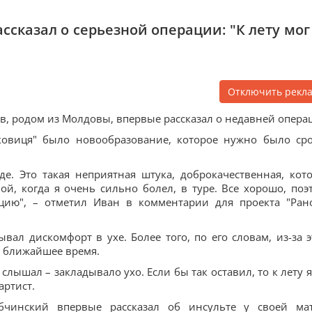
ссказал о серьезной операции: "К лету мог
Отключить рекл
, родом из Молдовы, впервые рассказал о недавней опера
вковиця" было новообразование, которое нужно было ср
е. Это такая неприятная штука, доброкачественная, кот
й, когда я очень сильно болел, в туре. Все хорошо, поэ
ацию", – отметил Иван в комментарии для проекта "Ран
ал дискомфорт в ухе. Более того, по его словам, из-за э
в ближайшее время.
 слышал – закладывало ухо. Если бы так оставил, то к лету я
артист.
бчинский впервые рассказал об инсульте у своей ма