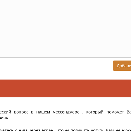
Добав
еский вопрос в нашем мессенджере , который поможет В
виях
уетесь с ним через экран, чтобы получить услугу, Вам не нуж