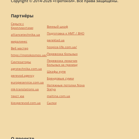
Copyright © 2014-2026 «Протокол». Все права защищены.
Партнёры
Серьги с
Винный шкаф
бриллиантами
Подготовка к НМТ / ВНО
alliancetechnika.ua
pereklad.ua
миралинкс
hospice-life.com.ua/
Веб мастер
Перевозка больных
https://motokosmos.ua/
Перевозка лежачих
Синтезаторы
больных за границу
agrotechnika.com.ua
Шкафы купе
perevod.agency
Брендовые сумки
europeservice.com.ua
Натяжные потолки Nova
mk-translations.ua
Stelya
текст юа
maltina.com.ua
kievperevod.com.ua
Cылки
О проекте