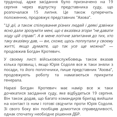
труднощі, адже засідання було призначено на 19
серпня через відпустку представника суду, що
розпочалася 15 липня. Це також суперечить
положенню, продовжує представник "Азова".
"
Ці дії, а також спілкування різних людей і деякі дзвінки
ясно дали зрозуміти мені, що є вказівка згори "не давати
ходу цій справі". А в мене логічне запитання до тих, хто
таку вказівку дав, — ви, схоже, щось поплутали у своєму
житті, якщо думаєте, що так усе ще можна?
" —
продовжив Богдан Кротевич.
У своєму листі військовослужбовець також вказав
кілька прізвищ і, якщо Юрія Содоля все ж таки зняли з
посади, то його поплічники, пише представник "Азова",
продовжують роботу та намагаються прикрити
генерала.
Наразі Богдан Кротевич має намір все ж таки
дочекатися засідання суду, яке відбудеться 19 серпня.
Він також додав, що багато командирів бригад вийшли
на контакт із ним і готові свідчити проти Юрія Содоля.
Зі свого боку він пообіцяв домогтися справедливості,
однак спочатку необхідне рішення ДБР.