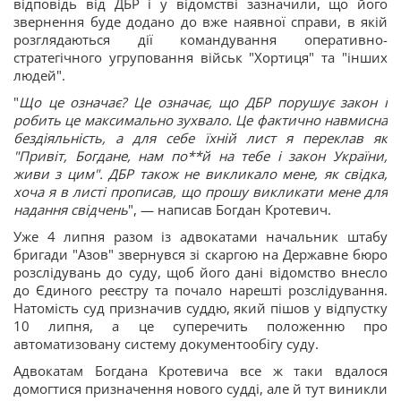
відповідь від ДБР і у відомстві зазначили, що його
звернення буде додано до вже наявної справи, в якій
розглядаються дії командування оперативно-
стратегічного угруповання військ "Хортиця" та "інших
людей".
"
Що це означає? Це означає, що ДБР порушує закон і
робить це максимально зухвало. Це фактично навмисна
бездіяльність, а для себе їхній лист я переклав як
"Привіт, Богдане, нам по**й на тебе і закон України,
живи з цим". ДБР також не викликало мене, як свідка,
хоча я в листі прописав, що прошу викликати мене для
надання свідчень
", — написав Богдан Кротевич.
Уже 4 липня разом із адвокатами начальник штабу
бригади "Азов" звернувся зі скаргою на Державне бюро
розслідувань до суду, щоб його дані відомство внесло
до Єдиного реєстру та почало нарешті розслідування.
Натомість суд призначив суддю, який пішов у відпустку
10 липня, а це суперечить положенню про
автоматизовану систему документообігу суду.
Адвокатам Богдана Кротевича все ж таки вдалося
домогтися призначення нового судді, але й тут виникли