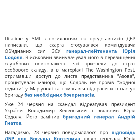
Пізніше у ЗМІ з посиланням на представників ДБР
написали, що скарга стосувалася командувача
Об'єднаних сил ЗСУ
генерал-лейтенанта Юрія
Содоля
. Військовий звинувачував його в перевищенні
службових повноважень, які призвели до втрат
особового складу, а в матеріалі The Washington Post,
отримавши доступ до листа представника "Азова",
процитували майора, що Содоль не провів "жодної
години" у Маріуполі та намагався відправити в наступ
бригаду
без необхідних боєприпасів
.
Уже 24 червня на скандал відреагував президент
України Володимир Зеленський і звільнив Юрія
Содоля. Його замінив
бригадний генерал Андрій
Гнатов
.
Нагадаємо, 28 червня повідомлялося про
відповідь
ДБР для Богдана Кротевича
щодо генерала Юрія