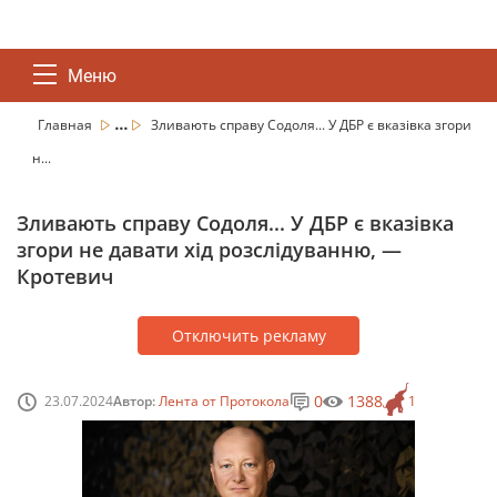
Меню
...
Главная
Зливають справу Содоля... У ДБР є вказівка згори
н...
Зливають справу Содоля... У ДБР є вказівка
згори не давати хід розслідуванню, —
Кротевич
Отключить рекламу
0
1388
23.07.2024
Автор:
Лента от Протокола
1