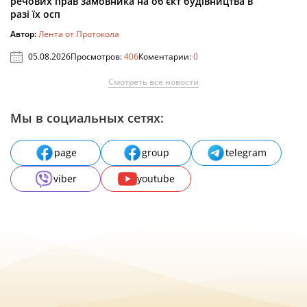
речових прав замовника на об’єкт будівництва в
разі їх осп
Автор:
Лента от Протокола
05.08.2026
Просмотров:
406
Коментарии:
0
Смотреть все новости
Мы в социальных сетях:
page
group
telegram
viber
youtube