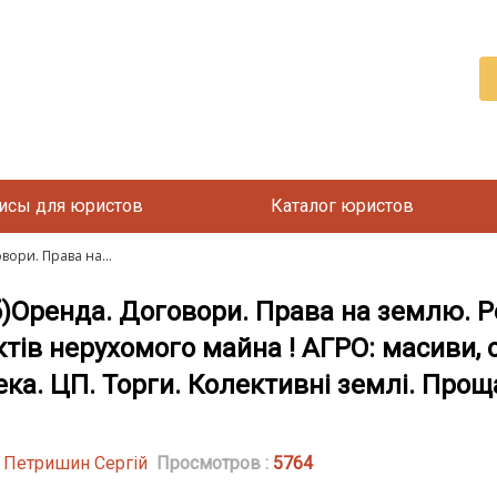
исы для юристов
Каталог юристов
вори. Права на...
б)Оренда. Договори. Права на землю. Р
тів нерухомого майна ! АГРО: масиви, о
ка. ЦП. Торги. Колективні землі. Прощ
| Петришин Сергій
Просмотров :
5764