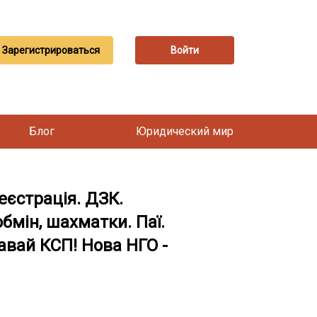
Зарегистрироваться
Войти
Блог
Юридический мир
еєстрація. ДЗК.
бмін, шахматки. Паї.
авай КСП! Нова НГО -