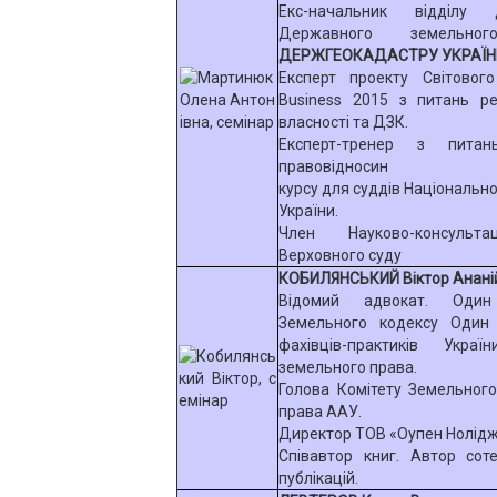
Екс-начальник відділу 
Державного земельног
ДЕРЖГЕОКАДАСТРУ УКРАЇН
Експерт проекту Світовог
Business 2015 з питань ре
власності та ДЗК.
Експерт-тренер з питан
правовідносин
курсу для суддів Національно
України.
Член Науково-консульта
Верховного суду
КОБИЛЯНСЬКИЙ Віктор Анані
Відомий адвокат. Оди
Земельного кодексу Один
фахівців-практиків Укра
земельного права.
Голова Комітету Земельного
права ААУ.
Директор ТОВ «Оупен Нолідж
Співавтор книг. Автор сот
публікацій.