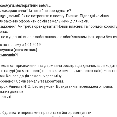
ісосмуги, меліоративні землі…
ь
використання
! Чи потрібно орендувати?
нду
ці землі? Як не потрапити в пастку. Ризики. Підводні каміння.
 як законно оформити обмін земельними ділянками.
насадження. Чи треба орендувати? Новий власник та порядок корист
овах.
не є управлінською забаганкою, а є обов’язковим фактором безпек
 по-новому з 1.01.2019!
смужжя («шахматки»).
 масивів?!
емель с/г призначення та державна реєстрація ділянок, що входять
 натурі (на місцевості) власникам земельних часток паїв) – нові 
ами.
Консолідація земель через міну.
оронено? Обмін земель та мораторій.
рок. Рівність НГО. Істотні умови. Врахування переважного права.
льних ділянок.
нальні.
о буде мати переважне право та як його реалізувати.