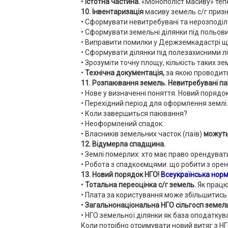
•
Істотна частина.
«Монополіст масиву» те
10. Інвентаризація
масиву земель с/г приз
• Сформувати невитребувані та нерозподіле
• Сформувати земельні ділянки під польов
• Виправити помилки у Держземкадастрі що
• Сформувати ділянки під полезахисними л
• Зрозуміти точну площу, кількість таких 
•
Технічна документація,
за якою проводить
11. Розпаювання земель. Невитребувані паї
• Нове у визначенні поняття. Новий поряд
• Перехідний період для оформлення землі.
• Коли завершиться паювання?
• Неоформлений спадок.
• Власників земельних часток (паїв)
можуть
12. Відумерла спадщина.
• Землі померлих: хто має право орендуват
• Робота з спадкоємцями: що робити з орен
13. Новий порядок НГО!
Всеукраїнська нор
•
Тотальна переоцінка с/г земель.
Як працює
• Плата за користування може збільшитись
•
Загальнонаціональна НГО сільгосп земель
• НГО земельної ділянки як база оподаткув
Коли потрібно отримувати новий витяг з Н