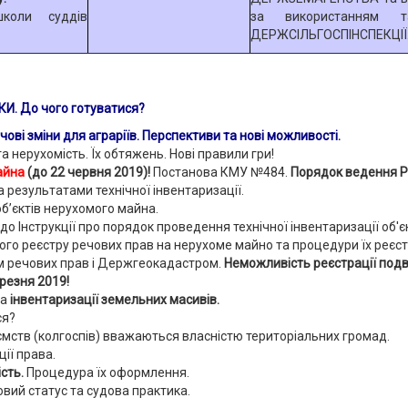
школи суддів
за використанням 
ДЕРЖСІЛЬГОСПІНСПЕКЦІЇ
И. До чого готуватися?
зміни для аграріїв. Перспективи та нові можливості.
а нерухомість. Їх обтяжень. Нові правили гри!
айна
(до 22 червня 2019)!
Постанова КМУ №484.
Порядок ведення Р
а результатами технічної інвентаризації.
об’єктів нерухомого майна.
до Інструкції про порядок проведення технічної інвентаризації об'
о реєстру речових прав на нерухоме майно та процедури їх реєстр
м речових прав і Держгеокадастром.
Неможливість реєстрації подв
ерезня 2019!
а
інвентаризації земельних масивів.
ся?
риємств (колгоспів) вважаються власністю територіальних громад.
ії права.
сть.
Процедура їх оформлення.
вий статус та судова практика.