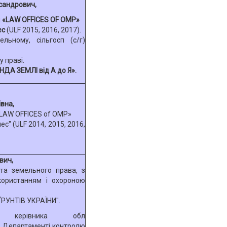
сандрович,
и
«LAW OFFICES OF OMP»
ес
(ULF 2015, 2016, 2017).
ельному, сільгосп (с/г)
 праві.
ДА ЗЕМЛІ від А до Я».
вна,
LAW OFFICES of OMP»
ес" (ULF 2014, 2015, 2016,
вич,
та земельного права, з
користанням і охороною
РУНТІВ УКРАЇНИ".
 керівника обл
Департаменті контролю