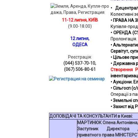
• Децентрал
Колективні зе
11-12 липня,
КИЇВ
• ПРАВА НА З
(9.00-18.00)
Купівля-прод
• ОРЕНДА (С
12 липня,
Пролонгація.
ОДЕСА
•
Альтернати
Сервітут, суп
Реєстрація:
• Цільове пр
(044) 537-70-10,
• Державна 
(067) 506-80-61
Створення Р
інвентаризаці
• Аукціони. Е
• Сільгосп (с/
Операції з п
•
Земельні сп
•
Захист від
ДОПОВІДАЧІ ТА КОНСУЛЬТАНТИ в Києві:
МАРТИНЮК Олена Антонівна
Заступник Директора Д
приватного права МІНІСТЕРС