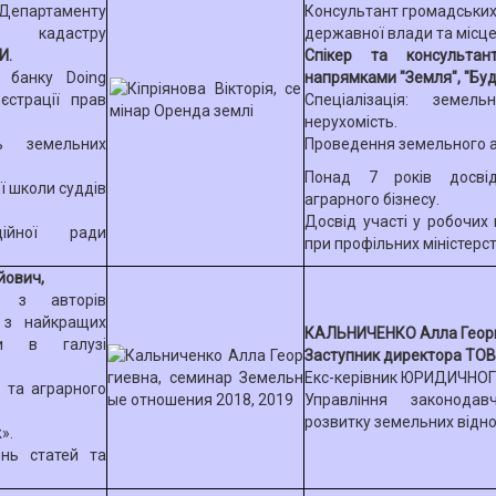
Департаменту
Консультант громадських 
о кадастру
державної влади та місц
И.
Спікер та консульта
о банку Doing
напрямками "Земля", "Буд
єстрації прав
Спеціалізація: земель
нерухомість.
ь земельних
Проведення земельного а
Понад 7 років досві
ї школи суддів
аграрного бізнесу.
Досвід участі у робочих 
ційної ради
при профільних міністерст
йович,
н з авторів
 з найкращих
КАЛЬНИЧЕНКО Алла Георг
їни в галузі
Заступник директора ТОВ
Екс-керівник ЮРИДИЧНОГ
 та аграрного
Управління законода
розвитку земельних від
».
ень статей та