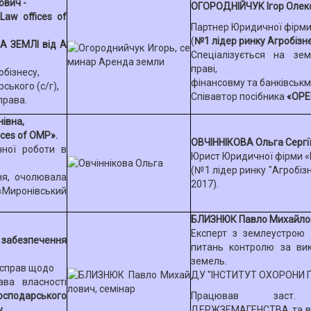
вич -
ОГОРОДНІЙЧУК Ігор Олек
Law offices of
Партнер Юридичної фірм
(
№1 лідер ринку Агробізн
А ЗЕМЛІ від А
Спеціалізується на зем
праві,
обізнесу,
фінансовму та банківськму
ського (с/г),
Співавтор посібника
«ОРЕН
права.
івна,
ces of OMP».
ОВЧІННІКОВА Ольга Сергії
чної роботи в
Юрист Юридичної фірми «
(№1 лідер ринку "Агробізн
ня, очолювала
2017).
«Миронівський
БЛИЗНЮК Павло Михайло
Експерт з землеустрою 
абезпечення
питань контролю за ви
земель.
 справ щодо
ДУ "ІНСТИТУТ ОХОРОНИ Ґ
ава власності
осподарського
Працював заст.
у.
ДЕРЖЗЕМАГЕНСТВА та в 