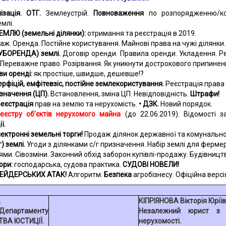
ізація. ОТГ.
Землеустрій.
Повноваження
по розпорядженню/ко
млі.
ЕМЛЮ (земельні ділянки):
отримання та реєстрація в 2019.
аж. Оренда. Постійне користування. Майнові права на чужі ділянки.
УБОРЕНДА) землі.
Договір оренди. Правила оренди. Укладення. Ре
 Переважне право. Розірвання. Як уникнути дострокового припине
ви оренді:
як простіше, швидше, дешевше!?
ерфіцій, емфітевзіс, постійне землекористування.
Реєстрація права 
изначення (ЦП).
Встановлення, зміна ЦП. Невідповідність.
Штрафи!
реєстрація
прав на землю та нерухомість.
• ДЗК.
Новий порядок.
еєстру об’єктів нерухомого майна
(до 22.06.2019). Відомості
ї.
лектронні земельні торги!
Продаж ділянок державної та комунальної
г) землі.
Угоди з ділянками с/г призначення. Набір землі для ферме
аями.
Сівозміни. Законний обхід заборон купівлі-продажу. Будівництв
ори:
господарська, судова практика.
СУДОВІ НОВЕЛИ!
 РЕЙДЕРСЬКИХ АТАК!
Алгоритм.
Безпека
агробізнесу.
Офіційна версі
,
КІПРІЯНОВА Вікторія Юріїв
епартаменту
Незалежний юрист з 
ТВА ЮСТИЦІЇ.
нерухомості.