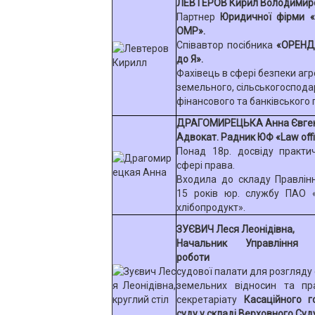
ЛЕВТЕРОВ Кирил Володимиро
Партнер
Юридичної фірми
«
OMP».
Співавтор посібника
«ОРЕНД
до Я».
Фахівець в сфері безпеки агр
земельного, сільськогосподар
фінансового та банківського 
ДРАГОМИРЕЦЬКА Анна Євген
Адвокат. Радник ЮФ «Law offi
Понад 18р. досвіду практи
сфері права.
Входила до складу Правлін
15 років юр. службу ПАО 
хлібопродукт».
ЗУЄВИЧ Леся Леонідівна,
Начальник Управління з
роботи
судової палати для розгляду
земельних відносин та пр
секретаріату
Касаційного г
суду у складі Верховного Суд