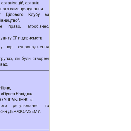
організацій, органів
евого самоврядування.
нт Ділового Клубу за
івництво".
не право, агробізнес,
удиту СГ підприємств.
ду юр. супроводження
групах, які були створені
вах.
іївна,
 «Оупен Нолідж».
О УПРАВЛІННЯ та
вчого регулювання та
носин ДЕРЖКОМЗЕМУ.