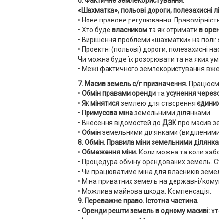
6. Фактичне землекористування.
«Шахматка», польові дороги, полезахисні л
• Нове правове регулювання. Правомірніст
• Хто буде
власником
та як отримати
в оре
• Вирішення проблеми «шахматки» на полі:
• Проектні (польові) дороги, полезахисні 
Чи можна буде їх розорювати та на яких ум
• Межі фактичного землекористування вже 
7. Масив земель с/г призначення.
Працюємо
•
Обмін правами оренди
та
усунення через
•
Як мінятися
землею для створення
єдиних
•
Примусова міна
земельними ділянками.
• Внесення відомостей до
ДЗК
про масив з
•
Обмін
земельними ділянками (виділеними в
8. Обмін. Правила міни земельними ділянк
•
Обмеження міни.
Коли можна та коли заб
• Процедура обміну орендованих земель. Ст
• Чи працюватиме міна для власників земе
• Міна приватних земель на державні/кому
• Можлива майнова шкода. Компенсація.
9. Переважне право. Істотна частина.
•
Оренди решти земель в одному масиві:
хт