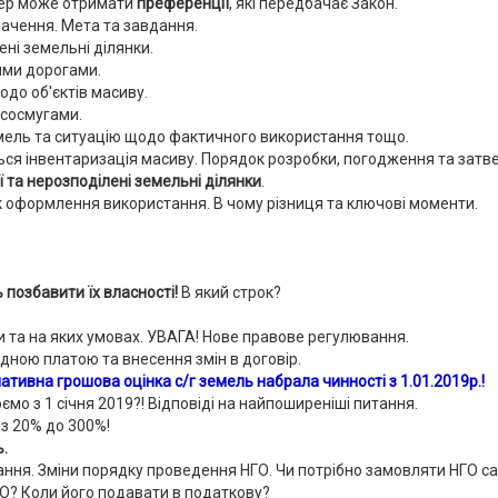
пер може отримати
преференції
, які передбачає Закон.
начення. Мета та завдання.
ні земельні ділянки.
ими дорогами.
до об'єктів масиву.
ісосмугами.
земель та ситуацію щодо фактичного використання тощо.
ся інвентаризація масиву. Порядок розробки, погодження та затв
 та нерозподілені земельні ділянки
.
ок оформлення використання. В чому різниця та ключові моменти.
 позбавити їх власності!
В який строк?
и та на яких умовах. УВАГА! Нове правове регулювання.
дною платою та внесення змін в договір.
мативна грошова оцінка
с/г
земель
набрала чинності з 1.01.2019р.!
мо з 1 січня 2019?! Відповіді на найпоширеніші питання.
 з 20% до 300%!
.
ання. Зміни порядку проведення НГО. Чи потрібно замовляти НГО с
ГО? Коли його подавати в податкову?