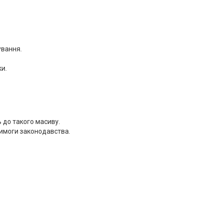
ування.
и.
 до такого масиву.
вимоги законодавства.