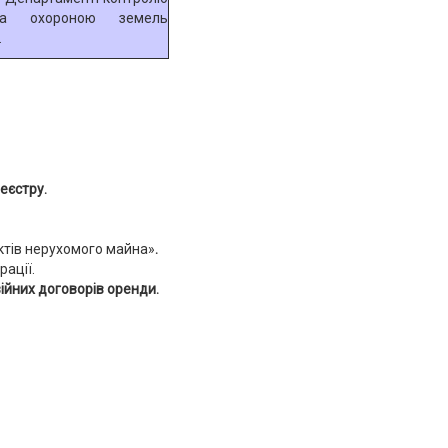
та охороною земель
.
еєстру.
єктів нерухомого майна»
.
ації.
ійних договорів оренди.