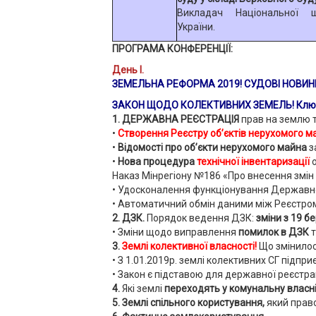
Викладач Національної 
України.
П
РОГРАМА КОНФЕРЕНЦІЇ:
День І.
ЗЕМЕЛЬНА РЕФОРМА
2019! СУДОВІ НОВИНК
ЗАКОН ЩОДО КОЛЕКТИВНИХ ЗЕМЕЛЬ! Ключові 
1. ДЕРЖАВНА РЕЄСТРАЦІЯ
прав на землю т
•
Створення Реєстру об’єктів нерухомого м
•
Відомості про об’єкти нерухомого майна
з
•
Нова процедура
технічної інвентаризації
Наказ Мінрегіону №186 «Про внесення змін 
• Удосконалення функціонування Державног
• Автоматичний обмін даними між Реєстро
2. ДЗК.
Порядок ведення ДЗК:
зміни з 19 б
• Зміни щодо виправлення
помилок в ДЗК
т
3.
Землі колективної власності!
Що змінило
• З 1.01.2019р. землі колективних СГ підп
• Закон є підставою для державної реєстрац
4.
Які землі
переходять у комунальну власні
5. Землі спільного користування,
який право