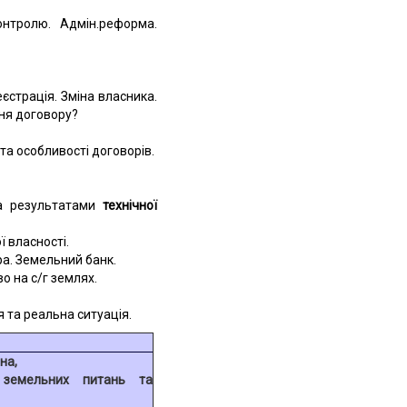
нтролю. Адмін.реформа.
єстрація. Зміна власника.
ння договору?
та особливості договорів.
 за результатами
технічної
 власності.
ра.
Земельний банк.
о на с/г землях.
я та реальна ситуація.
на,
земельних питань та