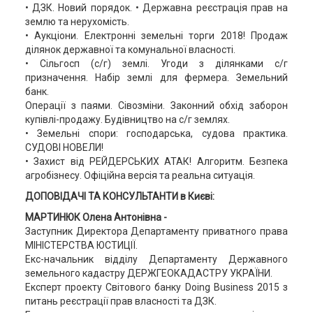
• ДЗК. Новий порядок. • Державна реєстрація прав на
землю та нерухомість.
• Аукціони. Електронні земельні торги 2018! Продаж
ділянок державної та комунальної власності.
• Сільгосп (с/г) землі. Угоди з ділянками с/г
призначення. Набір землі для фермера. Земельний
банк.
Операції з паями. Сівозміни. Законний обхід заборон
купівлі-продажу. Будівництво на с/г землях.
• Земельні спори: господарська, судова практика.
СУДОВІ НОВЕЛИ!
• Захист від РЕЙДЕРСЬКИХ АТАК! Алгоритм. Безпека
агробізнесу. Офіційна версія та реальна ситуація.
ДОПОВІДАЧІ ТА КОНСУЛЬТАНТИ в Києві:
МАРТИНЮК Олена Антонівна -
Заступник Директора Департаменту приватного права
МІНІСТЕРСТВА ЮСТИЦІЇ.
Екс-начальник відділу Департаменту Державного
земельного кадастру ДЕРЖГЕОКАДАСТРУ УКРАЇНИ.
Експерт проекту Світового банку Doing Business 2015 з
питань реєстрації прав власності та ДЗК.