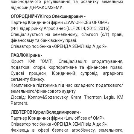
законодавчого регулювання та розвитку земельних
відносин ДЕРЖКОМЗЕМУ.
ОГОРОДНІЙЧУК Ігор Олександрович -
Партнер Юридичної фірми «LAW OFFICES OF OMP»
(№1 лідер ринку Агробізнес (ULF 2014, 2015, 2016).
Спеціалізується на земельному, сільгосп (с/г) праві,
фінансовму та банківськму праві.
Співавтор посібника «ОРЕНДА ЗЕМЛІ від А до Я».
ПАВЛЮК Ірина -
Юрист ЮФ "ОМП". Спеціалізація: оподаткування,
податкові спори, корпоративне та фінансове право.
Судові процеси. Юридичний супровід аграрного
сегменту бізнесу.
Комплексна підтримка під час складного податкового/
земельного/фінансового аудиту.
Досвід: Konnov&Sozanovsky, Grant Thornton Legis, KM
Partners.
ЛЕВТЕРОВ Кирил Володимирович -
Партнер Юридичної фірми «Law offices of OMP».
Співавтор посібника «ОРЕНДА ЗЕМЛІ від А до Я».
Фахівець в сфері безпеки агробізнесу, земельного,