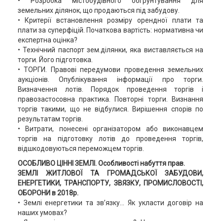
• Розробка містобудівного обґрунтування для
земельних ділянок, що продаються під забудову.
• Критерії встановлення розміру орендної плати та
плати за суперфіцій. Початкова вартість: нормативна чи
експертна оцінка?
• Технічний паспорт зем.ділянки, яка виставляється на
торги. Його підготовка.
• ТОРГИ. Правові передумови проведення земельних
аукціонів. Опублікування інформації про торги.
Визначення лотів. Порядок проведення торгів і
правозастосовна практика. Повторні торги. Визнання
торгів такими, що не відбулися. Вирішення спорів по
результатам торгів.
• Витрати, понесені організатором або виконавцем
торгів на підготовку лотів до проведення торгів,
відшкодовуються переможцем торгів.
ОСОБЛИВО ЦІННІ ЗЕМЛІ. Особливості набуття прав.
ЗЕМЛІ ЖИТЛОВОЇ ТА ГРОМАДСЬКОЇ ЗАБУДОВИ,
ЕНЕРГЕТИКИ, ТРАНСПОРТУ, ЗВЯЗКУ, ПРОМИСЛОВОСТІ,
ОБОРОНИ в 2018р.
• Землі енергетики та зв’язку... Як укласти договір на
наших умовах?