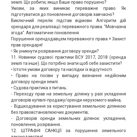
землі. Що робити, якщо Ваше право порушено?
Умови, за яких виникає переважне право. Як
підготуватися до поновлення договорів завчасно?
Виключний перелік підстав відмови. Алгоритм дій
орендаря для реалізації переважного права. "Мовчазна
згода". Автоматичне поновлення.
Порушення орендодавцем переважного права + Захист
прав орендаря!
• Як уникнути розірвання договору оренди?
11. Новинки судової практики ВСУ 2017, 2018 (оренда
землі та інше). Що потрібно знати щоб себе захистити?
• Істотні умови договору та наслідки їх відсутності.
• Право на посіви у випадку визнання недійсним
договору оренди землі.
• Судова практика з питань:
- Переходу прав на земельну ділянку у разі укладення
договорів купівлі-продажу/оренди нерухомого майна;
- Відшкодування за користування земельною ділянкою
без правовстановлюючих документів;
- Договорів оренди земельних ділянок: укладення,
поновлення, розірвання...
12. ШТРАФНІ САНКЦІЇ за порушення земельного
законодавства!