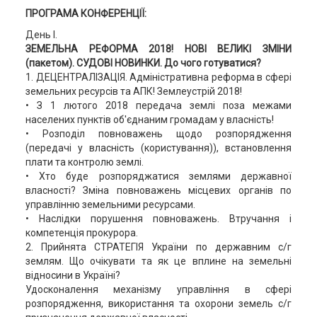
ПРОГРАМА КОНФЕРЕНЦІЇ:
День І.
ЗЕМЕЛЬНА РЕФОРМА 2018! НОВІ ВЕЛИКІ ЗМІНИ
(пакетом). СУДОВІ НОВИНКИ. До чого готуватися?
1. ДЕЦЕНТРАЛІЗАЦІЯ. Адміністративна реформа в сфері
земельних ресурсів та АПК! Землеустрій 2018!
• З 1 лютого 2018 передача землі поза межами
населених пунктів об'єднаним громадам у власність!
• Розподіл повноважень щодо розпорядження
(передачі у власність (користування)), встановлення
плати та контролю землі.
• Хто буде розпоряджатися землями державної
власності? Зміна повноважень місцевих органів по
управлінню земельними ресурсами.
• Наслідки порушення повноважень. Втручання і
компетенція прокурора.
2. Прийнята СТРАТЕГІЯ України по державним с/г
землям. Що очікувати та як це вплине на земельні
відносини в Україні?
Удосконалення механізму управління в сфері
розпорядження, використання та охорони земель с/г