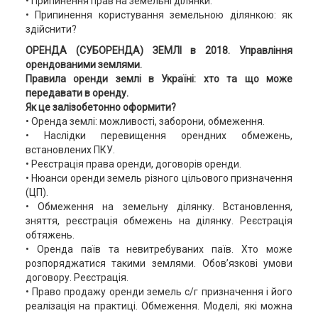
• Припинення прав на земельні ділянки.
• Припинення користування земельною ділянкою: як
здійснити?
ОРЕНДА (СУБОРЕНДА) ЗЕМЛІ в 2018. Управління
орендованими землями.
Правила оренди землі в Україні: хто та що може
передавати в оренду.
Як це залізобетонно оформити?
• Оренда землі: можливості, заборони, обмеження.
• Наслідки перевищення орендних обмежень,
встановлених ПКУ.
• Реєстрація права оренди, договорів оренди.
• Нюанси оренди земель різного цільового призначення
(ЦП).
• Обмеження на земельну ділянку. Встановлення,
зняття, реєстрація обмежень на ділянку. Реєстрація
обтяжень.
• Оренда паїв та невитребуваних паїв. Хто може
розпоряджатися такими землями. Обов’язкові умови
договору. Реєстрація.
• Право продажу оренди земель с/г призначення і його
реалізація на практиці. Обмеження. Моделі, які можна