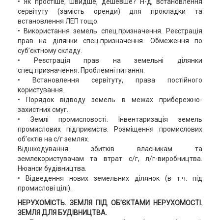
• Як простіше, швидше, дешевше? Н-д, встановлення
сервітуту (замість оренди) для прокладки та
встановлення ЛЕП тощо.
• Використання земель спец.призначення. Реєстрація
прав на ділянки спец.призначення. Обмеження по
суб’єктному складу.
• Реєстрація прав на земельні ділянки
спец.призначення. Проблемні питання.
• Встановлення сервітуту, права постійного
користування.
• Порядок відводу земель в межах прибережно-
захистних смуг.
• Землі промисловості. Інвентаризація земель
промислових підприємств. Розміщення промислових
об’єктів на с/г землях.
Відшкодування збитків власникам та
землекористувачам та втрат с/г, л/г-виробництва.
Нюанси будівництва.
• Відведення нових земельних ділянок (в т.ч. під
промислові цілі).
НЕРУХОМІСТЬ. ЗЕМЛЯ ПІД ОБ’ЄКТАМИ НЕРУХОМОСТІ.
ЗЕМЛЯ ДЛЯ БУДІВНИЦТВА.