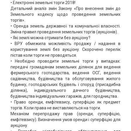
• Електронні земельні торги 2018!
Детальний аналіз змін Закону «Про внесення змін до
Земельного кодексу щодо проведення земельних
торгів».
• Оренда земель державної та комунальної власності.
Зміна правил проведення земельних торгів (аукціонів).
• Які землі можна отримати без аукціону?
• ВРУ обмежила можливість продажу / надання в
користування землі без аукціону. Скорочено перелік
пістав коли торги не проводяться.
• Необхідно проводити земельні торги у випадках:
передачі громадянам земельних ділянок для ведення
фермерського господарства, ведення ОСГ, ведення
садівництва, будівництва та обслуговування жилого
будинку, господарських будівель і споруд (присадибна
ділянка), індивідуального дачного будівництва,
будівництва індивідуальних гаражів, для городництва.
• Право оренди, емфітевзису, суперфіцію як предмет
торгів. Коли права не виставляються на торги.
Механізм перепродажу прав (оренди, суперфіцію,
емфітевзису). Визначення умов оренди і суперфіцію для
аукціону.