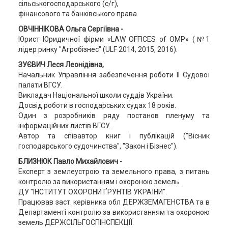
сільськогосподарського (с/г),
фінансового та банківського права.
ОВЧІННІКОВА Ольга Сергіївна -
Юрист Юридичної фірми «LAW OFFICES of OMP» (№1
лідер ринку "Агробізнес" (ULF 2014, 2015, 2016).
ЗУЄВИЧ Леся Леонідівна,
Начальник Управління забезпечення роботи ІІ Судової
палати ВГСУ.
Викладач Національної школи суддів України.
Досвід роботи в господарських судах 18 років.
Один з розробників ряду постанов пленуму та
інформаційних листів ВГСУ.
Автор та співавтор книг і публікацій ("Вісник
господарського судочинства", "Закон і Бізнес").
БЛИЗНЮК Павло Михайлович -
Експерт з землеустрою та земельного права, з питань
контролю за використанням і охороною земель.
ДУ "ІНСТИТУТ ОХОРОНИ ҐРУНТІВ УКРАЇНИ".
Працював заст. керівника обл ДЕРЖЗЕМАГЕНСТВА та в
Департаменті контролю за використанням та охороною
земель ДЕРЖСІЛЬГОСПІНСПЕКЦІЇ.