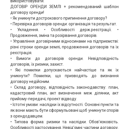
використовувати.
ДОГОВІР ОРЕНДИ ЗЕМЛІ + рекомендований шаблон
договору оренди!
• Як уникнути дострокового припинення договору?
• Перевірка договорів оренди: організація та результат.
• Укладення. • Особливості держ.реєстрації. •
Продовження, зміна та розірвання договорів.
• Управління договірними відносинами на підприємстві:
різні строки оренди землі, продовження договорів та їх
реєстрація.
• Вимоги до договорів оренди. Невідповідність
договорів, їх ризики, захист.
• Які помилки допускаються найчастіше та як їх
уникнути? Помилки, що призводять до визнання
договору недійсним.
• Склад договору, відповідність законодавству: план,
кадастровий план, акт визначення меж ділянки, акт
прийому-передачі, проект відводу.
• Істотні умови: наслідки їх відсутності. Основні пункти та
як вони мають бути сформульовані щоб уникнути спорів
з орендодавцем.
• Типова форма: ризики та наслідки. Обов’язковість.
Особливості застосування. Невід’ємні частини договору.