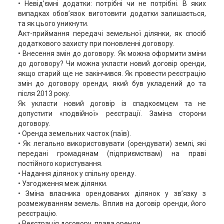
• Невід’ємні додатки: потрібні чи не потрібні. В яких
випадках обов’язок виготовити додатки залишається,
та як цього уникнути.
Акт-приймання передачі земельної ділянки, як спосіб
додаткового захисту при поновленні договору.
• Внесення змін до договору. Як можна оформити зміни
до договору? Чи можна укласти новий договір оренди,
якщо старий ще не закінчився. Як провести реєстрацію
змін до договору оренди, який був укладений до та
після 2013 року.
Як укласти новий договір із спадкоємцем та не
допустити «подвійної» реєстрації. Заміна сторони
договору.
• Оренда земельних часток (паїв).
• Як легально використовувати (орендувати) землі, які
передані громадянам (підприємствам) на праві
постійного користування.
• Надання ділянок у спільну оренду.
• Узгодження меж ділянки.
• Зміна власника орендованих ділянок у зв’язку з
розмежуванням земель. Вплив на договір оренди, його
реєстрацію.
• Реєстрація договору, права оренди.