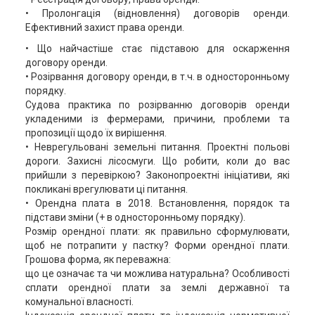
• Пролонгація (відновлення) договорів оренди.
Ефективний захист права оренди.
• Що найчастіше стає підставою для оскарження
договору оренди.
• Розірвання договору оренди, в т.ч. в односторонньому
порядку.
Судова практика по розірванню договорів оренди
укладеними із фермерами, причини, проблеми та
пропозиції щодо їх вирішення.
• Неврегульовані земельні питання. Проектні польові
дороги. Захисні лісосмуги. Що робити, коли до вас
прийшли з перевіркою? Законопроектні ініціативи, які
покликані врегулювати ці питання.
• Орендна плата в 2018. Встановлення, порядок та
підстави зміни (+ в односторонньому порядку).
Розмір орендної плати: як правильно сформулювати,
щоб не потрапити у пастку? Форми орендної плати.
Грошова форма, як переважна:
що це означає та чи можлива натуральна? Особливості
сплати орендної плати за землі державної та
комунальної власності.