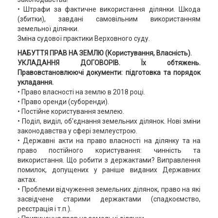
• Штрафи за фактичне використання ділянки. Шкода
(збитки), завдані самовільним використанням
земельної ділянки.
Зміна судової практики Верховного суду.
НАБУТТЯ ПРАВ НА ЗЕМЛЮ (Користування, Власність).
УКЛАДАННЯ ДОГОВОРІВ. Їх обтяжень.
Правовстановлюючі документи: підготовка та порядок
укладання.
• Право власності на землю в 2018 році.
• Право оренди (суборенди).
• Постійне користування землею.
• Поділ, виділ, об'єднання земельних ділянок. Нові зміни
законодавства у сфері землеустрою.
• Державні акти на право власності на ділянку та на
право постійного користування: чинність та
використання. Що робити з держактами? Виправлення
помилок, допущених у раніше виданих Державних
актах.
• Проблеми відчуження земельних ділянок, право на які
засвідчене старими держактами (спадкоємство,
реєстрація і т.п.).