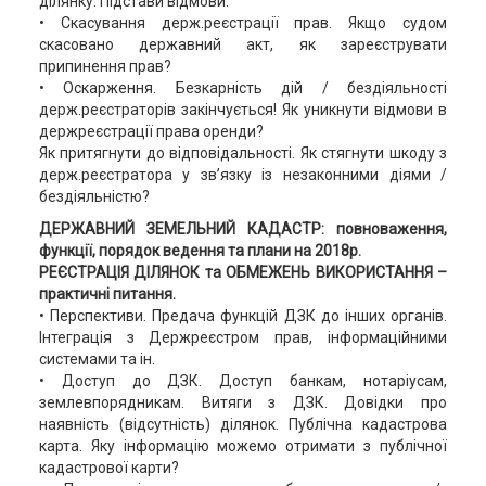
ділянку. Підстави відмови.
• Скасування держ.реєстрації прав. Якщо судом
скасовано державний акт, як зареєструвати
припинення прав?
• Оскарження. Безкарність дій / бездіяльності
держ.реєстраторів закінчується! Як уникнути відмови в
держреєстрації права оренди?
Як притягнути до відповідальності. Як стягнути шкоду з
держ.реєстратора у зв’язку із незаконними діями /
бездіяльністю?
ДЕРЖАВНИЙ ЗЕМЕЛЬНИЙ КАДАСТР: повноваження,
функції, порядок ведення та плани на 2018р.
РЕЄСТРАЦІЯ ДІЛЯНОК та ОБМЕЖЕНЬ ВИКОРИСТАННЯ –
практичні питання.
• Перспективи. Предача функцій ДЗК до інших органів.
Інтеграція з Держреєстром прав, інформаційними
системами та ін.
• Доступ до ДЗК. Доступ банкам, нотаріусам,
землевпорядникам. Витяги з ДЗК. Довідки про
наявність (відсутність) ділянок. Публічна кадастрова
карта. Яку інформацію можемо отримати з публічної
кадастрової карти?