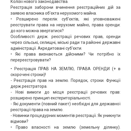
Колізії нового законодавства.
Реєстрація заборони вчинення реєстраційних дій за
заявою власника об’єкта нерухомого майна.
• Розширено перелік суб’єктів, які уповноважені
реєструвати права на нерухоме майно, права оренди:
до кого можна звертатися?
Особливості держ. реєстрації речових прав, оренди
через сільські, селищні, міські ради та районні державні
адміністрації. Акредитовані суб’єкти.
• Які права визнаються дійсними? Чи потрібно їх
перереєстровувати?
• Реєстрація ПРАВ НА ЗЕМЛЮ, ПРАВА ОРЕНДИ (+ в
скорочені строки)!
- Реєстрація прав на землю. Порядок, строки. Функції
держ.реєстратора.
- Нові вимоги до місця реєстрації речових прав:
розширено принцип екстериторіальності.
- Які документи (повний пакет) необхідні для державної
реєстрації права на землю.
- Новинки процедурних моментів реєстрації. Як уникнути
відмови?
• Право власності на землю (земельну ділянку).