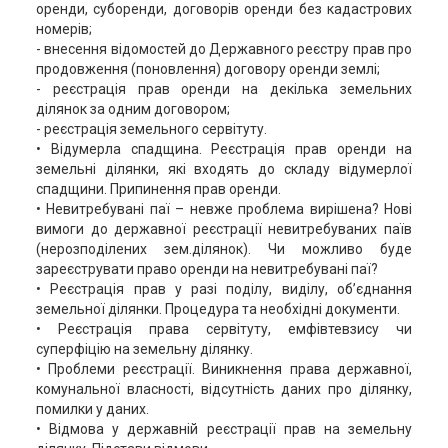
оренди, суборенди, договорів оренди без кадастрових
номерів;
- внесення відомостей до Державного реєстру прав про
продовження (поновлення) договору оренди землі;
- реєстрація прав оренди на декілька земельних
ділянок за одним договором;
- реєстрація земельного сервітуту.
• Відумерла спадщина. Реєстрація прав оренди на
земельні ділянки, які входять до складу відумерлої
спадщини. Припинення прав оренди.
• Невитребувані паї – невже проблема вирішена? Нові
вимоги до державної реєстрації невитребуваних паїв
(нерозподілених зем.ділянок). Чи можливо буде
зареєструвати право оренди на невитребувані паї?
• Реєстрація прав у разі поділу, виділу, об’єднання
земельної ділянки. Процедура та необхідні документи.
• Реєстрація права сервітуту, емфівтевзису чи
суперфіцію на земельну ділянку.
• Проблеми реєстрації. Виникнення права державної,
комунальної власності, відсутність даних про ділянку,
помилки у даних.
• Відмова у державній реєстрації прав на земельну