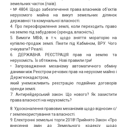
земельних часток (паїв).
• № 4804: Щодо забезпечення права власників об'єктів
нерухомого майна на викуп земельних ділянок
державної та комунальної власності.
4. Про переоформлення землі, коли переходить право
на землю під забудовою (оренда, власність).
5. Вимоги МВФ, в т.ч. щодо зняття мораторію на
купівлю-продаж землі. Пікети під Кабміном, ВРУ. Чого
очікувати? Реалії.
6. ДЕРЖАВНА РЕЄСТРАЦІЯ прав на землю та
нерухомість. Їх обтяжень. Нові правили гри!
• Запровадження механізму автоматичного обміну
даними між Реєстром речових прав на нерухоме майно і
Держгеокадастром,
який унеможливить реєстрацію подвійних договорів
оренди землі.
7. Антирейдерський закон. Що нового? Як захистити
права власності на нерухомість?
8. Удосконалення правових механізмів щодо відносин с/
г землекористування та власності.
9. Електронні земельні торги 2018! Прийнято Закон «Про
внесення змін до Земельного кодексу щодо