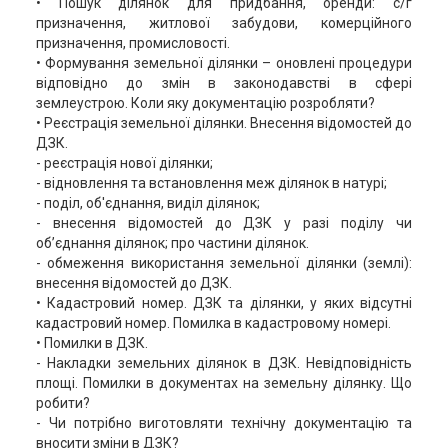
• Пошук ділянок для придбання, оренди: с/г
призначення, житлової забудови, комерційного
призначення, промисловості.
• Формування земельної ділянки – оновлені процедури
відповідно до змін в законодавстві в сфері
землеустрою. Коли яку документацію розробляти?
• Реєстрація земельної ділянки. Внесення відомостей до
ДЗК.
- реєстрація нової ділянки;
- відновлення та встановлення меж ділянок в натурі;
- поділ, об'єднання, виділ ділянок;
- внесення відомостей до ДЗК у разі поділу чи
об’єднання ділянок; про частини ділянок.
- обмеження використання земельної ділянки (землі):
внесення відомостей до ДЗК.
• Кадастровий номер. ДЗК та ділянки, у яких відсутні
кадастровий номер. Помилка в кадастровому номері.
• Помилки в ДЗК.
- Накладки земельних ділянок в ДЗК. Невідповідність
площі. Помилки в документах на земельну ділянку. Що
робити?
- Чи потрібно виготовляти технічну документацію та
вносити зміни в ДЗК?