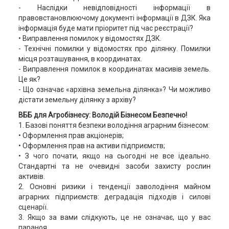
- Наслідки невідповідності інформації в
правовстановлюючому документі інформації в ДЗК. Яка
інформація буде мати пріоритет під час реєстрації?
• Виправлення помилок у відомостях ДЗК.
- Технічні помилки у відомостях про ділянку. Помилки
місця розташування, в координатах.
- Виправлення помилок в координатах масивів земель.
Це як?
- Що означає «архівна земельна ділянка»? Чи можливо
дістати земельну ділянку з архіву?
ВББ для Агробізнесу: Володій Бізнесом Безпечно!
1. Базові поняття безпеки володіння аграрним бізнесом:
• Оформлення прав акціонерів;
• Оформлення прав на активи підприємств;
• З чого почати, якщо на сьогодні не все ідеально.
Стандартні та не очевидні засоби захисту рослин
активів.
2. Основні ризики і тенденції заволодіння майном
аграрних підприємств: деградація підходів і силові
сценарії.
3. Якщо за вами слідкують, це не означає, що у вас
параноя.