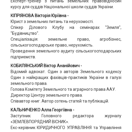
Експерт-тренер з питань земельних правовідносин
курсу для суддів Національної школи суддів України.
КІПРІЯНОВА Вікторія Юріївна -
Юрист з земельних питань та нерухомості.
Спікер Ділового Клубу на семінарах "Земля",
"Будівництво".
Спеціалізація: земельне право, агробізнес,
сільськогосподарське право, нерухомість.
Проведення земельного аудиту сільськогосподарських
підприємств.
КОБИЛЯНСЬКИЙ Віктор Ананійович -
Відомий адвокат. Один з авторів Земельного кодексу
Один з найкращих фахівців-практиків України в галузі
земельного права.
Голова Комітету Земельного та аграрного права ААУ.
Директор Центру земельного права.
Співавтор книг. Автор сотень статей та публікацій.
КАЛЬНИЧЕНКО Алла Георгіївна -
Заступник Головного редактора журналу
«ЗЕМЛЕВПОРЯДНИЙ ВІСНИК».
Екс-керівник ЮРИДИЧНОГО УПРАВЛІННЯ та Управління