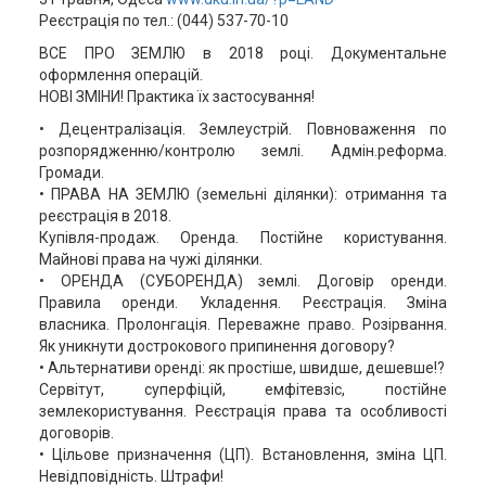
Реєстрація по тел.: (044) 537-70-10
ВСЕ ПРО ЗЕМЛЮ в 2018 році. Документальне
оформлення операцій.
НОВІ ЗМІНИ! Практика їх застосування!
• Децентралізація. Землеустрій. Повноваження по
розпорядженню/контролю землі. Адмін.реформа.
Громади.
• ПРАВА НА ЗЕМЛЮ (земельні ділянки): отримання та
реєстрація в 2018.
Купівля-продаж. Оренда. Постійне користування.
Майнові права на чужі ділянки.
• ОРЕНДА (СУБОРЕНДА) землі. Договір оренди.
Правила оренди. Укладення. Реєстрація. Зміна
власника. Пролонгація. Переважне право. Розірвання.
Як уникнути дострокового припинення договору?
• Альтернативи оренді: як простіше, швидше, дешевше!?
Сервітут, суперфіцій, емфітевзіс, постійне
землекористування. Реєстрація права та особливості
договорів.
• Цільове призначення (ЦП). Встановлення, зміна ЦП.
Невідповідність. Штрафи!