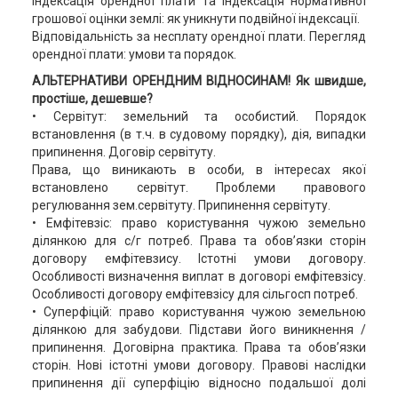
Індексація орендної плати та індексація нормативної
грошової оцінки землі: як уникнути подвійної індексації.
Відповідальність за несплату орендної плати. Перегляд
орендної плати: умови та порядок.
АЛЬТЕРНАТИВИ ОРЕНДНИМ ВІДНОСИНАМ! Як швидше,
простіше, дешевше?
• Сервітут: земельний та особистий. Порядок
встановлення (в т.ч. в судовому порядку), дія, випадки
припинення. Договір сервітуту.
Права, що виникають в особи, в інтересах якої
встановлено сервітут. Проблеми правового
регулювання зем.сервітуту. Припинення сервітуту.
• Емфітевзіс: право користування чужою земельно
ділянкою для с/г потреб. Права та обов’язки сторін
договору емфітевзису. Істотні умови договору.
Особливості визначення виплат в договорі емфітевзісу.
Особливості договору емфітевзісу для сільгосп потреб.
• Суперфіцій: право користування чужою земельною
ділянкою для забудови. Підстави його виникнення /
припинення. Договірна практика. Права та обов’язки
сторін. Нові істотні умови договору. Правові наслідки
припинення дії суперфіцію відносно подальшої долі