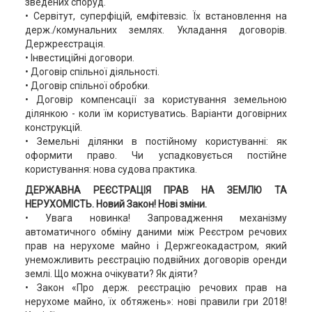
зведених споруд.
• Сервітут, суперфіцій, емфітевзіс. Їх встановлення на
держ./комунальних землях. Укладання договорів.
Держреєстрація.
• Інвестиційні договори.
• Договір спільної діяльності.
• Договір спільної обробки.
• Договір компенсації за користування земельною
ділянкою - коли їм користуватись. Варіанти договірних
конструкцій.
• Земельні ділянки в постійному користуванні: як
оформити право. Чи успадковується постійне
користування: нова судова практика.
ДЕРЖАВНА РЕЄСТРАЦІЯ ПРАВ НА ЗЕМЛЮ ТА
НЕРУХОМІСТЬ. Новий Закон! Нові зміни.
• Увага новинка! Запровадження механізму
автоматичного обміну даними між Реєстром речових
прав на нерухоме майно і Держгеокадастром, який
унеможливить реєстрацію подвійних договорів оренди
землі. Що можна очікувати? Як діяти?
• Закон «Про держ. реєстрацію речових прав на
нерухоме майно, їх обтяжень»: нові правили гри 2018!