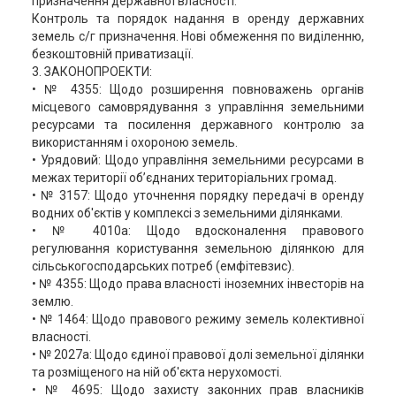
призначення державної власності.
Контроль та порядок надання в оренду державних
земель с/г призначення. Нові обмеження по виділенню,
безкоштовній приватизації.
3. ЗАКОНОПРОЕКТИ:
• № 4355: Щодо розширення повноважень органів
місцевого самоврядування з управління земельними
ресурсами та посилення державного контролю за
використанням і охороною земель.
• Урядовий: Щодо управління земельними ресурсами в
межах території об’єднаних територіальних громад.
• № 3157: Щодо уточнення порядку передачі в оренду
водних об'єктів у комплексі з земельними ділянками.
• № 4010а: Щодо вдосконалення правового
регулювання користування земельною ділянкою для
сільськогосподарських потреб (емфітевзис).
• № 4355: Щодо права власності іноземних інвесторів на
землю.
• № 1464: Щодо правового режиму земель колективної
власності.
• № 2027а: Щодо єдиної правової долі земельної ділянки
та розміщеного на ній об'єкта нерухомості.
• № 4695: Щодо захисту законних прав власників