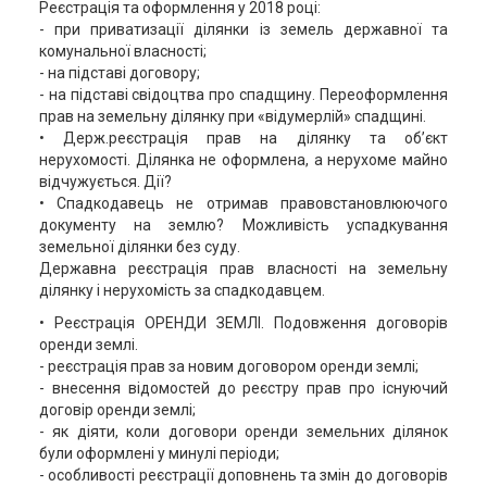
Реєстрація та оформлення у 2018 році:
- при приватизації ділянки із земель державної та
комунальної власності;
- на підставі договору;
- на підставі свідоцтва про спадщину. Переоформлення
прав на земельну ділянку при «відумерлій» спадщині.
• Держ.реєстрація прав на ділянку та об’єкт
нерухомості. Ділянка не оформлена, а нерухоме майно
відчужується. Дії?
• Спадкодавець не отримав правовстановлюючого
документу на землю? Можливість успадкування
земельної ділянки без суду.
Державна реєстрація прав власності на земельну
ділянку і нерухомість за спадкодавцем.
• Реєстрація ОРЕНДИ ЗЕМЛІ. Подовження договорів
оренди землі.
- реєстрація прав за новим договором оренди землі;
- внесення відомостей до реєстру прав про існуючий
договір оренди землі;
- як діяти, коли договори оренди земельних ділянок
були оформлені у минулі періоди;
- особливості реєстрації доповнень та змін до договорів