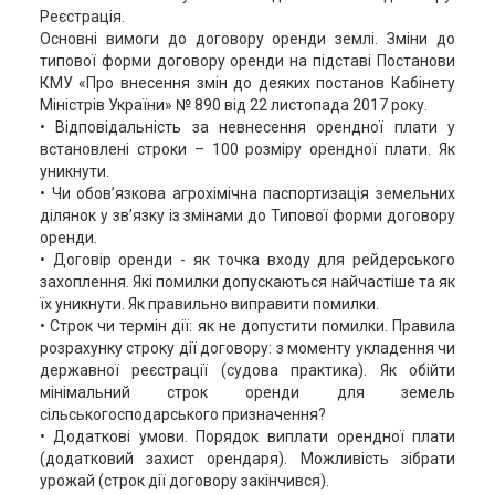
Реєстрація.
Основні вимоги до договору оренди землі. Зміни до
типової форми договору оренди на підставі Постанови
КМУ «Про внесення змін до деяких постанов Кабінету
Міністрів України» № 890 від 22 листопада 2017 року.
• Відповідальність за невнесення орендної плати у
встановлені строки – 100 розміру орендної плати. Як
уникнути.
• Чи обов’язкова агрохімічна паспортизація земельних
ділянок у зв’язку із змінами до Типової форми договору
оренди.
• Договір оренди - як точка входу для рейдерського
захоплення. Які помилки допускаються найчастіше та як
їх уникнути. Як правильно виправити помилки.
• Строк чи термін дії: як не допустити помилки. Правила
розрахунку строку дії договору: з моменту укладення чи
державної реєстрації (судова практика). Як обійти
мінімальний строк оренди для земель
сільськогосподарського призначення?
• Додаткові умови. Порядок виплати орендної плати
(додатковий захист орендаря). Можливість зібрати
урожай (строк дії договору закінчився).