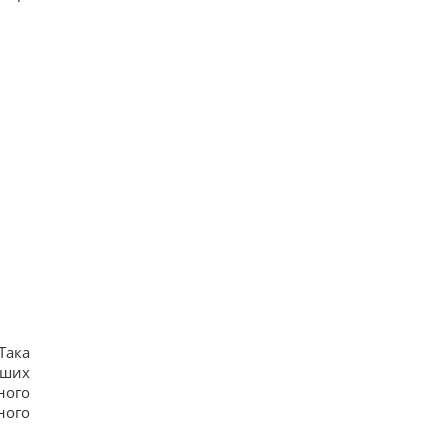
Така
нших
ного
ного