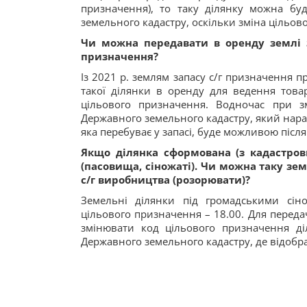
призначення), то таку ділянку можна бу
земельного кадастру, оскільки зміна цільово
Чи можна передавати в оренду землі з
призначення?
Із 2021 р. землям запасу с/г призначення 
такої ділянки в оренду для ведення това
цільового призначення. Водночас при з
Державного земельного кадастру, який нараз
яка перебуває у запасі, буде можливою піс
Якщо ділянка сформована (з кадастро
(пасовища, сіножаті). Чи можна таку зе
с/г виробництва (розорювати)?
Земельні ділянки під громадськими сі
цільового призначення – 18.00. Для переда
змінювати код цільового призначення д
Державного земельного кадастру, де відобр