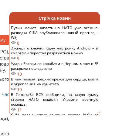
Стрічка новин
Путин может напасть на НАТО уже осенью:
разведка США опубликовала новый прогноз, -
WSJ
аму
8
Эксперт отключил одну настройку Android – и
РО),
смартфон перестал разряжаться ночью
ства
9
щодо
Удары России по кораблям в Черном море: в FP
раскрыли последствия
ну.
10
ього
В чем польза грецких орехов для сердца, мозга
и укрепления иммунитета
10
 час
В Генштабе ВСУ сообщили, на какую сумму
страны НАТО выделят Украине военную
помощь
11
США ввели новые санкции против Кубы за
ща),
сотрудничество с Китаем и РФ, – Bloomberg
14
Одна настройка, которую стоит изменить всем
вого
владельцам новых телевизоров