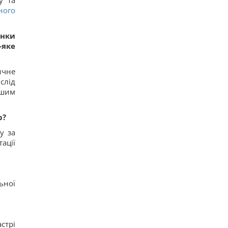
у та
ного
янки
-яке
ичне
слід
ншим
р?
у за
ації
ьної
стрі