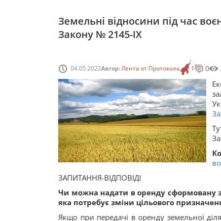
Земельні відносини під час воєн
Закону № 2145-IX
0
04.05.2022
Автор:
Лента от Протокола
1
Ек
за
Ук
За
Ту
За
К
во
ЗАПИТАННЯ-ВІДПОВІДІ
Чи можна надати в оренду сформовану з
яка потребує зміни цільового призначен
Якщо при передачі в оренду земельної діля