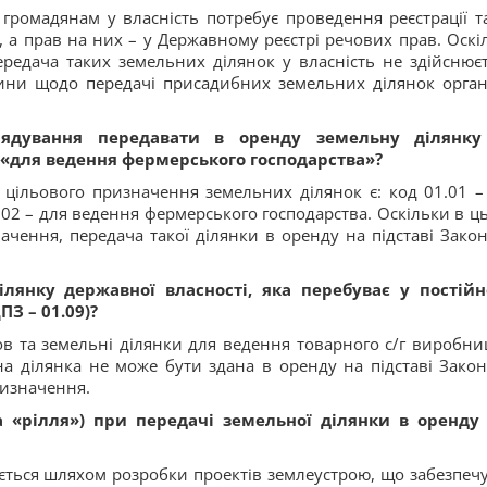
ромадянам у власність потребує проведення реєстрації т
 а прав на них – у Державному реєстрі речових прав. Оскі
ередача таких земельних ділянок у власність не здійснюєт
ини щодо передачі присадибних земельних ділянок орга
ядування передавати в оренду земельну ділянку
«для ведення фермерського господарства»?
 цільового призначення земельних ділянок є: код 01.01 –
.02 – для ведення фермерського господарства. Оскільки в ц
ачення, передача такої ділянки в оренду на підставі Зако
лянку державної власності, яка перебуває у постій
ПЗ – 01.09)?
ов та земельні ділянки для ведення товарного с/г виробни
а ділянка не може бути здана в оренду на підставі Зако
ризначення.
а «рілля») при передачі земельної ділянки в оренду
юється шляхом розробки проектів землеустрою, що забезпеч