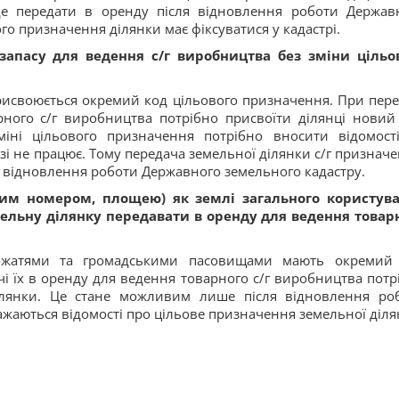
де передати в оренду після відновлення роботи Держав
го призначення ділянки має фіксуватися у кадастрі.
апасу для ведення с/г виробництва без зміни цільо
присвоюється окремий код цільового призначення. При пере
рного с/г виробництва потрібно присвоїти ділянці новий
міні цільового призначення потрібно вносити відомост
і не працює. Тому передача земельної ділянки с/г призначе
ля відновлення роботи Державного земельного кадастру.
вим номером, площею) як землі загального користув
мельну ділянку передавати в оренду для ведення товар
ножатями та громадськими пасовищами мають окремий
чі їх в оренду для ведення товарного с/г виробництва потр
ілянки. Це стане можливим лише після відновлення ро
ажаються відомості про цільове призначення земельної діля