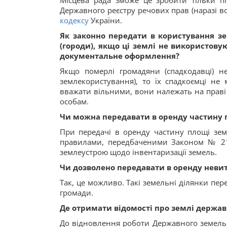
Місцева рада зможе це зробити тільки п
Державного реєстру речових прав (наразі в
кодексу
України.
Як законно передати в користування зе
(городи), якщо ці землі не використову
документальне оформлення?
Якщо померлі громадяни (спадкодавці) 
землекористування), то їх спадкоємці не 
вважати вільними, вони належать на праві
особам.
Чи можна передавати в оренду частину п
При передачі в оренду частину площі земе
правилами, передбаченими Законом № 2145
землеустрою щодо інвентаризації земель.
Чи дозволено передавати в оренду невитр
Так, це можливо. Такі земельні ділянки пер
громади.
Де отримати відомості про землі державн
До відновлення роботи Державного земельн