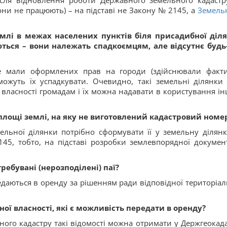
ісля відновлення роботи Державного земельного кадастр
они не працюють) – на підставі не Закону № 2145, а
Земель
млі в межах населених пунктів біля присадибної діл
ються – вони належать спадкоємцям, але відсутнє будь
не мали оформлених прав на городи (здійснювали факт
можуть їх успадкувати. Очевидно, такі земельні ділянки 
 власності громадам і їх можна надавати в користування і
лощі землі, на яку не виготовлений кадастровий номе
льної ділянки потрібно сформувати її у земельну ділянк
, тобто, на підставі розробки землевпорядної документ
ебувані (нерозподілені) паї?
едаються в оренду за рішенням ради відповідної територіал
ої власності, які є можливість передати в оренду?
ого кадастру такі відомості можна отримати у Держгеокада