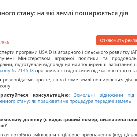
ного стану: на які землі поширюється дія
Отключить рекл
2856
сперти програми USAID із аграрного і сільського розвитку (АГ
лучені Міністерством аграрної політики та продоволь
раїни, підготували відповіді на найпоширеніші запитання 
кону № 2145-IX
про земельні відносини під час воєнного ста
т розповідаємо про те, на які саме землі поширюється дія ц
кону.
ористуйтеся консультацією:
Земельні відносини під
єнного стану: як працюватиме процедура передачі земель
емельну ділянку (є кадастровий номер, визначена пло
ня?
нки потрібно змінювати її цільове призначення (код цільо