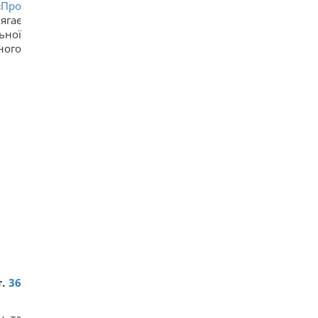
«
Про
ягає
ьної
ного
.
36