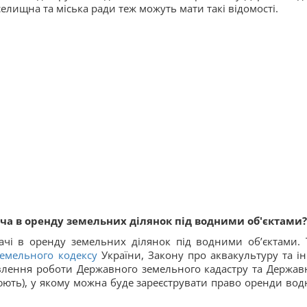
селищна та міська ради теж можуть мати такі відомості.
ча в оренду земельних ділянок під водними об'єктами?
чі в оренду земельних ділянок під водними об’єктами. 
емельного кодексу
України, Закону про аквакультуру та і
новлення роботи Державного земельного кадастру та Держав
юють), у якому можна буде зареєструвати право оренди вод