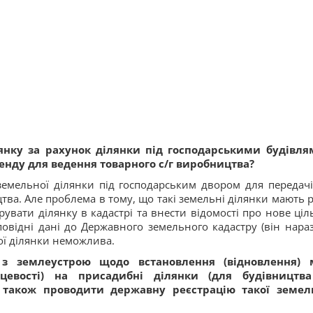
нку за рахунок ділянки під господарськими будівля
ренду для ведення товарного с/г виробництва?
мельної ділянки під господарським двором для передачі 
ва. Але проблема в тому, що такі земельні ділянки мають р
увати ділянку в кадастрі та внести відомості про нове ціл
овідні дані до Державного земельного кадастру (він нараз
ої ділянки неможлива.
з землеустрою щодо встановлення (відновлення)
цевості) на присадибні ділянки (для будівництв
а також проводити державну реєстрацію такої земел