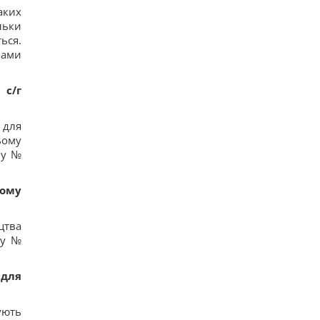
аких
льки
ься.
нами
 с/г
 для
ьому
ну №
ному
цтва
ну №
 для
ують