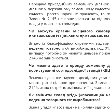
Передача присадибних земельних ділянок г
ділянок у Державному земельному кадастрі,
кадастр і реєстр наразі не працюють, то п
Закон № 2145 не поширюється на віднос
влади у власність громадян.
Чи можуть органи місцевого самовр
призначення із цільовим призначенням 
Згідно із Класифікацією, окремими видами
ведення товарного с/г виробництва; код 01
випадку потрібно змінювати цільове призн
2145 не здійснюється.
Чи можна здати в оренду земельну ді
користуванні сортодослідної станції (КВЦ
Земельні ділянки науково-дослідних устан
мають різне цільове призначення. Земельн
2145, якщо потрібно змінювати її цільове п
Як змінити склад угідь («пасовище» н
ведення товарного с/г виробництва?
Зміна угіддя «пасовище» на «рілля» здійсн