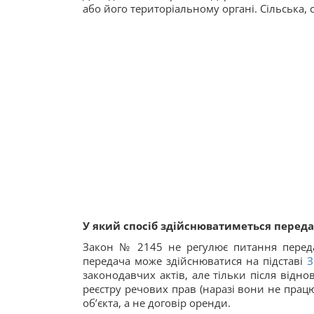
або його територіальному органі. Сільська, 
У який спосіб здійснюватиметься переда
Закон № 2145 не регулює питання переда
передача може здійснюватися на підставі
З
законодавчих актів, але тільки після від
реєстру речових прав (наразі вони не прац
об’єкта, а не договір оренди.