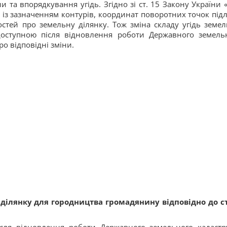
 та впорядкування угідь. Згідно зі ст. 15 Закону України 
дь із зазначенням контурів, координат поворотних точок підл
стей про земельну ділянку. Тож зміна складу угідь земел
доступною після відновлення роботи Державного земель
ро відповідні зміни.
ділянку для городництва громадянину відповідно до ст