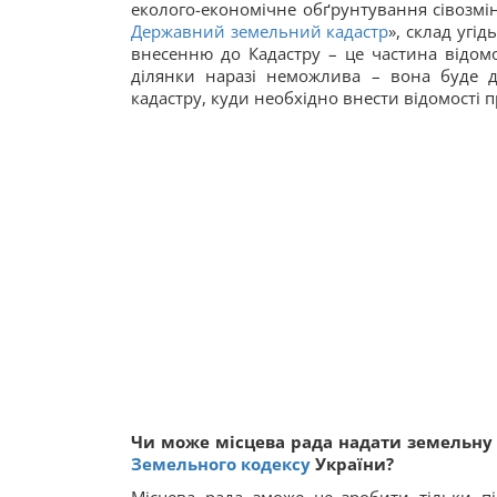
еколого-економічне обґрунтування сівозміни
Державний земельний кадастр
», склад угі
внесенню до Кадастру – це частина відомо
ділянки наразі неможлива – вона буде 
кадастру, куди необхідно внести відомості п
Чи може місцева рада надати земельну 
Земельного кодексу
України?